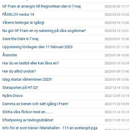
GF Fram är arrangör till RegionNian den 6-7 maj
2023-05-02 11:17
PÅSKLOV vecka 14
2023-03-23 10:42
Vårens tävlingar är igång!
2023-03-16 12:00
Nu gör GF Fram en ny satsning på våra ungdomar!
2023-03-13 13:21
Save the Date 6-7 maj
2023-03-01 12:56
Uppvisning lördagen den 11 februari 2023
2023-01-27 11:50
Årsmöte
2023-01-24 16:00
Har du en lastbil eller kan låna en?
2023-01-19 16:59
Har du alltid undrat?
2023-01-09 17:40
Idag startar vårterminen 2023!
2023-01-09 13:06
Slutspurten på HT-22!
2022-12-14 12:55
Nyårs-Disco
2022-12-09 16:19
Damma av benen och sätt igång i Fram!
2022-11-23 14:49
Stötta våra flickor med en.........
2022-11-14 15:13
Efterlysning av tävlingsdräkter!
2022-11-03 10:12
Info för er som tränar i Mariahallen - 111:an avstängd pga