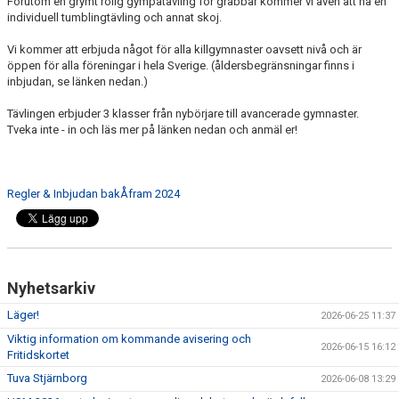
Förutom en grymt rolig gympatävling för grabbar kommer vi även att ha en
individuell tumblingtävling och annat skoj.
Vi kommer att erbjuda något för alla killgymnaster oavsett nivå och är
öppen för alla föreningar i hela Sverige. (åldersbegränsningar finns i
inbjudan, se länken nedan.)
Tävlingen erbjuder 3 klasser från nybörjare till avancerade gymnaster.
Tveka inte - in och läs mer på länken nedan och anmäl er!
Regler & Inbjudan bakÅfram 2024
Nyhetsarkiv
Läger!
2026-06-25 11:37
Viktig information om kommande avisering och
2026-06-15 16:12
Fritidskortet
Tuva Stjärnborg
2026-06-08 13:29