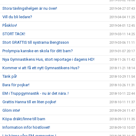
2019-05-02 18:06
Stora tävlingshelgen är nu över!
2019-04-27 07:43
Vill du bli ledare?
2019-04-04 11:25
Påsklov!
2019-04-01 12:45
STORT TACK!
2019-03-11 14:25
Stort GRATTIS till systrarna Bengtsson
2019-03-06 11:11
Prolympia kanske en skola för ditt barn?
2019-01-07 20:17
Nya Gymnastikens Hus, stort reportage i dagens HD!
2018-11-26 11:42
Kommer vi att få ett nytt Gymnastikens Hus?
2018-11-21 18:14
Tänk på!
2018-10-29 11:54
Bara för pojkar!
2018-10-26 11:31
EM i Truppgymnastik - nu är det nära..!
2018-10-11 22:44
Grattis Hanna till en liten pojke!
2018-10-11 11:37
Glöm inte!
2018-09-24 11:47
Köpa dräkt/linne till barn
2018-09-13 11:35
Information inför höstlovet!
2018-09-10 10:07
Lär känna våra EM-gymnaster..!