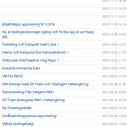
2015-11-11 16:56
2015-11-11 16:55
2015-11-11 16:51
Biljettsläpp uppvisning 9/1-2016
2015-11-09 14:29
Nu är tävlingssäsongen igång och första lag ut var trupp
2015-10-28 14:02
Blå
Tumbling och trampett med Lime..!
2015-10-24 12:51
Herrar och herrjunior kör trampettström..!
2015-10-24 11:37
Girlpower med tjejerna i lag Pippi..!
2015-10-24 11:35
Ensamkommande barn
2015-10-05 14:45
VIKTIG INFO!
2015-09-23 14:24
SM-Genrep med GF Fram och Teamgym Helsingborg
2015-06-28 21:20
Sammandrag från helgens RM1
2015-05-25 23:00
GF Fram arrangerar RM1 i Helsingborg
2015-05-22 23:59
Ny föreningsdräkt
2015-05-07 13:03
Småbarnstruppernas uppvisning!
2015-05-04 12:04
Vilken tävlingshelg!
2015-05-03 19:08