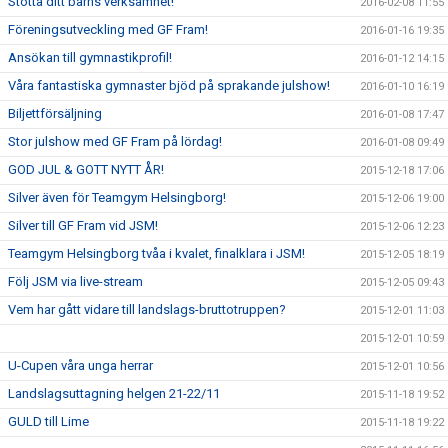
Stötta ditt barns verksamhet!
2016-02-08 11:55
Föreningsutveckling med GF Fram!
2016-01-16 19:35
Ansökan till gymnastikprofil!
2016-01-12 14:15
Våra fantastiska gymnaster bjöd på sprakande julshow!
2016-01-10 16:19
Biljettförsäljning
2016-01-08 17:47
Stor julshow med GF Fram på lördag!
2016-01-08 09:49
GOD JUL & GOTT NYTT ÅR!
2015-12-18 17:06
Silver även för Teamgym Helsingborg!
2015-12-06 19:00
Silver till GF Fram vid JSM!
2015-12-06 12:23
Teamgym Helsingborg tvåa i kvalet, finalklara i JSM!
2015-12-05 18:19
Följ JSM via live-stream
2015-12-05 09:43
Vem har gått vidare till landslags-bruttotruppen?
2015-12-01 11:03
2015-12-01 10:59
U-Cupen våra unga herrar
2015-12-01 10:56
Landslagsuttagning helgen 21-22/11
2015-11-18 19:52
GULD till Lime
2015-11-18 19:22