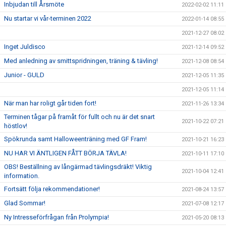
Inbjudan till Årsmöte
2022-02-02 11:11
Nu startar vi vår-terminen 2022
2022-01-14 08:55
2021-12-27 08:02
Inget Juldisco
2021-12-14 09:52
Med anledning av smittspridningen, träning & tävling!
2021-12-08 08:54
Junior - GULD
2021-12-05 11:35
2021-12-05 11:14
När man har roligt går tiden fort!
2021-11-26 13:34
Terminen tågar på framåt för fullt och nu är det snart
2021-10-22 07:21
höstlov!
Spökrunda samt Halloweenträning med GF Fram!
2021-10-21 16:23
NU HAR VI ÄNTLIGEN FÅTT BÖRJA TÄVLA!
2021-10-11 17:10
OBS! Beställning av långärmad tävlingsdräkt! Viktig
2021-10-04 12:41
information.
Fortsätt följa rekommendationer!
2021-08-24 13:57
Glad Sommar!
2021-07-08 12:17
Ny Intresseförfrågan från Prolympia!
2021-05-20 08:13