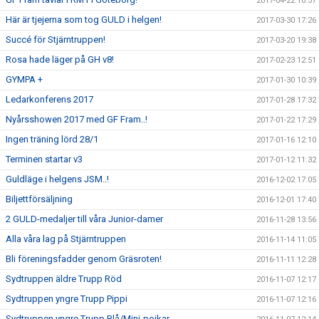
2017-04-22 10:57
Här är tjejerna som tog GULD i helgen!
2017-03-30 17:26
Succé för Stjärntruppen!
2017-03-20 19:38
Rosa hade läger på GH v8!
2017-02-23 12:51
GYMPA +
2017-01-30 10:39
Ledarkonferens 2017
2017-01-28 17:32
Nyårsshowen 2017 med GF Fram..!
2017-01-22 17:29
Ingen träning lörd 28/1
2017-01-16 12:10
Terminen startar v3
2017-01-12 11:32
Guldläge i helgens JSM..!
2016-12-02 17:05
Biljettförsäljning
2016-12-01 17:40
2 GULD-medaljer till våra Junior-damer
2016-11-28 13:56
Alla våra lag på Stjärntruppen
2016-11-14 11:05
Bli föreningsfadder genom Gräsroten!
2016-11-11 12:28
Sydtruppen äldre Trupp Röd
2016-11-07 12:17
Sydtruppen yngre Trupp Pippi
2016-11-07 12:16
Sydtruppen yngre Trupp Blå/Mini-pojkar