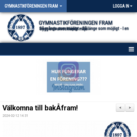
GYMNASTIKFÖRENINGEN FRAM
LOGGA IN
GYMNASTIKFÖRENINGEN FRAM
Så många som möjligt - Så länge som möjligt - I en trygg och utvecklande miljö.
HEM
NYHETER FÖR ALLA TRUPPER
OM FÖRENINGEN
DOKUMENT
Välkomna till bakÅfram!
<
>
2024-02-12 14:31