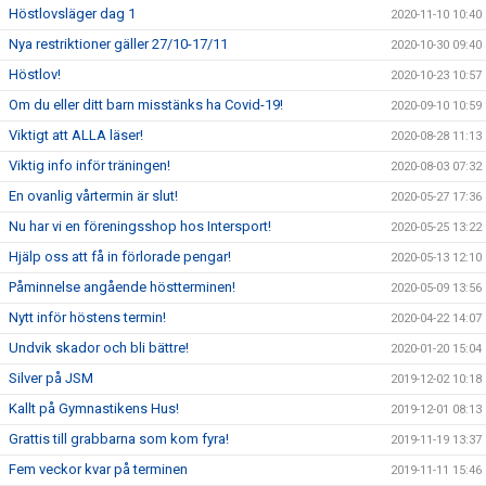
Höstlovsläger dag 1
2020-11-10 10:40
Nya restriktioner gäller 27/10-17/11
2020-10-30 09:40
Höstlov!
2020-10-23 10:57
Om du eller ditt barn misstänks ha Covid-19!
2020-09-10 10:59
Viktigt att ALLA läser!
2020-08-28 11:13
Viktig info inför träningen!
2020-08-03 07:32
En ovanlig vårtermin är slut!
2020-05-27 17:36
Nu har vi en föreningsshop hos Intersport!
2020-05-25 13:22
Hjälp oss att få in förlorade pengar!
2020-05-13 12:10
Påminnelse angående höstterminen!
2020-05-09 13:56
Nytt inför höstens termin!
2020-04-22 14:07
Undvik skador och bli bättre!
2020-01-20 15:04
Silver på JSM
2019-12-02 10:18
Kallt på Gymnastikens Hus!
2019-12-01 08:13
Grattis till grabbarna som kom fyra!
2019-11-19 13:37
Fem veckor kvar på terminen
2019-11-11 15:46