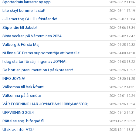
Sportadmin lanserar ny app
2024-06-12 11:36
Lite skryt kommer lastat!
2024-06-11 17:19
J-Damer tog GULD i fristående!
2024-05-07 10:04
Stipendie till Jakub!
2024-05-06 13:34
Sista veckan på Vårterminen 2024
2024-05-02 12:47
Valborg & Första Maj
2024-04-25 12:32
Ni finns GF Frams supportertröja att beställa!
2024-04-08 14:10
I dag startar försäljningen av JOYNA!
2024-04-03 13:22
Ge bort en prenumeration i påskpresent!
2024-03-26 10:57
INFO JOYNA!
2024-03-20 11:25
Välkomna till bakÅfram!
2024-02-12 14:31
Välkomna på årsmöte
2024-02-01 12:24
VÅR FÖRENING HAR JOYNAT!&#11088;&#65039;
2024-01-26 10:14
UPPVISNING 2024
2024-01-12 14:31
Rättelse ang. bifogad fil.
2023-12-12 08:52
Utskick inför VT24
2023-12-11 13:31