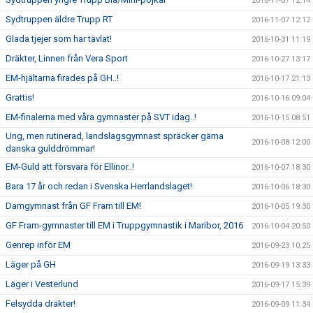
2016-11-07 12:14
Sydtruppen äldre Trupp RT
2016-11-07 12:12
Glada tjejer som har tävlat!
2016-10-31 11:19
Dräkter, Linnen från Vera Sport
2016-10-27 13:17
EM-hjältarna firades på GH..!
2016-10-17 21:13
Grattis!
2016-10-16 09:04
EM-finalerna med våra gymnaster på SVT idag..!
2016-10-15 08:51
Ung, men rutinerad, landslagsgymnast spräcker gärna
2016-10-08 12:00
danska gulddrömmar!
EM-Guld att försvara för Ellinor..!
2016-10-07 18:30
Bara 17 år och redan i Svenska Herrlandslaget!
2016-10-06 18:30
Damgymnast från GF Fram till EM!
2016-10-05 19:30
GF Fram-gymnaster till EM i Truppgymnastik i Maribor, 2016
2016-10-04 20:50
Genrep inför EM
2016-09-23 10:25
Läger på GH
2016-09-19 13:33
Läger i Vesterlund
2016-09-17 15:39
Felsydda dräkter!
2016-09-09 11:34