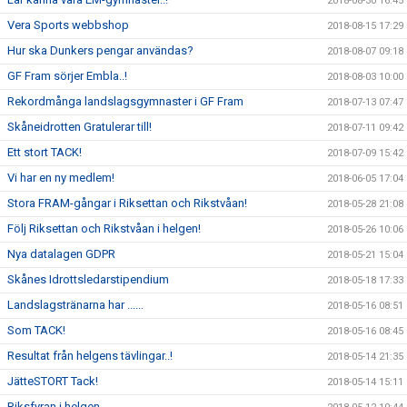
2018-08-30 16:45
Vera Sports webbshop
2018-08-15 17:29
Hur ska Dunkers pengar användas?
2018-08-07 09:18
GF Fram sörjer Embla..!
2018-08-03 10:00
Rekordmånga landslagsgymnaster i GF Fram
2018-07-13 07:47
Skåneidrotten Gratulerar till!
2018-07-11 09:42
Ett stort TACK!
2018-07-09 15:42
Vi har en ny medlem!
2018-06-05 17:04
Stora FRAM-gångar i Riksettan och Rikstvåan!
2018-05-28 21:08
Följ Riksettan och Rikstvåan i helgen!
2018-05-26 10:06
Nya datalagen GDPR
2018-05-21 15:04
Skånes Idrottsledarstipendium
2018-05-18 17:33
Landslagstränarna har ......
2018-05-16 08:51
Som TACK!
2018-05-16 08:45
Resultat från helgens tävlingar..!
2018-05-14 21:35
JätteSTORT Tack!
2018-05-14 15:11
Riksfyran i helgen