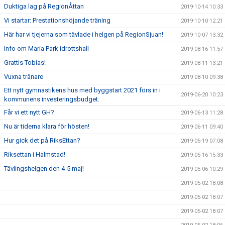
Duktiga lag på RegionÅttan
2019-10-14 10:33
Vi startar: Prestationshöjande träning
2019-10-10 12:21
Här har vi tjejerna som tävlade i helgen på RegionSjuan!
2019-10-07 13:32
Info om Maria Park idrottshall
2019-08-16 11:57
Grattis Tobias!
2019-08-11 13:21
Vuxna tränare
2019-08-10 09:38
Ett nytt gymnastikens hus med byggstart 2021 förs in i
2019-06-20 10:23
kommunens investeringsbudget.
Får vi ett nytt GH?
2019-06-13 11:28
Nu är tiderna klara för hösten!
2019-06-11 09:40
Hur gick det på RiksEttan?
2019-05-19 07:08
Riksettan i Halmstad!
2019-05-16 15:33
Tävlingshelgen den 4-5 maj!
2019-05-06 10:29
2019-05-02 18:08
2019-05-02 18:07
2019-05-02 18:07