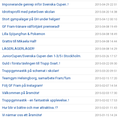
Imponerande genrep inför Svenska Cupen..!
2015-04-29 22:51
Idrottsprofil med peterSven skolan
2015-04-20 14:38
Stort gympaläger på GH under helgen!
2015-04-12 00:10
GF Fram-tränare välförtjänt premierad!
2015-04-08 19:49
Lilla Sjöjungfrun & Pokemon
2015-04-08 18:49
Grattis till Mikaela Hall!
2015-04-08 14:44
LÄGERLÄGERLÄGER!
2015-04-08 14:29
JuniorCupen/Svenska Cupen den 1-3/5 i Stockholm.
2015-03-26 17:57
Guld i första tävlingen till Trupp Svart..!
2015-03-22 09:30
Truppgymnastik på schemat i skolan!
2015-03-20 09:51
Teamgym Helsingborg, samarbete Fram/Turn
2015-02-15 17:20
Följ GF Fram på Instagram!
2015-02-07 14:54
Välkommen på årsmöte!
2015-02-03 17:30
Truppgymnastik - en fantastisk upplevelse..!
2015-02-02 17:53
Hur blir vi bättre och mer attraktiva..!?
2015-02-01 11:43
Vi närmar oss ett årsmöte!
2015-01-15 14:24