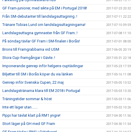
2017-08-23 13:17
GF Fram-juniorer, med sikte på EM i Portugal 2018!
2017-07-23 20:32
Från SM-debutanter till landslagsuttagning..!
2017-07-11 22:22
Tränare Tobias Lund om landslagsuttagningarna!
2017-07-10 09:59
Landslagsuttagna gymnaster från GF Fram..!
2017-07-08 11:10
På söndag tävlar GF Fram i SM-finalen i Borås!
2017-07-01 08:00
Brons till Framgrabbarna vid USM
2017-06-05 20:19
Stora Cup-framgångar i Gävle..!
2017-05-31 22:18
Imponerande genrep inför helgens cuptävlingar
2017-05-23 17:59
Biljetter till SM i Borås köper du via länken
2017-05-16 11:08
Genrep inför Svenska Cupen, 22 maj
2017-05-05 13:52
Landslagstränarna klara till EM 2018 i Portugal
2017-05-03 13:20
Träningstider sommar & höst
2017-05-03 11:06
Inte ett läger utan.......
2017-05-02 10:26
Pippi har tävlat klart på RM1 yngre!
2017-04-30 11:56
Stort läger på GH med GF Fram
2017-04-30 11:54
GF Fram tävlar i RM1 i Göteborg!