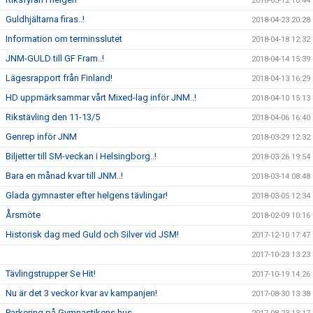
2018-05-12 10:44
Guldhjältarna firas..!
2018-04-23 20:28
Information om terminsslutet
2018-04-18 12:32
JNM-GULD till GF Fram..!
2018-04-14 15:39
Lägesrapport från Finland!
2018-04-13 16:29
HD uppmärksammar vårt Mixed-lag inför JNM..!
2018-04-10 15:13
Rikstävling den 11-13/5
2018-04-06 16:40
Genrep inför JNM
2018-03-29 12:32
Biljetter till SM-veckan i Helsingborg..!
2018-03-26 19:54
Bara en månad kvar till JNM..!
2018-03-14 08:48
Glada gymnaster efter helgens tävlingar!
2018-03-05 12:34
Årsmöte
2018-02-09 10:16
Historisk dag med Guld och Silver vid JSM!
2017-12-10 17:47
2017-10-23 13:23
Tävlingstrupper Se Hit!
2017-10-19 14:26
Nu är det 3 veckor kvar av kampanjen!
2017-08-30 13:38
Parkering på Gymnastikens hus