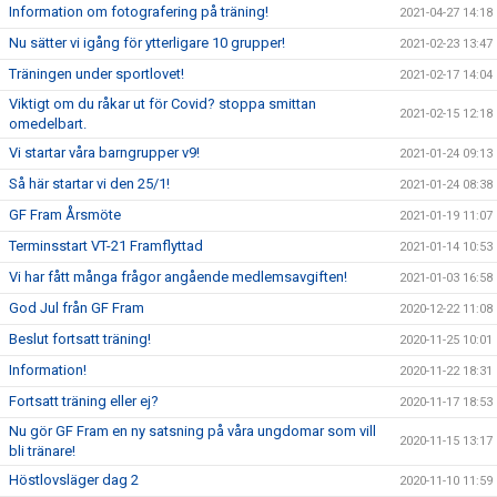
Information om fotografering på träning!
2021-04-27 14:18
Nu sätter vi igång för ytterligare 10 grupper!
2021-02-23 13:47
Träningen under sportlovet!
2021-02-17 14:04
Viktigt om du råkar ut för Covid? stoppa smittan
2021-02-15 12:18
omedelbart.
Vi startar våra barngrupper v9!
2021-01-24 09:13
Så här startar vi den 25/1!
2021-01-24 08:38
GF Fram Årsmöte
2021-01-19 11:07
Terminsstart VT-21 Framflyttad
2021-01-14 10:53
Vi har fått många frågor angående medlemsavgiften!
2021-01-03 16:58
God Jul från GF Fram
2020-12-22 11:08
Beslut fortsatt träning!
2020-11-25 10:01
Information!
2020-11-22 18:31
Fortsatt träning eller ej?
2020-11-17 18:53
Nu gör GF Fram en ny satsning på våra ungdomar som vill
2020-11-15 13:17
bli tränare!
Höstlovsläger dag 2
2020-11-10 11:59