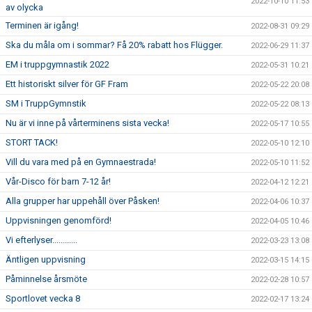
2022-10-10 11:53
av olycka
Terminen är igång!
2022-08-31 09:29
Ska du måla om i sommar? Få 20% rabatt hos Flügger.
2022-06-29 11:37
EM i truppgymnastik 2022
2022-05-31 10:21
Ett historiskt silver för GF Fram
2022-05-22 20:08
SM i TruppGymnstik
2022-05-22 08:13
Nu är vi inne på vårterminens sista vecka!
2022-05-17 10:55
STORT TACK!
2022-05-10 12:10
Vill du vara med på en Gymnaestrada!
2022-05-10 11:52
Vår-Disco för barn 7-12 år!
2022-04-12 12:21
Alla grupper har uppehåll över Påsken!
2022-04-06 10:37
Uppvisningen genomförd!
2022-04-05 10:46
Vi efterlyser............
2022-03-23 13:08
Äntligen uppvisning
2022-03-15 14:15
Påminnelse årsmöte
2022-02-28 10:57
Sportlovet vecka 8
2022-02-17 13:24