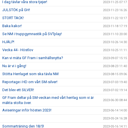
I dag tävlar våra stora tjejer!
2023-11-25 07:17
JULSTÖK på GH!
2023-11-23 16:26
STORT TACK!
2023-11-22 10:17
Baka kakor!
2023-11-18 17:19
Se NM i truppgymnastik på SVTplay!
2023-11-10 20:00
HJÄLP!
2023-10-26 14:30
Vecka 44 - Höstlov
2023-10-25 11:11
Kan vi mäta GF Fram i samhällsnytta?
2023-09-07 15:15
Nu är vi i gång!
2023-08-23 11:40
Stötta Herrlaget som ska tävla NM
2023-08-15 09:06
Reportage i HD om vårt SM-silver!
2023-07-03 19:40
Det blev ett SILVER!
2023-07-02 19:14
GF Fram deltar på SM-veckan med vårt herrlag som vi är
2023-06-30 08:44
mäkta stolta över.
Aviseringar inför hösten 2023!
2023-06-14 14:00
2023-05-24 16:28
Sommarträning den 18/5!
2023-05-16 14:11