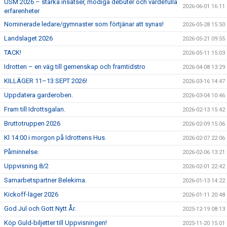
USM 2026 – starka insatser, modiga debuter och värdefulla
2026-06-01 16:11
erfarenheter
Nominerade ledare/gymnaster som förtjänar att synas!
2026-05-28 15:50
Landslaget 2026
2026-05-21 09:55
TACK!
2026-05-11 15:03
Idrotten – en väg till gemenskap och framtidstro
2026-04-08 13:29
KILLÄGER 11–13 SEPT 2026!
2026-03-16 14:47
Uppdatera garderoben.
2026-03-04 10:46
Fram till Idrottsgalan.
2026-02-13 15:42
Bruttotruppen 2026
2026-02-09 15:06
Kl 14:00 i morgon på Idrottens Hus.
2026-02-07 22:06
Påminnelse.
2026-02-06 13:21
Uppvisning 8/2
2026-02-01 22:42
Samarbetspartner Belekima.
2026-01-13 14:22
Kickoff-läger 2026
2026-01-11 20:48
God Jul och Gott Nytt År.
2025-12-19 08:13
Köp Guld-biljetter till Uppvisningen!
2025-11-20 15:01