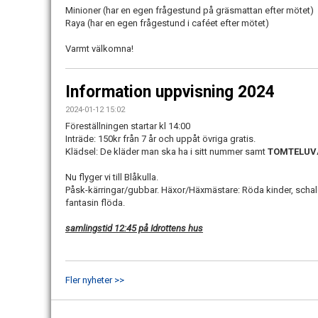
Minioner (har en egen frågestund på gräsmattan efter mötet)
Raya (har en egen frågestund i caféet efter mötet)
Varmt välkomna!
Information uppvisning 2024
2024-01-12 15:02
Föreställningen startar kl 14:00
Inträde: 150kr från 7 år och uppåt övriga gratis.
Klädsel: De kläder man ska ha i sitt nummer samt
TOMTELUV
Nu flyger vi till Blåkulla.
Påsk-kärringar/gubbar. Häxor/Häxmästare: Röda kinder, schalett,
fantasin flöda.
samlingstid 12:45 på Idrottens hus
Fler nyheter >>