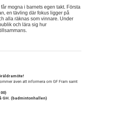
tet får mogna i barnets egen takt. Första
, en tävling där fokus ligger på
och alla räknas som vinnare. Under
publik och lära sig hur
 tillsammans.
föräldramöte!
Vi kommer även att informera om GF Fram samt
:00)
på GH. (badmintonhallen)
n