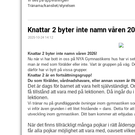
Vi ses på uppvisningen!
Tränarna/kansliet/styrelsen
Knattar 2 byter inte namn våren 20
2025-10-24 14:12
Knattar 2 byter inte namn våren 2026!
Nu när vi har bott in oss på NYA Gymnastikens hus har vi sett
man är med som förälder eller inte. Vart är gruppen på väg. 
därför har vi bytt på vissa grupper.
Knattar 2 är en fortsättningsgrupp!
Du som förälder, vårdnadshavare, eller annan vuxen är I
Det är dags för barnet att vara helt självständigt. 
få tillstånd att vara med på lektionen. Då ingår du
lektionen.
Vi tränar nu på grundläggande övningar inom gymnastiken som
vi inför även grunden i ett litet fristående = dans. Detta för a
utveckling inom gymnastiken. Ditt barn kommer att erbjudas a
När det finns tillräckligt många pojkar i rätt ålder
får alla pojkar möjlighet att vara med, oavsett vilke