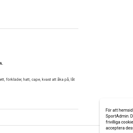
A.
 förkläder, hatt, cape, kvast att åka på, låt
För att hemsid
SportAdmin. De
frivilliga cooki
acceptera des