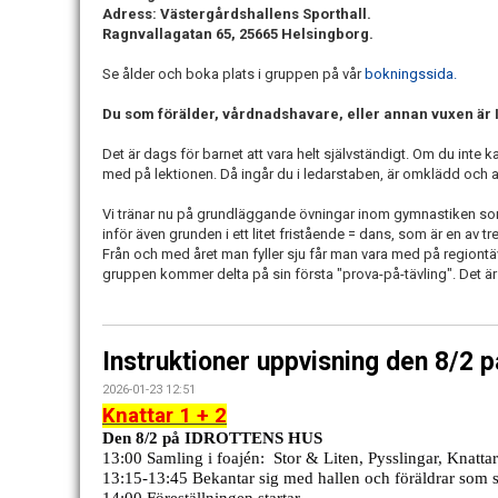
Adress: Västergårdshallens Sporthall.
Ragnvallagatan 65, 25665 Helsingborg.
Se ålder och boka plats i gruppen på vår
bokningssida.
Du som förälder, vårdnadshavare, eller annan vuxen är 
Det är dags för barnet att vara helt självständigt. Om du inte ka
med på lektionen. Då ingår du i ledarstaben, är omklädd och a
Vi tränar nu på grundläggande övningar inom gymnastiken som 
inför även grunden i ett litet fristående = dans, som är en av 
Från och med året man fyller sju får man vara med på regiontäv
gruppen kommer delta på sin första "prova-på-tävling". Det är fr
Instruktioner uppvisning den 8/2
2026-01-23 12:51
Knattar 1 + 2
Den 8/2 på IDROTTENS HUS
13:00 Samling i foajén:
Stor & Liten, Pysslingar, Knatta
13:15-13:45 Bekantar sig med hallen och föräldrar som sk
14:00 Föreställningen startar.