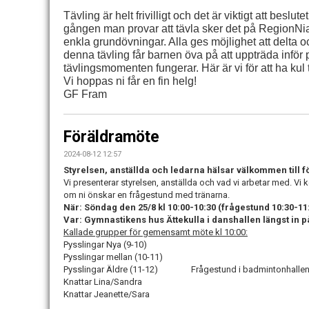
Tävling är helt frivilligt och det är viktigt att beslu
gången man provar att tävla sker det på RegionNian
enkla grundövningar. Alla ges möjlighet att delta 
denna tävling får barnen öva på att uppträda inför 
tävlingsmomenten fungerar. Här är vi för att ha kul
Vi hoppas ni får en fin helg!
GF Fram
Föräldramöte
2024-08-12 12:57
Styrelsen, anställda och ledarna hälsar välkommen till 
Vi presenterar styrelsen, anställda och vad vi arbetar med. 
om ni önskar en frågestund med tränarna.
När: Söndag den 25/8 kl 10:00-10:30 (frågestund 10:30-11
Var: Gymnastikens hus Ättekulla i danshallen längst in 
Kallade grupper för gemensamt möte kl 10:00:
Pysslingar Nya (9-10)
Pysslingar mellan (10-11)
Pysslingar Äldre (11-12) Frågestund i badmintonhalle
Knattar Lina/Sandra
Knattar Jeanette/Sara