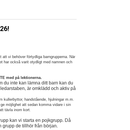
26!
 att vi behöver förtydliga barngrupperna. När
Det har också varit otydligt med namnen och
NTE med på lektionerna.
Om du inte kan lämna ditt barn kan du
 i ledarstaben, är omklädd och aktiv på
 kullerbyttor, handstående, hjulningar m.m.
tt ge möjlighet att sedan komma vidare i sin
tt tävla inom kort.
sgrupp kan vi starta en pojkgrupp. Då
n grupp de tillhör från början.