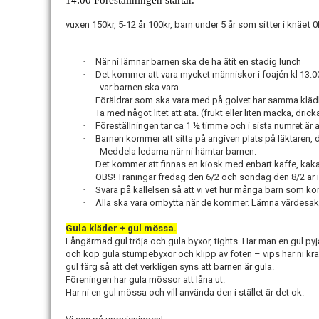
vuxen 150kr, 5-12 år 100kr, barn under 5 år som sitter i knäet 0
·
När ni lämnar barnen ska de ha ätit en stadig lunch
·
Det kommer att vara mycket människor i foajén kl 13:00. 
var barnen ska vara.
·
Föräldrar som ska vara med på golvet har samma klä
·
Ta med något litet att äta. (frukt eller liten macka, dric
·
Föreställningen tar ca 1 ½ timme och i sista numret är 
·
Barnen kommer att sitta på angiven plats på läktaren, d
Meddela ledarna när ni hämtar barnen.
·
Det kommer att finnas en kiosk med enbart kaffe, kak
·
OBS! Träningar fredag den 6/2 och söndag den 8/2 är i
·
Svara på kallelsen så att vi vet hur många barn som k
·
Alla ska vara ombytta när de kommer. Lämna värdesa
Gula kläder + gul mössa.
Långärmad gul tröja och gula byxor, tights. Har man en gul 
och köp gula stumpebyxor och klipp av foten – vips har ni krafti
gul färg så att det verkligen syns att barnen är gula.
Föreningen har gula mössor att låna ut.
Har ni en gul mössa och vill använda den i stället är det ok.