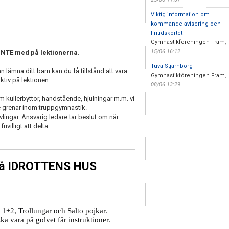
Viktig information om
kommande avisering och
Fritidskortet
Gymnastikföreningen Fram
,
15/06 16:12
INTE med på lektionerna.
Tuva Stjärnborg
n lämna ditt barn kan du få tillstånd att vara
Gymnastikföreningen Fram
,
ktiv på lektionen.
08/06 13:29
kullerbyttor, handstående, hjulningar m.m. vi
tre grenar inom truppgymnastik.
lingar. Ansvarig ledare tar beslut om när
ivilligt att delta.
 på IDROTTENS HUS
r 1+2, Trollungar och Salto pojkar.
a vara på golvet får instruktioner.