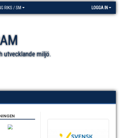
NG RIKS / SM
LOGGA IN
RAM
h utvecklande miljö.
ENINGEN