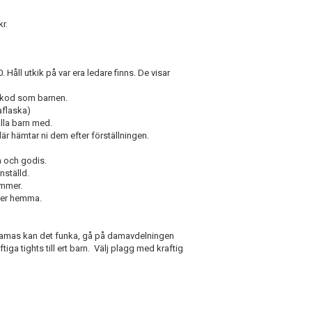
kr.
Håll utkik på var era ledare finns. De visar
dkod som barnen.
kaflaska)
alla barn med.
är hämtar ni dem efter förställningen.
a och godis.
nställd.
ommer.
ker hemma.
pyjamas kan det funka, gå på damavdelningen
ga tights till ert barn.
Välj plagg med kraftig