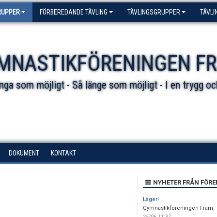
RUPPER
FÖRBEREDANDE TÄVLING
TÄVLINGSGRUPPER
TÄVLI
MNASTIKFÖRENINGEN F
ga som möjligt - Så länge som möjligt - I en trygg oc
DOKUMENT
KONTAKT
NYHETER FRÅN FÖR
Läger!
Gymnastikföreningen Fram
,
25/06 11:37