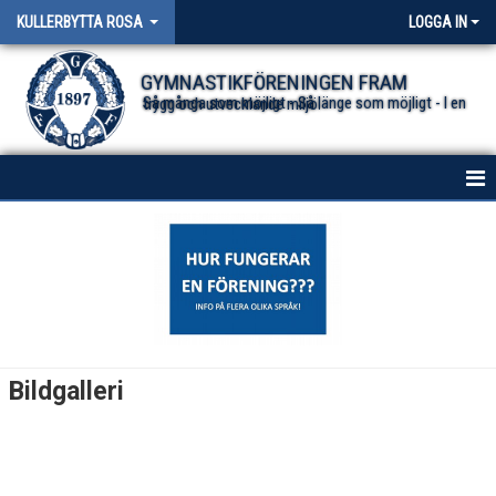
KULLERBYTTA ROSA
LOGGA IN
GYMNASTIKFÖRENINGEN FRAM
Så många som möjligt - Så länge som möjligt - I en trygg och utvecklande miljö.
HEM
NYHETER
KALENDER
TRUPPEN
Bildgalleri
BILDGALLERI
DOKUMENT