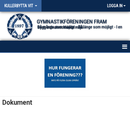
KULLERBYTTA VIT
LOGGA IN
GYMNASTIKFÖRENINGEN FRAM
Så många som möjligt - Så länge som möjligt - I en trygg och utvecklande miljö.
HEM
DOKUMENT
KONTAKT
NYHETER FÖR TRUPP VIT
Dokument