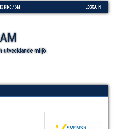
NG RIKS / SM
LOGGA IN
RAM
h utvecklande miljö.