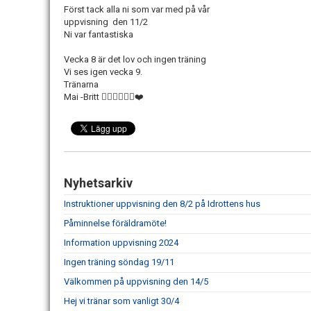
Först tack alla ni som var med på vår
uppvisning den 11/2
Ni var fantastiska
Vecka 8 är det lov och ingen träning
Vi ses igen vecka 9.
Tränarna
Mai -Britt 🤸‍♀️🤸‍♀️🤸‍♀️❤️
Nyhetsarkiv
Instruktioner uppvisning den 8/2 på Idrottens hus
Påminnelse föräldramöte!
Information uppvisning 2024
Ingen träning söndag 19/11
Välkommen på uppvisning den 14/5
Hej vi tränar som vanligt 30/4