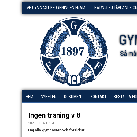
GYMNASTIKFÖRENINGEN FRAM
BARN & EJ TÄVLANDE G
GY
Så mån
HEM
NYHETER
DOKUMENT
KONTAKT
BESTÄLLA F
Ingen träning v 8
2023-02-14 10:14
Hej alla gymnaster och föräldrar