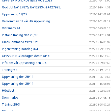
UPPVISNING IDROTTENS HUS 2023
2023-01-24 16:00
God Jul &#127876; &#129334;&#127995;
2022-12-19 14:39
Uppvisning 18/12
2022-12-12 08:02
Välkommen till vår lilla uppvisning
2022-12-01 09:11
Vi tränar v 44
2022-10-29 09:13
Inställd träning den 23/10
2022-10-17 12:34
Glad Sommar &#129392;
2022-05-16 09:32
Ingen träning söndag 3/4
2022-03-29 10:27
UPPVISNING lördagen den 2 APRIL
2022-03-15 11:45
Info om vår uppvisning den 2/4
2022-03-09 09:52
Träning v 8.
2022-02-19 10:47
Uppvisning den 28/11
2021-11-25 13:56
Uppvisning den 28/11
2021-11-15 08:06
Höstlov!
2021-10-22 07:31
Sommarlov
2021-06-04 08:13
Träning 28/3
2021-03-25 07:24