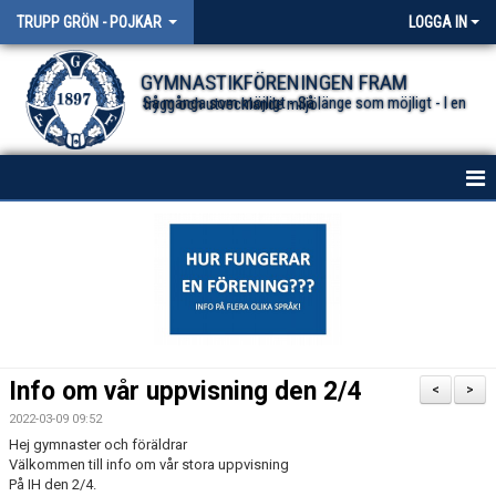
TRUPP GRÖN - POJKAR
LOGGA IN
GYMNASTIKFÖRENINGEN FRAM
Så många som möjligt - Så länge som möjligt - I en trygg och utvecklande miljö.
HEM
NYHETER
DOKUMENT
KONTAKT
Info om vår uppvisning den 2/4
<
>
BESTÄLLA FÖRENINGSKLÄDER
2022-03-09 09:52
Hej gymnaster och föräldrar
Välkommen till info om vår stora uppvisning
På IH den 2/4.