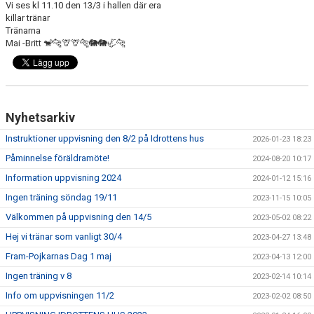
Vi ses kl 11.10 den 13/3 i hallen där era
killar tränar
Tränarna
Mai -Britt 🐒🐆🦒🦒🐅🐘🐘🦏🐆
Nyhetsarkiv
Instruktioner uppvisning den 8/2 på Idrottens hus
2026-01-23 18:23
Påminnelse föräldramöte!
2024-08-20 10:17
Information uppvisning 2024
2024-01-12 15:16
Ingen träning söndag 19/11
2023-11-15 10:05
Välkommen på uppvisning den 14/5
2023-05-02 08:22
Hej vi tränar som vanligt 30/4
2023-04-27 13:48
Fram-Pojkarnas Dag 1 maj
2023-04-13 12:00
Ingen träning v 8
2023-02-14 10:14
Info om uppvisningen 11/2
2023-02-02 08:50