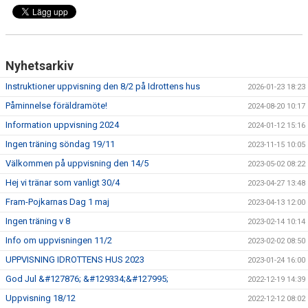
Nyhetsarkiv
Instruktioner uppvisning den 8/2 på Idrottens hus
2026-01-23 18:23
Påminnelse föräldramöte!
2024-08-20 10:17
Information uppvisning 2024
2024-01-12 15:16
Ingen träning söndag 19/11
2023-11-15 10:05
Välkommen på uppvisning den 14/5
2023-05-02 08:22
Hej vi tränar som vanligt 30/4
2023-04-27 13:48
Fram-Pojkarnas Dag 1 maj
2023-04-13 12:00
Ingen träning v 8
2023-02-14 10:14
Info om uppvisningen 11/2
2023-02-02 08:50
UPPVISNING IDROTTENS HUS 2023
2023-01-24 16:00
God Jul &#127876; &#129334;&#127995;
2022-12-19 14:39
Uppvisning 18/12
2022-12-12 08:02