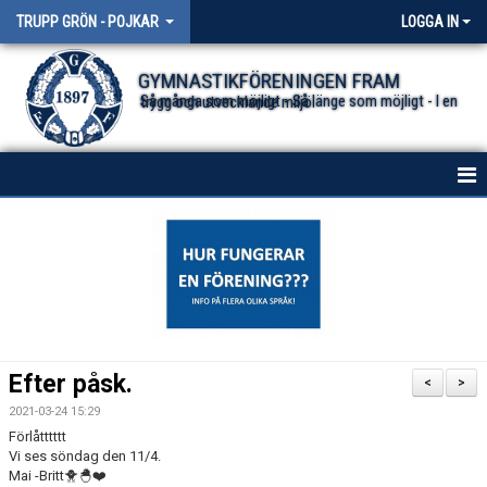
TRUPP GRÖN - POJKAR
LOGGA IN
GYMNASTIKFÖRENINGEN FRAM
Så många som möjligt - Så länge som möjligt - I en trygg och utvecklande miljö.
HEM
NYHETER
DOKUMENT
KONTAKT
Efter påsk.
<
>
BESTÄLLA FÖRENINGSKLÄDER
2021-03-24 15:29
Förlåtttttt
Vi ses söndag den 11/4.
Mai -Britt🐥🐣❤️