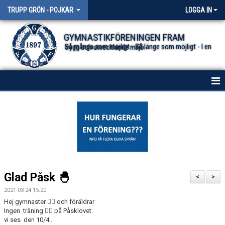
TRUPP GRÖN - POJKAR
LOGGA IN
GYMNASTIKFÖRENINGEN FRAM
Så många som möjligt - Så länge som möjligt - I en trygg och utvecklande miljö.
HEM
NYHETER
DOKUMENT
KONTAKT
Glad Påsk 🐣
<
>
BESTÄLLA FÖRENINGSKLÄDER
2021-03-24 15:20
Hej gymnaster 🤸‍♀️ och föräldrar
Ingen träning 🏋️‍♀️ på Påsklovet.
vi ses den 10/4 .