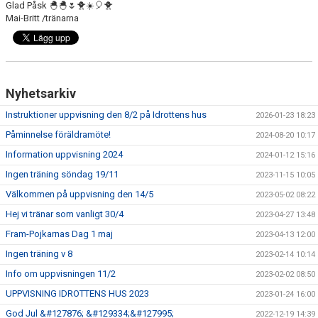
Glad Påsk 🐣🐣🌷🐥☀️🎈🐥
Mai-Britt /tränarna
Nyhetsarkiv
Instruktioner uppvisning den 8/2 på Idrottens hus
2026-01-23 18:23
Påminnelse föräldramöte!
2024-08-20 10:17
Information uppvisning 2024
2024-01-12 15:16
Ingen träning söndag 19/11
2023-11-15 10:05
Välkommen på uppvisning den 14/5
2023-05-02 08:22
Hej vi tränar som vanligt 30/4
2023-04-27 13:48
Fram-Pojkarnas Dag 1 maj
2023-04-13 12:00
Ingen träning v 8
2023-02-14 10:14
Info om uppvisningen 11/2
2023-02-02 08:50
UPPVISNING IDROTTENS HUS 2023
2023-01-24 16:00
God Jul &#127876; &#129334;&#127995;
2022-12-19 14:39