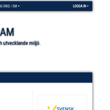
NG RIKS / SM
LOGGA IN
RAM
h utvecklande miljö.