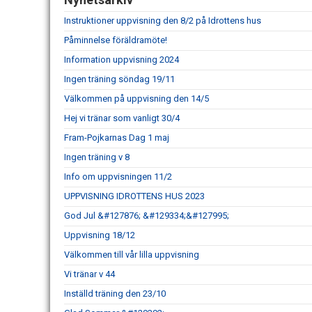
Instruktioner uppvisning den 8/2 på Idrottens hus
Påminnelse föräldramöte!
Information uppvisning 2024
Ingen träning söndag 19/11
Välkommen på uppvisning den 14/5
Hej vi tränar som vanligt 30/4
Fram-Pojkarnas Dag 1 maj
Ingen träning v 8
Info om uppvisningen 11/2
UPPVISNING IDROTTENS HUS 2023
God Jul &#127876; &#129334;&#127995;
Uppvisning 18/12
Välkommen till vår lilla uppvisning
Vi tränar v 44
Inställd träning den 23/10