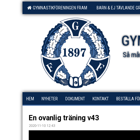
GYMNASTIKFÖRENINGEN FRAM
BARN & EJ TÄVLANDE G
GY
Så mån
HEM
NYHETER
DOKUMENT
KONTAKT
BESTÄLLA F
En ovanlig träning v43
2020-11-10 12:43