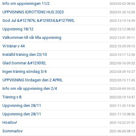
Info om uppvisningen 11/2
2023-02-02 08:50
UPPVISNING IDROTTENS HUS 2023
2023-01-24 16:00
God Jul &#127876; &#129334;&#127995;
2022-12-19 14:39
Uppvisning 18/12
2022-12-12 08:02
Välkommen till vår lilla uppvisning
2022-12-01 09:11
Vi tränar v 44
2022-10-29 09:13
Inställd träning den 23/10
2022-10-17 12:34
Glad Sommar &#129392;
2022-05-16 09:32
Ingen träning söndag 3/4
2022-03-29 10:27
UPPVISNING lördagen den 2 APRIL
2022-03-15 11:45
Info om vår uppvisning den 2/4
2022-03-09 09:52
Träning v 8.
2022-02-19 10:47
Uppvisning den 28/11
2021-11-25 13:56
Uppvisning den 28/11
2021-11-15 08:06
Höstlov!
2021-10-22 07:31
Sommarlov
2021-06-04 08:13