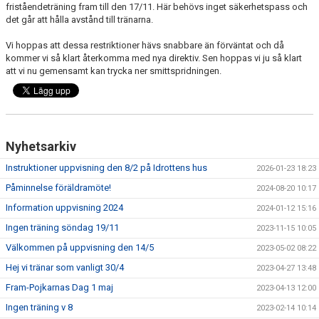
friståendeträning fram till den 17/11. Här behövs inget säkerhetspass och
det går att hålla avstånd till tränarna.
Vi hoppas att dessa restriktioner hävs snabbare än förväntat och då
kommer vi så klart återkomma med nya direktiv. Sen hoppas vi ju så klart
att vi nu gemensamt kan trycka ner smittspridningen.
Nyhetsarkiv
Instruktioner uppvisning den 8/2 på Idrottens hus
2026-01-23 18:23
Påminnelse föräldramöte!
2024-08-20 10:17
Information uppvisning 2024
2024-01-12 15:16
Ingen träning söndag 19/11
2023-11-15 10:05
Välkommen på uppvisning den 14/5
2023-05-02 08:22
Hej vi tränar som vanligt 30/4
2023-04-27 13:48
Fram-Pojkarnas Dag 1 maj
2023-04-13 12:00
Ingen träning v 8
2023-02-14 10:14