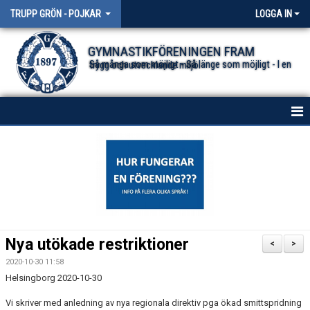
TRUPP GRÖN - POJKAR
LOGGA IN
GYMNASTIKFÖRENINGEN FRAM
Så många som möjligt - Så länge som möjligt - I en trygg och utvecklande miljö.
HEM
NYHETER
DOKUMENT
KONTAKT
Nya utökade restriktioner
<
>
BESTÄLLA FÖRENINGSKLÄDER
2020-10-30 11:58
Helsingborg 2020-10-30
Vi skriver med anledning av nya regionala direktiv pga ökad smittspridning