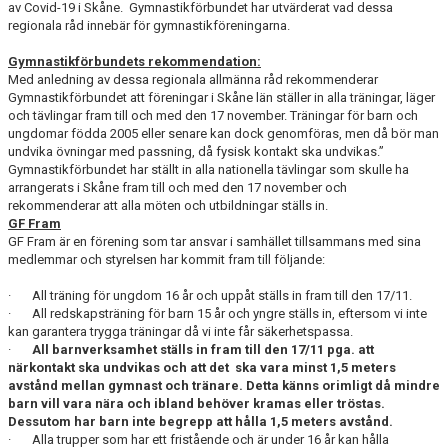
av Covid-19 i Skåne. Gymnastikförbundet har utvärderat vad dessa
regionala råd innebär för gymnastikföreningarna.
Gymnastikförbundets rekommendation:
Med anledning av dessa regionala allmänna råd rekommenderar
Gymnastikförbundet att föreningar i Skåne län ställer in alla träningar, läger
och tävlingar fram till och med den 17 november. Träningar för barn och
ungdomar födda 2005 eller senare kan dock genomföras, men då bör man
undvika övningar med passning, då fysisk kontakt ska undvikas.”
Gymnastikförbundet har ställt in alla nationella tävlingar som skulle ha
arrangerats i Skåne fram till och med den 17 november och
rekommenderar att alla möten och utbildningar ställs in.
GF Fram
GF Fram är en förening som tar ansvar i samhället tillsammans med sina
medlemmar och styrelsen har kommit fram till följande:
· All träning för ungdom 16 år och uppåt ställs in fram till den 17/11.
· All redskapsträning för barn 15 år och yngre ställs in, eftersom vi inte
kan garantera trygga träningar då vi inte får säkerhetspassa.
·
All barnverksamhet ställs in fram till den 17/11 pga. att
närkontakt ska undvikas och att det ska vara minst 1,5 meters
avstånd mellan gymnast och tränare. Detta känns orimligt då mindre
barn vill vara nära och ibland behöver kramas eller tröstas.
Dessutom har barn inte begrepp att hålla 1,5 meters avstånd.
· Alla trupper som har ett fristående och är under 16 år kan hålla