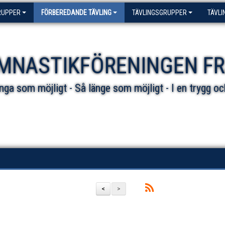
RUPPER
FÖRBEREDANDE TÄVLING
TÄVLINGSGRUPPER
TÄVLI
MNASTIKFÖRENINGEN F
ga som möjligt - Så länge som möjligt - I en trygg oc
<
>