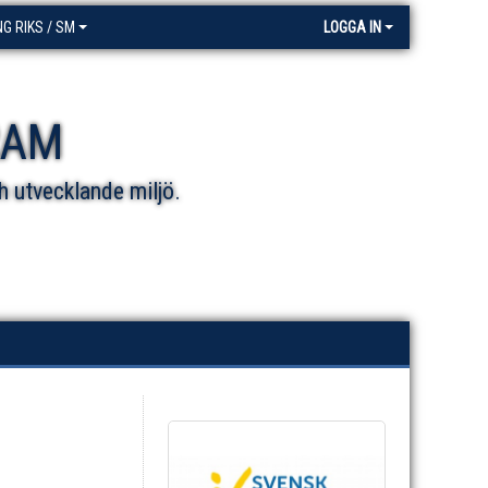
NG RIKS / SM
LOGGA IN
RAM
h utvecklande miljö.