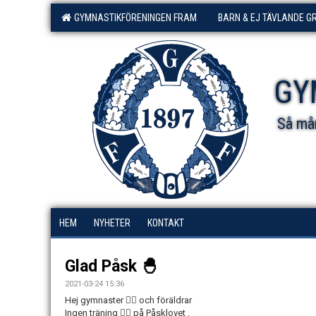
GYMNASTIKFÖRENINGEN FRAM
BARN & EJ TÄVLANDE G
GY
Så mån
HEM
NYHETER
KONTAKT
Glad Påsk 🐣
2021-03-24 15:36
Hej gymnaster 🤸‍♀️ och föräldrar
Ingen träning 🏋️‍♀️ på Påsklovet .