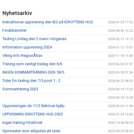
Nyhetsarkiv
Instruktioner uppvisning den 8/2 på IDROTTENS HUS
2026-01-23 17:52
Föräldramöte!
2024-08-20 10:22
Tävling Lördag den 2 mars i Höganäs
2024-02-15 14:12
Information uppvisning 2024
2024-01-12 15:07
Viktig Info RegionÅttan
2023-11-18 14:40
Träning som vanligt tisdag den 6/6
2023-06-02 07:47
INGEN SOMMARTRÄNING DEN 18/5.
2023-05-18 07:34
Tider för tävling den 7/5 pool 1 - 2
2023-04-22 08:50
Sommarträning 2023
2023-04-19 13:22
2023-04-18 16:58
Uppvisningen de 11/2 Behöver hjälp.
2023-02-03 11:08
UPPVISNING IDROTTENS HUS 2023
2023-01-24 16:00
Ingen träning Höstlovet
2022-10-28 08:22
Gymnaster som erbjudas att tävla.
2022-09-23 08:43