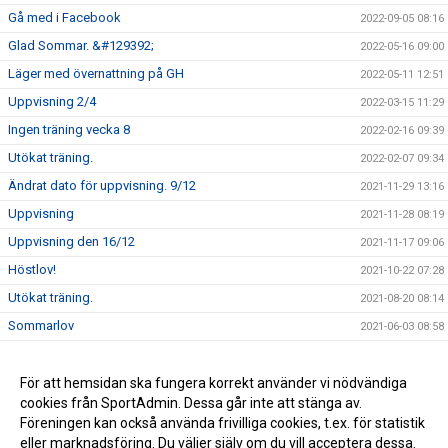
Gå med i Facebook
2022-09-05 08:16
Glad Sommar. &#129392;
2022-05-16 09:00
Läger med övernattning på GH
2022-05-11 12:51
Uppvisning 2/4
2022-03-15 11:29
Ingen träning vecka 8
2022-02-16 09:39
Utökat träning.
2022-02-07 09:34
Ändrat dato för uppvisning. 9/12
2021-11-29 13:16
Uppvisning
2021-11-28 08:19
Uppvisning den 16/12
2021-11-17 09:06
Höstlov!
2021-10-22 07:28
Utökat träning.
2021-08-20 08:14
Sommarlov
2021-06-03 08:58
Träning som vanligt 1Maj.
2021-04-24 07:36
Träning den 27/3
För att hemsidan ska fungera korrekt använder vi nödvändiga
2021-03-25 07:16
cookies från SportAdmin. Dessa går inte att stänga av.
Glad Påsk &#128035;
2021-03-24 15:36
Föreningen kan också använda frivilliga cookies, t.ex. för statistik
eller marknadsföring. Du väljer själv om du vill acceptera dessa.