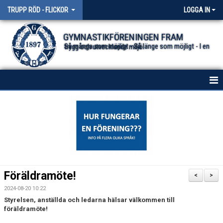
TRUPP RÖD - FLICKOR
LOGGA IN
GYMNASTIKFÖRENINGEN FRAM
Så många som möjligt - Så länge som möjligt - I en trygg och utvecklande miljö.
HEM
NYHETER
KONTAKT
Föräldramöte!
<
>
2024-08-20 10:22
Styrelsen, anställda och ledarna hälsar välkommen till
föräldramöte!