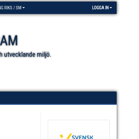
NG RIKS / SM
LOGGA IN
RAM
h utvecklande miljö.