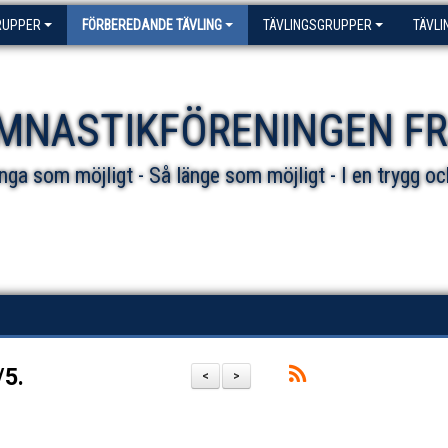
RUPPER
FÖRBEREDANDE TÄVLING
TÄVLINGSGRUPPER
TÄVLI
MNASTIKFÖRENINGEN F
ga som möjligt - Så länge som möjligt - I en trygg oc
5.
<
>