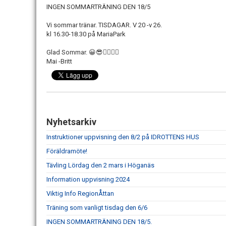
INGEN SOMMARTRÄNING DEN 18/5
Vi sommar tränar. TISDAGAR. V 20 -v 26.
kl 16.30-18.30 på MariaPark
Glad Sommar. 😀😎🤸‍♀️🤸‍♀️
Mai -Britt
Nyhetsarkiv
Instruktioner uppvisning den 8/2 på IDROTTENS HUS
Föräldramöte!
Tävling Lördag den 2 mars i Höganäs
Information uppvisning 2024
Viktig Info RegionÅttan
Träning som vanligt tisdag den 6/6
INGEN SOMMARTRÄNING DEN 18/5.