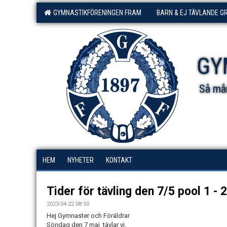
GYMNASTIKFÖRENINGEN FRAM
BARN & EJ TÄVLANDE G
GY
Så mån
HEM
NYHETER
KONTAKT
Tider för tävling den 7/5 pool 1 - 2
2023-04-22 08:50
Hej Gymnaster och Föräldrar
Söndag den 7 maj tävlar vi.