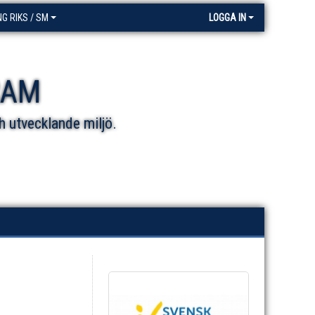
NG RIKS / SM
LOGGA IN
RAM
h utvecklande miljö.