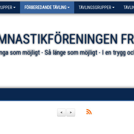
RUPPER
FÖRBEREDANDE TÄVLING
TÄVLINGSGRUPPER
TÄVLI
MNASTIKFÖRENINGEN F
ga som möjligt - Så länge som möjligt - I en trygg oc
<
>