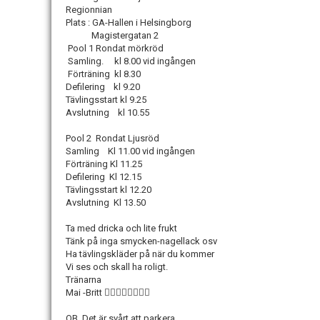
Regionnian
Plats : GA-Hallen i Helsingborg
Magistergatan 2
Pool 1 Rondat mörkröd
Samling. kl 8.00 vid ingången
Förträning kl 8.30
Defilering kl 9.20
Tävlingsstart kl 9.25
Avslutning kl 10.55
Pool 2 Rondat Ljusröd
Samling Kl 11.00 vid ingången
Förträning Kl 11.25
Defilering Kl 12.15
Tävlingsstart kl 12.20
Avslutning Kl 13.50
Ta med dricka och lite frukt
Tänk på inga smycken-nagellack osv
Ha tävlingskläder på när du kommer
Vi ses och skall ha roligt.
Tränarna
Mai -Britt 🤸‍♀️🤸‍♀️🤸‍♀️🤸‍♀️
OB Det är svårt att parkera