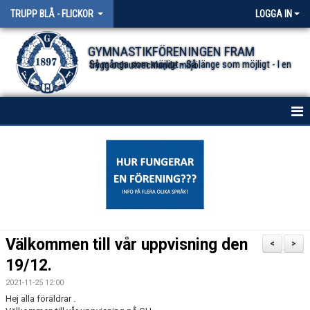
TRUPP BLÅ - FLICKOR
LOGGA IN
GYMNASTIKFÖRENINGEN FRAM
Så många som möjligt - Så länge som möjligt - I en trygg och utvecklande miljö.
HEM
NYHETER
KONTAKT
Välkommen till vår uppvisning den
<
>
19/12.
2021-11-25 12:00
Hej alla föräldrar .