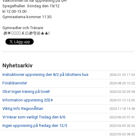
Välkommen till vår uppvisning på GH
Spegelhallen Söndag den 19/12
kl 12.00-13.00
Gymnasterna kommer 11.30
Gymnadter och Tränare
🎁🌟🤸‍♂️🤸‍♀️🤸🏻🎁🎅🏼🎄🎄l
Nyhetsarkiv
Instruktioner uppvisning den 8/2 på Idrottens hus
2026-01-23 17:54
Föräldramöte!
2024-08-20 10:22
Obs! Ingen träning på lovet!
2024-02-20 09:58
Information uppvisning 2024
2024-01-12 15:06
Viktig Info RegionÅttan
2023-11-18 14:38
Vi tränar som vanligt Tisdag den 6/6
2023-06-02 07:41
Ingen uppvisning på fredag den 12/5
2023-05-09 20:34
2023-05-02 08:35