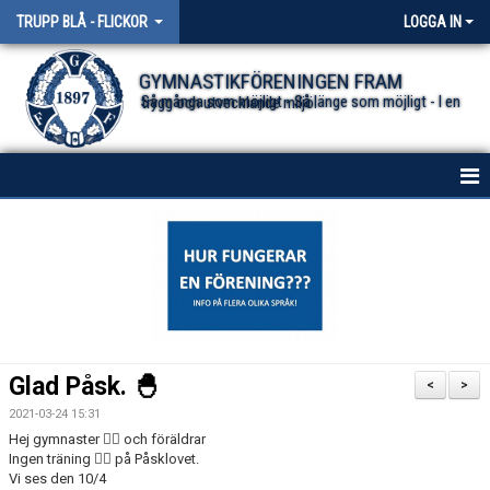
TRUPP BLÅ - FLICKOR
LOGGA IN
GYMNASTIKFÖRENINGEN FRAM
Så många som möjligt - Så länge som möjligt - I en trygg och utvecklande miljö.
HEM
NYHETER
KONTAKT
Glad Påsk. 🐣
<
>
2021-03-24 15:31
Hej gymnaster 🤸‍♀️ och föräldrar
Ingen träning 🏋️‍♀️ på Påsklovet.
Vi ses den 10/4