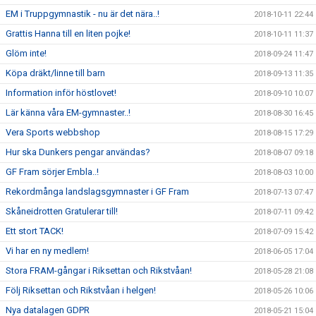
EM i Truppgymnastik - nu är det nära..!
2018-10-11 22:44
Grattis Hanna till en liten pojke!
2018-10-11 11:37
Glöm inte!
2018-09-24 11:47
Köpa dräkt/linne till barn
2018-09-13 11:35
Information inför höstlovet!
2018-09-10 10:07
Lär känna våra EM-gymnaster..!
2018-08-30 16:45
Vera Sports webbshop
2018-08-15 17:29
Hur ska Dunkers pengar användas?
2018-08-07 09:18
GF Fram sörjer Embla..!
2018-08-03 10:00
Rekordmånga landslagsgymnaster i GF Fram
2018-07-13 07:47
Skåneidrotten Gratulerar till!
2018-07-11 09:42
Ett stort TACK!
2018-07-09 15:42
Vi har en ny medlem!
2018-06-05 17:04
Stora FRAM-gångar i Riksettan och Rikstvåan!
2018-05-28 21:08
Följ Riksettan och Rikstvåan i helgen!
2018-05-26 10:06
Nya datalagen GDPR
2018-05-21 15:04