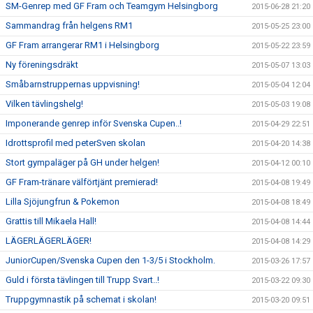
SM-Genrep med GF Fram och Teamgym Helsingborg
2015-06-28 21:20
Sammandrag från helgens RM1
2015-05-25 23:00
GF Fram arrangerar RM1 i Helsingborg
2015-05-22 23:59
Ny föreningsdräkt
2015-05-07 13:03
Småbarnstruppernas uppvisning!
2015-05-04 12:04
Vilken tävlingshelg!
2015-05-03 19:08
Imponerande genrep inför Svenska Cupen..!
2015-04-29 22:51
Idrottsprofil med peterSven skolan
2015-04-20 14:38
Stort gympaläger på GH under helgen!
2015-04-12 00:10
GF Fram-tränare välförtjänt premierad!
2015-04-08 19:49
Lilla Sjöjungfrun & Pokemon
2015-04-08 18:49
Grattis till Mikaela Hall!
2015-04-08 14:44
LÄGERLÄGERLÄGER!
2015-04-08 14:29
JuniorCupen/Svenska Cupen den 1-3/5 i Stockholm.
2015-03-26 17:57
Guld i första tävlingen till Trupp Svart..!
2015-03-22 09:30
Truppgymnastik på schemat i skolan!
2015-03-20 09:51