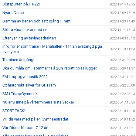
Slutspurten på HT-22!
2022-12-14 12:55
Nyårs-Disco
2022-12-09 16:19
Damma av benen och sätt igång i Fram!
2022-11-23 14:49
Stötta våra flickor med en.........
2022-11-14 15:13
Efterlysning av tävlingsdräkter!
2022-11-03 10:12
Info för er som tränar i Mariahallen - 111:an avstängd pga
2022-10-10 11:53
av olycka
Terminen är igång!
2022-08-31 09:29
Ska du måla om i sommar? Få 20% rabatt hos Flügger.
2022-06-29 11:37
EM i truppgymnastik 2022
2022-05-31 10:21
Ett historiskt silver för GF Fram
2022-05-22 20:08
SM i TruppGymnstik
2022-05-22 08:13
Nu är vi inne på vårterminens sista vecka!
2022-05-17 10:55
STORT TACK!
2022-05-10 12:10
Vill du vara med på en Gymnaestrada!
2022-05-10 11:52
Vår-Disco för barn 7-12 år!
2022-04-12 12:21