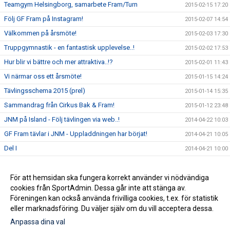
Teamgym Helsingborg, samarbete Fram/Turn
2015-02-15 17:20
Följ GF Fram på Instagram!
2015-02-07 14:54
Välkommen på årsmöte!
2015-02-03 17:30
Truppgymnastik - en fantastisk upplevelse..!
2015-02-02 17:53
Hur blir vi bättre och mer attraktiva..!?
2015-02-01 11:43
Vi närmar oss ett årsmöte!
2015-01-15 14:24
Tävlingsschema 2015 (prel)
2015-01-14 15:35
Sammandrag från Cirkus Bak & Fram!
2015-01-12 23:48
JNM på Island - Följ tävlingen via web..!
2014-04-22 10:03
GF Fram tävlar i JNM - Uppladdningen har börjat!
2014-04-21 10:05
Del I
2014-04-21 10:00
Del II
2014-04-21 09:59
Del III
För att hemsidan ska fungera korrekt använder vi nödvändiga
2014-04-21 09:59
cookies från SportAdmin. Dessa går inte att stänga av.
Del IV
2014-04-21 09:12
Föreningen kan också använda frivilliga cookies, t.ex. för statistik
eller marknadsföring. Du väljer själv om du vill acceptera dessa.
Anpassa dina val