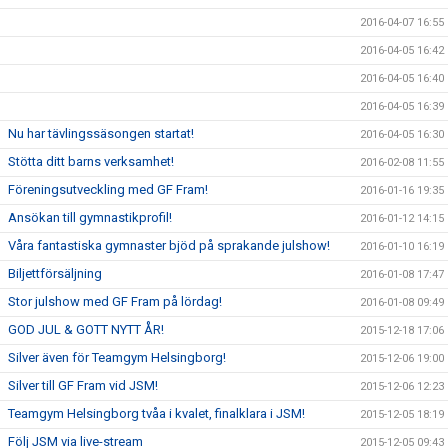
2016-04-07 16:55
2016-04-05 16:42
2016-04-05 16:40
2016-04-05 16:39
Nu har tävlingssäsongen startat!
2016-04-05 16:30
Stötta ditt barns verksamhet!
2016-02-08 11:55
Föreningsutveckling med GF Fram!
2016-01-16 19:35
Ansökan till gymnastikprofil!
2016-01-12 14:15
Våra fantastiska gymnaster bjöd på sprakande julshow!
2016-01-10 16:19
Biljettförsäljning
2016-01-08 17:47
Stor julshow med GF Fram på lördag!
2016-01-08 09:49
GOD JUL & GOTT NYTT ÅR!
2015-12-18 17:06
Silver även för Teamgym Helsingborg!
2015-12-06 19:00
Silver till GF Fram vid JSM!
2015-12-06 12:23
Teamgym Helsingborg tvåa i kvalet, finalklara i JSM!
2015-12-05 18:19
Följ JSM via live-stream
2015-12-05 09:43