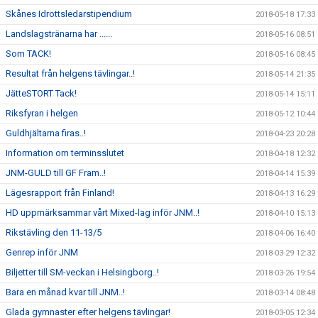
Skånes Idrottsledarstipendium
2018-05-18 17:33
Landslagstränarna har ......
2018-05-16 08:51
Som TACK!
2018-05-16 08:45
Resultat från helgens tävlingar..!
2018-05-14 21:35
JätteSTORT Tack!
2018-05-14 15:11
Riksfyran i helgen
2018-05-12 10:44
Guldhjältarna firas..!
2018-04-23 20:28
Information om terminsslutet
2018-04-18 12:32
JNM-GULD till GF Fram..!
2018-04-14 15:39
Lägesrapport från Finland!
2018-04-13 16:29
HD uppmärksammar vårt Mixed-lag inför JNM..!
2018-04-10 15:13
Rikstävling den 11-13/5
2018-04-06 16:40
Genrep inför JNM
2018-03-29 12:32
Biljetter till SM-veckan i Helsingborg..!
2018-03-26 19:54
Bara en månad kvar till JNM..!
2018-03-14 08:48
Glada gymnaster efter helgens tävlingar!
2018-03-05 12:34