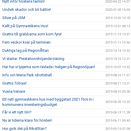
Nytt inför höstens termin!
2020-04-22 14:07
Undvik skador och bli bättre!
2020-01-20 15:04
Silver på JSM
2019-12-02 10:18
Kallt på Gymnastikens Hus!
2019-12-01 08:13
Grattis till grabbarna som kom fyra!
2019-11-19 13:37
Fem veckor kvar på terminen
2019-11-11 15:46
Duktiga lag på RegionÅttan
2019-10-14 10:33
Vi startar: Prestationshöjande träning
2019-10-10 12:21
Här har vi tjejerna som tävlade i helgen på RegionSjuan!
2019-10-07 13:32
Info om Maria Park idrottshall
2019-08-16 11:57
Grattis Tobias!
2019-08-11 13:21
Vuxna tränare
2019-08-10 09:38
Ett nytt gymnastikens hus med byggstart 2021 förs in i
2019-06-20 10:23
kommunens investeringsbudget.
Får vi ett nytt GH?
2019-06-13 11:28
Nu är tiderna klara för hösten!
2019-06-11 09:40
Hur gick det på RiksEttan?
2019-05-19 07:08