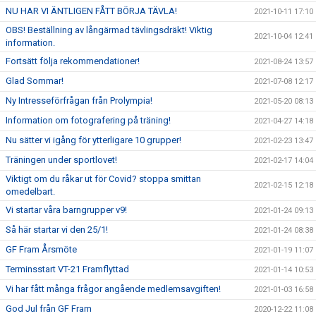
NU HAR VI ÄNTLIGEN FÅTT BÖRJA TÄVLA!
2021-10-11 17:10
OBS! Beställning av långärmad tävlingsdräkt! Viktig
2021-10-04 12:41
information.
Fortsätt följa rekommendationer!
2021-08-24 13:57
Glad Sommar!
2021-07-08 12:17
Ny Intresseförfrågan från Prolympia!
2021-05-20 08:13
Information om fotografering på träning!
2021-04-27 14:18
Nu sätter vi igång för ytterligare 10 grupper!
2021-02-23 13:47
Träningen under sportlovet!
2021-02-17 14:04
Viktigt om du råkar ut för Covid? stoppa smittan
2021-02-15 12:18
omedelbart.
Vi startar våra barngrupper v9!
2021-01-24 09:13
Så här startar vi den 25/1!
2021-01-24 08:38
GF Fram Årsmöte
2021-01-19 11:07
Terminsstart VT-21 Framflyttad
2021-01-14 10:53
Vi har fått många frågor angående medlemsavgiften!
2021-01-03 16:58
God Jul från GF Fram
2020-12-22 11:08