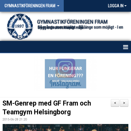
GYMNASTIKFÖRENINGEN FRAM
LOGGA IN
GYMNASTIKFÖRENINGEN FRAM
Så många som möjligt - Så länge som möjligt - I en trygg och utvecklande miljö.
HEM
NYHETER FÖR ALLA TRUPPER
OM FÖRENINGEN
DOKUMENT
SM-Genrep med GF Fram och
<
>
Teamgym Helsingborg
2015-06-28 21:20