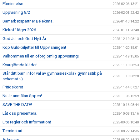
Påminnelse.
2026-02-06 13:21
Uppvisning 8/2
2026-02-01 22:42
Samarbetspartner Belekima.
2026-01-13 14:22
Kickoff-läger 2026
2026-01-11 20:48
God Jul och Gott Nytt År.
2025-12-19 08:13
Köp Guld-biljetter till Uppvisningen!
2025-11-20 15:01
Välkommen till en oförglömlig uppvisning!
2025-11-19 15:05
Kvarglömda kläder!
2025-11-19 08:53
Står ditt barn inför val av gymnasieskola? gymnastik på
2025-11-19 08:28
schemat :-)
Fritidskoret
2025-11-14 07:27
Nu är anmälan öppen!
2025-11-06 15:59
SAVE THE DATE!
2025-10-16 08:44
Låt oss presentera.
2025-10-08 13:16
Lite regler och information!
2025-09-05 10:40
Terminstart.
2025-08-22 14:35
Adresser
2025-08-22 14:32