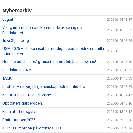
Nyhetsarkiv
Läger!
2026-06-25 11:37
Viktig information om kommande avisering och
2026-06-15 16:12
Fritidskortet
Tuva Stjärnborg
2026-06-08 13:29
USM 2026 – starka insatser, modiga debuter och värdefulla
2026-06-01 16:11
erfarenheter
Nominerade ledare/gymnaster som förtjänar att synas!
2026-05-28 15:50
Landslaget 2026
2026-05-21 09:55
TACK!
2026-05-11 15:03
Idrotten – en väg till gemenskap och framtidstro
2026-04-08 13:29
KILLÄGER 11–13 SEPT 2026!
2026-03-16 14:47
Uppdatera garderoben.
2026-03-04 10:46
Fram till Idrottsgalan.
2026-02-13 15:42
Bruttotruppen 2026
2026-02-09 15:06
Kl 14:00 i morgon på Idrottens Hus.
2026-02-07 22:06