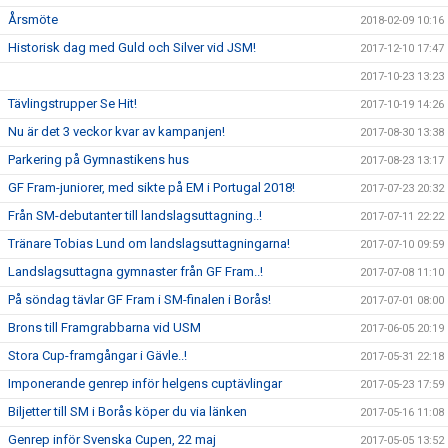
Årsmöte
2018-02-09 10:16
Historisk dag med Guld och Silver vid JSM!
2017-12-10 17:47
2017-10-23 13:23
Tävlingstrupper Se Hit!
2017-10-19 14:26
Nu är det 3 veckor kvar av kampanjen!
2017-08-30 13:38
Parkering på Gymnastikens hus
2017-08-23 13:17
GF Fram-juniorer, med sikte på EM i Portugal 2018!
2017-07-23 20:32
Från SM-debutanter till landslagsuttagning..!
2017-07-11 22:22
Tränare Tobias Lund om landslagsuttagningarna!
2017-07-10 09:59
Landslagsuttagna gymnaster från GF Fram..!
2017-07-08 11:10
På söndag tävlar GF Fram i SM-finalen i Borås!
2017-07-01 08:00
Brons till Framgrabbarna vid USM
2017-06-05 20:19
Stora Cup-framgångar i Gävle..!
2017-05-31 22:18
Imponerande genrep inför helgens cuptävlingar
2017-05-23 17:59
Biljetter till SM i Borås köper du via länken
2017-05-16 11:08
Genrep inför Svenska Cupen, 22 maj
2017-05-05 13:52