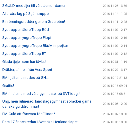
2 GULD-medaljer till våra Junior-damer
2016-11-28 13:56
Alla våra lag på Stjärntruppen
2016-11-14 11:05
Bli föreningsfadder genom Gräsroten!
2016-11-11 12:28
Sydtruppen äldre Trupp Röd
2016-11-07 12:17
Sydtruppen yngre Trupp Pippi
2016-11-07 12:16
Sydtruppen yngre Trupp Blå/Mini-pojkar
2016-11-07 12:14
Sydtruppen äldre Trupp RT
2016-11-07 12:12
Glada tjejer som har tävlat!
2016-10-31 11:19
Dräkter, Linnen från Vera Sport
2016-10-27 13:17
EM-hjältarna firades på GH..!
2016-10-17 21:13
Grattis!
2016-10-16 09:04
EM-finalerna med våra gymnaster på SVT idag..!
2016-10-15 08:51
Ung, men rutinerad, landslagsgymnast spräcker gärna
2016-10-08 12:00
danska gulddrömmar!
EM-Guld att försvara för Ellinor..!
2016-10-07 18:30
Bara 17 år och redan i Svenska Herrlandslaget!
2016-10-06 18:30