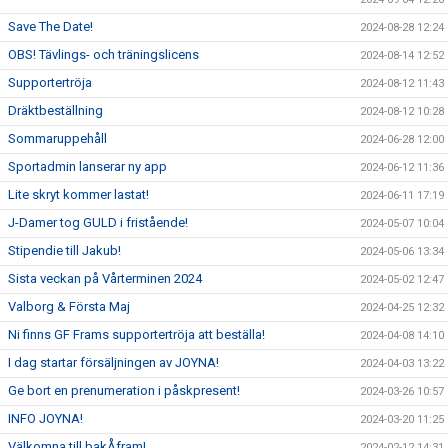
Save The Date!
2024-08-28 12:24
OBS! Tävlings- och träningslicens
2024-08-14 12:52
Supportertröja
2024-08-12 11:43
Dräktbeställning
2024-08-12 10:28
Sommaruppehåll
2024-06-28 12:00
Sportadmin lanserar ny app
2024-06-12 11:36
Lite skryt kommer lastat!
2024-06-11 17:19
J-Damer tog GULD i fristående!
2024-05-07 10:04
Stipendie till Jakub!
2024-05-06 13:34
Sista veckan på Vårterminen 2024
2024-05-02 12:47
Valborg & Första Maj
2024-04-25 12:32
Ni finns GF Frams supportertröja att beställa!
2024-04-08 14:10
I dag startar försäljningen av JOYNA!
2024-04-03 13:22
Ge bort en prenumeration i påskpresent!
2024-03-26 10:57
INFO JOYNA!
2024-03-20 11:25
Välkomna till bakÅfram!
2024-02-12 14:31