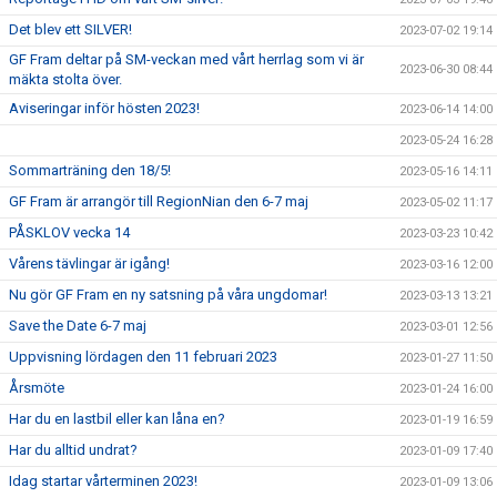
Det blev ett SILVER!
2023-07-02 19:14
GF Fram deltar på SM-veckan med vårt herrlag som vi är
2023-06-30 08:44
mäkta stolta över.
Aviseringar inför hösten 2023!
2023-06-14 14:00
2023-05-24 16:28
Sommarträning den 18/5!
2023-05-16 14:11
GF Fram är arrangör till RegionNian den 6-7 maj
2023-05-02 11:17
PÅSKLOV vecka 14
2023-03-23 10:42
Vårens tävlingar är igång!
2023-03-16 12:00
Nu gör GF Fram en ny satsning på våra ungdomar!
2023-03-13 13:21
Save the Date 6-7 maj
2023-03-01 12:56
Uppvisning lördagen den 11 februari 2023
2023-01-27 11:50
Årsmöte
2023-01-24 16:00
Har du en lastbil eller kan låna en?
2023-01-19 16:59
Har du alltid undrat?
2023-01-09 17:40
Idag startar vårterminen 2023!
2023-01-09 13:06