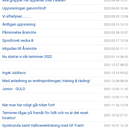
Alla grupper har uppehåll över Påsken!
2022-04-06 10:37
Uppvisningen genomförd!
2022-04-05 10:46
Vi efterlyser............
2022-03-23 13:08
Äntligen uppvisning
2022-03-15 14:15
Påminnelse årsmöte
2022-02-28 10:57
Sportlovet vecka 8
2022-02-17 13:24
Inbjudan till Årsmöte
2022-02-02 11:11
Nu startar vi vår-terminen 2022
2022-01-14 08:55
2021-12-27 08:02
Inget Juldisco
2021-12-14 09:52
Med anledning av smittspridningen, träning & tävling!
2021-12-08 08:54
Junior - GULD
2021-12-05 11:35
2021-12-05 11:14
När man har roligt går tiden fort!
2021-11-26 13:34
Terminen tågar på framåt för fullt och nu är det snart
2021-10-22 07:21
höstlov!
Spökrunda samt Halloweenträning med GF Fram!
2021-10-21 16:23