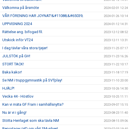
Välkomna på årsmöte
2024-02-01 12:24
VÅR FÖRENING HAR JOYNAT!&#11088;&#65039;
2024-01-26 10:14
UPPVISNING 2024
2024-01-12 14:31
Rättelse ang. bifogad fil.
2023-12-12 08:52
Utskick inför VT24
2023-12-11 13:31
I dag tävlar våra stora tjejer!
2023-11-25 07:17
JULSTÖK på GH!
2023-11-23 16:26
STORT TACK!
2023-11-22 10:17
Baka kakor!
2023-11-18 17:19
Se NM i truppgymnastik på SVTplay!
2023-11-10 20:00
HJÄLP!
2023-10-26 14:30
Vecka 44 - Höstlov
2023-10-25 11:11
Kan vi mäta GF Fram i samhällsnytta?
2023-09-07 15:15
Nu är vi i gång!
2023-08-23 11:40
Stötta Herrlaget som ska tävla NM
2023-08-15 09:06
Reportage i HD om vårt SM-silver!
2023-07-03 19:40