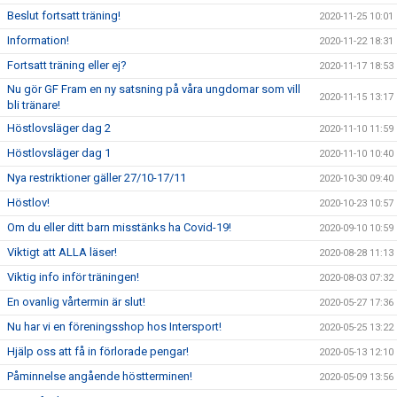
Beslut fortsatt träning!
2020-11-25 10:01
Information!
2020-11-22 18:31
Fortsatt träning eller ej?
2020-11-17 18:53
Nu gör GF Fram en ny satsning på våra ungdomar som vill
2020-11-15 13:17
bli tränare!
Höstlovsläger dag 2
2020-11-10 11:59
Höstlovsläger dag 1
2020-11-10 10:40
Nya restriktioner gäller 27/10-17/11
2020-10-30 09:40
Höstlov!
2020-10-23 10:57
Om du eller ditt barn misstänks ha Covid-19!
2020-09-10 10:59
Viktigt att ALLA läser!
2020-08-28 11:13
Viktig info inför träningen!
2020-08-03 07:32
En ovanlig vårtermin är slut!
2020-05-27 17:36
Nu har vi en föreningsshop hos Intersport!
2020-05-25 13:22
Hjälp oss att få in förlorade pengar!
2020-05-13 12:10
Påminnelse angående höstterminen!
2020-05-09 13:56