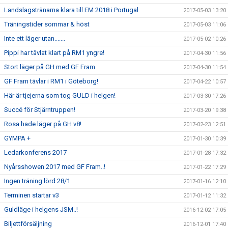
Landslagstränarna klara till EM 2018 i Portugal
2017-05-03 13:20
Träningstider sommar & höst
2017-05-03 11:06
Inte ett läger utan.......
2017-05-02 10:26
Pippi har tävlat klart på RM1 yngre!
2017-04-30 11:56
Stort läger på GH med GF Fram
2017-04-30 11:54
GF Fram tävlar i RM1 i Göteborg!
2017-04-22 10:57
Här är tjejerna som tog GULD i helgen!
2017-03-30 17:26
Succé för Stjärntruppen!
2017-03-20 19:38
Rosa hade läger på GH v8!
2017-02-23 12:51
GYMPA +
2017-01-30 10:39
Ledarkonferens 2017
2017-01-28 17:32
Nyårsshowen 2017 med GF Fram..!
2017-01-22 17:29
Ingen träning lörd 28/1
2017-01-16 12:10
Terminen startar v3
2017-01-12 11:32
Guldläge i helgens JSM..!
2016-12-02 17:05
Biljettförsäljning
2016-12-01 17:40