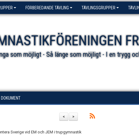
RUPPER
FÖRBEREDANDE TÄVLING
TÄVLINGSGRUPPER
TÄVLI
MNASTIKFÖRENINGEN F
ga som möjligt - Så länge som möjligt - I en trygg oc
DOKUMENT
<
>
sentera Sverige vid EM och JEM i trupgymnastik