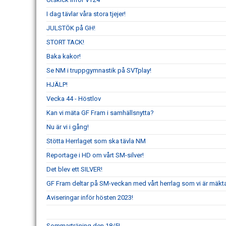
I dag tävlar våra stora tjejer!
JULSTÖK på GH!
STORT TACK!
Baka kakor!
Se NM i truppgymnastik på SVTplay!
HJÄLP!
Vecka 44 - Höstlov
Kan vi mäta GF Fram i samhällsnytta?
Nu är vi i gång!
Stötta Herrlaget som ska tävla NM
Reportage i HD om vårt SM-silver!
Det blev ett SILVER!
GF Fram deltar på SM-veckan med vårt herrlag som vi är mäkta 
Aviseringar inför hösten 2023!
Sommarträning den 18/5!