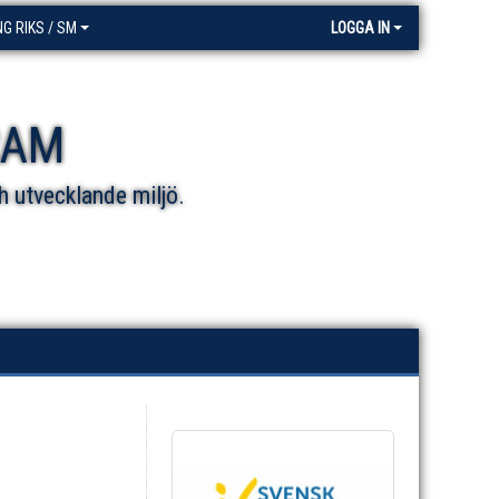
NG RIKS / SM
LOGGA IN
RAM
h utvecklande miljö.