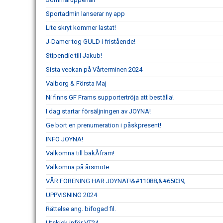
Sportadmin lanserar ny app
Lite skryt kommer lastat!
J-Damer tog GULD i fristående!
Stipendie till Jakub!
Sista veckan på Vårterminen 2024
Valborg & Första Maj
Ni finns GF Frams supportertröja att beställa!
I dag startar försäljningen av JOYNA!
Ge bort en prenumeration i påskpresent!
INFO JOYNA!
Välkomna till bakÅfram!
Välkomna på årsmöte
VÅR FÖRENING HAR JOYNAT!&#11088;&#65039;
UPPVISNING 2024
Rättelse ang. bifogad fil.
Utskick inför VT24