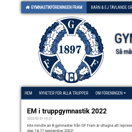
GYMNASTIKFÖRENINGEN FRAM
BARN & EJ TÄVLANDE G
GY
Så mån
HEM
NYHETER FÖR ALLA TRUPPER
OM FÖRENINGEN
EM i truppgymnastik 2022
2022-05-31 10:21
Inte mindre än 8 gymnaster från GF Fram är uttagna att repre
den 14-17 september 2022!