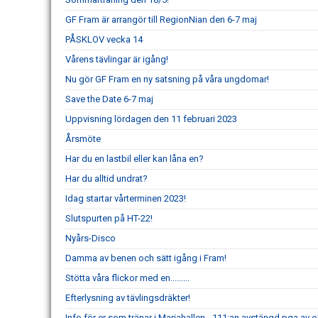
GF Fram är arrangör till RegionNian den 6-7 maj
PÅSKLOV vecka 14
Vårens tävlingar är igång!
Nu gör GF Fram en ny satsning på våra ungdomar!
Save the Date 6-7 maj
Uppvisning lördagen den 11 februari 2023
Årsmöte
Har du en lastbil eller kan låna en?
Har du alltid undrat?
Idag startar vårterminen 2023!
Slutspurten på HT-22!
Nyårs-Disco
Damma av benen och sätt igång i Fram!
Stötta våra flickor med en.........
Efterlysning av tävlingsdräkter!
Info för er som tränar i Mariahallen - 111:an avstängd pga av 