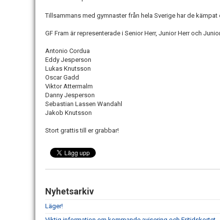
Tillsammans med gymnaster från hela Sverige har de kämpat om
GF Fram är representerade i Senior Herr, Junior Herr och Junio
Antonio Cordua
Eddy Jesperson
Lukas Knutsson
Oscar Gadd
Viktor Attermalm
Danny Jesperson
Sebastian Lassen Wandahl
Jakob Knutsson
Stort grattis till er grabbar!
Nyhetsarkiv
Läger!
Viktig information om kommande avisering och Fritidskortet