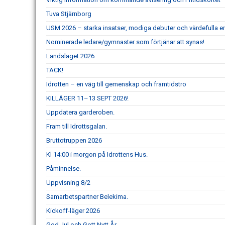
Tuva Stjärnborg
USM 2026 – starka insatser, modiga debuter och värdefulla er
Nominerade ledare/gymnaster som förtjänar att synas!
Landslaget 2026
TACK!
Idrotten – en väg till gemenskap och framtidstro
KILLÄGER 11–13 SEPT 2026!
Uppdatera garderoben.
Fram till Idrottsgalan.
Bruttotruppen 2026
Kl 14:00 i morgon på Idrottens Hus.
Påminnelse.
Uppvisning 8/2
Samarbetspartner Belekima.
Kickoff-läger 2026
God Jul och Gott Nytt År.