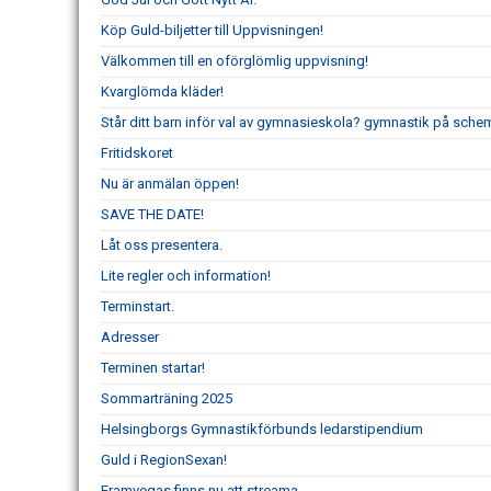
Köp Guld-biljetter till Uppvisningen!
Välkommen till en oförglömlig uppvisning!
Kvarglömda kläder!
Står ditt barn inför val av gymnasieskola? gymnastik på schem
Fritidskoret
Nu är anmälan öppen!
SAVE THE DATE!
Låt oss presentera.
Lite regler och information!
Terminstart.
Adresser
Terminen startar!
Sommarträning 2025
Helsingborgs Gymnastikförbunds ledarstipendium
Guld i RegionSexan!
Framvegas finns nu att streama.