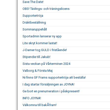
Save The Date!
OBS! Tävlings- och träningslicens
Supportertröja
Dräktbeställning
Sommaruppehåll
Sportadmin lanserar ny app
Lite skryt kommer lastat!
J-Damer tog GULD i fristående!
Stipendie till Jakub!
Sista veckan på Vårterminen 2024
Valborg & Första Maj
Ni finns GF Frams supportertröja att beställa!
I dag startar försäljningen av JOYNA!
Ge bort en prenumeration i påskpresent!
INFO JOYNA!
Välkomna till bakÅfram!