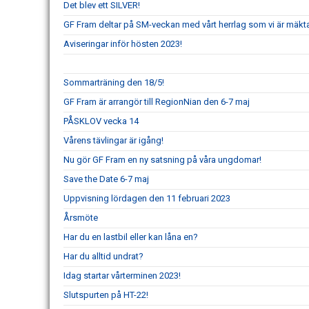
Det blev ett SILVER!
GF Fram deltar på SM-veckan med vårt herrlag som vi är mäkta 
Aviseringar inför hösten 2023!
Sommarträning den 18/5!
GF Fram är arrangör till RegionNian den 6-7 maj
PÅSKLOV vecka 14
Vårens tävlingar är igång!
Nu gör GF Fram en ny satsning på våra ungdomar!
Save the Date 6-7 maj
Uppvisning lördagen den 11 februari 2023
Årsmöte
Har du en lastbil eller kan låna en?
Har du alltid undrat?
Idag startar vårterminen 2023!
Slutspurten på HT-22!