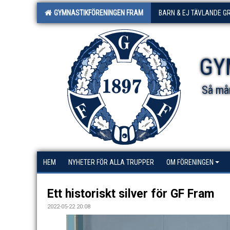
GYMNASTIKFÖRENINGEN FRAM
BARN & EJ TÄVLANDE G
GY
Så mån
HEM
NYHETER FÖR ALLA TRUPPER
OM FÖRENINGEN
Ett historiskt silver för GF Fram
2022-05-22 20:08