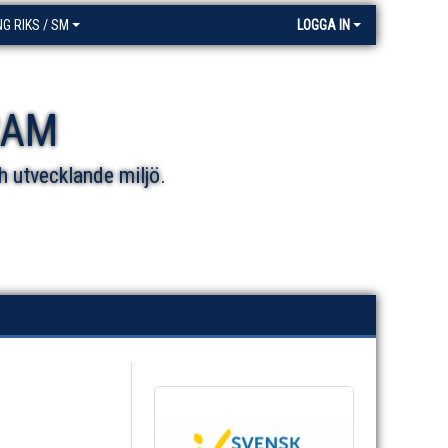
NG RIKS / SM
LOGGA IN
RAM
h utvecklande miljö.