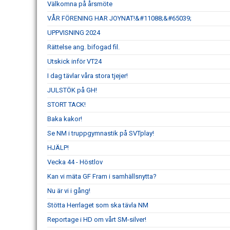
Välkomna på årsmöte
VÅR FÖRENING HAR JOYNAT!&#11088;&#65039;
UPPVISNING 2024
Rättelse ang. bifogad fil.
Utskick inför VT24
I dag tävlar våra stora tjejer!
JULSTÖK på GH!
STORT TACK!
Baka kakor!
Se NM i truppgymnastik på SVTplay!
HJÄLP!
Vecka 44 - Höstlov
Kan vi mäta GF Fram i samhällsnytta?
Nu är vi i gång!
Stötta Herrlaget som ska tävla NM
Reportage i HD om vårt SM-silver!