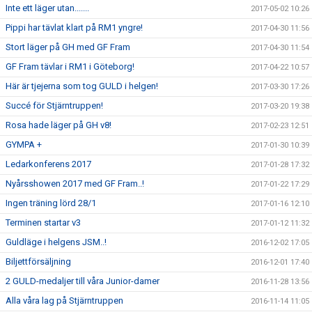
Inte ett läger utan.......
2017-05-02 10:26
Pippi har tävlat klart på RM1 yngre!
2017-04-30 11:56
Stort läger på GH med GF Fram
2017-04-30 11:54
GF Fram tävlar i RM1 i Göteborg!
2017-04-22 10:57
Här är tjejerna som tog GULD i helgen!
2017-03-30 17:26
Succé för Stjärntruppen!
2017-03-20 19:38
Rosa hade läger på GH v8!
2017-02-23 12:51
GYMPA +
2017-01-30 10:39
Ledarkonferens 2017
2017-01-28 17:32
Nyårsshowen 2017 med GF Fram..!
2017-01-22 17:29
Ingen träning lörd 28/1
2017-01-16 12:10
Terminen startar v3
2017-01-12 11:32
Guldläge i helgens JSM..!
2016-12-02 17:05
Biljettförsäljning
2016-12-01 17:40
2 GULD-medaljer till våra Junior-damer
2016-11-28 13:56
Alla våra lag på Stjärntruppen
2016-11-14 11:05