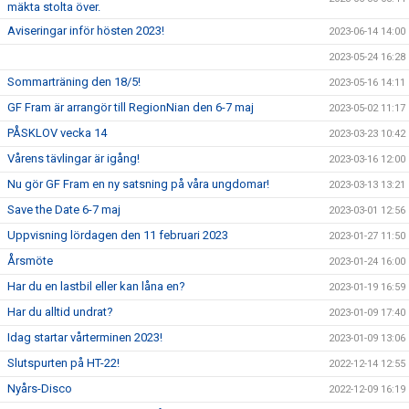
mäkta stolta över.
Aviseringar inför hösten 2023!
2023-06-14 14:00
2023-05-24 16:28
Sommarträning den 18/5!
2023-05-16 14:11
GF Fram är arrangör till RegionNian den 6-7 maj
2023-05-02 11:17
PÅSKLOV vecka 14
2023-03-23 10:42
Vårens tävlingar är igång!
2023-03-16 12:00
Nu gör GF Fram en ny satsning på våra ungdomar!
2023-03-13 13:21
Save the Date 6-7 maj
2023-03-01 12:56
Uppvisning lördagen den 11 februari 2023
2023-01-27 11:50
Årsmöte
2023-01-24 16:00
Har du en lastbil eller kan låna en?
2023-01-19 16:59
Har du alltid undrat?
2023-01-09 17:40
Idag startar vårterminen 2023!
2023-01-09 13:06
Slutspurten på HT-22!
2022-12-14 12:55
Nyårs-Disco
2022-12-09 16:19