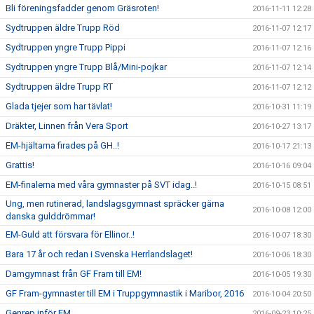
Bli föreningsfadder genom Gräsroten!
2016-11-11 12:28
Sydtruppen äldre Trupp Röd
2016-11-07 12:17
Sydtruppen yngre Trupp Pippi
2016-11-07 12:16
Sydtruppen yngre Trupp Blå/Mini-pojkar
2016-11-07 12:14
Sydtruppen äldre Trupp RT
2016-11-07 12:12
Glada tjejer som har tävlat!
2016-10-31 11:19
Dräkter, Linnen från Vera Sport
2016-10-27 13:17
EM-hjältarna firades på GH..!
2016-10-17 21:13
Grattis!
2016-10-16 09:04
EM-finalerna med våra gymnaster på SVT idag..!
2016-10-15 08:51
Ung, men rutinerad, landslagsgymnast spräcker gärna
2016-10-08 12:00
danska gulddrömmar!
EM-Guld att försvara för Ellinor..!
2016-10-07 18:30
Bara 17 år och redan i Svenska Herrlandslaget!
2016-10-06 18:30
Damgymnast från GF Fram till EM!
2016-10-05 19:30
GF Fram-gymnaster till EM i Truppgymnastik i Maribor, 2016
2016-10-04 20:50
Genrep inför EM
2016-09-23 10:25