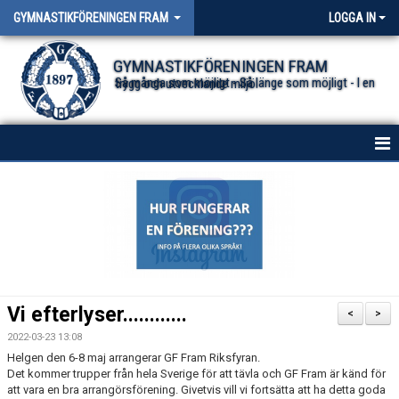
GYMNASTIKFÖRENINGEN FRAM
LOGGA IN
GYMNASTIKFÖRENINGEN FRAM
Så många som möjligt - Så länge som möjligt - I en trygg och utvecklande miljö.
HEM
NYHETER FÖR ALLA TRUPPER
OM FÖRENINGEN
DOKUMENT
Vi efterlyser............
<
>
2022-03-23 13:08
Helgen den 6-8 maj arrangerar GF Fram Riksfyran.
Det kommer trupper från hela Sverige för att tävla och GF Fram är känd för
att vara en bra arrangörsförening. Givetvis vill vi fortsätta att ha detta goda