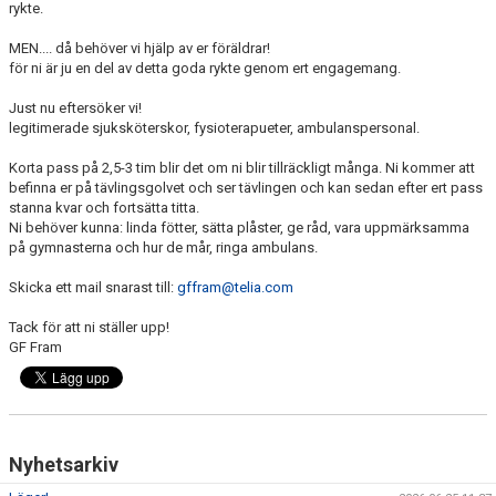
rykte.
MEN.... då behöver vi hjälp av er föräldrar!
för ni är ju en del av detta goda rykte genom ert engagemang.
Just nu eftersöker vi!
legitimerade sjuksköterskor, fysioterapueter, ambulanspersonal.
Korta pass på 2,5-3 tim blir det om ni blir tillräckligt många. Ni kommer att
befinna er på tävlingsgolvet och ser tävlingen och kan sedan efter ert pass
stanna kvar och fortsätta titta.
Ni behöver kunna: linda fötter, sätta plåster, ge råd, vara uppmärksamma
på gymnasterna och hur de mår, ringa ambulans.
Skicka ett mail snarast till:
gffram@telia.com
Tack för att ni ställer upp!
GF Fram
Nyhetsarkiv