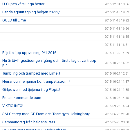
U-Cupen våra unga herrar
2015-12-01 10:56
Landslagsuttagning helgen 21-22/11
2015-11-18 19:52
GULD till Lime
2015-11-18 19:22
2015-11-11 16:56
2015-11-11 16:55
2015-11-11 16:51
Biljettsläpp uppvisning 9/1-2016
2015-11-09 14:29
Nu är tävlingssäsongen igång och första lag ut var trupp
2015-10-28 14:02
Blå
Tumbling och trampett med Lime..!
2015-10-24 12:51
Herrar och herrjunior kör trampettström..!
2015-10-24 11:37
Girlpower med tjejerna i lag Pippi..!
2015-10-24 11:35
Ensamkommande barn
2015-10-05 14:45
VIKTIG INFO!
2015-09-23 14:24
SM-Genrep med GF Fram och Teamgym Helsingborg
2015-06-28 21:20
Sammandrag från helgens RM1
2015-05-25 23:00