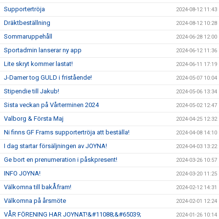
Supportertröja
2024-08-12 11:43
Dräktbeställning
2024-08-12 10:28
Sommaruppehåll
2024-06-28 12:00
Sportadmin lanserar ny app
2024-06-12 11:36
Lite skryt kommer lastat!
2024-06-11 17:19
J-Damer tog GULD i fristående!
2024-05-07 10:04
Stipendie till Jakub!
2024-05-06 13:34
Sista veckan på Vårterminen 2024
2024-05-02 12:47
Valborg & Första Maj
2024-04-25 12:32
Ni finns GF Frams supportertröja att beställa!
2024-04-08 14:10
I dag startar försäljningen av JOYNA!
2024-04-03 13:22
Ge bort en prenumeration i påskpresent!
2024-03-26 10:57
INFO JOYNA!
2024-03-20 11:25
Välkomna till bakÅfram!
2024-02-12 14:31
Välkomna på årsmöte
2024-02-01 12:24
VÅR FÖRENING HAR JOYNAT!&#11088;&#65039;
2024-01-26 10:14