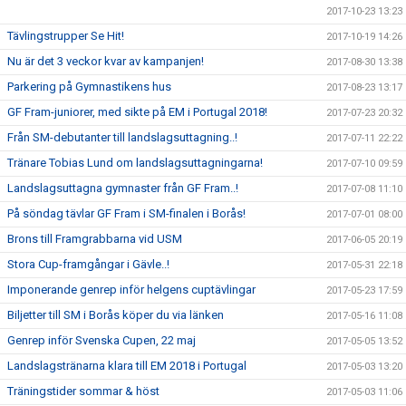
2017-10-23 13:23
Tävlingstrupper Se Hit!
2017-10-19 14:26
Nu är det 3 veckor kvar av kampanjen!
2017-08-30 13:38
Parkering på Gymnastikens hus
2017-08-23 13:17
GF Fram-juniorer, med sikte på EM i Portugal 2018!
2017-07-23 20:32
Från SM-debutanter till landslagsuttagning..!
2017-07-11 22:22
Tränare Tobias Lund om landslagsuttagningarna!
2017-07-10 09:59
Landslagsuttagna gymnaster från GF Fram..!
2017-07-08 11:10
På söndag tävlar GF Fram i SM-finalen i Borås!
2017-07-01 08:00
Brons till Framgrabbarna vid USM
2017-06-05 20:19
Stora Cup-framgångar i Gävle..!
2017-05-31 22:18
Imponerande genrep inför helgens cuptävlingar
2017-05-23 17:59
Biljetter till SM i Borås köper du via länken
2017-05-16 11:08
Genrep inför Svenska Cupen, 22 maj
2017-05-05 13:52
Landslagstränarna klara till EM 2018 i Portugal
2017-05-03 13:20
Träningstider sommar & höst
2017-05-03 11:06