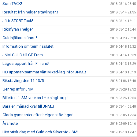
Som TACK!
2018-05-16 08:45
Resultat från helgens tävlingar..!
2018-05-14 21:35
JätteSTORT Tack!
2018-05-14 15:11
Riksfyran i helgen
2018-05-12 10:44
Guldhjältarna firas..!
2018-04-23 20:28
Information om terminsslutet
2018-04-18 12:32
JNM-GULD till GF Fram..!
2018-04-14 15:39
Lägesrapport från Finland!
2018-04-13 16:29
HD uppmärksammar vårt Mixed-lag inför JNM..!
2018-04-10 15:13
Rikstävling den 11-13/5
2018-04-06 16:40
Genrep inför JNM
2018-03-29 12:32
Biljetter till SM-veckan i Helsingborg..!
2018-03-26 19:54
Bara en månad kvar till JNM..!
2018-03-14 08:48
Glada gymnaster efter helgens tävlingar!
2018-03-05 12:34
Årsmöte
2018-02-09 10:16
Historisk dag med Guld och Silver vid JSM!
2017-12-10 17:47