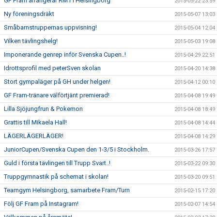
GF Fram arrangerar RM1 i Helsingborg
2015-05-22 23:59
Ny föreningsdräkt
2015-05-07 13:03
Småbarnstruppernas uppvisning!
2015-05-04 12:04
Vilken tävlingshelg!
2015-05-03 19:08
Imponerande genrep inför Svenska Cupen..!
2015-04-29 22:51
Idrottsprofil med peterSven skolan
2015-04-20 14:38
Stort gympaläger på GH under helgen!
2015-04-12 00:10
GF Fram-tränare välförtjänt premierad!
2015-04-08 19:49
Lilla Sjöjungfrun & Pokemon
2015-04-08 18:49
Grattis till Mikaela Hall!
2015-04-08 14:44
LÄGERLÄGERLÄGER!
2015-04-08 14:29
JuniorCupen/Svenska Cupen den 1-3/5 i Stockholm.
2015-03-26 17:57
Guld i första tävlingen till Trupp Svart..!
2015-03-22 09:30
Truppgymnastik på schemat i skolan!
2015-03-20 09:51
Teamgym Helsingborg, samarbete Fram/Turn
2015-02-15 17:20
Följ GF Fram på Instagram!
2015-02-07 14:54