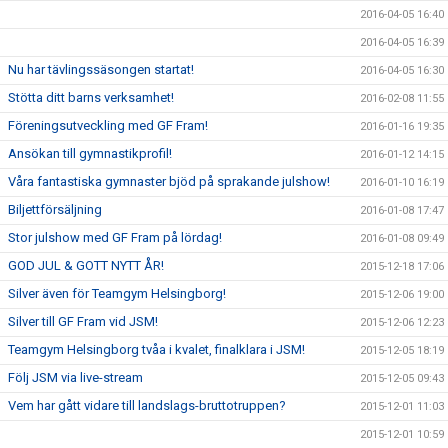
2016-04-05 16:40
2016-04-05 16:39
Nu har tävlingssäsongen startat!
2016-04-05 16:30
Stötta ditt barns verksamhet!
2016-02-08 11:55
Föreningsutveckling med GF Fram!
2016-01-16 19:35
Ansökan till gymnastikprofil!
2016-01-12 14:15
Våra fantastiska gymnaster bjöd på sprakande julshow!
2016-01-10 16:19
Biljettförsäljning
2016-01-08 17:47
Stor julshow med GF Fram på lördag!
2016-01-08 09:49
GOD JUL & GOTT NYTT ÅR!
2015-12-18 17:06
Silver även för Teamgym Helsingborg!
2015-12-06 19:00
Silver till GF Fram vid JSM!
2015-12-06 12:23
Teamgym Helsingborg tvåa i kvalet, finalklara i JSM!
2015-12-05 18:19
Följ JSM via live-stream
2015-12-05 09:43
Vem har gått vidare till landslags-bruttotruppen?
2015-12-01 11:03
2015-12-01 10:59