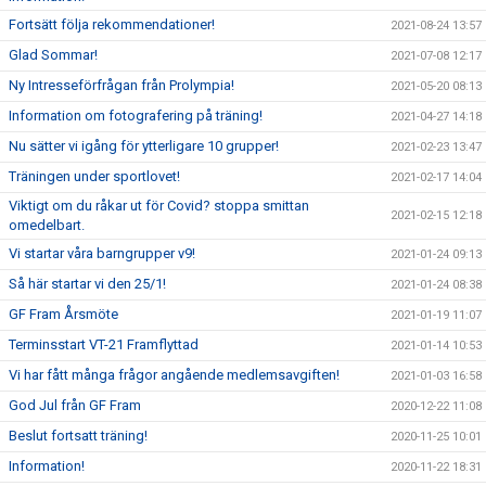
Fortsätt följa rekommendationer!
2021-08-24 13:57
Glad Sommar!
2021-07-08 12:17
Ny Intresseförfrågan från Prolympia!
2021-05-20 08:13
Information om fotografering på träning!
2021-04-27 14:18
Nu sätter vi igång för ytterligare 10 grupper!
2021-02-23 13:47
Träningen under sportlovet!
2021-02-17 14:04
Viktigt om du råkar ut för Covid? stoppa smittan
2021-02-15 12:18
omedelbart.
Vi startar våra barngrupper v9!
2021-01-24 09:13
Så här startar vi den 25/1!
2021-01-24 08:38
GF Fram Årsmöte
2021-01-19 11:07
Terminsstart VT-21 Framflyttad
2021-01-14 10:53
Vi har fått många frågor angående medlemsavgiften!
2021-01-03 16:58
God Jul från GF Fram
2020-12-22 11:08
Beslut fortsatt träning!
2020-11-25 10:01
Information!
2020-11-22 18:31