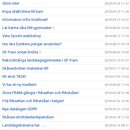
Glöm inte!
2018-09-24 11:47
Köpa dräkt/linne till barn
2018-09-13 11:35
Information inför höstlovet!
2018-09-10 10:07
Lär känna våra EM-gymnaster..!
2018-08-30 16:45
Vera Sports webbshop
2018-08-15 17:29
Hur ska Dunkers pengar användas?
2018-08-07 09:18
GF Fram sörjer Embla..!
2018-08-03 10:00
Rekordmånga landslagsgymnaster i GF Fram
2018-07-13 07:47
Skåneidrotten Gratulerar till!
2018-07-11 09:42
Ett stort TACK!
2018-07-09 15:42
Vi har en ny medlem!
2018-06-05 17:04
Stora FRAM-gångar i Riksettan och Rikstvåan!
2018-05-28 21:08
Följ Riksettan och Rikstvåan i helgen!
2018-05-26 10:06
Nya datalagen GDPR
2018-05-21 15:04
Skånes Idrottsledarstipendium
2018-05-18 17:33
Landslagstränarna har ......
2018-05-16 08:51