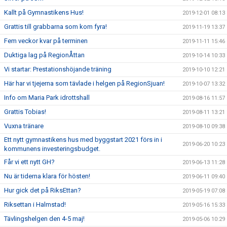
Kallt på Gymnastikens Hus!
2019-12-01 08:13
Grattis till grabbarna som kom fyra!
2019-11-19 13:37
Fem veckor kvar på terminen
2019-11-11 15:46
Duktiga lag på RegionÅttan
2019-10-14 10:33
Vi startar: Prestationshöjande träning
2019-10-10 12:21
Här har vi tjejerna som tävlade i helgen på RegionSjuan!
2019-10-07 13:32
Info om Maria Park idrottshall
2019-08-16 11:57
Grattis Tobias!
2019-08-11 13:21
Vuxna tränare
2019-08-10 09:38
Ett nytt gymnastikens hus med byggstart 2021 förs in i
2019-06-20 10:23
kommunens investeringsbudget.
Får vi ett nytt GH?
2019-06-13 11:28
Nu är tiderna klara för hösten!
2019-06-11 09:40
Hur gick det på RiksEttan?
2019-05-19 07:08
Riksettan i Halmstad!
2019-05-16 15:33
Tävlingshelgen den 4-5 maj!
2019-05-06 10:29