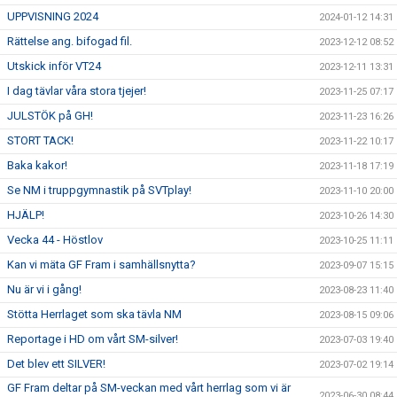
UPPVISNING 2024
2024-01-12 14:31
Rättelse ang. bifogad fil.
2023-12-12 08:52
Utskick inför VT24
2023-12-11 13:31
I dag tävlar våra stora tjejer!
2023-11-25 07:17
JULSTÖK på GH!
2023-11-23 16:26
STORT TACK!
2023-11-22 10:17
Baka kakor!
2023-11-18 17:19
Se NM i truppgymnastik på SVTplay!
2023-11-10 20:00
HJÄLP!
2023-10-26 14:30
Vecka 44 - Höstlov
2023-10-25 11:11
Kan vi mäta GF Fram i samhällsnytta?
2023-09-07 15:15
Nu är vi i gång!
2023-08-23 11:40
Stötta Herrlaget som ska tävla NM
2023-08-15 09:06
Reportage i HD om vårt SM-silver!
2023-07-03 19:40
Det blev ett SILVER!
2023-07-02 19:14
GF Fram deltar på SM-veckan med vårt herrlag som vi är
2023-06-30 08:44