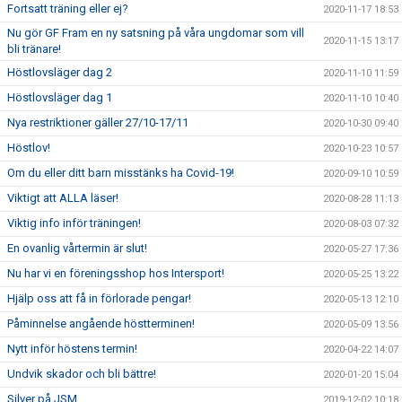
Fortsatt träning eller ej?
2020-11-17 18:53
Nu gör GF Fram en ny satsning på våra ungdomar som vill
2020-11-15 13:17
bli tränare!
Höstlovsläger dag 2
2020-11-10 11:59
Höstlovsläger dag 1
2020-11-10 10:40
Nya restriktioner gäller 27/10-17/11
2020-10-30 09:40
Höstlov!
2020-10-23 10:57
Om du eller ditt barn misstänks ha Covid-19!
2020-09-10 10:59
Viktigt att ALLA läser!
2020-08-28 11:13
Viktig info inför träningen!
2020-08-03 07:32
En ovanlig vårtermin är slut!
2020-05-27 17:36
Nu har vi en föreningsshop hos Intersport!
2020-05-25 13:22
Hjälp oss att få in förlorade pengar!
2020-05-13 12:10
Påminnelse angående höstterminen!
2020-05-09 13:56
Nytt inför höstens termin!
2020-04-22 14:07
Undvik skador och bli bättre!
2020-01-20 15:04
Silver på JSM
2019-12-02 10:18