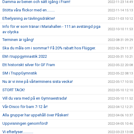
Damma av benen och sätt igång i Fram!
2022-11-23 14:49
Stötta våra flickor med en.........
2022-11-14 15:13
Efterlysning av tävlingsdräkter!
2022-11-03 10:12
Info för er som tränar i Mariahallen - 111:an avstängd pga
2022-10-10 11:53
av olycka
Terminen är igång!
2022-08-31 09:29
Ska du måla om i sommar? Få 20% rabatt hos Flügger.
2022-06-29 11:37
EM i truppgymnastik 2022
2022-05-31 10:21
Ett historiskt silver för GF Fram
2022-05-22 20:08
SM i TruppGymnstik
2022-05-22 08:13
Nu är vi inne på vårterminens sista vecka!
2022-05-17 10:55
STORT TACK!
2022-05-10 12:10
Vill du vara med på en Gymnaestrada!
2022-05-10 11:52
Vår-Disco för barn 7-12 år!
2022-04-12 12:21
Alla grupper har uppehåll över Påsken!
2022-04-06 10:37
Uppvisningen genomförd!
2022-04-05 10:46
Vi efterlyser............
2022-03-23 13:08