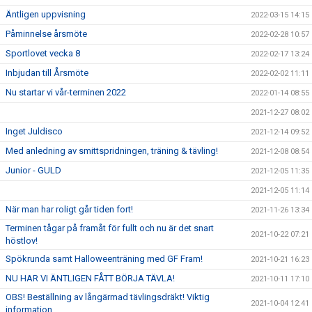
Äntligen uppvisning
2022-03-15 14:15
Påminnelse årsmöte
2022-02-28 10:57
Sportlovet vecka 8
2022-02-17 13:24
Inbjudan till Årsmöte
2022-02-02 11:11
Nu startar vi vår-terminen 2022
2022-01-14 08:55
2021-12-27 08:02
Inget Juldisco
2021-12-14 09:52
Med anledning av smittspridningen, träning & tävling!
2021-12-08 08:54
Junior - GULD
2021-12-05 11:35
2021-12-05 11:14
När man har roligt går tiden fort!
2021-11-26 13:34
Terminen tågar på framåt för fullt och nu är det snart
2021-10-22 07:21
höstlov!
Spökrunda samt Halloweenträning med GF Fram!
2021-10-21 16:23
NU HAR VI ÄNTLIGEN FÅTT BÖRJA TÄVLA!
2021-10-11 17:10
OBS! Beställning av långärmad tävlingsdräkt! Viktig
2021-10-04 12:41
information.