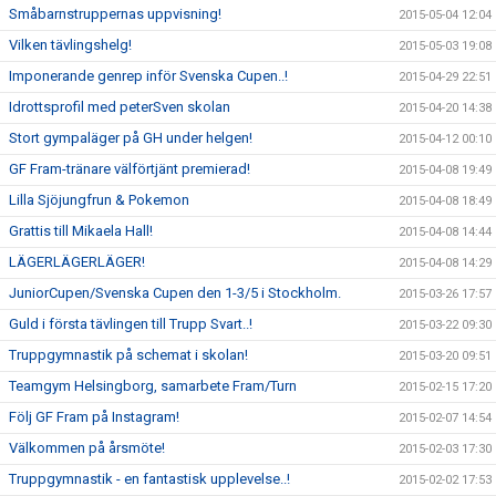
Småbarnstruppernas uppvisning!
2015-05-04 12:04
Vilken tävlingshelg!
2015-05-03 19:08
Imponerande genrep inför Svenska Cupen..!
2015-04-29 22:51
Idrottsprofil med peterSven skolan
2015-04-20 14:38
Stort gympaläger på GH under helgen!
2015-04-12 00:10
GF Fram-tränare välförtjänt premierad!
2015-04-08 19:49
Lilla Sjöjungfrun & Pokemon
2015-04-08 18:49
Grattis till Mikaela Hall!
2015-04-08 14:44
LÄGERLÄGERLÄGER!
2015-04-08 14:29
JuniorCupen/Svenska Cupen den 1-3/5 i Stockholm.
2015-03-26 17:57
Guld i första tävlingen till Trupp Svart..!
2015-03-22 09:30
Truppgymnastik på schemat i skolan!
2015-03-20 09:51
Teamgym Helsingborg, samarbete Fram/Turn
2015-02-15 17:20
Följ GF Fram på Instagram!
2015-02-07 14:54
Välkommen på årsmöte!
2015-02-03 17:30
Truppgymnastik - en fantastisk upplevelse..!
2015-02-02 17:53