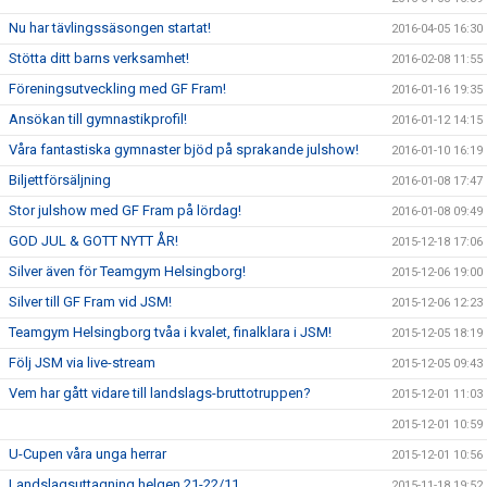
Nu har tävlingssäsongen startat!
2016-04-05 16:30
Stötta ditt barns verksamhet!
2016-02-08 11:55
Föreningsutveckling med GF Fram!
2016-01-16 19:35
Ansökan till gymnastikprofil!
2016-01-12 14:15
Våra fantastiska gymnaster bjöd på sprakande julshow!
2016-01-10 16:19
Biljettförsäljning
2016-01-08 17:47
Stor julshow med GF Fram på lördag!
2016-01-08 09:49
GOD JUL & GOTT NYTT ÅR!
2015-12-18 17:06
Silver även för Teamgym Helsingborg!
2015-12-06 19:00
Silver till GF Fram vid JSM!
2015-12-06 12:23
Teamgym Helsingborg tvåa i kvalet, finalklara i JSM!
2015-12-05 18:19
Följ JSM via live-stream
2015-12-05 09:43
Vem har gått vidare till landslags-bruttotruppen?
2015-12-01 11:03
2015-12-01 10:59
U-Cupen våra unga herrar
2015-12-01 10:56
Landslagsuttagning helgen 21-22/11
2015-11-18 19:52