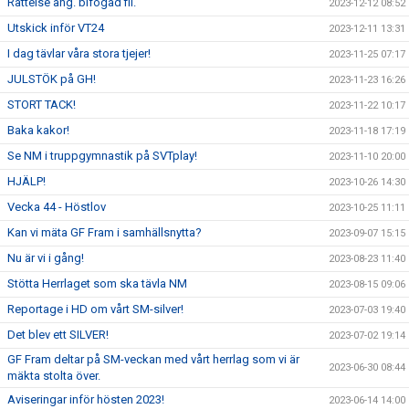
Rättelse ang. bifogad fil.
2023-12-12 08:52
Utskick inför VT24
2023-12-11 13:31
I dag tävlar våra stora tjejer!
2023-11-25 07:17
JULSTÖK på GH!
2023-11-23 16:26
STORT TACK!
2023-11-22 10:17
Baka kakor!
2023-11-18 17:19
Se NM i truppgymnastik på SVTplay!
2023-11-10 20:00
HJÄLP!
2023-10-26 14:30
Vecka 44 - Höstlov
2023-10-25 11:11
Kan vi mäta GF Fram i samhällsnytta?
2023-09-07 15:15
Nu är vi i gång!
2023-08-23 11:40
Stötta Herrlaget som ska tävla NM
2023-08-15 09:06
Reportage i HD om vårt SM-silver!
2023-07-03 19:40
Det blev ett SILVER!
2023-07-02 19:14
GF Fram deltar på SM-veckan med vårt herrlag som vi är
2023-06-30 08:44
mäkta stolta över.
Aviseringar inför hösten 2023!
2023-06-14 14:00