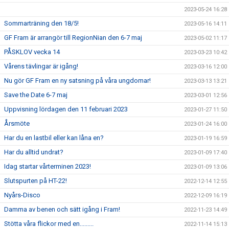
2023-05-24 16:28
Sommarträning den 18/5!
2023-05-16 14:11
GF Fram är arrangör till RegionNian den 6-7 maj
2023-05-02 11:17
PÅSKLOV vecka 14
2023-03-23 10:42
Vårens tävlingar är igång!
2023-03-16 12:00
Nu gör GF Fram en ny satsning på våra ungdomar!
2023-03-13 13:21
Save the Date 6-7 maj
2023-03-01 12:56
Uppvisning lördagen den 11 februari 2023
2023-01-27 11:50
Årsmöte
2023-01-24 16:00
Har du en lastbil eller kan låna en?
2023-01-19 16:59
Har du alltid undrat?
2023-01-09 17:40
Idag startar vårterminen 2023!
2023-01-09 13:06
Slutspurten på HT-22!
2022-12-14 12:55
Nyårs-Disco
2022-12-09 16:19
Damma av benen och sätt igång i Fram!
2022-11-23 14:49
Stötta våra flickor med en.........
2022-11-14 15:13