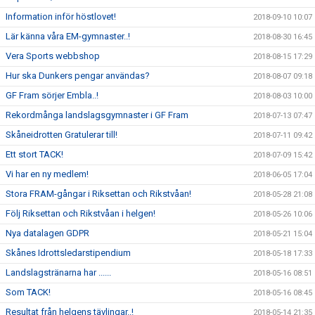
Information inför höstlovet!
2018-09-10 10:07
Lär känna våra EM-gymnaster..!
2018-08-30 16:45
Vera Sports webbshop
2018-08-15 17:29
Hur ska Dunkers pengar användas?
2018-08-07 09:18
GF Fram sörjer Embla..!
2018-08-03 10:00
Rekordmånga landslagsgymnaster i GF Fram
2018-07-13 07:47
Skåneidrotten Gratulerar till!
2018-07-11 09:42
Ett stort TACK!
2018-07-09 15:42
Vi har en ny medlem!
2018-06-05 17:04
Stora FRAM-gångar i Riksettan och Rikstvåan!
2018-05-28 21:08
Följ Riksettan och Rikstvåan i helgen!
2018-05-26 10:06
Nya datalagen GDPR
2018-05-21 15:04
Skånes Idrottsledarstipendium
2018-05-18 17:33
Landslagstränarna har ......
2018-05-16 08:51
Som TACK!
2018-05-16 08:45
Resultat från helgens tävlingar..!
2018-05-14 21:35