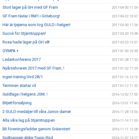
Stort läger på GH med GF Fram
2017-04-30 11:54
GF Fram tävlar i RM1 i Göteborg!
2017-04-22 10:57
Här är tjejerna som tog GULD i helgen!
2017-03-30 17:26
Succé för Stjärntruppen!
2017-03-20 19:38
Rosa hade läger på GH v8!
2017-02-23 12:51
GYMPA +
2017-01-30 10:39
Ledarkonferens 2017
2017-01-28 17:32
Nyårsshowen 2017 med GF Fram..!
2017-01-22 17:29
Ingen träning lörd 28/1
2017-01-16 12:10
Terminen startar v3
2017-01-12 11:32
Guldläge i helgens JSM..!
2016-12-02 17:05
Biljettförsäljning
2016-12-01 17:40
2 GULD-medaljer till våra Junior-damer
2016-11-28 13:56
Alla våra lag på Stjärntruppen
2016-11-14 11:05
Bli föreningsfadder genom Gräsroten!
2016-11-11 12:28
Sydtruppen äldre Trupp Röd
2016-11-07 12:17