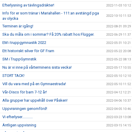
Efterlysning av tävlingsdräkter!
2022-11-03 10:12
Info för er som tränar i Mariahallen - 111:an avstängd pga
2022-10-10 11:53
av olycka
Terminen är igång!
2022-08-31 09:29
Ska du måla om i sommar? Få 20% rabatt hos Flügger.
2022-06-29 11:37
EM i truppgymnastik 2022
2022-05-31 10:21
Ett historiskt silver för GF Fram
2022-05-22 20:08
SM i TruppGymnstik
2022-05-22 08:13
Nu är vi inne på vårterminens sista vecka!
2022-05-17 10:55
STORT TACK!
2022-05-10 12:10
Vill du vara med på en Gymnaestrada!
2022-05-10 11:52
Vår-Disco för barn 7-12 år!
2022-04-12 12:21
Alla grupper har uppehåll över Påsken!
2022-04-06 10:37
Uppvisningen genomförd!
2022-04-05 10:46
Vi efterlyser............
2022-03-23 13:08
Äntligen uppvisning
2022-03-15 14:15