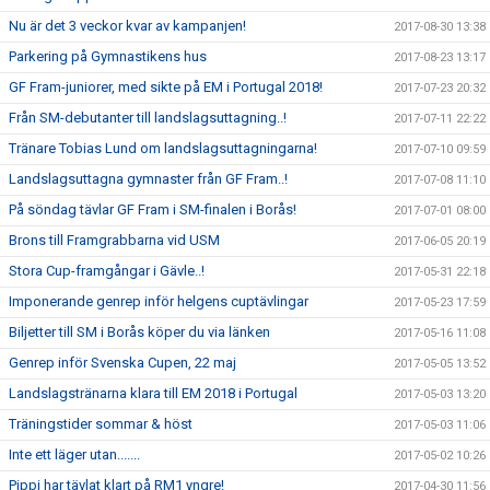
Nu är det 3 veckor kvar av kampanjen!
2017-08-30 13:38
Parkering på Gymnastikens hus
2017-08-23 13:17
GF Fram-juniorer, med sikte på EM i Portugal 2018!
2017-07-23 20:32
Från SM-debutanter till landslagsuttagning..!
2017-07-11 22:22
Tränare Tobias Lund om landslagsuttagningarna!
2017-07-10 09:59
Landslagsuttagna gymnaster från GF Fram..!
2017-07-08 11:10
På söndag tävlar GF Fram i SM-finalen i Borås!
2017-07-01 08:00
Brons till Framgrabbarna vid USM
2017-06-05 20:19
Stora Cup-framgångar i Gävle..!
2017-05-31 22:18
Imponerande genrep inför helgens cuptävlingar
2017-05-23 17:59
Biljetter till SM i Borås köper du via länken
2017-05-16 11:08
Genrep inför Svenska Cupen, 22 maj
2017-05-05 13:52
Landslagstränarna klara till EM 2018 i Portugal
2017-05-03 13:20
Träningstider sommar & höst
2017-05-03 11:06
Inte ett läger utan.......
2017-05-02 10:26
Pippi har tävlat klart på RM1 yngre!
2017-04-30 11:56