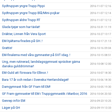
Sydtruppen yngre Trupp Pippi
2016-11-07 12:16
Sydtruppen yngre Trupp Blå/Mini-pojkar
2016-11-07 12:14
Sydtruppen äldre Trupp RT
2016-11-07 12:12
Glada tjejer som har tävlat!
2016-10-31 11:19
Dräkter, Linnen från Vera Sport
2016-10-27 13:17
EM-hjältarna firades på GH..!
2016-10-17 21:13
Grattis!
2016-10-16 09:04
EM-finalerna med våra gymnaster på SVT idag..!
2016-10-15 08:51
Ung, men rutinerad, landslagsgymnast spräcker gärna
2016-10-08 12:00
danska gulddrömmar!
EM-Guld att försvara för Ellinor..!
2016-10-07 18:30
Bara 17 år och redan i Svenska Herrlandslaget!
2016-10-06 18:30
Damgymnast från GF Fram till EM!
2016-10-05 19:30
GF Fram-gymnaster till EM i Truppgymnastik i Maribor, 2016
2016-10-04 20:50
Genrep inför EM
2016-09-23 10:25
Läger på GH
2016-09-19 13:33