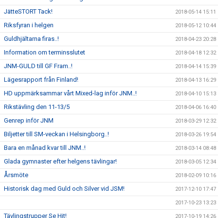
JätteSTORT Tack!
2018-05-14 15:11
Riksfyran i helgen
2018-05-12 10:44
Guldhjältarna firas..!
2018-04-23 20:28
Information om terminsslutet
2018-04-18 12:32
JNM-GULD till GF Fram..!
2018-04-14 15:39
Lägesrapport från Finland!
2018-04-13 16:29
HD uppmärksammar vårt Mixed-lag inför JNM..!
2018-04-10 15:13
Rikstävling den 11-13/5
2018-04-06 16:40
Genrep inför JNM
2018-03-29 12:32
Biljetter till SM-veckan i Helsingborg..!
2018-03-26 19:54
Bara en månad kvar till JNM..!
2018-03-14 08:48
Glada gymnaster efter helgens tävlingar!
2018-03-05 12:34
Årsmöte
2018-02-09 10:16
Historisk dag med Guld och Silver vid JSM!
2017-12-10 17:47
2017-10-23 13:23
Tävlingstrupper Se Hit!
2017-10-19 14:26