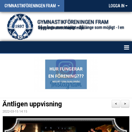
GYMNASTIKFÖRENINGEN FRAM
LOGGA IN
GYMNASTIKFÖRENINGEN FRAM
Så många som möjligt - Så länge som möjligt - I en trygg och utvecklande miljö.
HEM
NYHETER FÖR ALLA TRUPPER
OM FÖRENINGEN
DOKUMENT
Äntligen uppvisning
<
>
2022-03-15 14:15