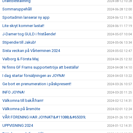
Dräktbeställning
2024-08-12 10:28
Sommaruppehåll
2024-06-28 12:00
Sportadmin lanserar ny app
2024-06-12 11:36
Lite skryt kommer lastat!
2024-06-11 17:19
J-Damer tog GULD i fristående!
2024-05-07 10:04
Stipendie till Jakub!
2024-05-06 13:34
Sista veckan på Vårterminen 2024
2024-05-02 12:47
Valborg & Första Maj
2024-04-25 12:32
Ni finns GF Frams supportertröja att beställa!
2024-04-08 14:10
I dag startar försäljningen av JOYNA!
2024-04-03 13:22
Ge bort en prenumeration i påskpresent!
2024-03-26 10:57
INFO JOYNA!
2024-03-20 11:25
Välkomna till bakÅfram!
2024-02-12 14:31
Välkomna på årsmöte
2024-02-01 12:24
VÅR FÖRENING HAR JOYNAT!&#11088;&#65039;
2024-01-26 10:14
UPPVISNING 2024
2024-01-12 14:31