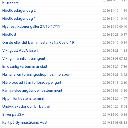
2020-11-15 13:17
bli tränare!
Höstlovsläger dag 2
2020-11-10 11:59
Höstlovsläger dag 1
2020-11-10 10:40
Nya restriktioner gäller 27/10-17/11
2020-10-30 09:40
Höstlov!
2020-10-23 10:57
Om du eller ditt barn misstänks ha Covid-19!
2020-09-10 10:59
Viktigt att ALLA läser!
2020-08-28 11:13
Viktig info inför träningen!
2020-08-03 07:32
En ovanlig vårtermin är slut!
2020-05-27 17:36
Nu har vi en föreningsshop hos Intersport!
2020-05-25 13:22
Hjälp oss att få in förlorade pengar!
2020-05-13 12:10
Påminnelse angående höstterminen!
2020-05-09 13:56
Nytt inför höstens termin!
2020-04-22 14:07
Undvik skador och bli bättre!
2020-01-20 15:04
Silver på JSM
2019-12-02 10:18
Kallt på Gymnastikens Hus!
2019-12-01 08:13