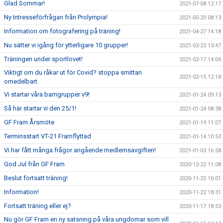
Glad Sommar!
2021-07-08 12:17
Ny Intresseförfrågan från Prolympia!
2021-05-20 08:13
Information om fotografering på träning!
2021-04-27 14:18
Nu sätter vi igång för ytterligare 10 grupper!
2021-02-23 13:47
Träningen under sportlovet!
2021-02-17 14:04
Viktigt om du råkar ut för Covid? stoppa smittan
2021-02-15 12:18
omedelbart.
Vi startar våra barngrupper v9!
2021-01-24 09:13
Så här startar vi den 25/1!
2021-01-24 08:38
GF Fram Årsmöte
2021-01-19 11:07
Terminsstart VT-21 Framflyttad
2021-01-14 10:53
Vi har fått många frågor angående medlemsavgiften!
2021-01-03 16:58
God Jul från GF Fram
2020-12-22 11:08
Beslut fortsatt träning!
2020-11-25 10:01
Information!
2020-11-22 18:31
Fortsatt träning eller ej?
2020-11-17 18:53
Nu gör GF Fram en ny satsning på våra ungdomar som vill