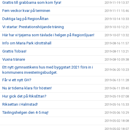
Grattis till grabbarna som kom fyra!
2019-11-19 13:37
Fem veckor kvar på terminen
2019-11-11 15:46
Duktiga lag på RegionÅttan
2019-10-14 10:33
Vi startar: Prestationshöjande träning
2019-10-10 12:21
Här har vi tjejerna som tävlade i helgen på RegionSjuan!
2019-10-07 13:32
Info om Maria Park idrottshall
2019-08-16 11:57
Grattis Tobias!
2019-08-11 13:21
Vuxna tränare
2019-08-10 09:38
Ett nytt gymnastikens hus med byggstart 2021 förs in i
2019-06-20 10:23
kommunens investeringsbudget.
Får vi ett nytt GH?
2019-06-13 11:28
Nu är tiderna klara för hösten!
2019-06-11 09:40
Hur gick det på RiksEttan?
2019-05-19 07:08
Riksettan i Halmstad!
2019-05-16 15:33
Tävlingshelgen den 4-5 maj!
2019-05-06 10:29
2019-05-02 18:08
2019-05-02 18:07