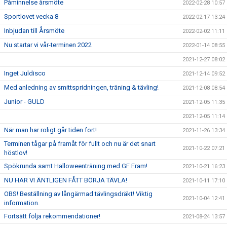
Påminnelse årsmöte
2022-02-28 10:57
Sportlovet vecka 8
2022-02-17 13:24
Inbjudan till Årsmöte
2022-02-02 11:11
Nu startar vi vår-terminen 2022
2022-01-14 08:55
2021-12-27 08:02
Inget Juldisco
2021-12-14 09:52
Med anledning av smittspridningen, träning & tävling!
2021-12-08 08:54
Junior - GULD
2021-12-05 11:35
2021-12-05 11:14
När man har roligt går tiden fort!
2021-11-26 13:34
Terminen tågar på framåt för fullt och nu är det snart
2021-10-22 07:21
höstlov!
Spökrunda samt Halloweenträning med GF Fram!
2021-10-21 16:23
NU HAR VI ÄNTLIGEN FÅTT BÖRJA TÄVLA!
2021-10-11 17:10
OBS! Beställning av långärmad tävlingsdräkt! Viktig
2021-10-04 12:41
information.
Fortsätt följa rekommendationer!
2021-08-24 13:57