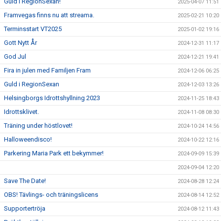
Guld i RegionSexan!
2025-04-07 11:51
Framvegas finns nu att streama.
2025-02-21 10:20
Terminsstart VT2025
2025-01-02 19:16
Gott Nytt År
2024-12-31 11:17
God Jul
2024-12-21 19:41
Fira in julen med Familjen Fram
2024-12-06 06:25
Guld i RegionSexan
2024-12-03 13:26
Helsingborgs Idrottshyllning 2023
2024-11-25 18:43
Idrottsklivet.
2024-11-08 08:30
Träning under höstlovet!
2024-10-24 14:56
Halloweendisco!
2024-10-22 12:16
Parkering Maria Park ett bekymmer!
2024-09-09 15:39
2024-09-04 12:20
Save The Date!
2024-08-28 12:24
OBS! Tävlings- och träningslicens
2024-08-14 12:52
Supportertröja
2024-08-12 11:43