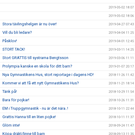
2019-05-02 18:07
2019-05-02 18:06
Stora tävlingshelgen är nu över!
2019-04-27 07:43
Vill du bli ledare?
2019-04-04 11:25
Påsklov!
2019-04-01 12:45
STORT TACK!
2019-03-11 14:25
Stort GRATTIS till systrarna Bengtsson
2019-03-06 11:11
Prolympia kanske en skola för ditt barn?
2019-01-07 20:17
Nya Gymnastikens Hus, stort reportage i dagens HD!
2018-11-26 11:42
Kommer vi att få ett nytt Gymnastikens Hus?
2018-11-21 18:14
Tänk på!
2018-10-29 11:54
Bara för pojkar!
2018-10-26 11:31
EM i Truppgymnastik - nu är det nära..!
2018-10-11 22:44
Grattis Hanna till en liten pojke!
2018-10-11 11:37
Glöm inte!
2018-09-24 11:47
Köpa dräkt/linne till barn
2018-09-13 11:35