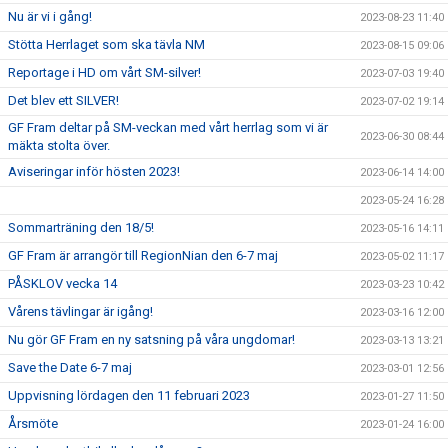
Nu är vi i gång!
2023-08-23 11:40
Stötta Herrlaget som ska tävla NM
2023-08-15 09:06
Reportage i HD om vårt SM-silver!
2023-07-03 19:40
Det blev ett SILVER!
2023-07-02 19:14
GF Fram deltar på SM-veckan med vårt herrlag som vi är
2023-06-30 08:44
mäkta stolta över.
Aviseringar inför hösten 2023!
2023-06-14 14:00
2023-05-24 16:28
Sommarträning den 18/5!
2023-05-16 14:11
GF Fram är arrangör till RegionNian den 6-7 maj
2023-05-02 11:17
PÅSKLOV vecka 14
2023-03-23 10:42
Vårens tävlingar är igång!
2023-03-16 12:00
Nu gör GF Fram en ny satsning på våra ungdomar!
2023-03-13 13:21
Save the Date 6-7 maj
2023-03-01 12:56
Uppvisning lördagen den 11 februari 2023
2023-01-27 11:50
Årsmöte
2023-01-24 16:00