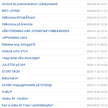
Ge bort en prenumeration i påskpresent!
2024-03-26 10:57
INFO JOYNA!
2024-03-20 11:25
Välkomna till bakÅfram!
2024-02-12 14:31
Välkomna på årsmöte
2024-02-01 12:24
VÅR FÖRENING HAR JOYNAT!&#11088;&#65039;
2024-01-26 10:14
UPPVISNING 2024
2024-01-12 14:31
Rättelse ang. bifogad fil.
2023-12-12 08:52
Utskick inför VT24
2023-12-11 13:31
I dag tävlar våra stora tjejer!
2023-11-25 07:17
JULSTÖK på GH!
2023-11-23 16:26
STORT TACK!
2023-11-22 10:17
Baka kakor!
2023-11-18 17:19
Se NM i truppgymnastik på SVTplay!
2023-11-10 20:00
HJÄLP!
2023-10-26 14:30
Vecka 44 - Höstlov
2023-10-25 11:11
Kan vi mäta GF Fram i samhällsnytta?
2023-09-07 15:15