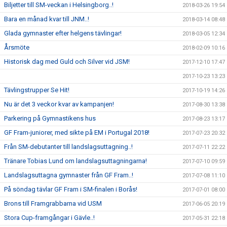
Biljetter till SM-veckan i Helsingborg..!
2018-03-26 19:54
Bara en månad kvar till JNM..!
2018-03-14 08:48
Glada gymnaster efter helgens tävlingar!
2018-03-05 12:34
Årsmöte
2018-02-09 10:16
Historisk dag med Guld och Silver vid JSM!
2017-12-10 17:47
2017-10-23 13:23
Tävlingstrupper Se Hit!
2017-10-19 14:26
Nu är det 3 veckor kvar av kampanjen!
2017-08-30 13:38
Parkering på Gymnastikens hus
2017-08-23 13:17
GF Fram-juniorer, med sikte på EM i Portugal 2018!
2017-07-23 20:32
Från SM-debutanter till landslagsuttagning..!
2017-07-11 22:22
Tränare Tobias Lund om landslagsuttagningarna!
2017-07-10 09:59
Landslagsuttagna gymnaster från GF Fram..!
2017-07-08 11:10
På söndag tävlar GF Fram i SM-finalen i Borås!
2017-07-01 08:00
Brons till Framgrabbarna vid USM
2017-06-05 20:19
Stora Cup-framgångar i Gävle..!
2017-05-31 22:18