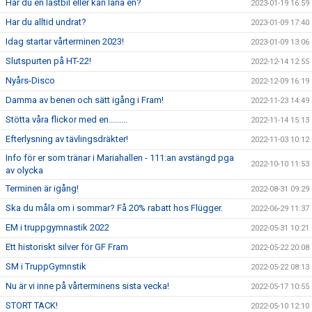
Har du en lastbil eller kan låna en?
2023-01-19 16:59
Har du alltid undrat?
2023-01-09 17:40
Idag startar vårterminen 2023!
2023-01-09 13:06
Slutspurten på HT-22!
2022-12-14 12:55
Nyårs-Disco
2022-12-09 16:19
Damma av benen och sätt igång i Fram!
2022-11-23 14:49
Stötta våra flickor med en.........
2022-11-14 15:13
Efterlysning av tävlingsdräkter!
2022-11-03 10:12
Info för er som tränar i Mariahallen - 111:an avstängd pga
2022-10-10 11:53
av olycka
Terminen är igång!
2022-08-31 09:29
Ska du måla om i sommar? Få 20% rabatt hos Flügger.
2022-06-29 11:37
EM i truppgymnastik 2022
2022-05-31 10:21
Ett historiskt silver för GF Fram
2022-05-22 20:08
SM i TruppGymnstik
2022-05-22 08:13
Nu är vi inne på vårterminens sista vecka!
2022-05-17 10:55
STORT TACK!
2022-05-10 12:10