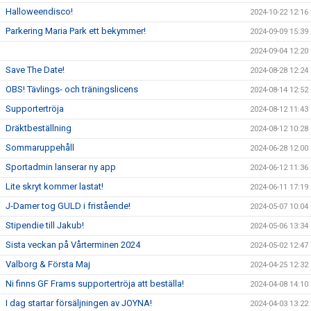
Halloweendisco!
2024-10-22 12:16
Parkering Maria Park ett bekymmer!
2024-09-09 15:39
2024-09-04 12:20
Save The Date!
2024-08-28 12:24
OBS! Tävlings- och träningslicens
2024-08-14 12:52
Supportertröja
2024-08-12 11:43
Dräktbeställning
2024-08-12 10:28
Sommaruppehåll
2024-06-28 12:00
Sportadmin lanserar ny app
2024-06-12 11:36
Lite skryt kommer lastat!
2024-06-11 17:19
J-Damer tog GULD i fristående!
2024-05-07 10:04
Stipendie till Jakub!
2024-05-06 13:34
Sista veckan på Vårterminen 2024
2024-05-02 12:47
Valborg & Första Maj
2024-04-25 12:32
Ni finns GF Frams supportertröja att beställa!
2024-04-08 14:10
I dag startar försäljningen av JOYNA!
2024-04-03 13:22