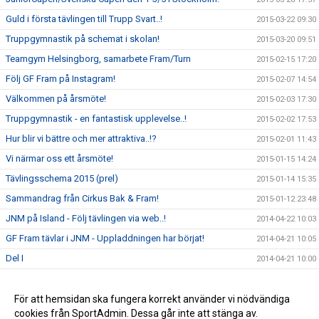
Guld i första tävlingen till Trupp Svart..!
2015-03-22 09:30
Truppgymnastik på schemat i skolan!
2015-03-20 09:51
Teamgym Helsingborg, samarbete Fram/Turn
2015-02-15 17:20
Följ GF Fram på Instagram!
2015-02-07 14:54
Välkommen på årsmöte!
2015-02-03 17:30
Truppgymnastik - en fantastisk upplevelse..!
2015-02-02 17:53
Hur blir vi bättre och mer attraktiva..!?
2015-02-01 11:43
Vi närmar oss ett årsmöte!
2015-01-15 14:24
Tävlingsschema 2015 (prel)
2015-01-14 15:35
Sammandrag från Cirkus Bak & Fram!
2015-01-12 23:48
JNM på Island - Följ tävlingen via web..!
2014-04-22 10:03
GF Fram tävlar i JNM - Uppladdningen har börjat!
2014-04-21 10:05
Del I
2014-04-21 10:00
Del II
2014-04-21 09:59
Del III
För att hemsidan ska fungera korrekt använder vi nödvändiga
2014-04-21 09:59
cookies från SportAdmin. Dessa går inte att stänga av.
Del IV
2014-04-21 09:12