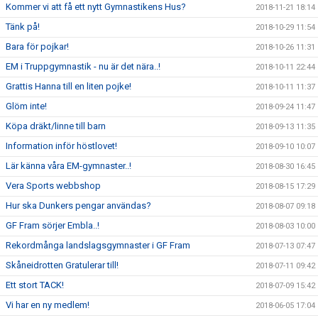
Kommer vi att få ett nytt Gymnastikens Hus?
2018-11-21 18:14
Tänk på!
2018-10-29 11:54
Bara för pojkar!
2018-10-26 11:31
EM i Truppgymnastik - nu är det nära..!
2018-10-11 22:44
Grattis Hanna till en liten pojke!
2018-10-11 11:37
Glöm inte!
2018-09-24 11:47
Köpa dräkt/linne till barn
2018-09-13 11:35
Information inför höstlovet!
2018-09-10 10:07
Lär känna våra EM-gymnaster..!
2018-08-30 16:45
Vera Sports webbshop
2018-08-15 17:29
Hur ska Dunkers pengar användas?
2018-08-07 09:18
GF Fram sörjer Embla..!
2018-08-03 10:00
Rekordmånga landslagsgymnaster i GF Fram
2018-07-13 07:47
Skåneidrotten Gratulerar till!
2018-07-11 09:42
Ett stort TACK!
2018-07-09 15:42
Vi har en ny medlem!
2018-06-05 17:04