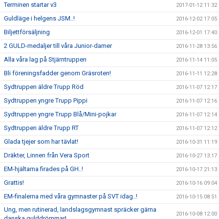
Terminen startar v3
2017-01-12 11:32
Guldläge i helgens JSM..!
2016-12-02 17:05
Biljettförsäljning
2016-12-01 17:40
2 GULD-medaljer till våra Junior-damer
2016-11-28 13:56
Alla våra lag på Stjärntruppen
2016-11-14 11:05
Bli föreningsfadder genom Gräsroten!
2016-11-11 12:28
Sydtruppen äldre Trupp Röd
2016-11-07 12:17
Sydtruppen yngre Trupp Pippi
2016-11-07 12:16
Sydtruppen yngre Trupp Blå/Mini-pojkar
2016-11-07 12:14
Sydtruppen äldre Trupp RT
2016-11-07 12:12
Glada tjejer som har tävlat!
2016-10-31 11:19
Dräkter, Linnen från Vera Sport
2016-10-27 13:17
EM-hjältarna firades på GH..!
2016-10-17 21:13
Grattis!
2016-10-16 09:04
EM-finalerna med våra gymnaster på SVT idag..!
2016-10-15 08:51
Ung, men rutinerad, landslagsgymnast spräcker gärna
2016-10-08 12:00
danska gulddrömmar!