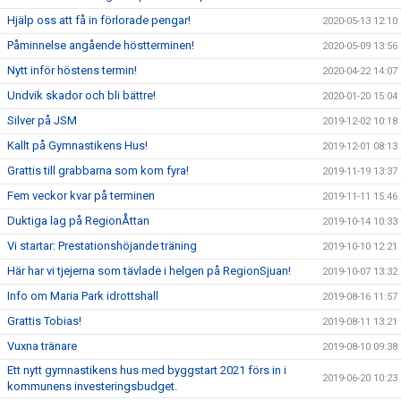
Hjälp oss att få in förlorade pengar!
2020-05-13 12:10
Påminnelse angående höstterminen!
2020-05-09 13:56
Nytt inför höstens termin!
2020-04-22 14:07
Undvik skador och bli bättre!
2020-01-20 15:04
Silver på JSM
2019-12-02 10:18
Kallt på Gymnastikens Hus!
2019-12-01 08:13
Grattis till grabbarna som kom fyra!
2019-11-19 13:37
Fem veckor kvar på terminen
2019-11-11 15:46
Duktiga lag på RegionÅttan
2019-10-14 10:33
Vi startar: Prestationshöjande träning
2019-10-10 12:21
Här har vi tjejerna som tävlade i helgen på RegionSjuan!
2019-10-07 13:32
Info om Maria Park idrottshall
2019-08-16 11:57
Grattis Tobias!
2019-08-11 13:21
Vuxna tränare
2019-08-10 09:38
Ett nytt gymnastikens hus med byggstart 2021 förs in i
2019-06-20 10:23
kommunens investeringsbudget.