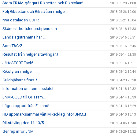
Stora FRAM-gångar i Riksettan och Rikstvåan!
2018-05-28 21:08
Följ Riksettan och Rikstvåan i helgen!
2018-05-26 10:06
Nya datalagen GDPR
2018-05-21 15:04
Skånes Idrottsledarstipendium
2018-05-18 17:33
Landslagstränarna har ......
2018-05-16 08:51
Som TACK!
2018-05-16 08:45
Resultat från helgens tävlingar..!
2018-05-14 21:35
JätteSTORT Tack!
2018-05-14 15:11
Riksfyran i helgen
2018-05-12 10:44
Guldhjältarna firas..!
2018-04-23 20:28
Information om terminsslutet
2018-04-18 12:32
JNM-GULD till GF Fram..!
2018-04-14 15:39
Lägesrapport från Finland!
2018-04-13 16:29
HD uppmärksammar vårt Mixed-lag inför JNM..!
2018-04-10 15:13
Rikstävling den 11-13/5
2018-04-06 16:40
Genrep inför JNM
2018-03-29 12:32