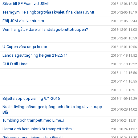
Silver till GF Fram vid JSM!
2015-12-06 12:23
Teamgym Helsingborg tvåa i kvalet, finalklara i JSM!
2015-12-05 18:19
Följ JSM via live-stream
2015-12-05 09:43
Vem har gått vidare till landslags-bruttotruppen?
2015-12-01 11:03
2015-12-01 10:59
U-Cupen våra unga herrar
2015-12-01 10:56
Landslagsuttagning helgen 21-22/11
2015-11-18 19:52
GULD till Lime
2015-11-18 19:22
2015-11-11 16:56
2015-11-11 16:55
2015-11-11 16:51
Biljettsläpp uppvisning 9/1-2016
2015-11-09 14:29
Nu är tävlingssäsongen igång och första lag ut var trupp
2015-10-28 14:02
Blå
Tumbling och trampett med Lime..!
2015-10-24 12:51
Herrar och herrjunior kör trampettström..!
2015-10-24 11:37
Girlpower med tjejerna i lag Pippi..!
2015-10-24 11:35