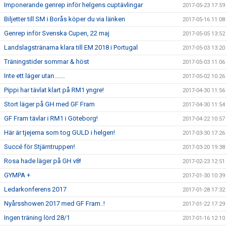
Imponerande genrep inför helgens cuptävlingar
2017-05-23 17:59
Biljetter till SM i Borås köper du via länken
2017-05-16 11:08
Genrep inför Svenska Cupen, 22 maj
2017-05-05 13:52
Landslagstränarna klara till EM 2018 i Portugal
2017-05-03 13:20
Träningstider sommar & höst
2017-05-03 11:06
Inte ett läger utan.......
2017-05-02 10:26
Pippi har tävlat klart på RM1 yngre!
2017-04-30 11:56
Stort läger på GH med GF Fram
2017-04-30 11:54
GF Fram tävlar i RM1 i Göteborg!
2017-04-22 10:57
Här är tjejerna som tog GULD i helgen!
2017-03-30 17:26
Succé för Stjärntruppen!
2017-03-20 19:38
Rosa hade läger på GH v8!
2017-02-23 12:51
GYMPA +
2017-01-30 10:39
Ledarkonferens 2017
2017-01-28 17:32
Nyårsshowen 2017 med GF Fram..!
2017-01-22 17:29
Ingen träning lörd 28/1
2017-01-16 12:10