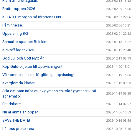
Fram till Idrottsgalan.
2026-02-13 15:42
Bruttotruppen 2026
2026-02-09 15:06
Kl 14:00 i morgon på Idrottens Hus.
2026-02-07 22:06
Påminnelse.
2026-02-06 13:21
Uppvisning 8/2
2026-02-01 22:42
Samarbetspartner Belekima.
2026-01-13 14:22
Kickoff-läger 2026
2026-01-11 20:48
God Jul och Gott Nytt År.
2025-12-19 08:13
Köp Guld-biljetter till Uppvisningen!
2025-11-20 15:01
Välkommen till en oförglömlig uppvisning!
2025-11-19 15:05
Kvarglömda kläder!
2025-11-19 08:53
Står ditt barn inför val av gymnasieskola? gymnastik på
2025-11-19 08:28
schemat :-)
Fritidskoret
2025-11-14 07:27
Nu är anmälan öppen!
2025-11-06 15:59
SAVE THE DATE!
2025-10-16 08:44
Låt oss presentera.
2025-10-08 13:16