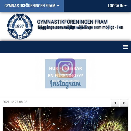
GYMNASTIKFÖRENINGEN FRAM
LOGGA IN
GYMNASTIKFÖRENINGEN FRAM
Så många som möjligt - Så länge som möjligt - I en trygg och utvecklande miljö.
HEM
NYHETER FÖR ALLA TRUPPER
OM FÖRENINGEN
DOKUMENT
2021-12-27 08:02
<
>