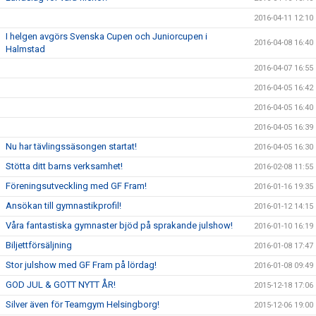
2016-04-11 12:10
I helgen avgörs Svenska Cupen och Juniorcupen i
2016-04-08 16:40
Halmstad
2016-04-07 16:55
2016-04-05 16:42
2016-04-05 16:40
2016-04-05 16:39
Nu har tävlingssäsongen startat!
2016-04-05 16:30
Stötta ditt barns verksamhet!
2016-02-08 11:55
Föreningsutveckling med GF Fram!
2016-01-16 19:35
Ansökan till gymnastikprofil!
2016-01-12 14:15
Våra fantastiska gymnaster bjöd på sprakande julshow!
2016-01-10 16:19
Biljettförsäljning
2016-01-08 17:47
Stor julshow med GF Fram på lördag!
2016-01-08 09:49
GOD JUL & GOTT NYTT ÅR!
2015-12-18 17:06
Silver även för Teamgym Helsingborg!
2015-12-06 19:00