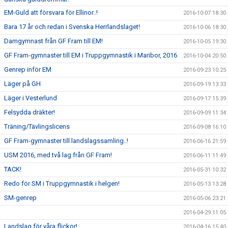
EM-Guld att försvara för Ellinor..!
2016-10-07 18:30
Bara 17 år och redan i Svenska Herrlandslaget!
2016-10-06 18:30
Damgymnast från GF Fram till EM!
2016-10-05 19:30
GF Fram-gymnaster till EM i Truppgymnastik i Maribor, 2016
2016-10-04 20:50
Genrep inför EM
2016-09-23 10:25
Läger på GH
2016-09-19 13:33
Läger i Vesterlund
2016-09-17 15:39
Felsydda dräkter!
2016-09-09 11:34
Träning/Tävlingslicens
2016-09-08 16:10
GF Fram-gymnaster till landslagssamling..!
2016-06-16 21:59
USM 2016, med två lag från GF Fram!
2016-06-11 11:49
TACK!
2016-05-31 10:32
Redo för SM i Truppgymnastik i helgen!
2016-05-13 13:28
SM-genrep
2016-05-06 23:21
2016-04-29 11:05
Landslag för våra flickor!
2016-04-16 15:40