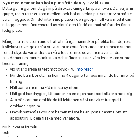
Nya medlemmar kan boka plats från den 2/1-22 kl 12:00.
Detta gör ni genom att gå in på direktboknings-knappen ovan. Där väljer ni
grupp, registrerar er som medlem och bokar sedan platsen OBS! ni måste
vara inloggade. Om det inte finns platser i den grupp ni vill vara med i! kan
ni lägga er som "intresserad av plats" och får då ett mail så fort det finns
ledig plats.
Många har rest utomlands, träffat många människor på olika firande, rest
kollektivt i Sverige därför vill vi att ni är extra försiktiga när terminen startar
för att skydda var andra och våra ledare, mot covid men även andra
sjukdomar t.ex. vinterkräksjuka och influensa. Utan våra ledare kan vi inte
bedriva träning.
vid utlandsresa ta test mot covid-19.
Info resor
Mindre barn bör stanna hemma 4 dagar efter resa innan de kommer på
träning.
Håll barnen hemma vid minsta symtom
Håll god handhygien, låt barnen ha en egen handspritsflaska med sig.
Alla bör komma omklädda till lektionen så vi undviker trängsel i
omklädningsrum.
Undvik vattenflaskor! om barnen måste ha en! prata hemma om att
absolut INTE dela flaska med var andra.
Nu blickar vi framåt!
och