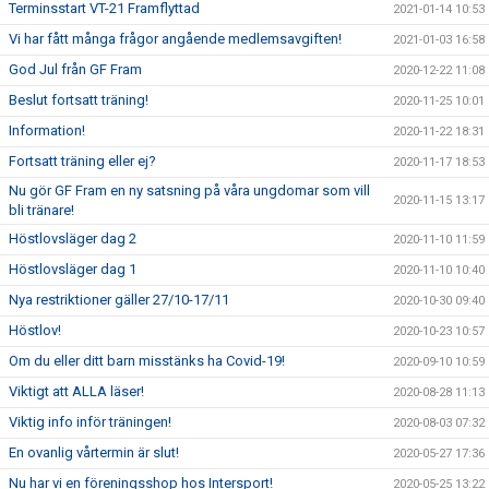
Terminsstart VT-21 Framflyttad
2021-01-14 10:53
Vi har fått många frågor angående medlemsavgiften!
2021-01-03 16:58
God Jul från GF Fram
2020-12-22 11:08
Beslut fortsatt träning!
2020-11-25 10:01
Information!
2020-11-22 18:31
Fortsatt träning eller ej?
2020-11-17 18:53
Nu gör GF Fram en ny satsning på våra ungdomar som vill
2020-11-15 13:17
bli tränare!
Höstlovsläger dag 2
2020-11-10 11:59
Höstlovsläger dag 1
2020-11-10 10:40
Nya restriktioner gäller 27/10-17/11
2020-10-30 09:40
Höstlov!
2020-10-23 10:57
Om du eller ditt barn misstänks ha Covid-19!
2020-09-10 10:59
Viktigt att ALLA läser!
2020-08-28 11:13
Viktig info inför träningen!
2020-08-03 07:32
En ovanlig vårtermin är slut!
2020-05-27 17:36
Nu har vi en föreningsshop hos Intersport!
2020-05-25 13:22