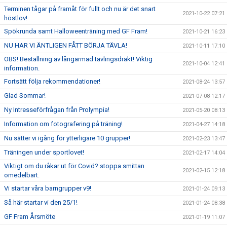
Terminen tågar på framåt för fullt och nu är det snart
2021-10-22 07:21
höstlov!
Spökrunda samt Halloweenträning med GF Fram!
2021-10-21 16:23
NU HAR VI ÄNTLIGEN FÅTT BÖRJA TÄVLA!
2021-10-11 17:10
OBS! Beställning av långärmad tävlingsdräkt! Viktig
2021-10-04 12:41
information.
Fortsätt följa rekommendationer!
2021-08-24 13:57
Glad Sommar!
2021-07-08 12:17
Ny Intresseförfrågan från Prolympia!
2021-05-20 08:13
Information om fotografering på träning!
2021-04-27 14:18
Nu sätter vi igång för ytterligare 10 grupper!
2021-02-23 13:47
Träningen under sportlovet!
2021-02-17 14:04
Viktigt om du råkar ut för Covid? stoppa smittan
2021-02-15 12:18
omedelbart.
Vi startar våra barngrupper v9!
2021-01-24 09:13
Så här startar vi den 25/1!
2021-01-24 08:38
GF Fram Årsmöte
2021-01-19 11:07