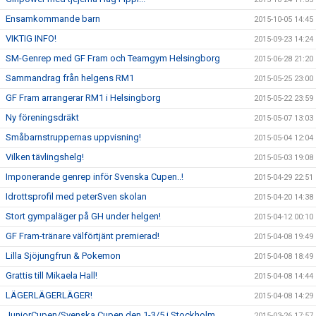
Ensamkommande barn
2015-10-05 14:45
VIKTIG INFO!
2015-09-23 14:24
SM-Genrep med GF Fram och Teamgym Helsingborg
2015-06-28 21:20
Sammandrag från helgens RM1
2015-05-25 23:00
GF Fram arrangerar RM1 i Helsingborg
2015-05-22 23:59
Ny föreningsdräkt
2015-05-07 13:03
Småbarnstruppernas uppvisning!
2015-05-04 12:04
Vilken tävlingshelg!
2015-05-03 19:08
Imponerande genrep inför Svenska Cupen..!
2015-04-29 22:51
Idrottsprofil med peterSven skolan
2015-04-20 14:38
Stort gympaläger på GH under helgen!
2015-04-12 00:10
GF Fram-tränare välförtjänt premierad!
2015-04-08 19:49
Lilla Sjöjungfrun & Pokemon
2015-04-08 18:49
Grattis till Mikaela Hall!
2015-04-08 14:44
LÄGERLÄGERLÄGER!
2015-04-08 14:29
JuniorCupen/Svenska Cupen den 1-3/5 i Stockholm.
2015-03-26 17:57