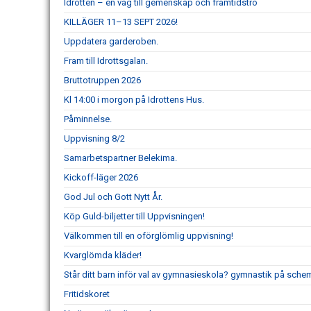
Idrotten – en väg till gemenskap och framtidstro
KILLÄGER 11–13 SEPT 2026!
Uppdatera garderoben.
Fram till Idrottsgalan.
Bruttotruppen 2026
Kl 14:00 i morgon på Idrottens Hus.
Påminnelse.
Uppvisning 8/2
Samarbetspartner Belekima.
Kickoff-läger 2026
God Jul och Gott Nytt År.
Köp Guld-biljetter till Uppvisningen!
Välkommen till en oförglömlig uppvisning!
Kvarglömda kläder!
Står ditt barn inför val av gymnasieskola? gymnastik på schem
Fritidskoret