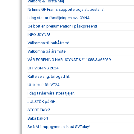
Valborg & Första Maj
Ni finns GF Frams supportertröja att beställa!
I dag startar försäljningen av JOYNA!
Ge bort en prenumeration i påskpresent!
INFO JOYNA!
Välkomna till bakÅfram!
Välkomna på årsmöte
VÅR FÖRENING HAR JOYNAT!&#11088;&#65039;
UPPVISNING 2024
Rättelse ang. bifogad fil.
Utskick inför VT24
I dag tävlar våra stora tjejer!
JULSTÖK på GH!
STORT TACK!
Baka kakor!
Se NM i truppgymnastik på SVTplay!