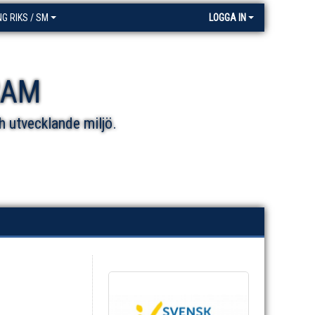
NG RIKS / SM
LOGGA IN
RAM
h utvecklande miljö.