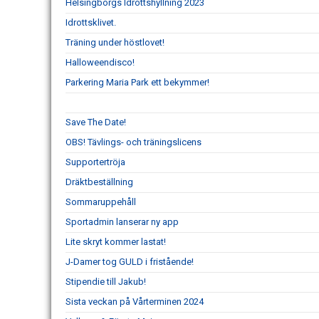
Helsingborgs Idrottshyllning 2023
Idrottsklivet.
Träning under höstlovet!
Halloweendisco!
Parkering Maria Park ett bekymmer!
Save The Date!
OBS! Tävlings- och träningslicens
Supportertröja
Dräktbeställning
Sommaruppehåll
Sportadmin lanserar ny app
Lite skryt kommer lastat!
J-Damer tog GULD i fristående!
Stipendie till Jakub!
Sista veckan på Vårterminen 2024