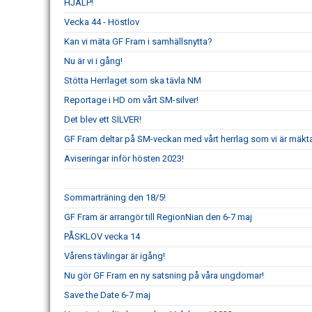
HJÄLP!
Vecka 44 - Höstlov
Kan vi mäta GF Fram i samhällsnytta?
Nu är vi i gång!
Stötta Herrlaget som ska tävla NM
Reportage i HD om vårt SM-silver!
Det blev ett SILVER!
GF Fram deltar på SM-veckan med vårt herrlag som vi är mäkta 
Aviseringar inför hösten 2023!
Sommarträning den 18/5!
GF Fram är arrangör till RegionNian den 6-7 maj
PÅSKLOV vecka 14
Vårens tävlingar är igång!
Nu gör GF Fram en ny satsning på våra ungdomar!
Save the Date 6-7 maj