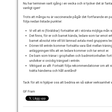
Nu har terminen varit igång i en vecka och vi tycker det är fant
vanligt igen!
Trots att många nu är vaccinerade pågår det fortfarande en pan
följa nedan listade punkter:
Vi vill att ni (föräldrar) fortsätter att i största möjliga m
Det finns, för er och barnet kända, ledare som tar emot ert 
barnet absolut inte vill bli lämnad avtala med gruppens le
Dörren till entrén kommer fortsätta vara låst mellan träni
anläggningen tills att en ledare kommer och tar emot er.
De barn som tränar i grophallen och badmintonhallen fortsät
undviker vi onödig trängsel i entrén.
Viktigast av allt: Fortsätt följa rekommendationer om at
tvätta händerna och håll avstånd!
Tack för att ni hjälper oss att bedriva en så säker verksamhet
GF Fram