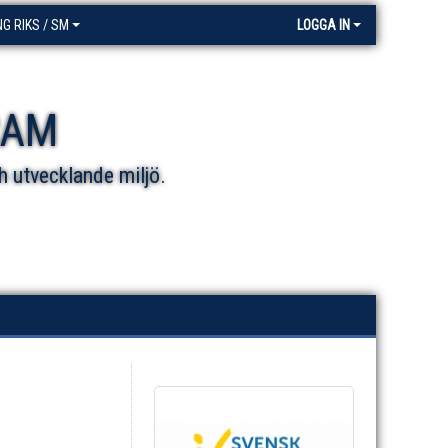
NG RIKS / SM
LOGGA IN
RAM
h utvecklande miljö.