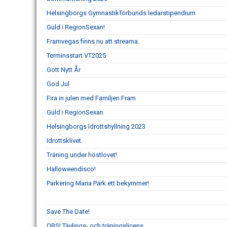
Helsingborgs Gymnastikförbunds ledarstipendium
Guld i RegionSexan!
Framvegas finns nu att streama.
Terminsstart VT2025
Gott Nytt År
God Jul
Fira in julen med Familjen Fram
Guld i RegionSexan
Helsingborgs Idrottshyllning 2023
Idrottsklivet.
Träning under höstlovet!
Halloweendisco!
Parkering Maria Park ett bekymmer!
Save The Date!
OBS! Tävlings- och träningslicens