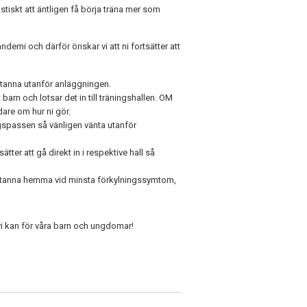
astiskt att äntligen få börja träna mer som
demi och därför önskar vi att ni fortsätter att
ån stanna utanför anläggningen.
barn och lotsar det in till träningshallen. OM
dare om hur ni gör.
ngspassen så vänligen vänta utanför
ter att gå direkt in i respektive hall så
t stanna hemma vid minsta förkylningssymtom,
 vi kan för våra barn och ungdomar!