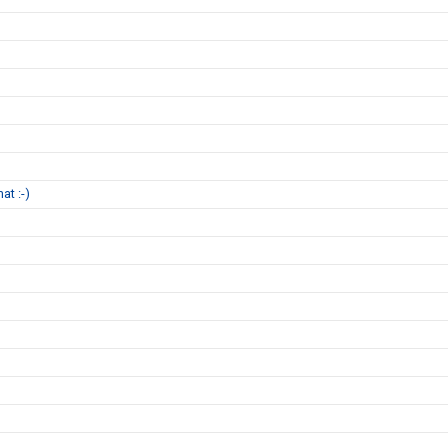
at :-)