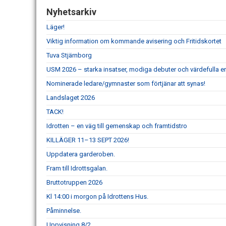
Nyhetsarkiv
Läger!
Viktig information om kommande avisering och Fritidskortet
Tuva Stjärnborg
USM 2026 – starka insatser, modiga debuter och värdefulla er
Nominerade ledare/gymnaster som förtjänar att synas!
Landslaget 2026
TACK!
Idrotten – en väg till gemenskap och framtidstro
KILLÄGER 11–13 SEPT 2026!
Uppdatera garderoben.
Fram till Idrottsgalan.
Bruttotruppen 2026
Kl 14:00 i morgon på Idrottens Hus.
Påminnelse.
Uppvisning 8/2