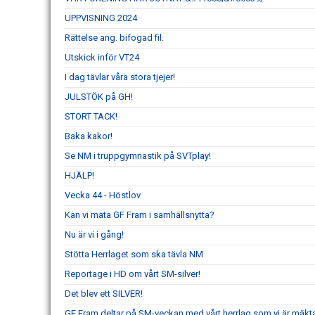
UPPVISNING 2024
Rättelse ang. bifogad fil.
Utskick inför VT24
I dag tävlar våra stora tjejer!
JULSTÖK på GH!
STORT TACK!
Baka kakor!
Se NM i truppgymnastik på SVTplay!
HJÄLP!
Vecka 44 - Höstlov
Kan vi mäta GF Fram i samhällsnytta?
Nu är vi i gång!
Stötta Herrlaget som ska tävla NM
Reportage i HD om vårt SM-silver!
Det blev ett SILVER!
GF Fram deltar på SM-veckan med vårt herrlag som vi är mäkta 