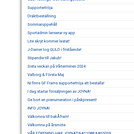
Supportertröja
Dräktbeställning
Sommaruppehåll
Sportadmin lanserar ny app
Lite skryt kommer lastat!
J-Damer tog GULD i fristående!
Stipendie till Jakub!
Sista veckan på Vårterminen 2024
Valborg & Första Maj
Ni finns GF Frams supportertröja att beställa!
I dag startar försäljningen av JOYNA!
Ge bort en prenumeration i påskpresent!
INFO JOYNA!
Välkomna till bakÅfram!
Välkomna på årsmöte
VÅR FÖRENING HAR JOYNAT!&#11088;&#65039;