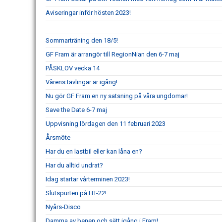
Aviseringar inför hösten 2023!
Sommarträning den 18/5!
GF Fram är arrangör till RegionNian den 6-7 maj
PÅSKLOV vecka 14
Vårens tävlingar är igång!
Nu gör GF Fram en ny satsning på våra ungdomar!
Save the Date 6-7 maj
Uppvisning lördagen den 11 februari 2023
Årsmöte
Har du en lastbil eller kan låna en?
Har du alltid undrat?
Idag startar vårterminen 2023!
Slutspurten på HT-22!
Nyårs-Disco
Damma av benen och sätt igång i Fram!