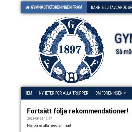
GYMNASTIKFÖRENINGEN FRAM
BARN & EJ TÄVLANDE G
GY
Så mån
HEM
NYHETER FÖR ALLA TRUPPER
OM FÖRENINGEN
Fortsätt följa rekommendationer!
2021-08-24 13:57
Hej på er alla medlemmar!