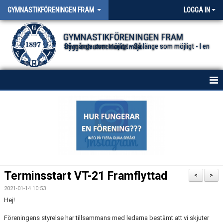
GYMNASTIKFÖRENINGEN FRAM
LOGGA IN
GYMNASTIKFÖRENINGEN FRAM
Så många som möjligt - Så länge som möjligt - I en trygg och utvecklande miljö.
HEM
NYHETER FÖR ALLA TRUPPER
OM FÖRENINGEN
DOKUMENT
Terminsstart VT-21 Framflyttad
<
>
2021-01-14 10:53
Hej!
Föreningens styrelse har tillsammans med ledarna bestämt att vi skjuter