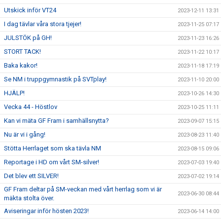
Utskick inför VT24
2023-12-11 13:31
I dag tävlar våra stora tjejer!
2023-11-25 07:17
JULSTÖK på GH!
2023-11-23 16:26
STORT TACK!
2023-11-22 10:17
Baka kakor!
2023-11-18 17:19
Se NM i truppgymnastik på SVTplay!
2023-11-10 20:00
HJÄLP!
2023-10-26 14:30
Vecka 44 - Höstlov
2023-10-25 11:11
Kan vi mäta GF Fram i samhällsnytta?
2023-09-07 15:15
Nu är vi i gång!
2023-08-23 11:40
Stötta Herrlaget som ska tävla NM
2023-08-15 09:06
Reportage i HD om vårt SM-silver!
2023-07-03 19:40
Det blev ett SILVER!
2023-07-02 19:14
GF Fram deltar på SM-veckan med vårt herrlag som vi är
2023-06-30 08:44
mäkta stolta över.
Aviseringar inför hösten 2023!
2023-06-14 14:00