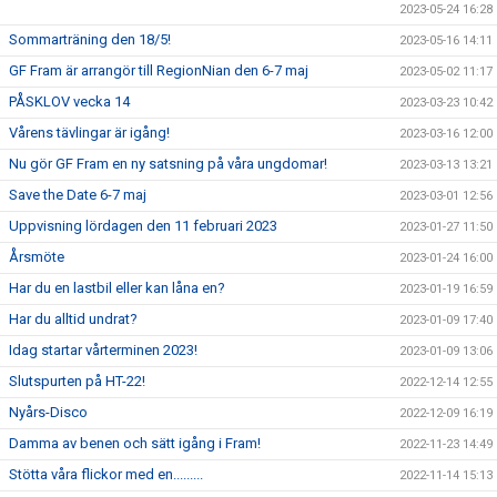
2023-05-24 16:28
Sommarträning den 18/5!
2023-05-16 14:11
GF Fram är arrangör till RegionNian den 6-7 maj
2023-05-02 11:17
PÅSKLOV vecka 14
2023-03-23 10:42
Vårens tävlingar är igång!
2023-03-16 12:00
Nu gör GF Fram en ny satsning på våra ungdomar!
2023-03-13 13:21
Save the Date 6-7 maj
2023-03-01 12:56
Uppvisning lördagen den 11 februari 2023
2023-01-27 11:50
Årsmöte
2023-01-24 16:00
Har du en lastbil eller kan låna en?
2023-01-19 16:59
Har du alltid undrat?
2023-01-09 17:40
Idag startar vårterminen 2023!
2023-01-09 13:06
Slutspurten på HT-22!
2022-12-14 12:55
Nyårs-Disco
2022-12-09 16:19
Damma av benen och sätt igång i Fram!
2022-11-23 14:49
Stötta våra flickor med en.........
2022-11-14 15:13