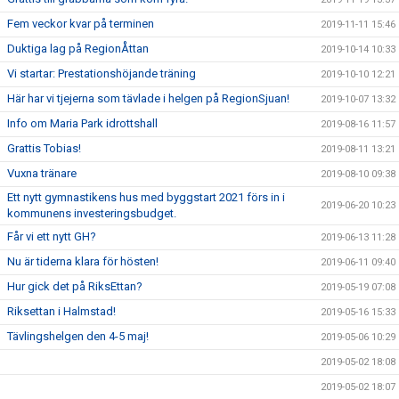
Fem veckor kvar på terminen
2019-11-11 15:46
Duktiga lag på RegionÅttan
2019-10-14 10:33
Vi startar: Prestationshöjande träning
2019-10-10 12:21
Här har vi tjejerna som tävlade i helgen på RegionSjuan!
2019-10-07 13:32
Info om Maria Park idrottshall
2019-08-16 11:57
Grattis Tobias!
2019-08-11 13:21
Vuxna tränare
2019-08-10 09:38
Ett nytt gymnastikens hus med byggstart 2021 förs in i
2019-06-20 10:23
kommunens investeringsbudget.
Får vi ett nytt GH?
2019-06-13 11:28
Nu är tiderna klara för hösten!
2019-06-11 09:40
Hur gick det på RiksEttan?
2019-05-19 07:08
Riksettan i Halmstad!
2019-05-16 15:33
Tävlingshelgen den 4-5 maj!
2019-05-06 10:29
2019-05-02 18:08
2019-05-02 18:07