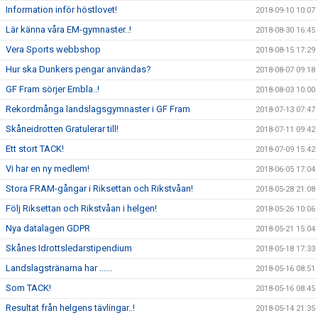
Information inför höstlovet!
2018-09-10 10:07
Lär känna våra EM-gymnaster..!
2018-08-30 16:45
Vera Sports webbshop
2018-08-15 17:29
Hur ska Dunkers pengar användas?
2018-08-07 09:18
GF Fram sörjer Embla..!
2018-08-03 10:00
Rekordmånga landslagsgymnaster i GF Fram
2018-07-13 07:47
Skåneidrotten Gratulerar till!
2018-07-11 09:42
Ett stort TACK!
2018-07-09 15:42
Vi har en ny medlem!
2018-06-05 17:04
Stora FRAM-gångar i Riksettan och Rikstvåan!
2018-05-28 21:08
Följ Riksettan och Rikstvåan i helgen!
2018-05-26 10:06
Nya datalagen GDPR
2018-05-21 15:04
Skånes Idrottsledarstipendium
2018-05-18 17:33
Landslagstränarna har ......
2018-05-16 08:51
Som TACK!
2018-05-16 08:45
Resultat från helgens tävlingar..!
2018-05-14 21:35