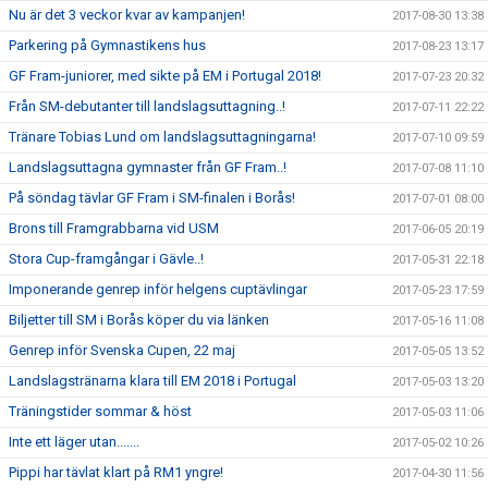
Nu är det 3 veckor kvar av kampanjen!
2017-08-30 13:38
Parkering på Gymnastikens hus
2017-08-23 13:17
GF Fram-juniorer, med sikte på EM i Portugal 2018!
2017-07-23 20:32
Från SM-debutanter till landslagsuttagning..!
2017-07-11 22:22
Tränare Tobias Lund om landslagsuttagningarna!
2017-07-10 09:59
Landslagsuttagna gymnaster från GF Fram..!
2017-07-08 11:10
På söndag tävlar GF Fram i SM-finalen i Borås!
2017-07-01 08:00
Brons till Framgrabbarna vid USM
2017-06-05 20:19
Stora Cup-framgångar i Gävle..!
2017-05-31 22:18
Imponerande genrep inför helgens cuptävlingar
2017-05-23 17:59
Biljetter till SM i Borås köper du via länken
2017-05-16 11:08
Genrep inför Svenska Cupen, 22 maj
2017-05-05 13:52
Landslagstränarna klara till EM 2018 i Portugal
2017-05-03 13:20
Träningstider sommar & höst
2017-05-03 11:06
Inte ett läger utan.......
2017-05-02 10:26
Pippi har tävlat klart på RM1 yngre!
2017-04-30 11:56