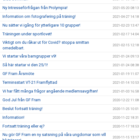
Ny Intresseförfrågan från Prolympia!
2021-05-20 08:13
Information om fotografering på träning!
2021-04-27 14:18
Nu sätter vi igång för ytterligare 10 grupper!
2021-02-23 13:47
Träningen under sportlovet!
2021-02-17 14:04
Viktigt om du råkar ut för Covid? stoppa smittan
2021-02-15 12:18
omedelbart.
Vi startar våra barngrupper v9!
2021-01-24 09:13
Så här startar vi den 25/1!
2021-01-24 08:38
GF Fram Årsmöte
2021-01-19 11:07
Terminsstart VT-21 Framflyttad
2021-01-14 10:53
Vi har fått många frågor angående medlemsavgiften!
2021-01-03 16:58
God Jul från GF Fram
2020-12-22 11:08
Beslut fortsatt träning!
2020-11-25 10:01
Information!
2020-11-22 18:31
Fortsatt träning eller ej?
2020-11-17 18:53
Nu gör GF Fram en ny satsning på våra ungdomar som vill
2020-11-15 13:17