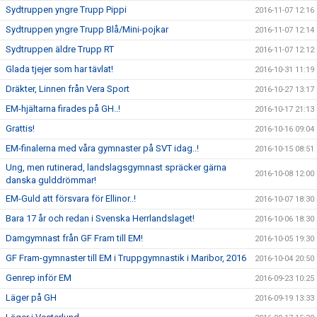
Sydtruppen yngre Trupp Pippi
2016-11-07 12:16
Sydtruppen yngre Trupp Blå/Mini-pojkar
2016-11-07 12:14
Sydtruppen äldre Trupp RT
2016-11-07 12:12
Glada tjejer som har tävlat!
2016-10-31 11:19
Dräkter, Linnen från Vera Sport
2016-10-27 13:17
EM-hjältarna firades på GH..!
2016-10-17 21:13
Grattis!
2016-10-16 09:04
EM-finalerna med våra gymnaster på SVT idag..!
2016-10-15 08:51
Ung, men rutinerad, landslagsgymnast spräcker gärna
2016-10-08 12:00
danska gulddrömmar!
EM-Guld att försvara för Ellinor..!
2016-10-07 18:30
Bara 17 år och redan i Svenska Herrlandslaget!
2016-10-06 18:30
Damgymnast från GF Fram till EM!
2016-10-05 19:30
GF Fram-gymnaster till EM i Truppgymnastik i Maribor, 2016
2016-10-04 20:50
Genrep inför EM
2016-09-23 10:25
Läger på GH
2016-09-19 13:33