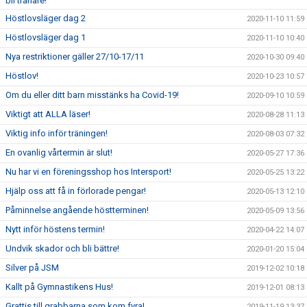
bli tränare!
Höstlovsläger dag 2
2020-11-10 11:59
Höstlovsläger dag 1
2020-11-10 10:40
Nya restriktioner gäller 27/10-17/11
2020-10-30 09:40
Höstlov!
2020-10-23 10:57
Om du eller ditt barn misstänks ha Covid-19!
2020-09-10 10:59
Viktigt att ALLA läser!
2020-08-28 11:13
Viktig info inför träningen!
2020-08-03 07:32
En ovanlig vårtermin är slut!
2020-05-27 17:36
Nu har vi en föreningsshop hos Intersport!
2020-05-25 13:22
Hjälp oss att få in förlorade pengar!
2020-05-13 12:10
Påminnelse angående höstterminen!
2020-05-09 13:56
Nytt inför höstens termin!
2020-04-22 14:07
Undvik skador och bli bättre!
2020-01-20 15:04
Silver på JSM
2019-12-02 10:18
Kallt på Gymnastikens Hus!
2019-12-01 08:13
Grattis till grabbarna som kom fyra!
2019-11-19 13:37