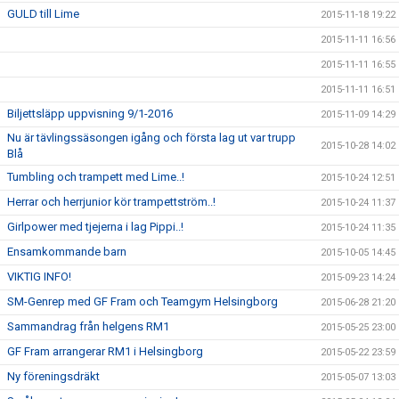
GULD till Lime
2015-11-18 19:22
2015-11-11 16:56
2015-11-11 16:55
2015-11-11 16:51
Biljettsläpp uppvisning 9/1-2016
2015-11-09 14:29
Nu är tävlingssäsongen igång och första lag ut var trupp
2015-10-28 14:02
Blå
Tumbling och trampett med Lime..!
2015-10-24 12:51
Herrar och herrjunior kör trampettström..!
2015-10-24 11:37
Girlpower med tjejerna i lag Pippi..!
2015-10-24 11:35
Ensamkommande barn
2015-10-05 14:45
VIKTIG INFO!
2015-09-23 14:24
SM-Genrep med GF Fram och Teamgym Helsingborg
2015-06-28 21:20
Sammandrag från helgens RM1
2015-05-25 23:00
GF Fram arrangerar RM1 i Helsingborg
2015-05-22 23:59
Ny föreningsdräkt
2015-05-07 13:03