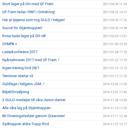
Stort läger på GH med GF Fram
2017-04-30 11:54
GF Fram tävlar i RM1 i Göteborg!
2017-04-22 10:57
Här är tjejerna som tog GULD i helgen!
2017-03-30 17:26
Succé för Stjärntruppen!
2017-03-20 19:38
Rosa hade läger på GH v8!
2017-02-23 12:51
GYMPA +
2017-01-30 10:39
Ledarkonferens 2017
2017-01-28 17:32
Nyårsshowen 2017 med GF Fram..!
2017-01-22 17:29
Ingen träning lörd 28/1
2017-01-16 12:10
Terminen startar v3
2017-01-12 11:32
Guldläge i helgens JSM..!
2016-12-02 17:05
Biljettförsäljning
2016-12-01 17:40
2 GULD-medaljer till våra Junior-damer
2016-11-28 13:56
Alla våra lag på Stjärntruppen
2016-11-14 11:05
Bli föreningsfadder genom Gräsroten!
2016-11-11 12:28
Sydtruppen äldre Trupp Röd
2016-11-07 12:17