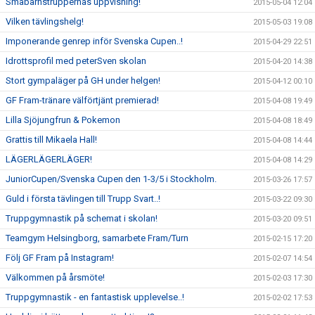
Småbarnstruppernas uppvisning!
2015-05-04 12:04
Vilken tävlingshelg!
2015-05-03 19:08
Imponerande genrep inför Svenska Cupen..!
2015-04-29 22:51
Idrottsprofil med peterSven skolan
2015-04-20 14:38
Stort gympaläger på GH under helgen!
2015-04-12 00:10
GF Fram-tränare välförtjänt premierad!
2015-04-08 19:49
Lilla Sjöjungfrun & Pokemon
2015-04-08 18:49
Grattis till Mikaela Hall!
2015-04-08 14:44
LÄGERLÄGERLÄGER!
2015-04-08 14:29
JuniorCupen/Svenska Cupen den 1-3/5 i Stockholm.
2015-03-26 17:57
Guld i första tävlingen till Trupp Svart..!
2015-03-22 09:30
Truppgymnastik på schemat i skolan!
2015-03-20 09:51
Teamgym Helsingborg, samarbete Fram/Turn
2015-02-15 17:20
Följ GF Fram på Instagram!
2015-02-07 14:54
Välkommen på årsmöte!
2015-02-03 17:30
Truppgymnastik - en fantastisk upplevelse..!
2015-02-02 17:53