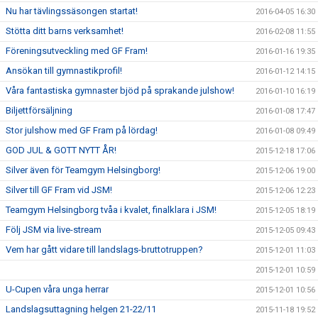
Nu har tävlingssäsongen startat!
2016-04-05 16:30
Stötta ditt barns verksamhet!
2016-02-08 11:55
Föreningsutveckling med GF Fram!
2016-01-16 19:35
Ansökan till gymnastikprofil!
2016-01-12 14:15
Våra fantastiska gymnaster bjöd på sprakande julshow!
2016-01-10 16:19
Biljettförsäljning
2016-01-08 17:47
Stor julshow med GF Fram på lördag!
2016-01-08 09:49
GOD JUL & GOTT NYTT ÅR!
2015-12-18 17:06
Silver även för Teamgym Helsingborg!
2015-12-06 19:00
Silver till GF Fram vid JSM!
2015-12-06 12:23
Teamgym Helsingborg tvåa i kvalet, finalklara i JSM!
2015-12-05 18:19
Följ JSM via live-stream
2015-12-05 09:43
Vem har gått vidare till landslags-bruttotruppen?
2015-12-01 11:03
2015-12-01 10:59
U-Cupen våra unga herrar
2015-12-01 10:56
Landslagsuttagning helgen 21-22/11
2015-11-18 19:52