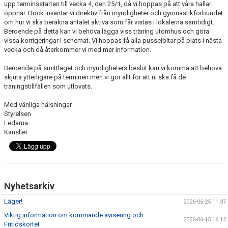
upp terminsstarten till vecka 4, den 25/1, då vi hoppas på att våra hallar
öppnar. Dock inväntar vi direktiv från myndigheter och gymnastikförbundet
om hur vi ska beräkna antalet aktiva som får vistas i lokalerna samtidigt.
Beroende på detta kan vi behöva lägga viss träning utomhus och göra
vissa korrigeringar i schemat. Vi hoppas få alla pusselbitar på plats i nästa
vecka och då återkommer vi med mer information.
Beroende på smittläget och myndigheters beslut kan vi komma att behöva
skjuta ytterligare på terminen men vi gör allt för att ni ska få de
träningstillfällen som utlovats.
Med vänliga hälsningar
Styrelsen
Ledarna
Kansliet
Nyhetsarkiv
Läger!
2026-06-25 11:37
Viktig information om kommande avisering och
2026-06-15 16:12
Fritidskortet