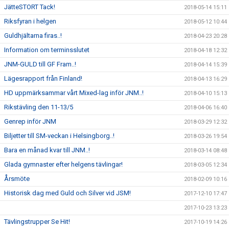
JätteSTORT Tack!
2018-05-14 15:11
Riksfyran i helgen
2018-05-12 10:44
Guldhjältarna firas..!
2018-04-23 20:28
Information om terminsslutet
2018-04-18 12:32
JNM-GULD till GF Fram..!
2018-04-14 15:39
Lägesrapport från Finland!
2018-04-13 16:29
HD uppmärksammar vårt Mixed-lag inför JNM..!
2018-04-10 15:13
Rikstävling den 11-13/5
2018-04-06 16:40
Genrep inför JNM
2018-03-29 12:32
Biljetter till SM-veckan i Helsingborg..!
2018-03-26 19:54
Bara en månad kvar till JNM..!
2018-03-14 08:48
Glada gymnaster efter helgens tävlingar!
2018-03-05 12:34
Årsmöte
2018-02-09 10:16
Historisk dag med Guld och Silver vid JSM!
2017-12-10 17:47
2017-10-23 13:23
Tävlingstrupper Se Hit!
2017-10-19 14:26