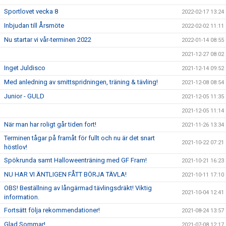
Sportlovet vecka 8
2022-02-17 13:24
Inbjudan till Årsmöte
2022-02-02 11:11
Nu startar vi vår-terminen 2022
2022-01-14 08:55
2021-12-27 08:02
Inget Juldisco
2021-12-14 09:52
Med anledning av smittspridningen, träning & tävling!
2021-12-08 08:54
Junior - GULD
2021-12-05 11:35
2021-12-05 11:14
När man har roligt går tiden fort!
2021-11-26 13:34
Terminen tågar på framåt för fullt och nu är det snart
2021-10-22 07:21
höstlov!
Spökrunda samt Halloweenträning med GF Fram!
2021-10-21 16:23
NU HAR VI ÄNTLIGEN FÅTT BÖRJA TÄVLA!
2021-10-11 17:10
OBS! Beställning av långärmad tävlingsdräkt! Viktig
2021-10-04 12:41
information.
Fortsätt följa rekommendationer!
2021-08-24 13:57
Glad Sommar!
2021-07-08 12:17