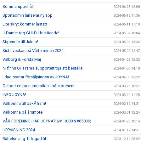
Sommaruppehåll
2024-06-28 12:00
Sportadmin lanserar ny app
2024-06-12 11:36
Lite skryt kommer lastat!
2024-06-11 17:19
J-Damer tog GULD i fristående!
2024-05-07 10:04
Stipendie till Jakub!
2024-05-06 13:34
Sista veckan på Vårterminen 2024
2024-05-02 12:47
Valborg & Första Maj
2024-04-25 12:32
Ni finns GF Frams supportertröja att beställa!
2024-04-08 14:10
I dag startar försäljningen av JOYNA!
2024-04-03 13:22
Ge bort en prenumeration i påskpresent!
2024-03-26 10:57
INFO JOYNA!
2024-03-20 11:25
Välkomna till bakÅfram!
2024-02-12 14:31
Välkomna på årsmöte
2024-02-01 12:24
VÅR FÖRENING HAR JOYNAT!&#11088;&#65039;
2024-01-26 10:14
UPPVISNING 2024
2024-01-12 14:31
Rättelse ang. bifogad fil.
2023-12-12 08:52