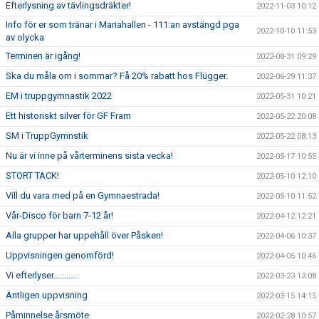
Efterlysning av tävlingsdräkter!
2022-11-03 10:12
Info för er som tränar i Mariahallen - 111:an avstängd pga
2022-10-10 11:53
av olycka
Terminen är igång!
2022-08-31 09:29
Ska du måla om i sommar? Få 20% rabatt hos Flügger.
2022-06-29 11:37
EM i truppgymnastik 2022
2022-05-31 10:21
Ett historiskt silver för GF Fram
2022-05-22 20:08
SM i TruppGymnstik
2022-05-22 08:13
Nu är vi inne på vårterminens sista vecka!
2022-05-17 10:55
STORT TACK!
2022-05-10 12:10
Vill du vara med på en Gymnaestrada!
2022-05-10 11:52
Vår-Disco för barn 7-12 år!
2022-04-12 12:21
Alla grupper har uppehåll över Påsken!
2022-04-06 10:37
Uppvisningen genomförd!
2022-04-05 10:46
Vi efterlyser............
2022-03-23 13:08
Äntligen uppvisning
2022-03-15 14:15
Påminnelse årsmöte
2022-02-28 10:57