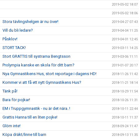
2019-05-02 18:07
2019-05-02 18:06
Stora tävlingshelgen är nu över!
2019-04-27 07:43
Vill du bli ledare?
2019-04-04 11:25
Påsklov!
2019-04-01 12:45
STORT TACK!
2019-03-11 14:25
Stort GRATTIS till systrarna Bengtsson
2019-03-06 11:11
Prolympia kanske en skola för ditt barn?
2019-01-07 20:17
Nya Gymnastikens Hus, stort reportage i dagens HD!
2018-11-26 11:42
Kommer vi att få ett nytt Gymnastikens Hus?
2018-11-21 18:14
Tänk på!
2018-10-29 11:54
Bara för pojkar!
2018-10-26 11:31
EM i Truppgymnastik - nu är det nära..!
2018-10-11 22:44
Grattis Hanna till en liten pojke!
2018-10-11 11:37
Glöm inte!
2018-09-24 11:47
Köpa dräkt/linne till barn
2018-09-13 11:35