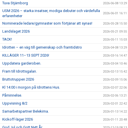
Tuva Stjärnborg
2026-06-08 13:29
USM 2026 – starka insatser, modiga debuter och värdefulla
2026-06-01 16:11
erfarenheter
Nominerade ledare/gymnaster som förtjänar att synas!
2026-05-28 15:50
Landslaget 2026
2026-05-21 09:55
TACK!
2026-05-11 15:03
Idrotten – en väg till gemenskap och framtidstro
2026-04-08 13:29
KILLÄGER 11–13 SEPT 2026!
2026-03-16 14:47
Uppdatera garderoben.
2026-03-04 10:46
Fram till Idrottsgalan.
2026-02-13 15:42
Bruttotruppen 2026
2026-02-09 15:06
Kl 14:00 i morgon på Idrottens Hus.
2026-02-07 22:06
Påminnelse.
2026-02-06 13:21
Uppvisning 8/2
2026-02-01 22:42
Samarbetspartner Belekima.
2026-01-13 14:22
Kickoff-läger 2026
2026-01-11 20:48
God Jul och Gott Nytt År.
2025-12-19 08:13