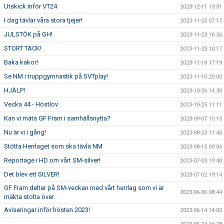
Utskick inför VT24
2023-12-11 13:31
I dag tävlar våra stora tjejer!
2023-11-25 07:17
JULSTÖK på GH!
2023-11-23 16:26
STORT TACK!
2023-11-22 10:17
Baka kakor!
2023-11-18 17:19
Se NM i truppgymnastik på SVTplay!
2023-11-10 20:00
HJÄLP!
2023-10-26 14:30
Vecka 44 - Höstlov
2023-10-25 11:11
Kan vi mäta GF Fram i samhällsnytta?
2023-09-07 15:15
Nu är vi i gång!
2023-08-23 11:40
Stötta Herrlaget som ska tävla NM
2023-08-15 09:06
Reportage i HD om vårt SM-silver!
2023-07-03 19:40
Det blev ett SILVER!
2023-07-02 19:14
GF Fram deltar på SM-veckan med vårt herrlag som vi är
2023-06-30 08:44
mäkta stolta över.
Aviseringar inför hösten 2023!
2023-06-14 14:00