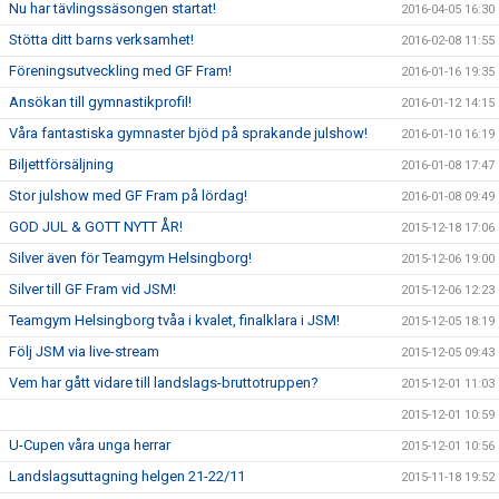
Nu har tävlingssäsongen startat!
2016-04-05 16:30
Stötta ditt barns verksamhet!
2016-02-08 11:55
Föreningsutveckling med GF Fram!
2016-01-16 19:35
Ansökan till gymnastikprofil!
2016-01-12 14:15
Våra fantastiska gymnaster bjöd på sprakande julshow!
2016-01-10 16:19
Biljettförsäljning
2016-01-08 17:47
Stor julshow med GF Fram på lördag!
2016-01-08 09:49
GOD JUL & GOTT NYTT ÅR!
2015-12-18 17:06
Silver även för Teamgym Helsingborg!
2015-12-06 19:00
Silver till GF Fram vid JSM!
2015-12-06 12:23
Teamgym Helsingborg tvåa i kvalet, finalklara i JSM!
2015-12-05 18:19
Följ JSM via live-stream
2015-12-05 09:43
Vem har gått vidare till landslags-bruttotruppen?
2015-12-01 11:03
2015-12-01 10:59
U-Cupen våra unga herrar
2015-12-01 10:56
Landslagsuttagning helgen 21-22/11
2015-11-18 19:52