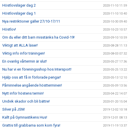
Höstlovsläger dag 2
2020-11-10 11:59
Höstlovsläger dag 1
2020-11-10 10:40
Nya restriktioner gäller 27/10-17/11
2020-10-30 09:40
Höstlov!
2020-10-23 10:57
Om du eller ditt barn misstänks ha Covid-19!
2020-09-10 10:59
Viktigt att ALLA läser!
2020-08-28 11:13
Viktig info inför träningen!
2020-08-03 07:32
En ovanlig vårtermin är slut!
2020-05-27 17:36
Nu har vi en föreningsshop hos Intersport!
2020-05-25 13:22
Hjälp oss att få in förlorade pengar!
2020-05-13 12:10
Påminnelse angående höstterminen!
2020-05-09 13:56
Nytt inför höstens termin!
2020-04-22 14:07
Undvik skador och bli bättre!
2020-01-20 15:04
Silver på JSM
2019-12-02 10:18
Kallt på Gymnastikens Hus!
2019-12-01 08:13
Grattis till grabbarna som kom fyra!
2019-11-19 13:37