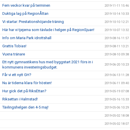
Fem veckor kvar på terminen
2019-11-11 15:46
Duktiga lag på RegionÅttan
2019-10-14 10:33
Vi startar: Prestationshöjande träning
2019-10-10 12:21
Här har vi tjejerna som tävlade i helgen på RegionSjuan!
2019-10-07 13:32
Info om Maria Park idrottshall
2019-08-16 11:57
Grattis Tobias!
2019-08-11 13:21
Vuxna tränare
2019-08-10 09:38
Ett nytt gymnastikens hus med byggstart 2021 förs in i
2019-06-20 10:23
kommunens investeringsbudget.
Får vi ett nytt GH?
2019-06-13 11:28
Nu är tiderna klara för hösten!
2019-06-11 09:40
Hur gick det på RiksEttan?
2019-05-19 07:08
Riksettan i Halmstad!
2019-05-16 15:33
Tävlingshelgen den 4-5 maj!
2019-05-06 10:29
2019-05-02 18:08
2019-05-02 18:07