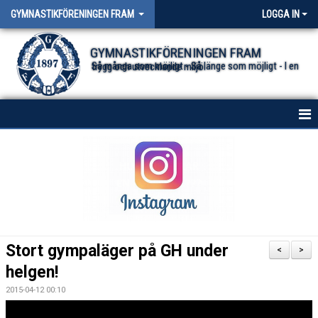
GYMNASTIKFÖRENINGEN FRAM
LOGGA IN
GYMNASTIKFÖRENINGEN FRAM
Så många som möjligt - Så länge som möjligt - I en trygg och utvecklande miljö.
HEM
NYHETER FÖR ALLA TRUPPER
OM FÖRENINGEN
DOKUMENT
Stort gympaläger på GH under
<
>
helgen!
2015-04-12 00:10