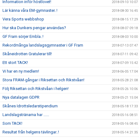
Information inför höstlovet!
2018-09-10 10:07
Lär känna våra EM-gymnaster..!
2018-08-30 16:45
Vera Sports webbshop
2018-08-15 17:29
Hur ska Dunkers pengar användas?
2018-08-07 09:18
GF Fram sörjer Embla..!
2018-08-03 10:00
Rekordmånga landslagsgymnaster i GF Fram
2018-07-13 07:47
Skåneidrotten Gratulerar till!
2018-07-11 09:42
Ett stort TACK!
2018-07-09 15:42
Vi har en ny medlem!
2018-06-05 17:04
Stora FRAM-gångar i Riksettan och Rikstvåan!
2018-05-28 21:08
Följ Riksettan och Rikstvåan i helgen!
2018-05-26 10:06
Nya datalagen GDPR
2018-05-21 15:04
Skånes Idrottsledarstipendium
2018-05-18 17:33
Landslagstränarna har ......
2018-05-16 08:51
Som TACK!
2018-05-16 08:45
Resultat från helgens tävlingar..!
2018-05-14 21:35