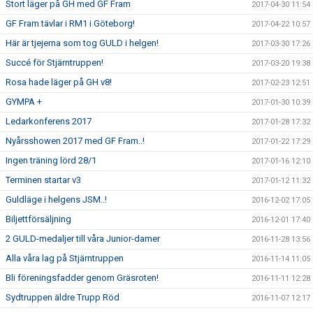
Stort läger på GH med GF Fram
2017-04-30 11:54
GF Fram tävlar i RM1 i Göteborg!
2017-04-22 10:57
Här är tjejerna som tog GULD i helgen!
2017-03-30 17:26
Succé för Stjärntruppen!
2017-03-20 19:38
Rosa hade läger på GH v8!
2017-02-23 12:51
GYMPA +
2017-01-30 10:39
Ledarkonferens 2017
2017-01-28 17:32
Nyårsshowen 2017 med GF Fram..!
2017-01-22 17:29
Ingen träning lörd 28/1
2017-01-16 12:10
Terminen startar v3
2017-01-12 11:32
Guldläge i helgens JSM..!
2016-12-02 17:05
Biljettförsäljning
2016-12-01 17:40
2 GULD-medaljer till våra Junior-damer
2016-11-28 13:56
Alla våra lag på Stjärntruppen
2016-11-14 11:05
Bli föreningsfadder genom Gräsroten!
2016-11-11 12:28
Sydtruppen äldre Trupp Röd
2016-11-07 12:17