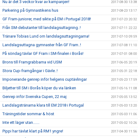
Nu är det 3 veckor kvar av kampanjen!
2017-08-30 13:38
Parkering på Gymnastikens hus
2017-08-23 13:17
GF Fram-juniorer, med sikte på EM i Portugal 2018!
2017-07-23 20:32
Från SM-debutanter till landslagsuttagning..!
2017-07-11 22:22
Tränare Tobias Lund om landslagsuttagningarna!
2017-07-10 09:59
Landslagsuttagna gymnaster från GF Fram..!
2017-07-08 11:10
På söndag tävlar GF Fram i SM-finalen i Borås!
2017-07-01 08:00
Brons till Framgrabbarna vid USM
2017-06-05 20:19
Stora Cup-framgångar i Gävle..!
2017-05-31 22:18
Imponerande genrep inför helgens cuptävlingar
2017-05-23 17:59
Biljetter till SM i Borås köper du via länken
2017-05-16 11:08
Genrep inför Svenska Cupen, 22 maj
2017-05-05 13:52
Landslagstränarna klara till EM 2018 i Portugal
2017-05-03 13:20
Träningstider sommar & höst
2017-05-03 11:06
Inte ett läger utan.......
2017-05-02 10:26
Pippi har tävlat klart på RM1 yngre!
2017-04-30 11:56