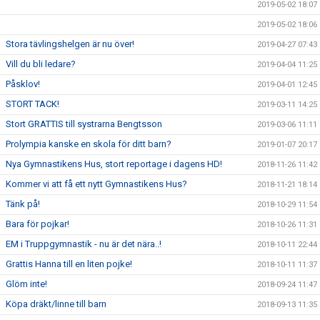
2019-05-02 18:07
2019-05-02 18:06
Stora tävlingshelgen är nu över!
2019-04-27 07:43
Vill du bli ledare?
2019-04-04 11:25
Påsklov!
2019-04-01 12:45
STORT TACK!
2019-03-11 14:25
Stort GRATTIS till systrarna Bengtsson
2019-03-06 11:11
Prolympia kanske en skola för ditt barn?
2019-01-07 20:17
Nya Gymnastikens Hus, stort reportage i dagens HD!
2018-11-26 11:42
Kommer vi att få ett nytt Gymnastikens Hus?
2018-11-21 18:14
Tänk på!
2018-10-29 11:54
Bara för pojkar!
2018-10-26 11:31
EM i Truppgymnastik - nu är det nära..!
2018-10-11 22:44
Grattis Hanna till en liten pojke!
2018-10-11 11:37
Glöm inte!
2018-09-24 11:47
Köpa dräkt/linne till barn
2018-09-13 11:35