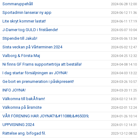
Sommaruppehåll
2024-06-28 12:00
Sportadmin lanserar ny app
2024-06-12 11:36
Lite skryt kommer lastat!
2024-06-11 17:19
J-Damer tog GULD i fristående!
2024-05-07 10:04
Stipendie till Jakub!
2024-05-06 13:34
Sista veckan på Vårterminen 2024
2024-05-02 12:47
Valborg & Första Maj
2024-04-25 12:32
Ni finns GF Frams supportertröja att beställa!
2024-04-08 14:10
I dag startar försäljningen av JOYNA!
2024-04-03 13:22
Ge bort en prenumeration i påskpresent!
2024-03-26 10:57
INFO JOYNA!
2024-03-20 11:25
Välkomna till bakÅfram!
2024-02-12 14:31
Välkomna på årsmöte
2024-02-01 12:24
VÅR FÖRENING HAR JOYNAT!&#11088;&#65039;
2024-01-26 10:14
UPPVISNING 2024
2024-01-12 14:31
Rättelse ang. bifogad fil.
2023-12-12 08:52