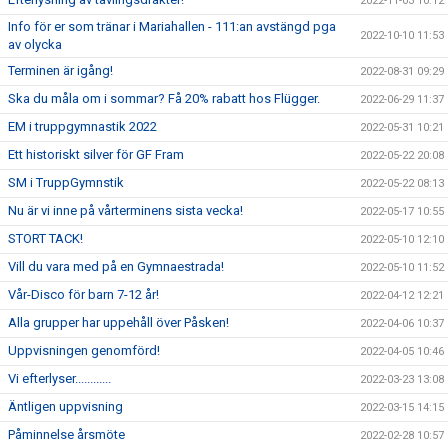
2022-11-03 10:12
Info för er som tränar i Mariahallen - 111:an avstängd pga
2022-10-10 11:53
av olycka
Terminen är igång!
2022-08-31 09:29
Ska du måla om i sommar? Få 20% rabatt hos Flügger.
2022-06-29 11:37
EM i truppgymnastik 2022
2022-05-31 10:21
Ett historiskt silver för GF Fram
2022-05-22 20:08
SM i TruppGymnstik
2022-05-22 08:13
Nu är vi inne på vårterminens sista vecka!
2022-05-17 10:55
STORT TACK!
2022-05-10 12:10
Vill du vara med på en Gymnaestrada!
2022-05-10 11:52
Vår-Disco för barn 7-12 år!
2022-04-12 12:21
Alla grupper har uppehåll över Påsken!
2022-04-06 10:37
Uppvisningen genomförd!
2022-04-05 10:46
Vi efterlyser............
2022-03-23 13:08
Äntligen uppvisning
2022-03-15 14:15
Påminnelse årsmöte
2022-02-28 10:57