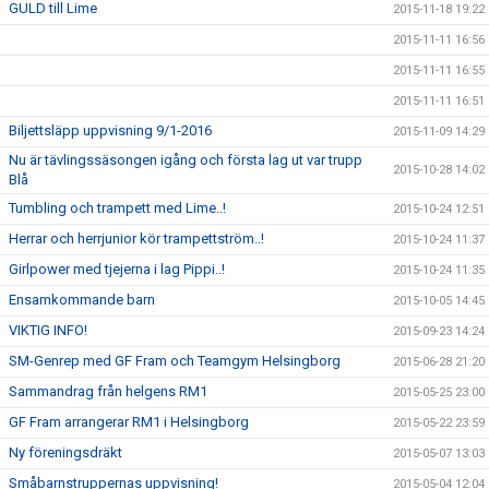
GULD till Lime
2015-11-18 19:22
2015-11-11 16:56
2015-11-11 16:55
2015-11-11 16:51
Biljettsläpp uppvisning 9/1-2016
2015-11-09 14:29
Nu är tävlingssäsongen igång och första lag ut var trupp
2015-10-28 14:02
Blå
Tumbling och trampett med Lime..!
2015-10-24 12:51
Herrar och herrjunior kör trampettström..!
2015-10-24 11:37
Girlpower med tjejerna i lag Pippi..!
2015-10-24 11:35
Ensamkommande barn
2015-10-05 14:45
VIKTIG INFO!
2015-09-23 14:24
SM-Genrep med GF Fram och Teamgym Helsingborg
2015-06-28 21:20
Sammandrag från helgens RM1
2015-05-25 23:00
GF Fram arrangerar RM1 i Helsingborg
2015-05-22 23:59
Ny föreningsdräkt
2015-05-07 13:03
Småbarnstruppernas uppvisning!
2015-05-04 12:04