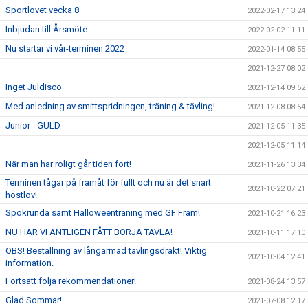
Sportlovet vecka 8
2022-02-17 13:24
Inbjudan till Årsmöte
2022-02-02 11:11
Nu startar vi vår-terminen 2022
2022-01-14 08:55
2021-12-27 08:02
Inget Juldisco
2021-12-14 09:52
Med anledning av smittspridningen, träning & tävling!
2021-12-08 08:54
Junior - GULD
2021-12-05 11:35
2021-12-05 11:14
När man har roligt går tiden fort!
2021-11-26 13:34
Terminen tågar på framåt för fullt och nu är det snart
2021-10-22 07:21
höstlov!
Spökrunda samt Halloweenträning med GF Fram!
2021-10-21 16:23
NU HAR VI ÄNTLIGEN FÅTT BÖRJA TÄVLA!
2021-10-11 17:10
OBS! Beställning av långärmad tävlingsdräkt! Viktig
2021-10-04 12:41
information.
Fortsätt följa rekommendationer!
2021-08-24 13:57
Glad Sommar!
2021-07-08 12:17