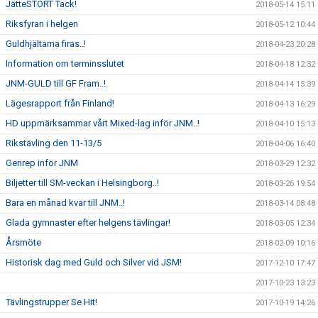
JätteSTORT Tack!
2018-05-14 15:11
Riksfyran i helgen
2018-05-12 10:44
Guldhjältarna firas..!
2018-04-23 20:28
Information om terminsslutet
2018-04-18 12:32
JNM-GULD till GF Fram..!
2018-04-14 15:39
Lägesrapport från Finland!
2018-04-13 16:29
HD uppmärksammar vårt Mixed-lag inför JNM..!
2018-04-10 15:13
Rikstävling den 11-13/5
2018-04-06 16:40
Genrep inför JNM
2018-03-29 12:32
Biljetter till SM-veckan i Helsingborg..!
2018-03-26 19:54
Bara en månad kvar till JNM..!
2018-03-14 08:48
Glada gymnaster efter helgens tävlingar!
2018-03-05 12:34
Årsmöte
2018-02-09 10:16
Historisk dag med Guld och Silver vid JSM!
2017-12-10 17:47
2017-10-23 13:23
Tävlingstrupper Se Hit!
2017-10-19 14:26