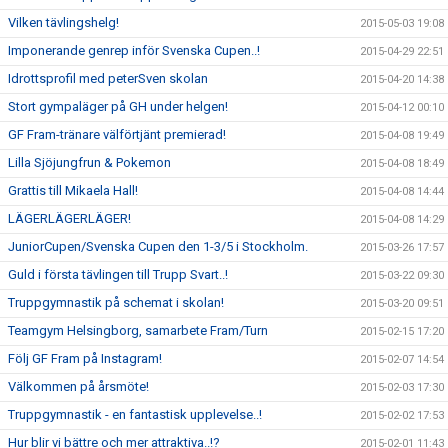
Vilken tävlingshelg!
2015-05-03 19:08
Imponerande genrep inför Svenska Cupen..!
2015-04-29 22:51
Idrottsprofil med peterSven skolan
2015-04-20 14:38
Stort gympaläger på GH under helgen!
2015-04-12 00:10
GF Fram-tränare välförtjänt premierad!
2015-04-08 19:49
Lilla Sjöjungfrun & Pokemon
2015-04-08 18:49
Grattis till Mikaela Hall!
2015-04-08 14:44
LÄGERLÄGERLÄGER!
2015-04-08 14:29
JuniorCupen/Svenska Cupen den 1-3/5 i Stockholm.
2015-03-26 17:57
Guld i första tävlingen till Trupp Svart..!
2015-03-22 09:30
Truppgymnastik på schemat i skolan!
2015-03-20 09:51
Teamgym Helsingborg, samarbete Fram/Turn
2015-02-15 17:20
Följ GF Fram på Instagram!
2015-02-07 14:54
Välkommen på årsmöte!
2015-02-03 17:30
Truppgymnastik - en fantastisk upplevelse..!
2015-02-02 17:53
Hur blir vi bättre och mer attraktiva..!?
2015-02-01 11:43