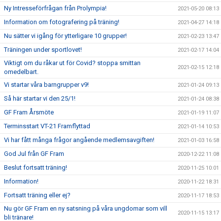
Ny Intresseförfrågan från Prolympia!
2021-05-20 08:13
Information om fotografering på träning!
2021-04-27 14:18
Nu sätter vi igång för ytterligare 10 grupper!
2021-02-23 13:47
Träningen under sportlovet!
2021-02-17 14:04
Viktigt om du råkar ut för Covid? stoppa smittan
2021-02-15 12:18
omedelbart.
Vi startar våra barngrupper v9!
2021-01-24 09:13
Så här startar vi den 25/1!
2021-01-24 08:38
GF Fram Årsmöte
2021-01-19 11:07
Terminsstart VT-21 Framflyttad
2021-01-14 10:53
Vi har fått många frågor angående medlemsavgiften!
2021-01-03 16:58
God Jul från GF Fram
2020-12-22 11:08
Beslut fortsatt träning!
2020-11-25 10:01
Information!
2020-11-22 18:31
Fortsatt träning eller ej?
2020-11-17 18:53
Nu gör GF Fram en ny satsning på våra ungdomar som vill
2020-11-15 13:17
bli tränare!