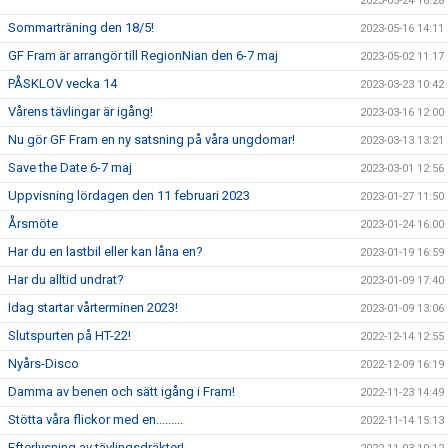
2023-05-24 16:28
Sommarträning den 18/5!
2023-05-16 14:11
GF Fram är arrangör till RegionNian den 6-7 maj
2023-05-02 11:17
PÅSKLOV vecka 14
2023-03-23 10:42
Vårens tävlingar är igång!
2023-03-16 12:00
Nu gör GF Fram en ny satsning på våra ungdomar!
2023-03-13 13:21
Save the Date 6-7 maj
2023-03-01 12:56
Uppvisning lördagen den 11 februari 2023
2023-01-27 11:50
Årsmöte
2023-01-24 16:00
Har du en lastbil eller kan låna en?
2023-01-19 16:59
Har du alltid undrat?
2023-01-09 17:40
Idag startar vårterminen 2023!
2023-01-09 13:06
Slutspurten på HT-22!
2022-12-14 12:55
Nyårs-Disco
2022-12-09 16:19
Damma av benen och sätt igång i Fram!
2022-11-23 14:49
Stötta våra flickor med en.........
2022-11-14 15:13
Efterlysning av tävlingsdräkter!