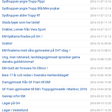
Sydtruppen yngre Trupp Pippi
2016-11-07 12:16
Sydtruppen yngre Trupp Blå/Mini-pojkar
2016-11-07 12:14
Sydtruppen äldre Trupp RT
2016-11-07 12:12
Glada tjejer som har tävlat!
2016-10-31 11:19
Dräkter, Linnen från Vera Sport
2016-10-27 13:17
EM-hjältarna firades på GH..!
2016-10-17 21:13
Grattis!
2016-10-16 09:04
EM-finalerna med våra gymnaster på SVT idag..!
2016-10-15 08:51
Ung, men rutinerad, landslagsgymnast spräcker gärna
2016-10-08 12:00
danska gulddrömmar!
EM-Guld att försvara för Ellinor..!
2016-10-07 18:30
Bara 17 år och redan i Svenska Herrlandslaget!
2016-10-06 18:30
Damgymnast från GF Fram till EM!
2016-10-05 19:30
GF Fram-gymnaster till EM i Truppgymnastik i Maribor, 2016
2016-10-04 20:50
Genrep inför EM
2016-09-23 10:25
Läger på GH
2016-09-19 13:33
Läger i Vesterlund
2016-09-17 15:39