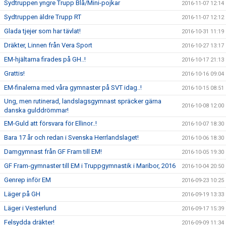
Sydtruppen yngre Trupp Blå/Mini-pojkar
2016-11-07 12:14
Sydtruppen äldre Trupp RT
2016-11-07 12:12
Glada tjejer som har tävlat!
2016-10-31 11:19
Dräkter, Linnen från Vera Sport
2016-10-27 13:17
EM-hjältarna firades på GH..!
2016-10-17 21:13
Grattis!
2016-10-16 09:04
EM-finalerna med våra gymnaster på SVT idag..!
2016-10-15 08:51
Ung, men rutinerad, landslagsgymnast spräcker gärna
2016-10-08 12:00
danska gulddrömmar!
EM-Guld att försvara för Ellinor..!
2016-10-07 18:30
Bara 17 år och redan i Svenska Herrlandslaget!
2016-10-06 18:30
Damgymnast från GF Fram till EM!
2016-10-05 19:30
GF Fram-gymnaster till EM i Truppgymnastik i Maribor, 2016
2016-10-04 20:50
Genrep inför EM
2016-09-23 10:25
Läger på GH
2016-09-19 13:33
Läger i Vesterlund
2016-09-17 15:39
Felsydda dräkter!
2016-09-09 11:34