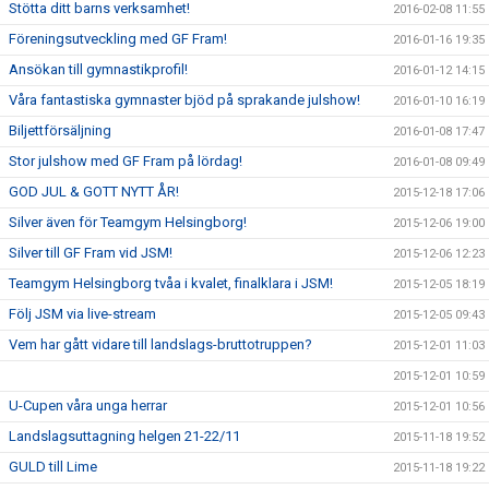
Stötta ditt barns verksamhet!
2016-02-08 11:55
Föreningsutveckling med GF Fram!
2016-01-16 19:35
Ansökan till gymnastikprofil!
2016-01-12 14:15
Våra fantastiska gymnaster bjöd på sprakande julshow!
2016-01-10 16:19
Biljettförsäljning
2016-01-08 17:47
Stor julshow med GF Fram på lördag!
2016-01-08 09:49
GOD JUL & GOTT NYTT ÅR!
2015-12-18 17:06
Silver även för Teamgym Helsingborg!
2015-12-06 19:00
Silver till GF Fram vid JSM!
2015-12-06 12:23
Teamgym Helsingborg tvåa i kvalet, finalklara i JSM!
2015-12-05 18:19
Följ JSM via live-stream
2015-12-05 09:43
Vem har gått vidare till landslags-bruttotruppen?
2015-12-01 11:03
2015-12-01 10:59
U-Cupen våra unga herrar
2015-12-01 10:56
Landslagsuttagning helgen 21-22/11
2015-11-18 19:52
GULD till Lime
2015-11-18 19:22