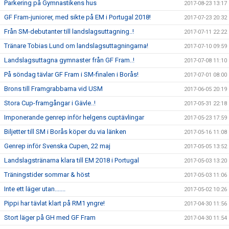
Parkering på Gymnastikens hus
2017-08-23 13:17
GF Fram-juniorer, med sikte på EM i Portugal 2018!
2017-07-23 20:32
Från SM-debutanter till landslagsuttagning..!
2017-07-11 22:22
Tränare Tobias Lund om landslagsuttagningarna!
2017-07-10 09:59
Landslagsuttagna gymnaster från GF Fram..!
2017-07-08 11:10
På söndag tävlar GF Fram i SM-finalen i Borås!
2017-07-01 08:00
Brons till Framgrabbarna vid USM
2017-06-05 20:19
Stora Cup-framgångar i Gävle..!
2017-05-31 22:18
Imponerande genrep inför helgens cuptävlingar
2017-05-23 17:59
Biljetter till SM i Borås köper du via länken
2017-05-16 11:08
Genrep inför Svenska Cupen, 22 maj
2017-05-05 13:52
Landslagstränarna klara till EM 2018 i Portugal
2017-05-03 13:20
Träningstider sommar & höst
2017-05-03 11:06
Inte ett läger utan.......
2017-05-02 10:26
Pippi har tävlat klart på RM1 yngre!
2017-04-30 11:56
Stort läger på GH med GF Fram
2017-04-30 11:54