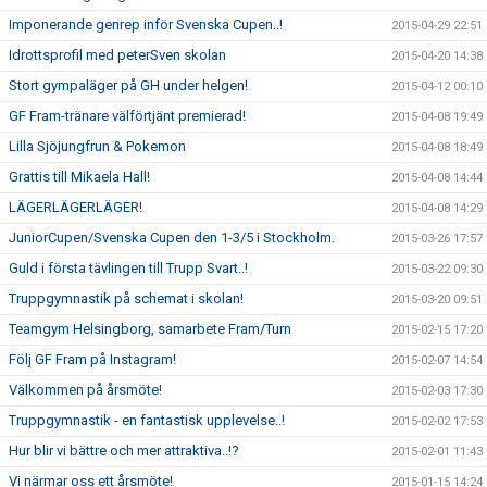
Imponerande genrep inför Svenska Cupen..!
2015-04-29 22:51
Idrottsprofil med peterSven skolan
2015-04-20 14:38
Stort gympaläger på GH under helgen!
2015-04-12 00:10
GF Fram-tränare välförtjänt premierad!
2015-04-08 19:49
Lilla Sjöjungfrun & Pokemon
2015-04-08 18:49
Grattis till Mikaela Hall!
2015-04-08 14:44
LÄGERLÄGERLÄGER!
2015-04-08 14:29
JuniorCupen/Svenska Cupen den 1-3/5 i Stockholm.
2015-03-26 17:57
Guld i första tävlingen till Trupp Svart..!
2015-03-22 09:30
Truppgymnastik på schemat i skolan!
2015-03-20 09:51
Teamgym Helsingborg, samarbete Fram/Turn
2015-02-15 17:20
Följ GF Fram på Instagram!
2015-02-07 14:54
Välkommen på årsmöte!
2015-02-03 17:30
Truppgymnastik - en fantastisk upplevelse..!
2015-02-02 17:53
Hur blir vi bättre och mer attraktiva..!?
2015-02-01 11:43
Vi närmar oss ett årsmöte!
2015-01-15 14:24