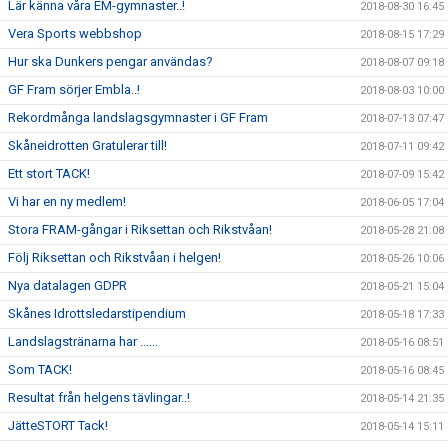
Lär känna våra EM-gymnaster..!
2018-08-30 16:45
Vera Sports webbshop
2018-08-15 17:29
Hur ska Dunkers pengar användas?
2018-08-07 09:18
GF Fram sörjer Embla..!
2018-08-03 10:00
Rekordmånga landslagsgymnaster i GF Fram
2018-07-13 07:47
Skåneidrotten Gratulerar till!
2018-07-11 09:42
Ett stort TACK!
2018-07-09 15:42
Vi har en ny medlem!
2018-06-05 17:04
Stora FRAM-gångar i Riksettan och Rikstvåan!
2018-05-28 21:08
Följ Riksettan och Rikstvåan i helgen!
2018-05-26 10:06
Nya datalagen GDPR
2018-05-21 15:04
Skånes Idrottsledarstipendium
2018-05-18 17:33
Landslagstränarna har ......
2018-05-16 08:51
Som TACK!
2018-05-16 08:45
Resultat från helgens tävlingar..!
2018-05-14 21:35
JätteSTORT Tack!
2018-05-14 15:11