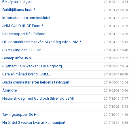
Riksfyran i helgen
2018-05-12 10:44
Guldhjältarna firas..!
2018-04-23 20:28
Information om terminsslutet
2018-04-18 12:32
JNM-GULD till GF Fram..!
2018-04-14 15:39
Lägesrapport från Finland!
2018-04-13 16:29
HD uppmärksammar vårt Mixed-lag inför JNM..!
2018-04-10 15:13
Rikstävling den 11-13/5
2018-04-06 16:40
Genrep inför JNM
2018-03-29 12:32
Biljetter till SM-veckan i Helsingborg..!
2018-03-26 19:54
Bara en månad kvar till JNM..!
2018-03-14 08:48
Glada gymnaster efter helgens tävlingar!
2018-03-05 12:34
Årsmöte
2018-02-09 10:16
Historisk dag med Guld och Silver vid JSM!
2017-12-10 17:47
2017-10-23 13:23
Tävlingstrupper Se Hit!
2017-10-19 14:26
Nu är det 3 veckor kvar av kampanjen!
2017-08-30 13:38