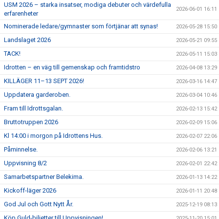
USM 2026 – starka insatser, modiga debuter och värdefulla
2026-06-01 16:11
erfarenheter
Nominerade ledare/gymnaster som förtjänar att synas!
2026-05-28 15:50
Landslaget 2026
2026-05-21 09:55
TACK!
2026-05-11 15:03
Idrotten – en väg till gemenskap och framtidstro
2026-04-08 13:29
KILLÄGER 11–13 SEPT 2026!
2026-03-16 14:47
Uppdatera garderoben.
2026-03-04 10:46
Fram till Idrottsgalan.
2026-02-13 15:42
Bruttotruppen 2026
2026-02-09 15:06
Kl 14:00 i morgon på Idrottens Hus.
2026-02-07 22:06
Påminnelse.
2026-02-06 13:21
Uppvisning 8/2
2026-02-01 22:42
Samarbetspartner Belekima.
2026-01-13 14:22
Kickoff-läger 2026
2026-01-11 20:48
God Jul och Gott Nytt År.
2025-12-19 08:13
Köp Guld-biljetter till Uppvisningen!
2025-11-20 15:01