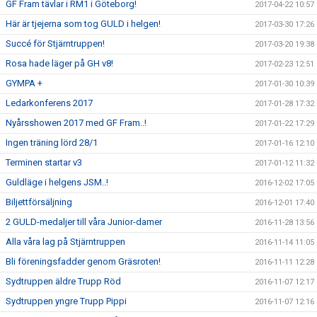
GF Fram tävlar i RM1 i Göteborg!
2017-04-22 10:57
Här är tjejerna som tog GULD i helgen!
2017-03-30 17:26
Succé för Stjärntruppen!
2017-03-20 19:38
Rosa hade läger på GH v8!
2017-02-23 12:51
GYMPA +
2017-01-30 10:39
Ledarkonferens 2017
2017-01-28 17:32
Nyårsshowen 2017 med GF Fram..!
2017-01-22 17:29
Ingen träning lörd 28/1
2017-01-16 12:10
Terminen startar v3
2017-01-12 11:32
Guldläge i helgens JSM..!
2016-12-02 17:05
Biljettförsäljning
2016-12-01 17:40
2 GULD-medaljer till våra Junior-damer
2016-11-28 13:56
Alla våra lag på Stjärntruppen
2016-11-14 11:05
Bli föreningsfadder genom Gräsroten!
2016-11-11 12:28
Sydtruppen äldre Trupp Röd
2016-11-07 12:17
Sydtruppen yngre Trupp Pippi
2016-11-07 12:16