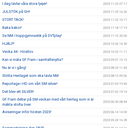
I dag tävlar våra stora tjejer!
2023-11-25 07:17
JULSTÖK på GH!
2023-11-23 16:26
STORT TACK!
2023-11-22 10:17
Baka kakor!
2023-11-18 17:19
Se NM i truppgymnastik på SVTplay!
2023-11-10 20:00
HJÄLP!
2023-10-26 14:30
Vecka 44 - Höstlov
2023-10-25 11:11
Kan vi mäta GF Fram i samhällsnytta?
2023-09-07 15:15
Nu är vi i gång!
2023-08-23 11:40
Stötta Herrlaget som ska tävla NM
2023-08-15 09:06
Reportage i HD om vårt SM-silver!
2023-07-03 19:40
Det blev ett SILVER!
2023-07-02 19:14
GF Fram deltar på SM-veckan med vårt herrlag som vi är
2023-06-30 08:44
mäkta stolta över.
Aviseringar inför hösten 2023!
2023-06-14 14:00
2023-05-24 16:28
Sommarträning den 18/5!