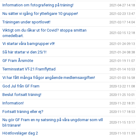
Information om fotografering på träning!
2021-04-27 14:18
Nu sätter vi igång för ytterligare 10 grupper!
2021-02-23 13:47
Träningen under sportlovet!
2021-02-17 14:04
Viktigt om du råkar ut för Covid? stoppa smittan
2021-02-15 12:18
omedelbart.
Vi startar våra barngrupper v9!
2021-01-24 09:13
Så här startar vi den 25/1!
2021-01-24 08:38
GF Fram Årsmöte
2021-01-19 11:07
Terminsstart VT-21 Framflyttad
2021-01-14 10:53
Vi har fått många frågor angående medlemsavgiften!
2021-01-03 16:58
God Jul från GF Fram
2020-12-22 11:08
Beslut fortsatt träning!
2020-11-25 10:01
Information!
2020-11-22 18:31
Fortsatt träning eller ej?
2020-11-17 18:53
Nu gör GF Fram en ny satsning på våra ungdomar som vill
2020-11-15 13:17
bli tränare!
Höstlovsläger dag 2
2020-11-10 11:59