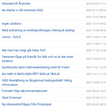
Inbjudan till Årsmöte
2022-02-02 11:11
Nu startar vi vår-terminen 2022
2022-01-14 08:55
2021-12-27 08:02
Inget Juldisco
2021-12-14 09:52
Med anledning av smittspridningen, träning & tävling!
2021-12-08 08:54
Junior - GULD
2021-12-05 11:35
2021-12-05 11:14
När man har roligt går tiden fort!
2021-11-26 13:34
Terminen tågar på framåt för fullt och nu är det snart
2021-10-22 07:21
höstlov!
Spökrunda samt Halloweenträning med GF Fram!
2021-10-21 16:23
NU HAR VI ÄNTLIGEN FÅTT BÖRJA TÄVLA!
2021-10-11 17:10
OBS! Beställning av långärmad tävlingsdräkt! Viktig
2021-10-04 12:41
information.
Fortsätt följa rekommendationer!
2021-08-24 13:57
Glad Sommar!
2021-07-08 12:17
Ny Intresseförfrågan från Prolympia!
2021-05-20 08:13