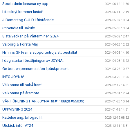
Sportadmin lanserar ny app
2024-06-12 11:36
Lite skryt kommer lastat!
2024-06-11 17:19
J-Damer tog GULD i fristående!
2024-05-07 10:04
Stipendie till Jakub!
2024-05-06 13:34
Sista veckan på Vårterminen 2024
2024-05-02 12:47
Valborg & Första Maj
2024-04-25 12:32
Ni finns GF Frams supportertröja att beställa!
2024-04-08 14:10
I dag startar försäljningen av JOYNA!
2024-04-03 13:22
Ge bort en prenumeration i påskpresent!
2024-03-26 10:57
INFO JOYNA!
2024-03-20 11:25
Välkomna till bakÅfram!
2024-02-12 14:31
Välkomna på årsmöte
2024-02-01 12:24
VÅR FÖRENING HAR JOYNAT!&#11088;&#65039;
2024-01-26 10:14
UPPVISNING 2024
2024-01-12 14:31
Rättelse ang. bifogad fil.
2023-12-12 08:52
Utskick inför VT24
2023-12-11 13:31