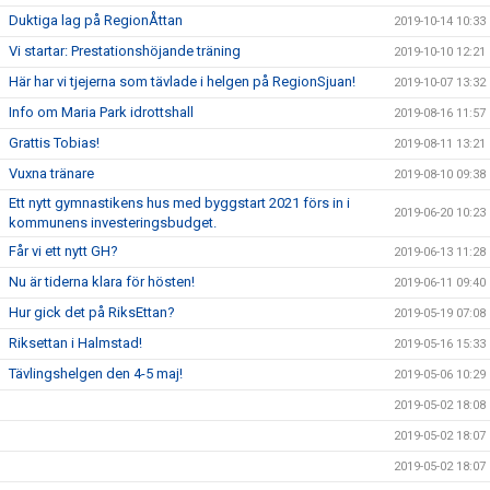
Duktiga lag på RegionÅttan
2019-10-14 10:33
Vi startar: Prestationshöjande träning
2019-10-10 12:21
Här har vi tjejerna som tävlade i helgen på RegionSjuan!
2019-10-07 13:32
Info om Maria Park idrottshall
2019-08-16 11:57
Grattis Tobias!
2019-08-11 13:21
Vuxna tränare
2019-08-10 09:38
Ett nytt gymnastikens hus med byggstart 2021 förs in i
2019-06-20 10:23
kommunens investeringsbudget.
Får vi ett nytt GH?
2019-06-13 11:28
Nu är tiderna klara för hösten!
2019-06-11 09:40
Hur gick det på RiksEttan?
2019-05-19 07:08
Riksettan i Halmstad!
2019-05-16 15:33
Tävlingshelgen den 4-5 maj!
2019-05-06 10:29
2019-05-02 18:08
2019-05-02 18:07
2019-05-02 18:07