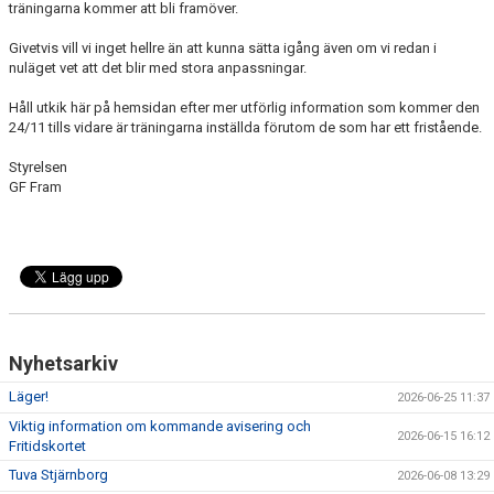
träningarna kommer att bli framöver.
Givetvis vill vi inget hellre än att kunna sätta igång även om vi redan i
nuläget vet att det blir med stora anpassningar.
Håll utkik här på hemsidan efter mer utförlig information som kommer den
24/11 tills vidare är träningarna inställda förutom de som har ett fristående.
Styrelsen
GF Fram
Nyhetsarkiv
Läger!
2026-06-25 11:37
Viktig information om kommande avisering och
2026-06-15 16:12
Fritidskortet
Tuva Stjärnborg
2026-06-08 13:29