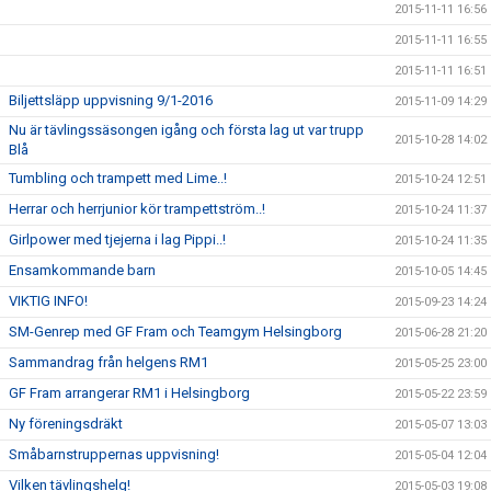
2015-11-11 16:56
2015-11-11 16:55
2015-11-11 16:51
Biljettsläpp uppvisning 9/1-2016
2015-11-09 14:29
Nu är tävlingssäsongen igång och första lag ut var trupp
2015-10-28 14:02
Blå
Tumbling och trampett med Lime..!
2015-10-24 12:51
Herrar och herrjunior kör trampettström..!
2015-10-24 11:37
Girlpower med tjejerna i lag Pippi..!
2015-10-24 11:35
Ensamkommande barn
2015-10-05 14:45
VIKTIG INFO!
2015-09-23 14:24
SM-Genrep med GF Fram och Teamgym Helsingborg
2015-06-28 21:20
Sammandrag från helgens RM1
2015-05-25 23:00
GF Fram arrangerar RM1 i Helsingborg
2015-05-22 23:59
Ny föreningsdräkt
2015-05-07 13:03
Småbarnstruppernas uppvisning!
2015-05-04 12:04
Vilken tävlingshelg!
2015-05-03 19:08