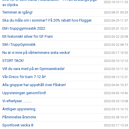
2022-10-10 11:53
av olycka
Terminen är igång!
2022-08-31 09:29
Ska du måla om i sommar? Få 20% rabatt hos Flügger.
2022-06-29 11:37
EM i truppgymnastik 2022
2022-05-31 10:21
Ett historiskt silver för GF Fram
2022-05-22 20:08
SM i TruppGymnstik
2022-05-22 08:13
Nu är vi inne på vårterminens sista vecka!
2022-05-17 10:55
STORT TACK!
2022-05-10 12:10
Vill du vara med på en Gymnaestrada!
2022-05-10 11:52
Vår-Disco för barn 7-12 år!
2022-04-12 12:21
Alla grupper har uppehåll över Påsken!
2022-04-06 10:37
Uppvisningen genomförd!
2022-04-05 10:46
Vi efterlyser............
2022-03-23 13:08
Äntligen uppvisning
2022-03-15 14:15
Påminnelse årsmöte
2022-02-28 10:57
Sportlovet vecka 8
2022-02-17 13:24