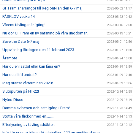
2023-05-16 14:11
GF Fram är arrangör till RegionNian den 6-7 maj
2023-05-02 11:17
PÅSKLOV vecka 14
2023-03-23 10:42
Vårens tävlingar är igång!
2023-03-16 12:00
Nu gör GF Fram en ny satsning på våra ungdomar!
2023-03-13 13:21
Save the Date 6-7 maj
2023-03-01 12:56
Uppvisning lördagen den 11 februari 2023
2023-01-27 11:50
Årsmöte
2023-01-24 16:00
Har du en lastbil eller kan låna en?
2023-01-19 16:59
Har du alltid undrat?
2023-01-09 17:40
Idag startar vårterminen 2023!
2023-01-09 13:06
Slutspurten på HT-22!
2022-12-14 12:55
Nyårs-Disco
2022-12-09 16:19
Damma av benen och sätt igång i Fram!
2022-11-23 14:49
Stötta våra flickor med en.........
2022-11-14 15:13
Efterlysning av tävlingsdräkter!
2022-11-03 10:12
Info för er som tränar i Mariahallen - 111:an avstängd pga