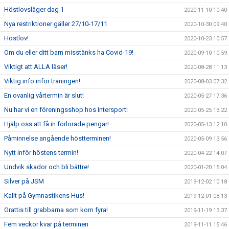
Höstlovsläger dag 1
2020-11-10 10:40
Nya restriktioner gäller 27/10-17/11
2020-10-30 09:40
Höstlov!
2020-10-23 10:57
Om du eller ditt barn misstänks ha Covid-19!
2020-09-10 10:59
Viktigt att ALLA läser!
2020-08-28 11:13
Viktig info inför träningen!
2020-08-03 07:32
En ovanlig vårtermin är slut!
2020-05-27 17:36
Nu har vi en föreningsshop hos Intersport!
2020-05-25 13:22
Hjälp oss att få in förlorade pengar!
2020-05-13 12:10
Påminnelse angående höstterminen!
2020-05-09 13:56
Nytt inför höstens termin!
2020-04-22 14:07
Undvik skador och bli bättre!
2020-01-20 15:04
Silver på JSM
2019-12-02 10:18
Kallt på Gymnastikens Hus!
2019-12-01 08:13
Grattis till grabbarna som kom fyra!
2019-11-19 13:37
Fem veckor kvar på terminen
2019-11-11 15:46