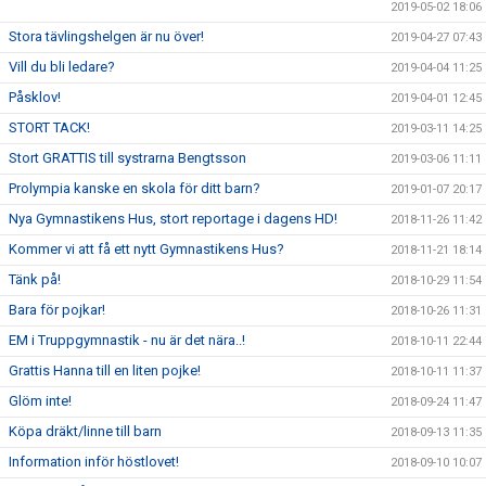
2019-05-02 18:06
Stora tävlingshelgen är nu över!
2019-04-27 07:43
Vill du bli ledare?
2019-04-04 11:25
Påsklov!
2019-04-01 12:45
STORT TACK!
2019-03-11 14:25
Stort GRATTIS till systrarna Bengtsson
2019-03-06 11:11
Prolympia kanske en skola för ditt barn?
2019-01-07 20:17
Nya Gymnastikens Hus, stort reportage i dagens HD!
2018-11-26 11:42
Kommer vi att få ett nytt Gymnastikens Hus?
2018-11-21 18:14
Tänk på!
2018-10-29 11:54
Bara för pojkar!
2018-10-26 11:31
EM i Truppgymnastik - nu är det nära..!
2018-10-11 22:44
Grattis Hanna till en liten pojke!
2018-10-11 11:37
Glöm inte!
2018-09-24 11:47
Köpa dräkt/linne till barn
2018-09-13 11:35
Information inför höstlovet!
2018-09-10 10:07