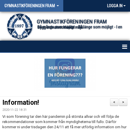
GYMNASTIKFÖRENINGEN FRAM
LOGGA IN
GYMNASTIKFÖRENINGEN FRAM
Så många som möjligt - Så länge som möjligt - I en trygg och utvecklande miljö.
HEM
NYHETER FÖR ALLA TRUPPER
OM FÖRENINGEN
DOKUMENT
Information!
<
>
2020-11-22 18:31
Vi som förening tar den här pandemin på största allvar och vill följa de
rekommendationer som kommer från myndigheterna till fullo. Därför
kommer ni under tisdagen den 24/11 att få mer utförlig information om hur