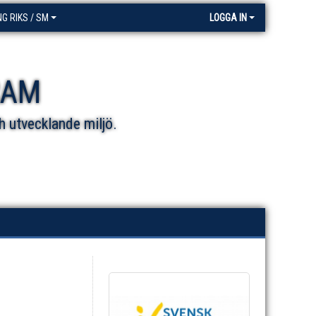
NG RIKS / SM
LOGGA IN
RAM
h utvecklande miljö.