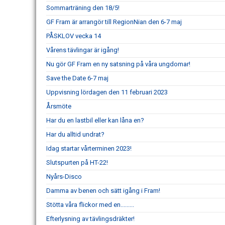
Sommarträning den 18/5!
GF Fram är arrangör till RegionNian den 6-7 maj
PÅSKLOV vecka 14
Vårens tävlingar är igång!
Nu gör GF Fram en ny satsning på våra ungdomar!
Save the Date 6-7 maj
Uppvisning lördagen den 11 februari 2023
Årsmöte
Har du en lastbil eller kan låna en?
Har du alltid undrat?
Idag startar vårterminen 2023!
Slutspurten på HT-22!
Nyårs-Disco
Damma av benen och sätt igång i Fram!
Stötta våra flickor med en.........
Efterlysning av tävlingsdräkter!