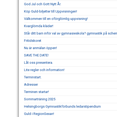
God Jul och Gott Nytt År.
Köp Guld-biljetter till Uppvisningen!
Välkommen till en oförglömlig uppvisning!
Kvarglömda kläder!
Står ditt barn inför val av gymnasieskola? gymnastik på schem
Fritidskoret
Nu är anmälan öppen!
SAVE THE DATE!
Låt oss presentera.
Lite regler och information!
Terminstart.
Adresser
Terminen startar!
Sommarträning 2025
Helsingborgs Gymnastikförbunds ledarstipendium
Guld i RegionSexan!