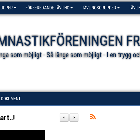
RUPPER
FÖRBEREDANDE TÄVLING
TÄVLINGSGRUPPER
TÄVLI
MNASTIKFÖRENINGEN F
ga som möjligt - Så länge som möjligt - I en trygg oc
DOKUMENT
art..!
<
>