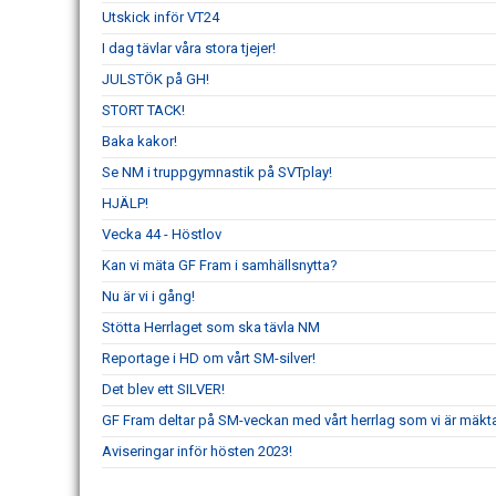
Utskick inför VT24
I dag tävlar våra stora tjejer!
JULSTÖK på GH!
STORT TACK!
Baka kakor!
Se NM i truppgymnastik på SVTplay!
HJÄLP!
Vecka 44 - Höstlov
Kan vi mäta GF Fram i samhällsnytta?
Nu är vi i gång!
Stötta Herrlaget som ska tävla NM
Reportage i HD om vårt SM-silver!
Det blev ett SILVER!
GF Fram deltar på SM-veckan med vårt herrlag som vi är mäkta 
Aviseringar inför hösten 2023!