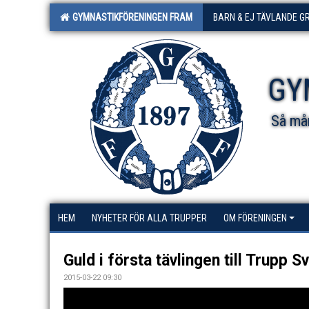
GYMNASTIKFÖRENINGEN FRAM
BARN & EJ TÄVLANDE G
GY
Så mån
HEM
NYHETER FÖR ALLA TRUPPER
OM FÖRENINGEN
Guld i första tävlingen till Trupp Sv
2015-03-22 09:30