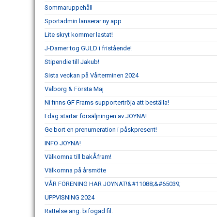
Sommaruppehåll
Sportadmin lanserar ny app
Lite skryt kommer lastat!
J-Damer tog GULD i fristående!
Stipendie till Jakub!
Sista veckan på Vårterminen 2024
Valborg & Första Maj
Ni finns GF Frams supportertröja att beställa!
I dag startar försäljningen av JOYNA!
Ge bort en prenumeration i påskpresent!
INFO JOYNA!
Välkomna till bakÅfram!
Välkomna på årsmöte
VÅR FÖRENING HAR JOYNAT!&#11088;&#65039;
UPPVISNING 2024
Rättelse ang. bifogad fil.