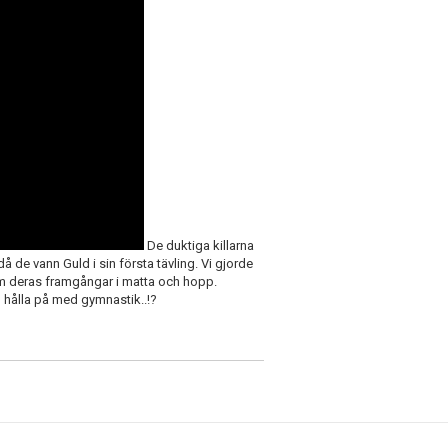
De duktiga killarna
å de vann Guld i sin första tävling. Vi gjorde
om deras framgångar i matta och hopp.
n hålla på med gymnastik..!?