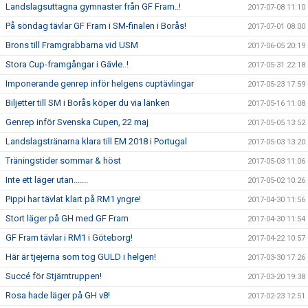
Landslagsuttagna gymnaster från GF Fram..!
2017-07-08 11:10
På söndag tävlar GF Fram i SM-finalen i Borås!
2017-07-01 08:00
Brons till Framgrabbarna vid USM
2017-06-05 20:19
Stora Cup-framgångar i Gävle..!
2017-05-31 22:18
Imponerande genrep inför helgens cuptävlingar
2017-05-23 17:59
Biljetter till SM i Borås köper du via länken
2017-05-16 11:08
Genrep inför Svenska Cupen, 22 maj
2017-05-05 13:52
Landslagstränarna klara till EM 2018 i Portugal
2017-05-03 13:20
Träningstider sommar & höst
2017-05-03 11:06
Inte ett läger utan.......
2017-05-02 10:26
Pippi har tävlat klart på RM1 yngre!
2017-04-30 11:56
Stort läger på GH med GF Fram
2017-04-30 11:54
GF Fram tävlar i RM1 i Göteborg!
2017-04-22 10:57
Här är tjejerna som tog GULD i helgen!
2017-03-30 17:26
Succé för Stjärntruppen!
2017-03-20 19:38
Rosa hade läger på GH v8!
2017-02-23 12:51