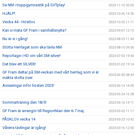
Se NM i truppgymnastik på SVTplay!
2023-11-10 20:00
HJÄLP!
2023-10-26 14:30
Vecka 44 - Höstlov
2023-10-25 11:11
Kan vi mäta GF Fram i samhällsnytta?
2023-09-07 15:15
Nu är vi i gång!
2023-08-23 11:40
Stötta Herrlaget som ska tävla NM
2023-08-15 09:06
Reportage i HD om vårt SM-silver!
2023-07-03 19:40
Det blev ett SILVER!
2023-07-02 19:14
GF Fram deltar på SM-veckan med vårt herrlag som vi är
2023-06-30 08:44
mäkta stolta över.
Aviseringar inför hösten 2023!
2023-06-14 14:00
2023-05-24 16:28
Sommarträning den 18/5!
2023-05-16 14:11
GF Fram är arrangör till RegionNian den 6-7 maj
2023-05-02 11:17
PÅSKLOV vecka 14
2023-03-23 10:42
Vårens tävlingar är igång!
2023-03-16 12:00