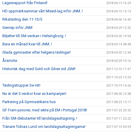
Lägesrapport från Finland!
2018-04-13 16:29
HD uppmärksammar vårt Mixed-lag inför JNM..!
2018-04-10 15:13
Rikstävling den 11-13/5
2018-04-06 16:40
Genrep inför JNM
2018-03-29 12:32
Biljetter till SM-veckan i Helsingborg..!
2018-03-26 19:54
Bara en månad kvar till JNM..!
2018-03-14 08:48
Glada gymnaster efter helgens tävlingar!
2018-03-05 12:34
Årsmöte
2018-02-09 10:16
Historisk dag med Guld och Silver vid JSM!
2017-12-10 17:47
2017-10-23 13:23
Tävlingstrupper Se Hit!
2017-10-19 14:26
Nu är det 3 veckor kvar av kampanjen!
2017-08-30 13:38
Parkering på Gymnastikens hus
2017-08-23 13:17
GF Fram-juniorer, med sikte på EM i Portugal 2018!
2017-07-23 20:32
Från SM-debutanter till landslagsuttagning..!
2017-07-11 22:22
Tränare Tobias Lund om landslagsuttagningarna!
2017-07-10 09:59