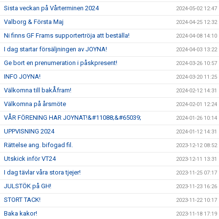
Sista veckan på Vårterminen 2024
2024-05-02 12:47
Valborg & Första Maj
2024-04-25 12:32
Ni finns GF Frams supportertröja att beställa!
2024-04-08 14:10
I dag startar försäljningen av JOYNA!
2024-04-03 13:22
Ge bort en prenumeration i påskpresent!
2024-03-26 10:57
INFO JOYNA!
2024-03-20 11:25
Välkomna till bakÅfram!
2024-02-12 14:31
Välkomna på årsmöte
2024-02-01 12:24
VÅR FÖRENING HAR JOYNAT!&#11088;&#65039;
2024-01-26 10:14
UPPVISNING 2024
2024-01-12 14:31
Rättelse ang. bifogad fil.
2023-12-12 08:52
Utskick inför VT24
2023-12-11 13:31
I dag tävlar våra stora tjejer!
2023-11-25 07:17
JULSTÖK på GH!
2023-11-23 16:26
STORT TACK!
2023-11-22 10:17
Baka kakor!
2023-11-18 17:19