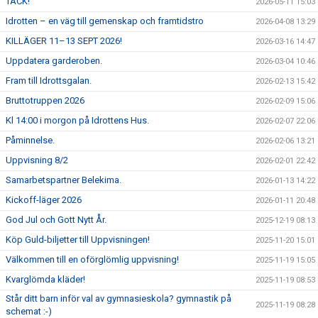
TACK!
2026-05-11 15:03
Idrotten – en väg till gemenskap och framtidstro
2026-04-08 13:29
KILLÄGER 11–13 SEPT 2026!
2026-03-16 14:47
Uppdatera garderoben.
2026-03-04 10:46
Fram till Idrottsgalan.
2026-02-13 15:42
Bruttotruppen 2026
2026-02-09 15:06
Kl 14:00 i morgon på Idrottens Hus.
2026-02-07 22:06
Påminnelse.
2026-02-06 13:21
Uppvisning 8/2
2026-02-01 22:42
Samarbetspartner Belekima.
2026-01-13 14:22
Kickoff-läger 2026
2026-01-11 20:48
God Jul och Gott Nytt År.
2025-12-19 08:13
Köp Guld-biljetter till Uppvisningen!
2025-11-20 15:01
Välkommen till en oförglömlig uppvisning!
2025-11-19 15:05
Kvarglömda kläder!
2025-11-19 08:53
Står ditt barn inför val av gymnasieskola? gymnastik på
2025-11-19 08:28
schemat :-)