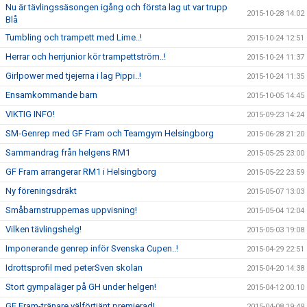
Nu är tävlingssäsongen igång och första lag ut var trupp
2015-10-28 14:02
Blå
Tumbling och trampett med Lime..!
2015-10-24 12:51
Herrar och herrjunior kör trampettström..!
2015-10-24 11:37
Girlpower med tjejerna i lag Pippi..!
2015-10-24 11:35
Ensamkommande barn
2015-10-05 14:45
VIKTIG INFO!
2015-09-23 14:24
SM-Genrep med GF Fram och Teamgym Helsingborg
2015-06-28 21:20
Sammandrag från helgens RM1
2015-05-25 23:00
GF Fram arrangerar RM1 i Helsingborg
2015-05-22 23:59
Ny föreningsdräkt
2015-05-07 13:03
Småbarnstruppernas uppvisning!
2015-05-04 12:04
Vilken tävlingshelg!
2015-05-03 19:08
Imponerande genrep inför Svenska Cupen..!
2015-04-29 22:51
Idrottsprofil med peterSven skolan
2015-04-20 14:38
Stort gympaläger på GH under helgen!
2015-04-12 00:10
GF Fram-tränare välförtjänt premierad!
2015-04-08 19:49