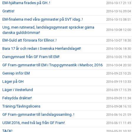
EM-hjältarna firades på GH..!
2016-10-17 21:13
Grattis!
2016-10-16 09:04
EM-finalerna med våra gymnaster på SVT idag..!
2016-10-15 08:51
Ung, men rutinerad, landslagsgymnast spräcker gärna
2016-10-08 12:00
danska gulddrömmar!
EM-Guld att försvara för Ellinor..!
2016-10-07 18:30
Bara 17 år och redan i Svenska Herrlandslaget!
2016-10-06 18:30
Damgymnast från GF Fram till EM!
2016-10-05 19:30
GF Fram-gymnaster till EM i Truppgymnastik i Maribor, 2016
2016-10-04 20:50
Genrep inför EM
2016-09-23 10:25
Läger på GH
2016-09-19 13:33
Läger i Vesterlund
2016-09-17 15:39
Felsydda dräkter!
2016-09-09 11:34
Träning/Tävlingslicens
2016-09-08 16:10
GF Fram-gymnaster till landslagssamling..!
2016-06-16 21:59
USM 2016, med två lag från GF Fram!
2016-06-11 11:49
TACK!
2016-05-31 10:32