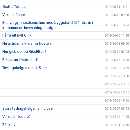
Grattis Tobias!
2019-08-11 13:21
Vuxna tränare
2019-08-10 09:38
Ett nytt gymnastikens hus med byggstart 2021 förs in i
2019-06-20 10:23
kommunens investeringsbudget.
Får vi ett nytt GH?
2019-06-13 11:28
Nu är tiderna klara för hösten!
2019-06-11 09:40
Hur gick det på RiksEttan?
2019-05-19 07:08
Riksettan i Halmstad!
2019-05-16 15:33
Tävlingshelgen den 4-5 maj!
2019-05-06 10:29
2019-05-02 18:08
2019-05-02 18:07
2019-05-02 18:07
2019-05-02 18:06
Stora tävlingshelgen är nu över!
2019-04-27 07:43
Vill du bli ledare?
2019-04-04 11:25
Påsklov!
2019-04-01 12:45