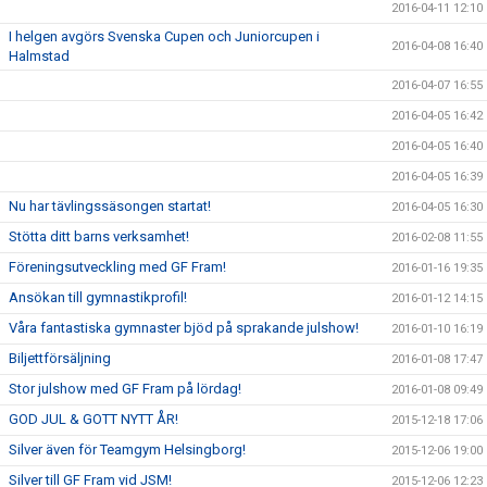
2016-04-11 12:10
I helgen avgörs Svenska Cupen och Juniorcupen i
2016-04-08 16:40
Halmstad
2016-04-07 16:55
2016-04-05 16:42
2016-04-05 16:40
2016-04-05 16:39
Nu har tävlingssäsongen startat!
2016-04-05 16:30
Stötta ditt barns verksamhet!
2016-02-08 11:55
Föreningsutveckling med GF Fram!
2016-01-16 19:35
Ansökan till gymnastikprofil!
2016-01-12 14:15
Våra fantastiska gymnaster bjöd på sprakande julshow!
2016-01-10 16:19
Biljettförsäljning
2016-01-08 17:47
Stor julshow med GF Fram på lördag!
2016-01-08 09:49
GOD JUL & GOTT NYTT ÅR!
2015-12-18 17:06
Silver även för Teamgym Helsingborg!
2015-12-06 19:00
Silver till GF Fram vid JSM!
2015-12-06 12:23