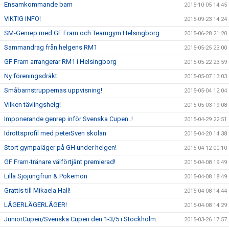
Ensamkommande barn
2015-10-05 14:45
VIKTIG INFO!
2015-09-23 14:24
SM-Genrep med GF Fram och Teamgym Helsingborg
2015-06-28 21:20
Sammandrag från helgens RM1
2015-05-25 23:00
GF Fram arrangerar RM1 i Helsingborg
2015-05-22 23:59
Ny föreningsdräkt
2015-05-07 13:03
Småbarnstruppernas uppvisning!
2015-05-04 12:04
Vilken tävlingshelg!
2015-05-03 19:08
Imponerande genrep inför Svenska Cupen..!
2015-04-29 22:51
Idrottsprofil med peterSven skolan
2015-04-20 14:38
Stort gympaläger på GH under helgen!
2015-04-12 00:10
GF Fram-tränare välförtjänt premierad!
2015-04-08 19:49
Lilla Sjöjungfrun & Pokemon
2015-04-08 18:49
Grattis till Mikaela Hall!
2015-04-08 14:44
LÄGERLÄGERLÄGER!
2015-04-08 14:29
JuniorCupen/Svenska Cupen den 1-3/5 i Stockholm.
2015-03-26 17:57