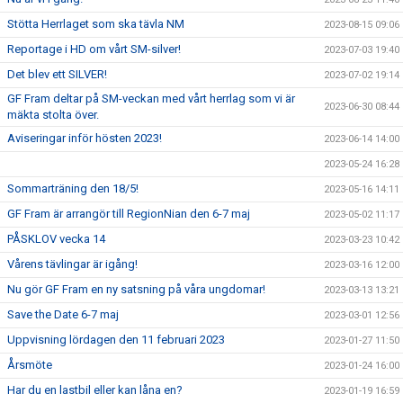
Stötta Herrlaget som ska tävla NM
2023-08-15 09:06
Reportage i HD om vårt SM-silver!
2023-07-03 19:40
Det blev ett SILVER!
2023-07-02 19:14
GF Fram deltar på SM-veckan med vårt herrlag som vi är
2023-06-30 08:44
mäkta stolta över.
Aviseringar inför hösten 2023!
2023-06-14 14:00
2023-05-24 16:28
Sommarträning den 18/5!
2023-05-16 14:11
GF Fram är arrangör till RegionNian den 6-7 maj
2023-05-02 11:17
PÅSKLOV vecka 14
2023-03-23 10:42
Vårens tävlingar är igång!
2023-03-16 12:00
Nu gör GF Fram en ny satsning på våra ungdomar!
2023-03-13 13:21
Save the Date 6-7 maj
2023-03-01 12:56
Uppvisning lördagen den 11 februari 2023
2023-01-27 11:50
Årsmöte
2023-01-24 16:00
Har du en lastbil eller kan låna en?
2023-01-19 16:59