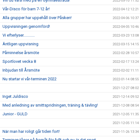
Vill du vara med på en Gymnaestrada!
2022-05-10 11:52
Vår-Disco för barn 7-12 år!
2022-04-12 12:21
Alla grupper har uppehåll över Påsken!
2022-04-06 10:37
Uppvisningen genomförd!
2022-04-05 10:46
Vi efterlyser............
2022-03-23 13:08
Äntligen uppvisning
2022-03-15 14:15
Påminnelse årsmöte
2022-02-28 10:57
Sportlovet vecka 8
2022-02-17 13:24
Inbjudan till Årsmöte
2022-02-02 11:11
Nu startar vi vår-terminen 2022
2022-01-14 08:55
2021-12-27 08:02
Inget Juldisco
2021-12-14 09:52
Med anledning av smittspridningen, träning & tävling!
2021-12-08 08:54
Junior - GULD
2021-12-05 11:35
2021-12-05 11:14
När man har roligt går tiden fort!
2021-11-26 13:34
Terminen tågar på framåt för fullt och nu är det snart