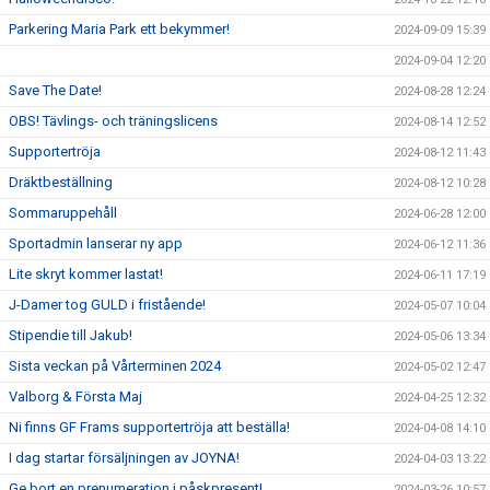
Parkering Maria Park ett bekymmer!
2024-09-09 15:39
2024-09-04 12:20
Save The Date!
2024-08-28 12:24
OBS! Tävlings- och träningslicens
2024-08-14 12:52
Supportertröja
2024-08-12 11:43
Dräktbeställning
2024-08-12 10:28
Sommaruppehåll
2024-06-28 12:00
Sportadmin lanserar ny app
2024-06-12 11:36
Lite skryt kommer lastat!
2024-06-11 17:19
J-Damer tog GULD i fristående!
2024-05-07 10:04
Stipendie till Jakub!
2024-05-06 13:34
Sista veckan på Vårterminen 2024
2024-05-02 12:47
Valborg & Första Maj
2024-04-25 12:32
Ni finns GF Frams supportertröja att beställa!
2024-04-08 14:10
I dag startar försäljningen av JOYNA!
2024-04-03 13:22
Ge bort en prenumeration i påskpresent!
2024-03-26 10:57