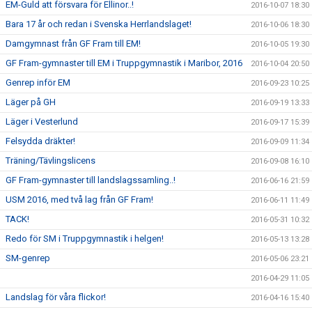
EM-Guld att försvara för Ellinor..!
2016-10-07 18:30
Bara 17 år och redan i Svenska Herrlandslaget!
2016-10-06 18:30
Damgymnast från GF Fram till EM!
2016-10-05 19:30
GF Fram-gymnaster till EM i Truppgymnastik i Maribor, 2016
2016-10-04 20:50
Genrep inför EM
2016-09-23 10:25
Läger på GH
2016-09-19 13:33
Läger i Vesterlund
2016-09-17 15:39
Felsydda dräkter!
2016-09-09 11:34
Träning/Tävlingslicens
2016-09-08 16:10
GF Fram-gymnaster till landslagssamling..!
2016-06-16 21:59
USM 2016, med två lag från GF Fram!
2016-06-11 11:49
TACK!
2016-05-31 10:32
Redo för SM i Truppgymnastik i helgen!
2016-05-13 13:28
SM-genrep
2016-05-06 23:21
2016-04-29 11:05
Landslag för våra flickor!
2016-04-16 15:40