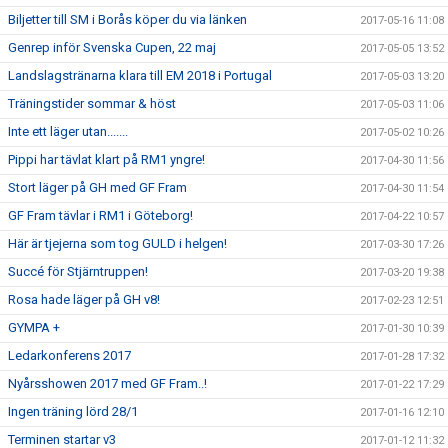
Biljetter till SM i Borås köper du via länken
2017-05-16 11:08
Genrep inför Svenska Cupen, 22 maj
2017-05-05 13:52
Landslagstränarna klara till EM 2018 i Portugal
2017-05-03 13:20
Träningstider sommar & höst
2017-05-03 11:06
Inte ett läger utan.......
2017-05-02 10:26
Pippi har tävlat klart på RM1 yngre!
2017-04-30 11:56
Stort läger på GH med GF Fram
2017-04-30 11:54
GF Fram tävlar i RM1 i Göteborg!
2017-04-22 10:57
Här är tjejerna som tog GULD i helgen!
2017-03-30 17:26
Succé för Stjärntruppen!
2017-03-20 19:38
Rosa hade läger på GH v8!
2017-02-23 12:51
GYMPA +
2017-01-30 10:39
Ledarkonferens 2017
2017-01-28 17:32
Nyårsshowen 2017 med GF Fram..!
2017-01-22 17:29
Ingen träning lörd 28/1
2017-01-16 12:10
Terminen startar v3
2017-01-12 11:32