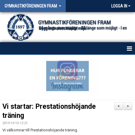
GYMNASTIKFÖRENINGEN FRAM
LOGGA IN
GYMNASTIKFÖRENINGEN FRAM
Så många som möjligt - Så länge som möjligt - I en trygg och utvecklande miljö.
HEM
NYHETER FÖR ALLA TRUPPER
OM FÖRENINGEN
DOKUMENT
Vi startar: Prestationshöjande
<
>
träning
2019-10-10 12:21
Vi välkomnar till Prestationshöjande träning.