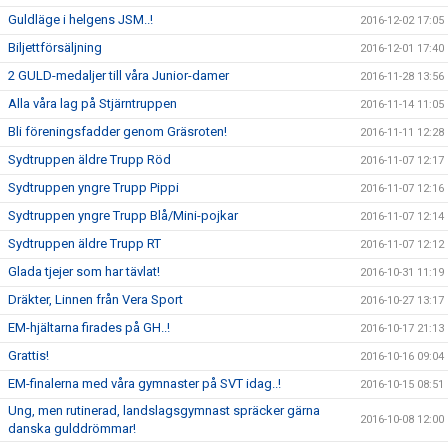
Guldläge i helgens JSM..!
2016-12-02 17:05
Biljettförsäljning
2016-12-01 17:40
2 GULD-medaljer till våra Junior-damer
2016-11-28 13:56
Alla våra lag på Stjärntruppen
2016-11-14 11:05
Bli föreningsfadder genom Gräsroten!
2016-11-11 12:28
Sydtruppen äldre Trupp Röd
2016-11-07 12:17
Sydtruppen yngre Trupp Pippi
2016-11-07 12:16
Sydtruppen yngre Trupp Blå/Mini-pojkar
2016-11-07 12:14
Sydtruppen äldre Trupp RT
2016-11-07 12:12
Glada tjejer som har tävlat!
2016-10-31 11:19
Dräkter, Linnen från Vera Sport
2016-10-27 13:17
EM-hjältarna firades på GH..!
2016-10-17 21:13
Grattis!
2016-10-16 09:04
EM-finalerna med våra gymnaster på SVT idag..!
2016-10-15 08:51
Ung, men rutinerad, landslagsgymnast spräcker gärna
2016-10-08 12:00
danska gulddrömmar!