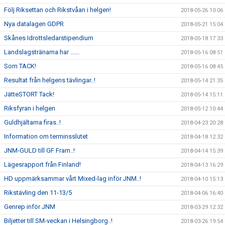
Följ Riksettan och Rikstvåan i helgen!
2018-05-26 10:06
Nya datalagen GDPR
2018-05-21 15:04
Skånes Idrottsledarstipendium
2018-05-18 17:33
Landslagstränarna har ......
2018-05-16 08:51
Som TACK!
2018-05-16 08:45
Resultat från helgens tävlingar..!
2018-05-14 21:35
JätteSTORT Tack!
2018-05-14 15:11
Riksfyran i helgen
2018-05-12 10:44
Guldhjältarna firas..!
2018-04-23 20:28
Information om terminsslutet
2018-04-18 12:32
JNM-GULD till GF Fram..!
2018-04-14 15:39
Lägesrapport från Finland!
2018-04-13 16:29
HD uppmärksammar vårt Mixed-lag inför JNM..!
2018-04-10 15:13
Rikstävling den 11-13/5
2018-04-06 16:40
Genrep inför JNM
2018-03-29 12:32
Biljetter till SM-veckan i Helsingborg..!
2018-03-26 19:54