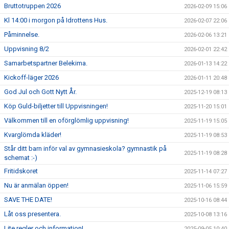
Bruttotruppen 2026
2026-02-09 15:06
Kl 14:00 i morgon på Idrottens Hus.
2026-02-07 22:06
Påminnelse.
2026-02-06 13:21
Uppvisning 8/2
2026-02-01 22:42
Samarbetspartner Belekima.
2026-01-13 14:22
Kickoff-läger 2026
2026-01-11 20:48
God Jul och Gott Nytt År.
2025-12-19 08:13
Köp Guld-biljetter till Uppvisningen!
2025-11-20 15:01
Välkommen till en oförglömlig uppvisning!
2025-11-19 15:05
Kvarglömda kläder!
2025-11-19 08:53
Står ditt barn inför val av gymnasieskola? gymnastik på
2025-11-19 08:28
schemat :-)
Fritidskoret
2025-11-14 07:27
Nu är anmälan öppen!
2025-11-06 15:59
SAVE THE DATE!
2025-10-16 08:44
Låt oss presentera.
2025-10-08 13:16
Lite regler och information!
2025-09-05 10:40