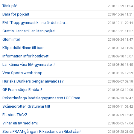
Tänk på!
2018-10-29 11:54
Bara för pojkar!
2018-10-26 11:31
EM i Truppgymnastik - nu är det nära..!
2018-10-11 22:44
Grattis Hanna till en liten pojke!
2018-10-11 11:37
Glöm inte!
2018-09-24 11:47
Köpa dräkt/linne till barn
2018-09-13 11:35
Information inför höstlovet!
2018-09-10 10:07
Lär känna våra EM-gymnaster..!
2018-08-30 16:45
Vera Sports webbshop
2018-08-15 17:29
Hur ska Dunkers pengar användas?
2018-08-07 09:18
GF Fram sörjer Embla..!
2018-08-03 10:00
Rekordmånga landslagsgymnaster i GF Fram
2018-07-13 07:47
Skåneidrotten Gratulerar till!
2018-07-11 09:42
Ett stort TACK!
2018-07-09 15:42
Vi har en ny medlem!
2018-06-05 17:04
Stora FRAM-gångar i Riksettan och Rikstvåan!
2018-05-28 21:08