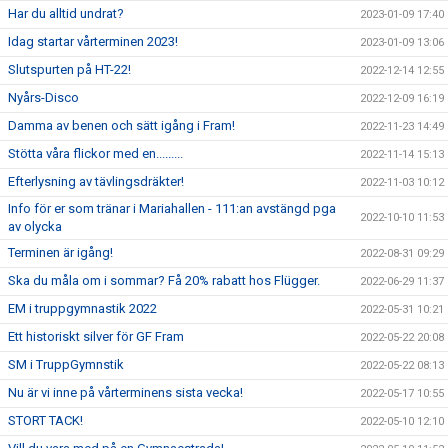
Har du alltid undrat?
2023-01-09 17:40
Idag startar vårterminen 2023!
2023-01-09 13:06
Slutspurten på HT-22!
2022-12-14 12:55
Nyårs-Disco
2022-12-09 16:19
Damma av benen och sätt igång i Fram!
2022-11-23 14:49
Stötta våra flickor med en.........
2022-11-14 15:13
Efterlysning av tävlingsdräkter!
2022-11-03 10:12
Info för er som tränar i Mariahallen - 111:an avstängd pga
2022-10-10 11:53
av olycka
Terminen är igång!
2022-08-31 09:29
Ska du måla om i sommar? Få 20% rabatt hos Flügger.
2022-06-29 11:37
EM i truppgymnastik 2022
2022-05-31 10:21
Ett historiskt silver för GF Fram
2022-05-22 20:08
SM i TruppGymnstik
2022-05-22 08:13
Nu är vi inne på vårterminens sista vecka!
2022-05-17 10:55
STORT TACK!
2022-05-10 12:10