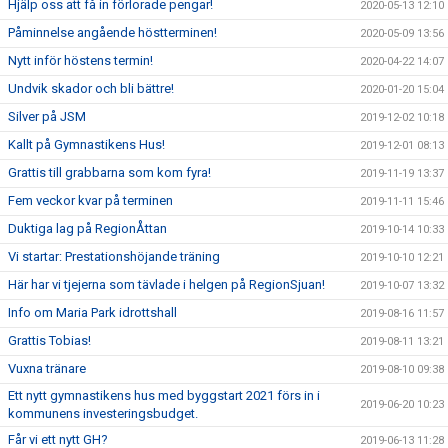
Hjälp oss att få in förlorade pengar!
2020-05-13 12:10
Påminnelse angående höstterminen!
2020-05-09 13:56
Nytt inför höstens termin!
2020-04-22 14:07
Undvik skador och bli bättre!
2020-01-20 15:04
Silver på JSM
2019-12-02 10:18
Kallt på Gymnastikens Hus!
2019-12-01 08:13
Grattis till grabbarna som kom fyra!
2019-11-19 13:37
Fem veckor kvar på terminen
2019-11-11 15:46
Duktiga lag på RegionÅttan
2019-10-14 10:33
Vi startar: Prestationshöjande träning
2019-10-10 12:21
Här har vi tjejerna som tävlade i helgen på RegionSjuan!
2019-10-07 13:32
Info om Maria Park idrottshall
2019-08-16 11:57
Grattis Tobias!
2019-08-11 13:21
Vuxna tränare
2019-08-10 09:38
Ett nytt gymnastikens hus med byggstart 2021 förs in i
2019-06-20 10:23
kommunens investeringsbudget.
Får vi ett nytt GH?
2019-06-13 11:28