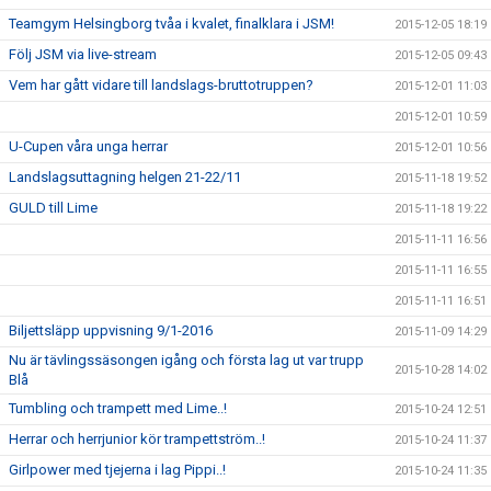
Teamgym Helsingborg tvåa i kvalet, finalklara i JSM!
2015-12-05 18:19
Följ JSM via live-stream
2015-12-05 09:43
Vem har gått vidare till landslags-bruttotruppen?
2015-12-01 11:03
2015-12-01 10:59
U-Cupen våra unga herrar
2015-12-01 10:56
Landslagsuttagning helgen 21-22/11
2015-11-18 19:52
GULD till Lime
2015-11-18 19:22
2015-11-11 16:56
2015-11-11 16:55
2015-11-11 16:51
Biljettsläpp uppvisning 9/1-2016
2015-11-09 14:29
Nu är tävlingssäsongen igång och första lag ut var trupp
2015-10-28 14:02
Blå
Tumbling och trampett med Lime..!
2015-10-24 12:51
Herrar och herrjunior kör trampettström..!
2015-10-24 11:37
Girlpower med tjejerna i lag Pippi..!
2015-10-24 11:35