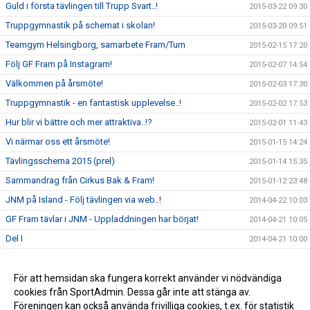
Guld i första tävlingen till Trupp Svart..!
2015-03-22 09:30
Truppgymnastik på schemat i skolan!
2015-03-20 09:51
Teamgym Helsingborg, samarbete Fram/Turn
2015-02-15 17:20
Följ GF Fram på Instagram!
2015-02-07 14:54
Välkommen på årsmöte!
2015-02-03 17:30
Truppgymnastik - en fantastisk upplevelse..!
2015-02-02 17:53
Hur blir vi bättre och mer attraktiva..!?
2015-02-01 11:43
Vi närmar oss ett årsmöte!
2015-01-15 14:24
Tävlingsschema 2015 (prel)
2015-01-14 15:35
Sammandrag från Cirkus Bak & Fram!
2015-01-12 23:48
JNM på Island - Följ tävlingen via web..!
2014-04-22 10:03
GF Fram tävlar i JNM - Uppladdningen har börjat!
2014-04-21 10:05
Del I
2014-04-21 10:00
Del II
2014-04-21 09:59
Del III
För att hemsidan ska fungera korrekt använder vi nödvändiga
2014-04-21 09:59
cookies från SportAdmin. Dessa går inte att stänga av.
Del IV
2014-04-21 09:12
Föreningen kan också använda frivilliga cookies, t.ex. för statistik