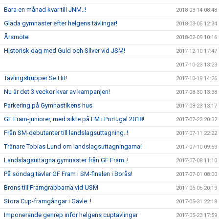
Bara en månad kvar till JNM..!
2018-03-14 08:48
Glada gymnaster efter helgens tävlingar!
2018-03-05 12:34
Årsmöte
2018-02-09 10:16
Historisk dag med Guld och Silver vid JSM!
2017-12-10 17:47
2017-10-23 13:23
Tävlingstrupper Se Hit!
2017-10-19 14:26
Nu är det 3 veckor kvar av kampanjen!
2017-08-30 13:38
Parkering på Gymnastikens hus
2017-08-23 13:17
GF Fram-juniorer, med sikte på EM i Portugal 2018!
2017-07-23 20:32
Från SM-debutanter till landslagsuttagning..!
2017-07-11 22:22
Tränare Tobias Lund om landslagsuttagningarna!
2017-07-10 09:59
Landslagsuttagna gymnaster från GF Fram..!
2017-07-08 11:10
På söndag tävlar GF Fram i SM-finalen i Borås!
2017-07-01 08:00
Brons till Framgrabbarna vid USM
2017-06-05 20:19
Stora Cup-framgångar i Gävle..!
2017-05-31 22:18
Imponerande genrep inför helgens cuptävlingar
2017-05-23 17:59