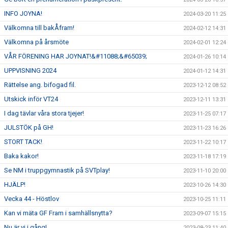
INFO JOYNA!
2024-03-20 11:25
Välkomna till bakÅfram!
2024-02-12 14:31
Välkomna på årsmöte
2024-02-01 12:24
VÅR FÖRENING HAR JOYNAT!&#11088;&#65039;
2024-01-26 10:14
UPPVISNING 2024
2024-01-12 14:31
Rättelse ang. bifogad fil.
2023-12-12 08:52
Utskick inför VT24
2023-12-11 13:31
I dag tävlar våra stora tjejer!
2023-11-25 07:17
JULSTÖK på GH!
2023-11-23 16:26
STORT TACK!
2023-11-22 10:17
Baka kakor!
2023-11-18 17:19
Se NM i truppgymnastik på SVTplay!
2023-11-10 20:00
HJÄLP!
2023-10-26 14:30
Vecka 44 - Höstlov
2023-10-25 11:11
Kan vi mäta GF Fram i samhällsnytta?
2023-09-07 15:15
Nu är vi i gång!
2023-08-23 11:40