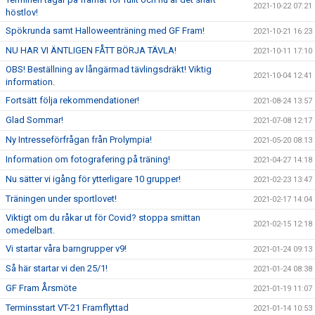
2021-10-22 07:21
höstlov!
Spökrunda samt Halloweenträning med GF Fram!
2021-10-21 16:23
NU HAR VI ÄNTLIGEN FÅTT BÖRJA TÄVLA!
2021-10-11 17:10
OBS! Beställning av långärmad tävlingsdräkt! Viktig
2021-10-04 12:41
information.
Fortsätt följa rekommendationer!
2021-08-24 13:57
Glad Sommar!
2021-07-08 12:17
Ny Intresseförfrågan från Prolympia!
2021-05-20 08:13
Information om fotografering på träning!
2021-04-27 14:18
Nu sätter vi igång för ytterligare 10 grupper!
2021-02-23 13:47
Träningen under sportlovet!
2021-02-17 14:04
Viktigt om du råkar ut för Covid? stoppa smittan
2021-02-15 12:18
omedelbart.
Vi startar våra barngrupper v9!
2021-01-24 09:13
Så här startar vi den 25/1!
2021-01-24 08:38
GF Fram Årsmöte
2021-01-19 11:07
Terminsstart VT-21 Framflyttad
2021-01-14 10:53