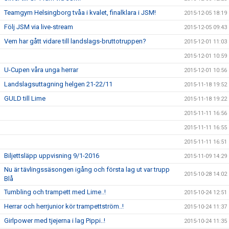
Teamgym Helsingborg tvåa i kvalet, finalklara i JSM!
2015-12-05 18:19
Följ JSM via live-stream
2015-12-05 09:43
Vem har gått vidare till landslags-bruttotruppen?
2015-12-01 11:03
2015-12-01 10:59
U-Cupen våra unga herrar
2015-12-01 10:56
Landslagsuttagning helgen 21-22/11
2015-11-18 19:52
GULD till Lime
2015-11-18 19:22
2015-11-11 16:56
2015-11-11 16:55
2015-11-11 16:51
Biljettsläpp uppvisning 9/1-2016
2015-11-09 14:29
Nu är tävlingssäsongen igång och första lag ut var trupp
2015-10-28 14:02
Blå
Tumbling och trampett med Lime..!
2015-10-24 12:51
Herrar och herrjunior kör trampettström..!
2015-10-24 11:37
Girlpower med tjejerna i lag Pippi..!
2015-10-24 11:35