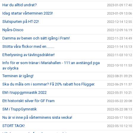
Har du alltid undrat?
2023-01-09 17:40
Idag startar vårterminen 2023!
2023-01-09 13:06
Slutspurten på HT-22!
2022-12-14 12:55
Nyårs-Disco
2022-12-09 16:19
Damma av benen och sätt igång i Fram!
2022-11-23 14:49
Stötta våra flickor med en.........
2022-11-14 15:13
Efterlysning av tävlingsdräkter!
2022-11-03 10:12
Info för er som tränar i Mariahallen - 111:an avstängd pga
2022-10-10 11:53
av olycka
Terminen är igång!
2022-08-31 09:29
Ska du måla om i sommar? Få 20% rabatt hos Flügger.
2022-06-29 11:37
EM i truppgymnastik 2022
2022-05-31 10:21
Ett historiskt silver för GF Fram
2022-05-22 20:08
SM i TruppGymnstik
2022-05-22 08:13
Nu är vi inne på vårterminens sista vecka!
2022-05-17 10:55
STORT TACK!
2022-05-10 12:10