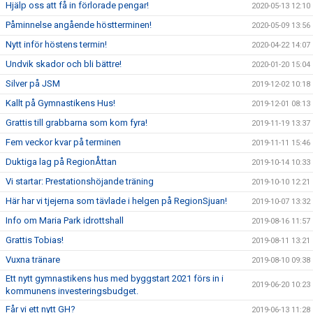
Hjälp oss att få in förlorade pengar!
2020-05-13 12:10
Påminnelse angående höstterminen!
2020-05-09 13:56
Nytt inför höstens termin!
2020-04-22 14:07
Undvik skador och bli bättre!
2020-01-20 15:04
Silver på JSM
2019-12-02 10:18
Kallt på Gymnastikens Hus!
2019-12-01 08:13
Grattis till grabbarna som kom fyra!
2019-11-19 13:37
Fem veckor kvar på terminen
2019-11-11 15:46
Duktiga lag på RegionÅttan
2019-10-14 10:33
Vi startar: Prestationshöjande träning
2019-10-10 12:21
Här har vi tjejerna som tävlade i helgen på RegionSjuan!
2019-10-07 13:32
Info om Maria Park idrottshall
2019-08-16 11:57
Grattis Tobias!
2019-08-11 13:21
Vuxna tränare
2019-08-10 09:38
Ett nytt gymnastikens hus med byggstart 2021 förs in i
2019-06-20 10:23
kommunens investeringsbudget.
Får vi ett nytt GH?
2019-06-13 11:28