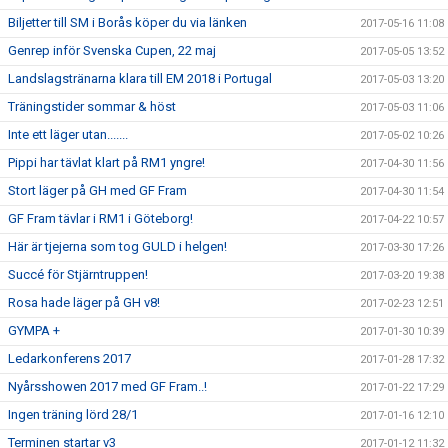
Biljetter till SM i Borås köper du via länken
2017-05-16 11:08
Genrep inför Svenska Cupen, 22 maj
2017-05-05 13:52
Landslagstränarna klara till EM 2018 i Portugal
2017-05-03 13:20
Träningstider sommar & höst
2017-05-03 11:06
Inte ett läger utan.......
2017-05-02 10:26
Pippi har tävlat klart på RM1 yngre!
2017-04-30 11:56
Stort läger på GH med GF Fram
2017-04-30 11:54
GF Fram tävlar i RM1 i Göteborg!
2017-04-22 10:57
Här är tjejerna som tog GULD i helgen!
2017-03-30 17:26
Succé för Stjärntruppen!
2017-03-20 19:38
Rosa hade läger på GH v8!
2017-02-23 12:51
GYMPA +
2017-01-30 10:39
Ledarkonferens 2017
2017-01-28 17:32
Nyårsshowen 2017 med GF Fram..!
2017-01-22 17:29
Ingen träning lörd 28/1
2017-01-16 12:10
Terminen startar v3
2017-01-12 11:32