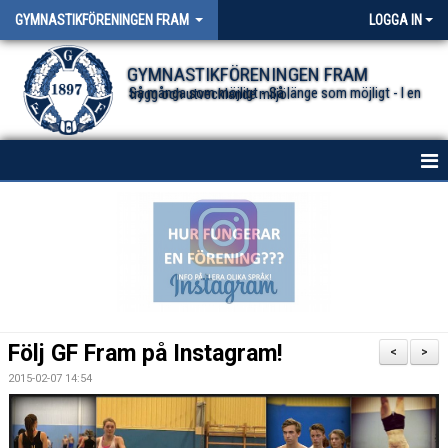
GYMNASTIKFÖRENINGEN FRAM
LOGGA IN
GYMNASTIKFÖRENINGEN FRAM
Så många som möjligt - Så länge som möjligt - I en trygg och utvecklande miljö.
HEM
NYHETER FÖR ALLA TRUPPER
OM FÖRENINGEN
DOKUMENT
Följ GF Fram på Instagram!
<
>
2015-02-07 14:54