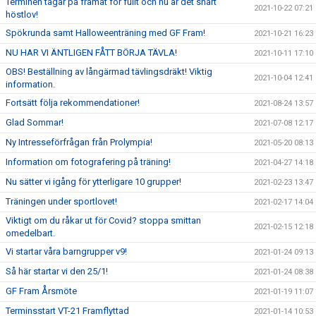
Terminen tågar på framåt för fullt och nu är det snart
2021-10-22 07:21
höstlov!
Spökrunda samt Halloweenträning med GF Fram!
2021-10-21 16:23
NU HAR VI ÄNTLIGEN FÅTT BÖRJA TÄVLA!
2021-10-11 17:10
OBS! Beställning av långärmad tävlingsdräkt! Viktig
2021-10-04 12:41
information.
Fortsätt följa rekommendationer!
2021-08-24 13:57
Glad Sommar!
2021-07-08 12:17
Ny Intresseförfrågan från Prolympia!
2021-05-20 08:13
Information om fotografering på träning!
2021-04-27 14:18
Nu sätter vi igång för ytterligare 10 grupper!
2021-02-23 13:47
Träningen under sportlovet!
2021-02-17 14:04
Viktigt om du råkar ut för Covid? stoppa smittan
2021-02-15 12:18
omedelbart.
Vi startar våra barngrupper v9!
2021-01-24 09:13
Så här startar vi den 25/1!
2021-01-24 08:38
GF Fram Årsmöte
2021-01-19 11:07
Terminsstart VT-21 Framflyttad
2021-01-14 10:53