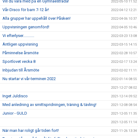
Vill du vara med på en Gymnaestrada!
2022-05-10 11:52
Vår-Disco för barn 7-12 år!
2022-04-12 12:21
Alla grupper har uppehåll över Påsken!
2022-04-06 10:37
Uppvisningen genomförd!
2022-04-05 10:46
Vi efterlyser............
2022-03-23 13:08
Äntligen uppvisning
2022-03-15 14:15
Påminnelse årsmöte
2022-02-28 10:57
Sportlovet vecka 8
2022-02-17 13:24
Inbjudan till Årsmöte
2022-02-02 11:11
Nu startar vi vår-terminen 2022
2022-01-14 08:55
2021-12-27 08:02
Inget Juldisco
2021-12-14 09:52
Med anledning av smittspridningen, träning & tävling!
2021-12-08 08:54
Junior - GULD
2021-12-05 11:35
2021-12-05 11:14
När man har roligt går tiden fort!
2021-11-26 13:34