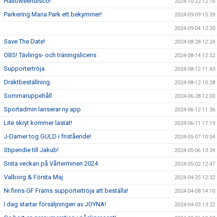
Halloweendisco!
2024-10-22 12:16
Parkering Maria Park ett bekymmer!
2024-09-09 15:39
2024-09-04 12:20
Save The Date!
2024-08-28 12:24
OBS! Tävlings- och träningslicens
2024-08-14 12:52
Supportertröja
2024-08-12 11:43
Dräktbeställning
2024-08-12 10:28
Sommaruppehåll
2024-06-28 12:00
Sportadmin lanserar ny app
2024-06-12 11:36
Lite skryt kommer lastat!
2024-06-11 17:19
J-Damer tog GULD i fristående!
2024-05-07 10:04
Stipendie till Jakub!
2024-05-06 13:34
Sista veckan på Vårterminen 2024
2024-05-02 12:47
Valborg & Första Maj
2024-04-25 12:32
Ni finns GF Frams supportertröja att beställa!
2024-04-08 14:10
I dag startar försäljningen av JOYNA!
2024-04-03 13:22