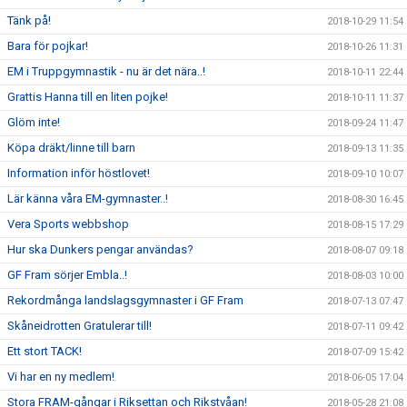
Tänk på!
2018-10-29 11:54
Bara för pojkar!
2018-10-26 11:31
EM i Truppgymnastik - nu är det nära..!
2018-10-11 22:44
Grattis Hanna till en liten pojke!
2018-10-11 11:37
Glöm inte!
2018-09-24 11:47
Köpa dräkt/linne till barn
2018-09-13 11:35
Information inför höstlovet!
2018-09-10 10:07
Lär känna våra EM-gymnaster..!
2018-08-30 16:45
Vera Sports webbshop
2018-08-15 17:29
Hur ska Dunkers pengar användas?
2018-08-07 09:18
GF Fram sörjer Embla..!
2018-08-03 10:00
Rekordmånga landslagsgymnaster i GF Fram
2018-07-13 07:47
Skåneidrotten Gratulerar till!
2018-07-11 09:42
Ett stort TACK!
2018-07-09 15:42
Vi har en ny medlem!
2018-06-05 17:04
Stora FRAM-gångar i Riksettan och Rikstvåan!
2018-05-28 21:08