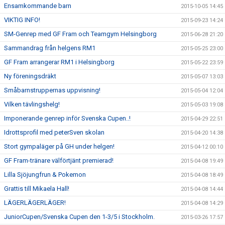
Ensamkommande barn
2015-10-05 14:45
VIKTIG INFO!
2015-09-23 14:24
SM-Genrep med GF Fram och Teamgym Helsingborg
2015-06-28 21:20
Sammandrag från helgens RM1
2015-05-25 23:00
GF Fram arrangerar RM1 i Helsingborg
2015-05-22 23:59
Ny föreningsdräkt
2015-05-07 13:03
Småbarnstruppernas uppvisning!
2015-05-04 12:04
Vilken tävlingshelg!
2015-05-03 19:08
Imponerande genrep inför Svenska Cupen..!
2015-04-29 22:51
Idrottsprofil med peterSven skolan
2015-04-20 14:38
Stort gympaläger på GH under helgen!
2015-04-12 00:10
GF Fram-tränare välförtjänt premierad!
2015-04-08 19:49
Lilla Sjöjungfrun & Pokemon
2015-04-08 18:49
Grattis till Mikaela Hall!
2015-04-08 14:44
LÄGERLÄGERLÄGER!
2015-04-08 14:29
JuniorCupen/Svenska Cupen den 1-3/5 i Stockholm.
2015-03-26 17:57