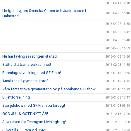
2016-04-11 12:10
I helgen avgörs Svenska Cupen och Juniorcupen i
2016-04-08 16:40
Halmstad
2016-04-07 16:55
2016-04-05 16:42
2016-04-05 16:40
2016-04-05 16:39
Nu har tävlingssäsongen startat!
2016-04-05 16:30
Stötta ditt barns verksamhet!
2016-02-08 11:55
Föreningsutveckling med GF Fram!
2016-01-16 19:35
Ansökan till gymnastikprofil!
2016-01-12 14:15
Våra fantastiska gymnaster bjöd på sprakande julshow!
2016-01-10 16:19
Biljettförsäljning
2016-01-08 17:47
Stor julshow med GF Fram på lördag!
2016-01-08 09:49
GOD JUL & GOTT NYTT ÅR!
2015-12-18 17:06
Silver även för Teamgym Helsingborg!
2015-12-06 19:00
Silver till GF Fram vid JSM!
2015-12-06 12:23