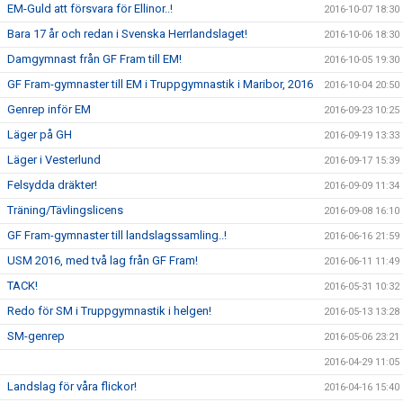
EM-Guld att försvara för Ellinor..!
2016-10-07 18:30
Bara 17 år och redan i Svenska Herrlandslaget!
2016-10-06 18:30
Damgymnast från GF Fram till EM!
2016-10-05 19:30
GF Fram-gymnaster till EM i Truppgymnastik i Maribor, 2016
2016-10-04 20:50
Genrep inför EM
2016-09-23 10:25
Läger på GH
2016-09-19 13:33
Läger i Vesterlund
2016-09-17 15:39
Felsydda dräkter!
2016-09-09 11:34
Träning/Tävlingslicens
2016-09-08 16:10
GF Fram-gymnaster till landslagssamling..!
2016-06-16 21:59
USM 2016, med två lag från GF Fram!
2016-06-11 11:49
TACK!
2016-05-31 10:32
Redo för SM i Truppgymnastik i helgen!
2016-05-13 13:28
SM-genrep
2016-05-06 23:21
2016-04-29 11:05
Landslag för våra flickor!
2016-04-16 15:40