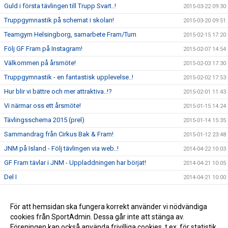
Guld i första tävlingen till Trupp Svart..!
2015-03-22 09:30
Truppgymnastik på schemat i skolan!
2015-03-20 09:51
Teamgym Helsingborg, samarbete Fram/Turn
2015-02-15 17:20
Följ GF Fram på Instagram!
2015-02-07 14:54
Välkommen på årsmöte!
2015-02-03 17:30
Truppgymnastik - en fantastisk upplevelse..!
2015-02-02 17:53
Hur blir vi bättre och mer attraktiva..!?
2015-02-01 11:43
Vi närmar oss ett årsmöte!
2015-01-15 14:24
Tävlingsschema 2015 (prel)
2015-01-14 15:35
Sammandrag från Cirkus Bak & Fram!
2015-01-12 23:48
JNM på Island - Följ tävlingen via web..!
2014-04-22 10:03
GF Fram tävlar i JNM - Uppladdningen har börjat!
2014-04-21 10:05
Del I
2014-04-21 10:00
Del II
2014-04-21 09:59
Del III
För att hemsidan ska fungera korrekt använder vi nödvändiga
2014-04-21 09:59
cookies från SportAdmin. Dessa går inte att stänga av.
Del IV
2014-04-21 09:12
Föreningen kan också använda frivilliga cookies, t.ex. för statistik