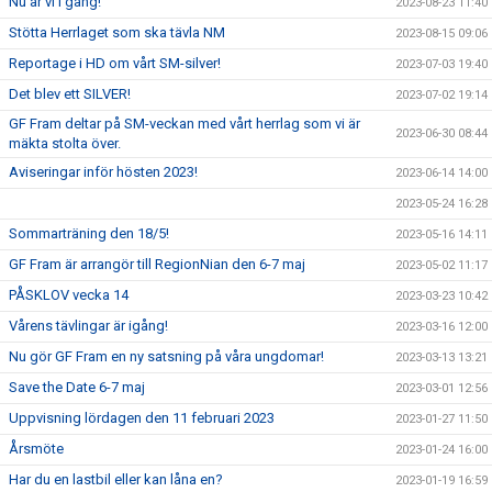
Nu är vi i gång!
2023-08-23 11:40
Stötta Herrlaget som ska tävla NM
2023-08-15 09:06
Reportage i HD om vårt SM-silver!
2023-07-03 19:40
Det blev ett SILVER!
2023-07-02 19:14
GF Fram deltar på SM-veckan med vårt herrlag som vi är
2023-06-30 08:44
mäkta stolta över.
Aviseringar inför hösten 2023!
2023-06-14 14:00
2023-05-24 16:28
Sommarträning den 18/5!
2023-05-16 14:11
GF Fram är arrangör till RegionNian den 6-7 maj
2023-05-02 11:17
PÅSKLOV vecka 14
2023-03-23 10:42
Vårens tävlingar är igång!
2023-03-16 12:00
Nu gör GF Fram en ny satsning på våra ungdomar!
2023-03-13 13:21
Save the Date 6-7 maj
2023-03-01 12:56
Uppvisning lördagen den 11 februari 2023
2023-01-27 11:50
Årsmöte
2023-01-24 16:00
Har du en lastbil eller kan låna en?
2023-01-19 16:59