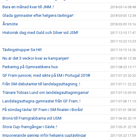
Bara en månad kvar till JNM..!
2018-03-14 08:48
Glada gymnaster efter helgens tävlingar!
2018-03-05 12:34
Årsmöte
2018-02-09 10:16
Historisk dag med Guld och Silver vid JSM!
2017-12-10 17:47
2017-10-23 13:23
Tävlingstrupper Se Hit!
2017-10-19 14:26
Nu är det 3 veckor kvar av kampanjen!
2017-08-30 13:38
Parkering på Gymnastikens hus
2017-08-23 13:17
GF Fram-juniorer, med sikte på EM i Portugal 2018!
2017-07-23 20:32
Från SM-debutanter till landslagsuttagning..!
2017-07-11 22:22
Tränare Tobias Lund om landslagsuttagningarna!
2017-07-10 09:59
Landslagsuttagna gymnaster från GF Fram..!
2017-07-08 11:10
På söndag tävlar GF Fram i SM-finalen i Borås!
2017-07-01 08:00
Brons till Framgrabbarna vid USM
2017-06-05 20:19
Stora Cup-framgångar i Gävle..!
2017-05-31 22:18
Imponerande genrep inför helgens cuptävlingar
2017-05-23 17:59