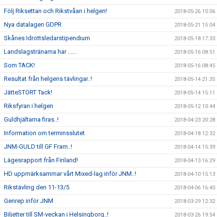
Följ Riksettan och Rikstvåan i helgen!
2018-05-26 10:06
Nya datalagen GDPR
2018-05-21 15:04
Skånes Idrottsledarstipendium
2018-05-18 17:33
Landslagstränarna har ......
2018-05-16 08:51
Som TACK!
2018-05-16 08:45
Resultat från helgens tävlingar..!
2018-05-14 21:35
JätteSTORT Tack!
2018-05-14 15:11
Riksfyran i helgen
2018-05-12 10:44
Guldhjältarna firas..!
2018-04-23 20:28
Information om terminsslutet
2018-04-18 12:32
JNM-GULD till GF Fram..!
2018-04-14 15:39
Lägesrapport från Finland!
2018-04-13 16:29
HD uppmärksammar vårt Mixed-lag inför JNM..!
2018-04-10 15:13
Rikstävling den 11-13/5
2018-04-06 16:40
Genrep inför JNM
2018-03-29 12:32
Biljetter till SM-veckan i Helsingborg..!
2018-03-26 19:54