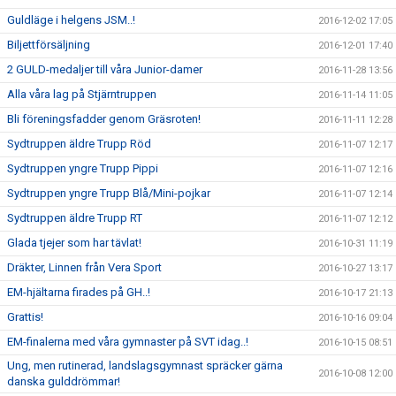
Guldläge i helgens JSM..!
2016-12-02 17:05
Biljettförsäljning
2016-12-01 17:40
2 GULD-medaljer till våra Junior-damer
2016-11-28 13:56
Alla våra lag på Stjärntruppen
2016-11-14 11:05
Bli föreningsfadder genom Gräsroten!
2016-11-11 12:28
Sydtruppen äldre Trupp Röd
2016-11-07 12:17
Sydtruppen yngre Trupp Pippi
2016-11-07 12:16
Sydtruppen yngre Trupp Blå/Mini-pojkar
2016-11-07 12:14
Sydtruppen äldre Trupp RT
2016-11-07 12:12
Glada tjejer som har tävlat!
2016-10-31 11:19
Dräkter, Linnen från Vera Sport
2016-10-27 13:17
EM-hjältarna firades på GH..!
2016-10-17 21:13
Grattis!
2016-10-16 09:04
EM-finalerna med våra gymnaster på SVT idag..!
2016-10-15 08:51
Ung, men rutinerad, landslagsgymnast spräcker gärna
2016-10-08 12:00
danska gulddrömmar!