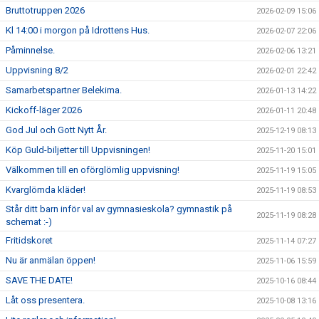
Bruttotruppen 2026
2026-02-09 15:06
Kl 14:00 i morgon på Idrottens Hus.
2026-02-07 22:06
Påminnelse.
2026-02-06 13:21
Uppvisning 8/2
2026-02-01 22:42
Samarbetspartner Belekima.
2026-01-13 14:22
Kickoff-läger 2026
2026-01-11 20:48
God Jul och Gott Nytt År.
2025-12-19 08:13
Köp Guld-biljetter till Uppvisningen!
2025-11-20 15:01
Välkommen till en oförglömlig uppvisning!
2025-11-19 15:05
Kvarglömda kläder!
2025-11-19 08:53
Står ditt barn inför val av gymnasieskola? gymnastik på
2025-11-19 08:28
schemat :-)
Fritidskoret
2025-11-14 07:27
Nu är anmälan öppen!
2025-11-06 15:59
SAVE THE DATE!
2025-10-16 08:44
Låt oss presentera.
2025-10-08 13:16