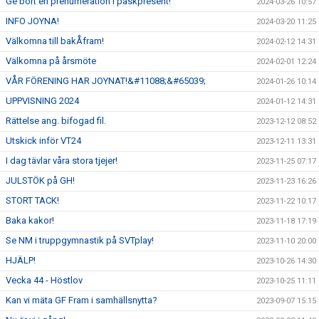
Ge bort en prenumeration i påskpresent!
2024-03-26 10:57
INFO JOYNA!
2024-03-20 11:25
Välkomna till bakÅfram!
2024-02-12 14:31
Välkomna på årsmöte
2024-02-01 12:24
VÅR FÖRENING HAR JOYNAT!&#11088;&#65039;
2024-01-26 10:14
UPPVISNING 2024
2024-01-12 14:31
Rättelse ang. bifogad fil.
2023-12-12 08:52
Utskick inför VT24
2023-12-11 13:31
I dag tävlar våra stora tjejer!
2023-11-25 07:17
JULSTÖK på GH!
2023-11-23 16:26
STORT TACK!
2023-11-22 10:17
Baka kakor!
2023-11-18 17:19
Se NM i truppgymnastik på SVTplay!
2023-11-10 20:00
HJÄLP!
2023-10-26 14:30
Vecka 44 - Höstlov
2023-10-25 11:11
Kan vi mäta GF Fram i samhällsnytta?
2023-09-07 15:15