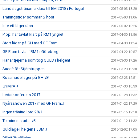
2017-05-05 13:52
Landslagstränarna klara till EM 2018 i Portugal
2017-05-03 13:20
Träningstider sommar & höst
2017-05-03 11:06
Inte ett läger utan.......
2017-05-02 10:26
Pippi har tävlat klart på RM1 yngre!
2017-04-30 11:56
Stort läger på GH med GF Fram
2017-04-30 11:54
GF Fram tävlar i RM1 i Göteborg!
2017-04-22 10:57
Här är tjejerna som tog GULD i helgen!
2017-03-30 17:26
Succé för Stjärntruppen!
2017-03-20 19:38
Rosa hade läger på GH v8!
2017-02-23 12:51
GYMPA +
2017-01-30 10:39
Ledarkonferens 2017
2017-01-28 17:32
Nyårsshowen 2017 med GF Fram..!
2017-01-22 17:29
Ingen träning lörd 28/1
2017-01-16 12:10
Terminen startar v3
2017-01-12 11:32
Guldläge i helgens JSM..!
2016-12-02 17:05
Biljettförsäljning