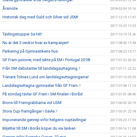
2018-03-05 12:34
Årsmöte
2018-02-09 10:16
Historisk dag med Guld och Silver vid JSM!
2017-12-10 17:47
2017-10-23 13:23
Tävlingstrupper Se Hit!
2017-10-19 14:26
Nu är det 3 veckor kvar av kampanjen!
2017-08-30 13:38
Parkering på Gymnastikens hus
2017-08-23 13:17
GF Fram-juniorer, med sikte på EM i Portugal 2018!
2017-07-23 20:32
Från SM-debutanter till landslagsuttagning..!
2017-07-11 22:22
Tränare Tobias Lund om landslagsuttagningarna!
2017-07-10 09:59
Landslagsuttagna gymnaster från GF Fram..!
2017-07-08 11:10
På söndag tävlar GF Fram i SM-finalen i Borås!
2017-07-01 08:00
Brons till Framgrabbarna vid USM
2017-06-05 20:19
Stora Cup-framgångar i Gävle..!
2017-05-31 22:18
Imponerande genrep inför helgens cuptävlingar
2017-05-23 17:59
Biljetter till SM i Borås köper du via länken
2017-05-16 11:08
Genrep inför Svenska Cupen, 22 maj