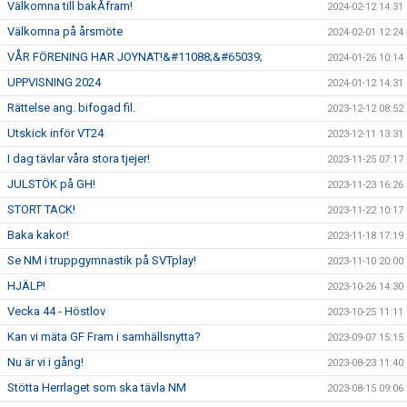
Välkomna till bakÅfram!
2024-02-12 14:31
Välkomna på årsmöte
2024-02-01 12:24
VÅR FÖRENING HAR JOYNAT!&#11088;&#65039;
2024-01-26 10:14
UPPVISNING 2024
2024-01-12 14:31
Rättelse ang. bifogad fil.
2023-12-12 08:52
Utskick inför VT24
2023-12-11 13:31
I dag tävlar våra stora tjejer!
2023-11-25 07:17
JULSTÖK på GH!
2023-11-23 16:26
STORT TACK!
2023-11-22 10:17
Baka kakor!
2023-11-18 17:19
Se NM i truppgymnastik på SVTplay!
2023-11-10 20:00
HJÄLP!
2023-10-26 14:30
Vecka 44 - Höstlov
2023-10-25 11:11
Kan vi mäta GF Fram i samhällsnytta?
2023-09-07 15:15
Nu är vi i gång!
2023-08-23 11:40
Stötta Herrlaget som ska tävla NM
2023-08-15 09:06