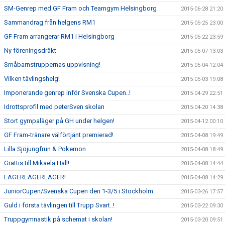
SM-Genrep med GF Fram och Teamgym Helsingborg
2015-06-28 21:20
Sammandrag från helgens RM1
2015-05-25 23:00
GF Fram arrangerar RM1 i Helsingborg
2015-05-22 23:59
Ny föreningsdräkt
2015-05-07 13:03
Småbarnstruppernas uppvisning!
2015-05-04 12:04
Vilken tävlingshelg!
2015-05-03 19:08
Imponerande genrep inför Svenska Cupen..!
2015-04-29 22:51
Idrottsprofil med peterSven skolan
2015-04-20 14:38
Stort gympaläger på GH under helgen!
2015-04-12 00:10
GF Fram-tränare välförtjänt premierad!
2015-04-08 19:49
Lilla Sjöjungfrun & Pokemon
2015-04-08 18:49
Grattis till Mikaela Hall!
2015-04-08 14:44
LÄGERLÄGERLÄGER!
2015-04-08 14:29
JuniorCupen/Svenska Cupen den 1-3/5 i Stockholm.
2015-03-26 17:57
Guld i första tävlingen till Trupp Svart..!
2015-03-22 09:30
Truppgymnastik på schemat i skolan!
2015-03-20 09:51