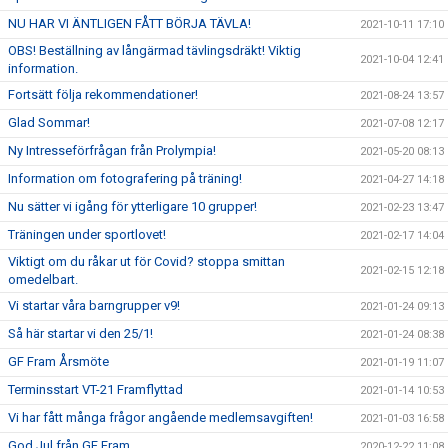
NU HAR VI ÄNTLIGEN FÅTT BÖRJA TÄVLA!
2021-10-11 17:10
OBS! Beställning av långärmad tävlingsdräkt! Viktig
2021-10-04 12:41
information.
Fortsätt följa rekommendationer!
2021-08-24 13:57
Glad Sommar!
2021-07-08 12:17
Ny Intresseförfrågan från Prolympia!
2021-05-20 08:13
Information om fotografering på träning!
2021-04-27 14:18
Nu sätter vi igång för ytterligare 10 grupper!
2021-02-23 13:47
Träningen under sportlovet!
2021-02-17 14:04
Viktigt om du råkar ut för Covid? stoppa smittan
2021-02-15 12:18
omedelbart.
Vi startar våra barngrupper v9!
2021-01-24 09:13
Så här startar vi den 25/1!
2021-01-24 08:38
GF Fram Årsmöte
2021-01-19 11:07
Terminsstart VT-21 Framflyttad
2021-01-14 10:53
Vi har fått många frågor angående medlemsavgiften!
2021-01-03 16:58
God Jul från GF Fram
2020-12-22 11:08