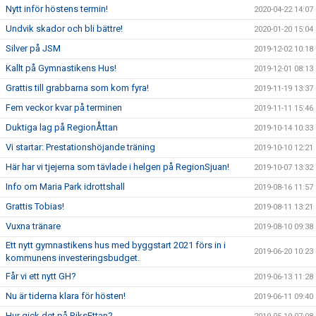
Nytt inför höstens termin!
2020-04-22 14:07
Undvik skador och bli bättre!
2020-01-20 15:04
Silver på JSM
2019-12-02 10:18
Kallt på Gymnastikens Hus!
2019-12-01 08:13
Grattis till grabbarna som kom fyra!
2019-11-19 13:37
Fem veckor kvar på terminen
2019-11-11 15:46
Duktiga lag på RegionÅttan
2019-10-14 10:33
Vi startar: Prestationshöjande träning
2019-10-10 12:21
Här har vi tjejerna som tävlade i helgen på RegionSjuan!
2019-10-07 13:32
Info om Maria Park idrottshall
2019-08-16 11:57
Grattis Tobias!
2019-08-11 13:21
Vuxna tränare
2019-08-10 09:38
Ett nytt gymnastikens hus med byggstart 2021 förs in i
2019-06-20 10:23
kommunens investeringsbudget.
Får vi ett nytt GH?
2019-06-13 11:28
Nu är tiderna klara för hösten!
2019-06-11 09:40
Hur gick det på RiksEttan?