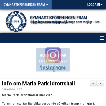
GYMNASTIKFÖRENINGEN FRAM
LOGGA IN
GYMNASTIKFÖRENINGEN FRAM
Så många som möjligt - Så länge som möjligt - I en trygg och utvecklande miljö.
HEM
NYHETER FÖR ALLA TRUPPER
OM FÖRENINGEN
DOKUMENT
Info om Maria Park idrottshall
<
>
2019-08-16 11:57
Maria Park idrottshall är klar v 37.
Terminen startar lite olika beroende på vilken trupp man går i.