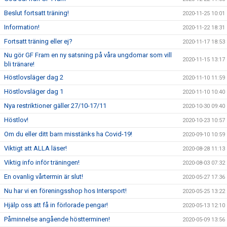
Beslut fortsatt träning!
2020-11-25 10:01
Information!
2020-11-22 18:31
Fortsatt träning eller ej?
2020-11-17 18:53
Nu gör GF Fram en ny satsning på våra ungdomar som vill
2020-11-15 13:17
bli tränare!
Höstlovsläger dag 2
2020-11-10 11:59
Höstlovsläger dag 1
2020-11-10 10:40
Nya restriktioner gäller 27/10-17/11
2020-10-30 09:40
Höstlov!
2020-10-23 10:57
Om du eller ditt barn misstänks ha Covid-19!
2020-09-10 10:59
Viktigt att ALLA läser!
2020-08-28 11:13
Viktig info inför träningen!
2020-08-03 07:32
En ovanlig vårtermin är slut!
2020-05-27 17:36
Nu har vi en föreningsshop hos Intersport!
2020-05-25 13:22
Hjälp oss att få in förlorade pengar!
2020-05-13 12:10
Påminnelse angående höstterminen!
2020-05-09 13:56