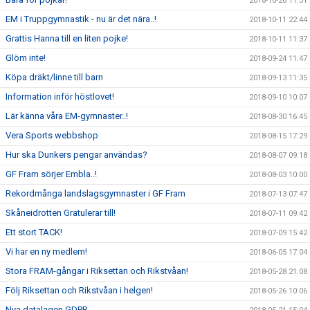
2018-10-26 11:31
EM i Truppgymnastik - nu är det nära..!
2018-10-11 22:44
Grattis Hanna till en liten pojke!
2018-10-11 11:37
Glöm inte!
2018-09-24 11:47
Köpa dräkt/linne till barn
2018-09-13 11:35
Information inför höstlovet!
2018-09-10 10:07
Lär känna våra EM-gymnaster..!
2018-08-30 16:45
Vera Sports webbshop
2018-08-15 17:29
Hur ska Dunkers pengar användas?
2018-08-07 09:18
GF Fram sörjer Embla..!
2018-08-03 10:00
Rekordmånga landslagsgymnaster i GF Fram
2018-07-13 07:47
Skåneidrotten Gratulerar till!
2018-07-11 09:42
Ett stort TACK!
2018-07-09 15:42
Vi har en ny medlem!
2018-06-05 17:04
Stora FRAM-gångar i Riksettan och Rikstvåan!
2018-05-28 21:08
Följ Riksettan och Rikstvåan i helgen!
2018-05-26 10:06
Nya datalagen GDPR