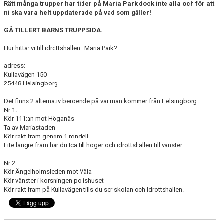
Rätt många trupper har tider på Maria Park dock inte alla och för att
ni ska vara helt uppdaterade på vad som gäller!
GÅ TILL ERT BARNS TRUPPSIDA.
Hur hittar vi till idrottshallen i Maria Park?
adress:
Kullavägen 150
25448 Helsingborg
Det finns 2 alternativ beroende på var man kommer från Helsingborg.
Nr 1.
Kör 111:an mot Höganäs
Ta av Mariastaden
Kör rakt fram genom 1 rondell.
Lite längre fram har du Ica till höger och idrottshallen till vänster
Nr 2
Kör Ängelholmsleden mot Väla
Kör vänster i korsningen polishuset
Kör rakt fram på Kullavägen tills du ser skolan och Idrottshallen.