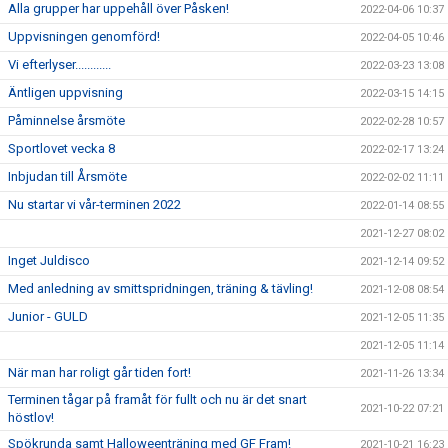
Alla grupper har uppehåll över Påsken!
2022-04-06 10:37
Uppvisningen genomförd!
2022-04-05 10:46
Vi efterlyser............
2022-03-23 13:08
Äntligen uppvisning
2022-03-15 14:15
Påminnelse årsmöte
2022-02-28 10:57
Sportlovet vecka 8
2022-02-17 13:24
Inbjudan till Årsmöte
2022-02-02 11:11
Nu startar vi vår-terminen 2022
2022-01-14 08:55
2021-12-27 08:02
Inget Juldisco
2021-12-14 09:52
Med anledning av smittspridningen, träning & tävling!
2021-12-08 08:54
Junior - GULD
2021-12-05 11:35
2021-12-05 11:14
När man har roligt går tiden fort!
2021-11-26 13:34
Terminen tågar på framåt för fullt och nu är det snart
2021-10-22 07:21
höstlov!
Spökrunda samt Halloweenträning med GF Fram!
2021-10-21 16:23