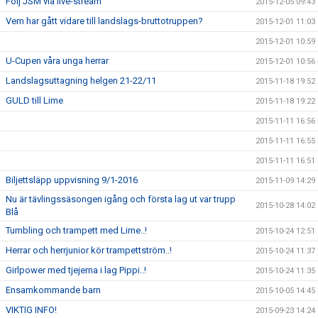
Följ JSM via live-stream
2015-12-05 09:43
Vem har gått vidare till landslags-bruttotruppen?
2015-12-01 11:03
2015-12-01 10:59
U-Cupen våra unga herrar
2015-12-01 10:56
Landslagsuttagning helgen 21-22/11
2015-11-18 19:52
GULD till Lime
2015-11-18 19:22
2015-11-11 16:56
2015-11-11 16:55
2015-11-11 16:51
Biljettsläpp uppvisning 9/1-2016
2015-11-09 14:29
Nu är tävlingssäsongen igång och första lag ut var trupp
2015-10-28 14:02
Blå
Tumbling och trampett med Lime..!
2015-10-24 12:51
Herrar och herrjunior kör trampettström..!
2015-10-24 11:37
Girlpower med tjejerna i lag Pippi..!
2015-10-24 11:35
Ensamkommande barn
2015-10-05 14:45
VIKTIG INFO!
2015-09-23 14:24