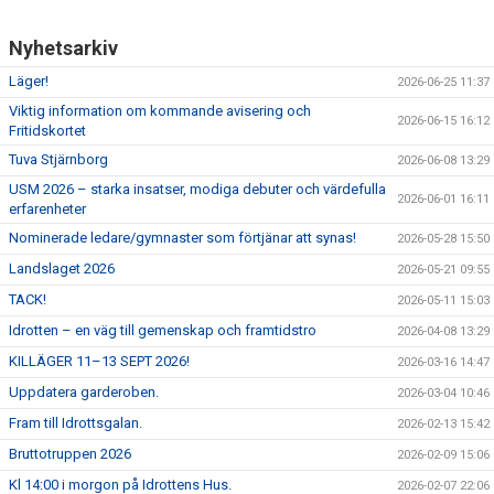
Nyhetsarkiv
Läger!
2026-06-25 11:37
Viktig information om kommande avisering och
2026-06-15 16:12
Fritidskortet
Tuva Stjärnborg
2026-06-08 13:29
USM 2026 – starka insatser, modiga debuter och värdefulla
2026-06-01 16:11
erfarenheter
Nominerade ledare/gymnaster som förtjänar att synas!
2026-05-28 15:50
Landslaget 2026
2026-05-21 09:55
TACK!
2026-05-11 15:03
Idrotten – en väg till gemenskap och framtidstro
2026-04-08 13:29
KILLÄGER 11–13 SEPT 2026!
2026-03-16 14:47
Uppdatera garderoben.
2026-03-04 10:46
Fram till Idrottsgalan.
2026-02-13 15:42
Bruttotruppen 2026
2026-02-09 15:06
Kl 14:00 i morgon på Idrottens Hus.
2026-02-07 22:06