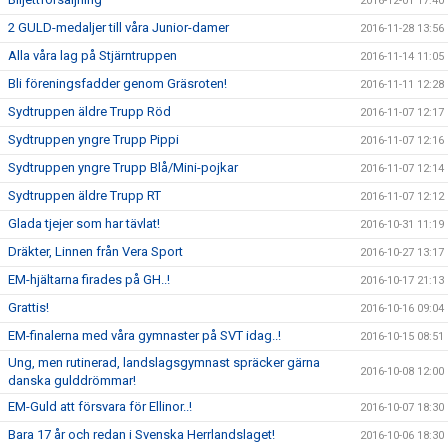
2016-12-01 17:40
2 GULD-medaljer till våra Junior-damer
2016-11-28 13:56
Alla våra lag på Stjärntruppen
2016-11-14 11:05
Bli föreningsfadder genom Gräsroten!
2016-11-11 12:28
Sydtruppen äldre Trupp Röd
2016-11-07 12:17
Sydtruppen yngre Trupp Pippi
2016-11-07 12:16
Sydtruppen yngre Trupp Blå/Mini-pojkar
2016-11-07 12:14
Sydtruppen äldre Trupp RT
2016-11-07 12:12
Glada tjejer som har tävlat!
2016-10-31 11:19
Dräkter, Linnen från Vera Sport
2016-10-27 13:17
EM-hjältarna firades på GH..!
2016-10-17 21:13
Grattis!
2016-10-16 09:04
EM-finalerna med våra gymnaster på SVT idag..!
2016-10-15 08:51
Ung, men rutinerad, landslagsgymnast spräcker gärna
2016-10-08 12:00
danska gulddrömmar!
EM-Guld att försvara för Ellinor..!
2016-10-07 18:30
Bara 17 år och redan i Svenska Herrlandslaget!
2016-10-06 18:30