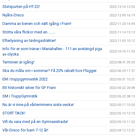
Slutspurten på HT-22!
2022-12-14 12:55
Nyårs-Disco
2022-12-09 16:19
Damma av benen och sätt igång i Fram!
2022-11-23 14:49
Stötta våra flickor med en.........
2022-11-14 15:13
Efterlysning av tävlingsdräkter!
2022-11-03 10:12
Info för er som tränar i Mariahallen - 111:an avstängd pga
2022-10-10 11:53
av olycka
Terminen är igång!
2022-08-31 09:29
Ska du måla om i sommar? Få 20% rabatt hos Flügger.
2022-06-29 11:37
EM i truppgymnastik 2022
2022-05-31 10:21
Ett historiskt silver för GF Fram
2022-05-22 20:08
SM i TruppGymnstik
2022-05-22 08:13
Nu är vi inne på vårterminens sista vecka!
2022-05-17 10:55
STORT TACK!
2022-05-10 12:10
Vill du vara med på en Gymnaestrada!
2022-05-10 11:52
Vår-Disco för barn 7-12 år!
2022-04-12 12:21