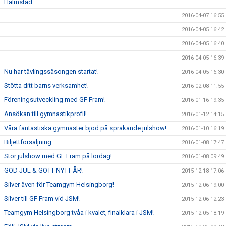
Halmstad
2016-04-07 16:55
2016-04-05 16:42
2016-04-05 16:40
2016-04-05 16:39
Nu har tävlingssäsongen startat!
2016-04-05 16:30
Stötta ditt barns verksamhet!
2016-02-08 11:55
Föreningsutveckling med GF Fram!
2016-01-16 19:35
Ansökan till gymnastikprofil!
2016-01-12 14:15
Våra fantastiska gymnaster bjöd på sprakande julshow!
2016-01-10 16:19
Biljettförsäljning
2016-01-08 17:47
Stor julshow med GF Fram på lördag!
2016-01-08 09:49
GOD JUL & GOTT NYTT ÅR!
2015-12-18 17:06
Silver även för Teamgym Helsingborg!
2015-12-06 19:00
Silver till GF Fram vid JSM!
2015-12-06 12:23
Teamgym Helsingborg tvåa i kvalet, finalklara i JSM!
2015-12-05 18:19