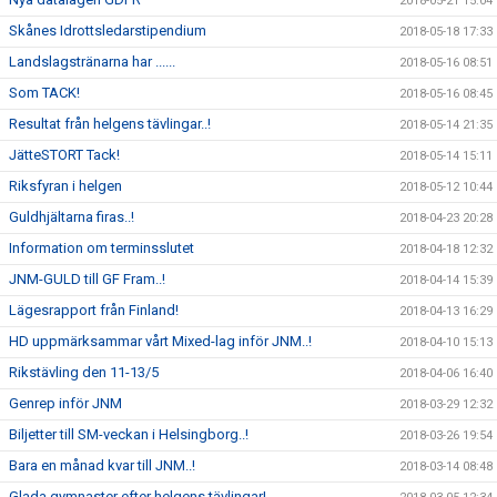
2018-05-21 15:04
Skånes Idrottsledarstipendium
2018-05-18 17:33
Landslagstränarna har ......
2018-05-16 08:51
Som TACK!
2018-05-16 08:45
Resultat från helgens tävlingar..!
2018-05-14 21:35
JätteSTORT Tack!
2018-05-14 15:11
Riksfyran i helgen
2018-05-12 10:44
Guldhjältarna firas..!
2018-04-23 20:28
Information om terminsslutet
2018-04-18 12:32
JNM-GULD till GF Fram..!
2018-04-14 15:39
Lägesrapport från Finland!
2018-04-13 16:29
HD uppmärksammar vårt Mixed-lag inför JNM..!
2018-04-10 15:13
Rikstävling den 11-13/5
2018-04-06 16:40
Genrep inför JNM
2018-03-29 12:32
Biljetter till SM-veckan i Helsingborg..!
2018-03-26 19:54
Bara en månad kvar till JNM..!
2018-03-14 08:48
Glada gymnaster efter helgens tävlingar!