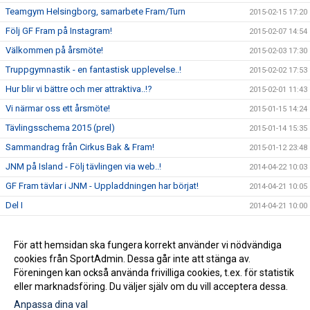
Teamgym Helsingborg, samarbete Fram/Turn
2015-02-15 17:20
Följ GF Fram på Instagram!
2015-02-07 14:54
Välkommen på årsmöte!
2015-02-03 17:30
Truppgymnastik - en fantastisk upplevelse..!
2015-02-02 17:53
Hur blir vi bättre och mer attraktiva..!?
2015-02-01 11:43
Vi närmar oss ett årsmöte!
2015-01-15 14:24
Tävlingsschema 2015 (prel)
2015-01-14 15:35
Sammandrag från Cirkus Bak & Fram!
2015-01-12 23:48
JNM på Island - Följ tävlingen via web..!
2014-04-22 10:03
GF Fram tävlar i JNM - Uppladdningen har börjat!
2014-04-21 10:05
Del I
2014-04-21 10:00
Del II
2014-04-21 09:59
Del III
För att hemsidan ska fungera korrekt använder vi nödvändiga
2014-04-21 09:59
cookies från SportAdmin. Dessa går inte att stänga av.
Del IV
2014-04-21 09:12
Föreningen kan också använda frivilliga cookies, t.ex. för statistik
eller marknadsföring. Du väljer själv om du vill acceptera dessa.
Anpassa dina val