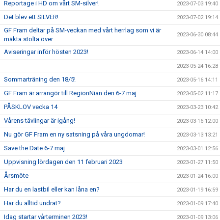
Reportage i HD om vårt SM-silver!
2023-07-03 19:40
Det blev ett SILVER!
2023-07-02 19:14
GF Fram deltar på SM-veckan med vårt herrlag som vi är
2023-06-30 08:44
mäkta stolta över.
Aviseringar inför hösten 2023!
2023-06-14 14:00
2023-05-24 16:28
Sommarträning den 18/5!
2023-05-16 14:11
GF Fram är arrangör till RegionNian den 6-7 maj
2023-05-02 11:17
PÅSKLOV vecka 14
2023-03-23 10:42
Vårens tävlingar är igång!
2023-03-16 12:00
Nu gör GF Fram en ny satsning på våra ungdomar!
2023-03-13 13:21
Save the Date 6-7 maj
2023-03-01 12:56
Uppvisning lördagen den 11 februari 2023
2023-01-27 11:50
Årsmöte
2023-01-24 16:00
Har du en lastbil eller kan låna en?
2023-01-19 16:59
Har du alltid undrat?
2023-01-09 17:40
Idag startar vårterminen 2023!
2023-01-09 13:06