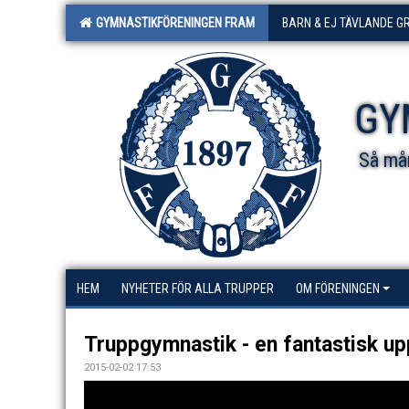
GYMNASTIKFÖRENINGEN FRAM
BARN & EJ TÄVLANDE G
GY
Så mån
HEM
NYHETER FÖR ALLA TRUPPER
OM FÖRENINGEN
Truppgymnastik - en fantastisk upp
2015-02-02 17:53