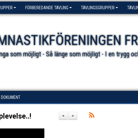
RUPPER
FÖRBEREDANDE TÄVLING
TÄVLINGSGRUPPER
TÄVLI
MNASTIKFÖRENINGEN F
ga som möjligt - Så länge som möjligt - I en trygg oc
DOKUMENT
levelse..!
<
>