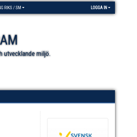
NG RIKS / SM
LOGGA IN
RAM
h utvecklande miljö.