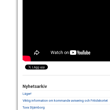
Nyhetsarkiv
Läger!
Viktig information om kommande avisering och Fritidskortet
Tuva Stjärnborg