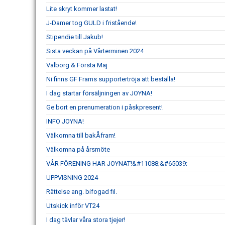
Lite skryt kommer lastat!
J-Damer tog GULD i fristående!
Stipendie till Jakub!
Sista veckan på Vårterminen 2024
Valborg & Första Maj
Ni finns GF Frams supportertröja att beställa!
I dag startar försäljningen av JOYNA!
Ge bort en prenumeration i påskpresent!
INFO JOYNA!
Välkomna till bakÅfram!
Välkomna på årsmöte
VÅR FÖRENING HAR JOYNAT!&#11088;&#65039;
UPPVISNING 2024
Rättelse ang. bifogad fil.
Utskick inför VT24
I dag tävlar våra stora tjejer!