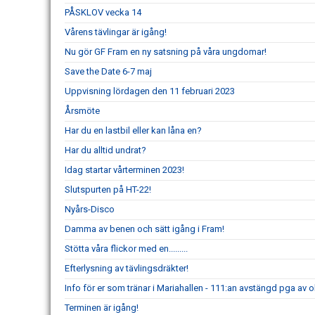
PÅSKLOV vecka 14
Vårens tävlingar är igång!
Nu gör GF Fram en ny satsning på våra ungdomar!
Save the Date 6-7 maj
Uppvisning lördagen den 11 februari 2023
Årsmöte
Har du en lastbil eller kan låna en?
Har du alltid undrat?
Idag startar vårterminen 2023!
Slutspurten på HT-22!
Nyårs-Disco
Damma av benen och sätt igång i Fram!
Stötta våra flickor med en.........
Efterlysning av tävlingsdräkter!
Info för er som tränar i Mariahallen - 111:an avstängd pga av 
Terminen är igång!