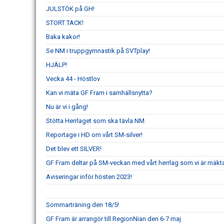
JULSTÖK på GH!
STORT TACK!
Baka kakor!
Se NM i truppgymnastik på SVTplay!
HJÄLP!
Vecka 44 - Höstlov
Kan vi mäta GF Fram i samhällsnytta?
Nu är vi i gång!
Stötta Herrlaget som ska tävla NM
Reportage i HD om vårt SM-silver!
Det blev ett SILVER!
GF Fram deltar på SM-veckan med vårt herrlag som vi är mäkta 
Aviseringar inför hösten 2023!
Sommarträning den 18/5!
GF Fram är arrangör till RegionNian den 6-7 maj