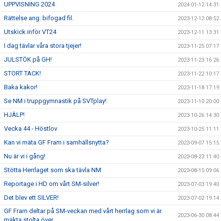
UPPVISNING 2024
2024-01-12 14:31
Rättelse ang. bifogad fil.
2023-12-12 08:52
Utskick inför VT24
2023-12-11 13:31
I dag tävlar våra stora tjejer!
2023-11-25 07:17
JULSTÖK på GH!
2023-11-23 16:26
STORT TACK!
2023-11-22 10:17
Baka kakor!
2023-11-18 17:19
Se NM i truppgymnastik på SVTplay!
2023-11-10 20:00
HJÄLP!
2023-10-26 14:30
Vecka 44 - Höstlov
2023-10-25 11:11
Kan vi mäta GF Fram i samhällsnytta?
2023-09-07 15:15
Nu är vi i gång!
2023-08-23 11:40
Stötta Herrlaget som ska tävla NM
2023-08-15 09:06
Reportage i HD om vårt SM-silver!
2023-07-03 19:40
Det blev ett SILVER!
2023-07-02 19:14
GF Fram deltar på SM-veckan med vårt herrlag som vi är
2023-06-30 08:44
mäkta stolta över.