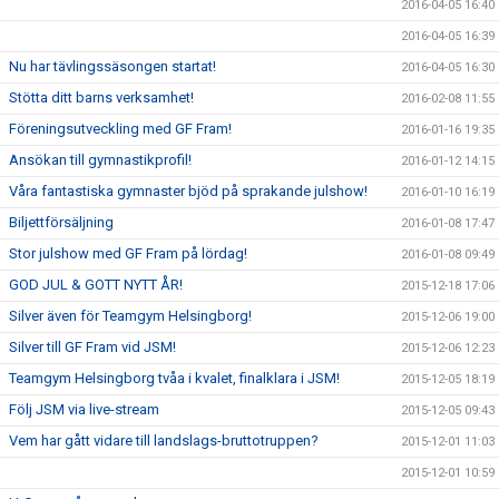
2016-04-05 16:40
2016-04-05 16:39
Nu har tävlingssäsongen startat!
2016-04-05 16:30
Stötta ditt barns verksamhet!
2016-02-08 11:55
Föreningsutveckling med GF Fram!
2016-01-16 19:35
Ansökan till gymnastikprofil!
2016-01-12 14:15
Våra fantastiska gymnaster bjöd på sprakande julshow!
2016-01-10 16:19
Biljettförsäljning
2016-01-08 17:47
Stor julshow med GF Fram på lördag!
2016-01-08 09:49
GOD JUL & GOTT NYTT ÅR!
2015-12-18 17:06
Silver även för Teamgym Helsingborg!
2015-12-06 19:00
Silver till GF Fram vid JSM!
2015-12-06 12:23
Teamgym Helsingborg tvåa i kvalet, finalklara i JSM!
2015-12-05 18:19
Följ JSM via live-stream
2015-12-05 09:43
Vem har gått vidare till landslags-bruttotruppen?
2015-12-01 11:03
2015-12-01 10:59