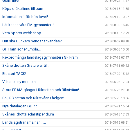
Glöm inte!
2018-09-24 11:47
Köpa dräkt/linne till barn
2018-09-13 11:35
Information inför höstlovet!
2018-09-10 10:07
Lär känna våra EM-gymnaster..!
2018-08-30 16:45
Vera Sports webbshop
2018-08-15 17:29
Hur ska Dunkers pengar användas?
2018-08-07 09:18
GF Fram sörjer Embla..!
2018-08-03 10:00
Rekordmånga landslagsgymnaster i GF Fram
2018-07-13 07:47
Skåneidrotten Gratulerar till!
2018-07-11 09:42
Ett stort TACK!
2018-07-09 15:42
Vi har en ny medlem!
2018-06-05 17:04
Stora FRAM-gångar i Riksettan och Rikstvåan!
2018-05-28 21:08
Följ Riksettan och Rikstvåan i helgen!
2018-05-26 10:06
Nya datalagen GDPR
2018-05-21 15:04
Skånes Idrottsledarstipendium
2018-05-18 17:33
Landslagstränarna har ......
2018-05-16 08:51