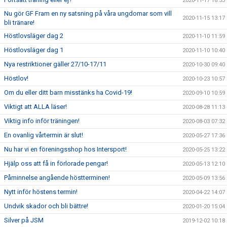
2020-11-17 18:53
Nu gör GF Fram en ny satsning på våra ungdomar som vill
2020-11-15 13:17
bli tränare!
Höstlovsläger dag 2
2020-11-10 11:59
Höstlovsläger dag 1
2020-11-10 10:40
Nya restriktioner gäller 27/10-17/11
2020-10-30 09:40
Höstlov!
2020-10-23 10:57
Om du eller ditt barn misstänks ha Covid-19!
2020-09-10 10:59
Viktigt att ALLA läser!
2020-08-28 11:13
Viktig info inför träningen!
2020-08-03 07:32
En ovanlig vårtermin är slut!
2020-05-27 17:36
Nu har vi en föreningsshop hos Intersport!
2020-05-25 13:22
Hjälp oss att få in förlorade pengar!
2020-05-13 12:10
Påminnelse angående höstterminen!
2020-05-09 13:56
Nytt inför höstens termin!
2020-04-22 14:07
Undvik skador och bli bättre!
2020-01-20 15:04
Silver på JSM
2019-12-02 10:18