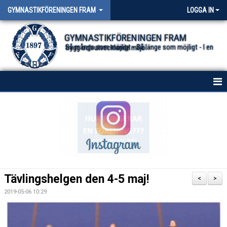
GYMNASTIKFÖRENINGEN FRAM
LOGGA IN
GYMNASTIKFÖRENINGEN FRAM
Så många som möjligt - Så länge som möjligt - I en trygg och utvecklande miljö.
HEM
NYHETER FÖR ALLA TRUPPER
OM FÖRENINGEN
DOKUMENT
Tävlingshelgen den 4-5 maj!
<
>
2019-05-06 10:29