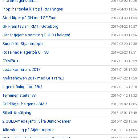
Inte ett läger utan.......
2017-05-02 10:26
Pippi har tävlat klart på RM1 yngre!
2017-04-30 11:56
Stort läger på GH med GF Fram
2017-04-30 11:54
GF Fram tävlar i RM1 i Göteborg!
2017-04-22 10:57
Här är tjejerna som tog GULD i helgen!
2017-03-30 17:26
Succé för Stjärntruppen!
2017-03-20 19:38
Rosa hade läger på GH v8!
2017-02-23 12:51
GYMPA +
2017-01-30 10:39
Ledarkonferens 2017
2017-01-28 17:32
Nyårsshowen 2017 med GF Fram..!
2017-01-22 17:29
Ingen träning lörd 28/1
2017-01-16 12:10
Terminen startar v3
2017-01-12 11:32
Guldläge i helgens JSM..!
2016-12-02 17:05
Biljettförsäljning
2016-12-01 17:40
2 GULD-medaljer till våra Junior-damer
2016-11-28 13:56
Alla våra lag på Stjärntruppen
2016-11-14 11:05