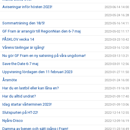
Aviseringar inför hösten 2023!
2023-06-14 14:00
2023-05-24 16:28
Sommarträning den 18/5!
2023-05-16 14:11
GF Fram är arrangör till RegionNian den 6-7 maj
2023-05-02 11:17
PÅSKLOV vecka 14
2023-03-23 10:42
Vårens tävlingar är igång!
2023-03-16 12:00
Nu gör GF Fram en ny satsning på våra ungdomar!
2023-03-13 13:21
Save the Date 6-7 maj
2023-03-01 12:56
Uppvisning lördagen den 11 februari 2023
2023-01-27 11:50
Årsmöte
2023-01-24 16:00
Har du en lastbil eller kan låna en?
2023-01-19 16:59
Har du alltid undrat?
2023-01-09 17:40
Idag startar vårterminen 2023!
2023-01-09 13:06
Slutspurten på HT-22!
2022-12-14 12:55
Nyårs-Disco
2022-12-09 16:19
Damma av benen och sätt igång i Fram!
2022-11-23 14:49