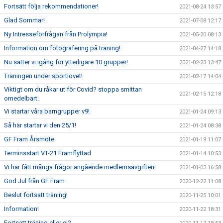
Fortsätt följa rekommendationer!
2021-08-24 13:57
Glad Sommar!
2021-07-08 12:17
Ny Intresseförfrågan från Prolympia!
2021-05-20 08:13
Information om fotografering på träning!
2021-04-27 14:18
Nu sätter vi igång för ytterligare 10 grupper!
2021-02-23 13:47
Träningen under sportlovet!
2021-02-17 14:04
Viktigt om du råkar ut för Covid? stoppa smittan
2021-02-15 12:18
omedelbart.
Vi startar våra barngrupper v9!
2021-01-24 09:13
Så här startar vi den 25/1!
2021-01-24 08:38
GF Fram Årsmöte
2021-01-19 11:07
Terminsstart VT-21 Framflyttad
2021-01-14 10:53
Vi har fått många frågor angående medlemsavgiften!
2021-01-03 16:58
God Jul från GF Fram
2020-12-22 11:08
Beslut fortsatt träning!
2020-11-25 10:01
Information!
2020-11-22 18:31
Fortsatt träning eller ej?