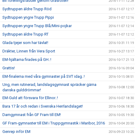
Bli föreningsfadder genom Gräsroten!
2016-11-11 12:28
Sydtruppen äldre Trupp Röd
2016-11-07 12:17
Sydtruppen yngre Trupp Pippi
2016-11-07 12:16
Sydtruppen yngre Trupp Blå/Mini-pojkar
2016-11-07 12:14
Sydtruppen äldre Trupp RT
2016-11-07 12:12
Glada tjejer som har tävlat!
2016-10-31 11:19
Dräkter, Linnen från Vera Sport
2016-10-27 13:17
EM-hjältarna firades på GH..!
2016-10-17 21:13
Grattis!
2016-10-16 09:04
EM-finalerna med våra gymnaster på SVT idag..!
2016-10-15 08:51
Ung, men rutinerad, landslagsgymnast spräcker gärna
2016-10-08 12:00
danska gulddrömmar!
EM-Guld att försvara för Ellinor..!
2016-10-07 18:30
Bara 17 år och redan i Svenska Herrlandslaget!
2016-10-06 18:30
Damgymnast från GF Fram till EM!
2016-10-05 19:30
GF Fram-gymnaster till EM i Truppgymnastik i Maribor, 2016
2016-10-04 20:50
Genrep inför EM
2016-09-23 10:25