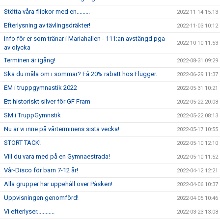
Stötta våra flickor med en.........
2022-11-14 15:13
Efterlysning av tävlingsdräkter!
2022-11-03 10:12
Info för er som tränar i Mariahallen - 111:an avstängd pga
2022-10-10 11:53
av olycka
Terminen är igång!
2022-08-31 09:29
Ska du måla om i sommar? Få 20% rabatt hos Flügger.
2022-06-29 11:37
EM i truppgymnastik 2022
2022-05-31 10:21
Ett historiskt silver för GF Fram
2022-05-22 20:08
SM i TruppGymnstik
2022-05-22 08:13
Nu är vi inne på vårterminens sista vecka!
2022-05-17 10:55
STORT TACK!
2022-05-10 12:10
Vill du vara med på en Gymnaestrada!
2022-05-10 11:52
Vår-Disco för barn 7-12 år!
2022-04-12 12:21
Alla grupper har uppehåll över Påsken!
2022-04-06 10:37
Uppvisningen genomförd!
2022-04-05 10:46
Vi efterlyser............
2022-03-23 13:08