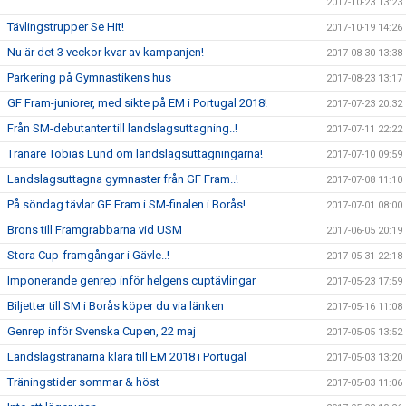
2017-10-23 13:23
Tävlingstrupper Se Hit!
2017-10-19 14:26
Nu är det 3 veckor kvar av kampanjen!
2017-08-30 13:38
Parkering på Gymnastikens hus
2017-08-23 13:17
GF Fram-juniorer, med sikte på EM i Portugal 2018!
2017-07-23 20:32
Från SM-debutanter till landslagsuttagning..!
2017-07-11 22:22
Tränare Tobias Lund om landslagsuttagningarna!
2017-07-10 09:59
Landslagsuttagna gymnaster från GF Fram..!
2017-07-08 11:10
På söndag tävlar GF Fram i SM-finalen i Borås!
2017-07-01 08:00
Brons till Framgrabbarna vid USM
2017-06-05 20:19
Stora Cup-framgångar i Gävle..!
2017-05-31 22:18
Imponerande genrep inför helgens cuptävlingar
2017-05-23 17:59
Biljetter till SM i Borås köper du via länken
2017-05-16 11:08
Genrep inför Svenska Cupen, 22 maj
2017-05-05 13:52
Landslagstränarna klara till EM 2018 i Portugal
2017-05-03 13:20
Träningstider sommar & höst
2017-05-03 11:06