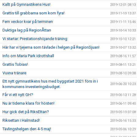
Kallt på Gymnastikens Hus!
2019-12-01 08:13
Grattis till grabbarna som kom fyra!
2019-11-19 13:37
Fem veckor kvar på terminen
2019-11-11 15:46
Duktiga lag på RegionÅttan
2019-10-14 10:33
Vi startar: Prestationshöjande träning
2019-10-10 12:21
Här har vi tjejerna som tävlade i helgen på RegionSjuan!
2019-10-07 13:32
Info om Maria Park idrottshall
2019-08-16 11:57
Grattis Tobias!
2019-08-11 13:21
Vuxna tränare
2019-08-10 09:38
Ett nytt gymnastikens hus med byggstart 2021 förs in i
2019-06-20 10:23
kommunens investeringsbudget.
Får vi ett nytt GH?
2019-06-13 11:28
Nu är tiderna klara för hösten!
2019-06-11 09:40
Hur gick det på RiksEttan?
2019-05-19 07:08
Riksettan i Halmstad!
2019-05-16 15:33
Tävlingshelgen den 4-5 maj!
2019-05-06 10:29