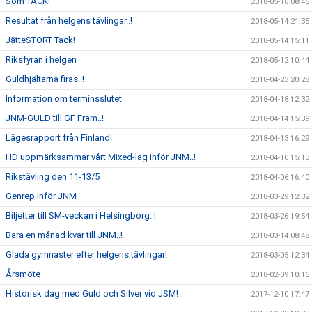
Som TACK!
2018-05-16 08:45
Resultat från helgens tävlingar..!
2018-05-14 21:35
JätteSTORT Tack!
2018-05-14 15:11
Riksfyran i helgen
2018-05-12 10:44
Guldhjältarna firas..!
2018-04-23 20:28
Information om terminsslutet
2018-04-18 12:32
JNM-GULD till GF Fram..!
2018-04-14 15:39
Lägesrapport från Finland!
2018-04-13 16:29
HD uppmärksammar vårt Mixed-lag inför JNM..!
2018-04-10 15:13
Rikstävling den 11-13/5
2018-04-06 16:40
Genrep inför JNM
2018-03-29 12:32
Biljetter till SM-veckan i Helsingborg..!
2018-03-26 19:54
Bara en månad kvar till JNM..!
2018-03-14 08:48
Glada gymnaster efter helgens tävlingar!
2018-03-05 12:34
Årsmöte
2018-02-09 10:16
Historisk dag med Guld och Silver vid JSM!
2017-12-10 17:47