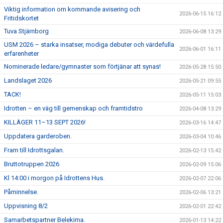
Viktig information om kommande avisering och
2026-06-15 16:12
Fritidskortet
Tuva Stjärnborg
2026-06-08 13:29
USM 2026 – starka insatser, modiga debuter och värdefulla
2026-06-01 16:11
erfarenheter
Nominerade ledare/gymnaster som förtjänar att synas!
2026-05-28 15:50
Landslaget 2026
2026-05-21 09:55
TACK!
2026-05-11 15:03
Idrotten – en väg till gemenskap och framtidstro
2026-04-08 13:29
KILLÄGER 11–13 SEPT 2026!
2026-03-16 14:47
Uppdatera garderoben.
2026-03-04 10:46
Fram till Idrottsgalan.
2026-02-13 15:42
Bruttotruppen 2026
2026-02-09 15:06
Kl 14:00 i morgon på Idrottens Hus.
2026-02-07 22:06
Påminnelse.
2026-02-06 13:21
Uppvisning 8/2
2026-02-01 22:42
Samarbetspartner Belekima.
2026-01-13 14:22