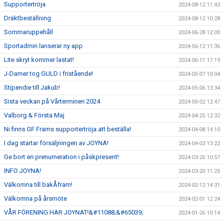
Supportertröja
2024-08-12 11:43
Dräktbeställning
2024-08-12 10:28
Sommaruppehåll
2024-06-28 12:00
Sportadmin lanserar ny app
2024-06-12 11:36
Lite skryt kommer lastat!
2024-06-11 17:19
J-Damer tog GULD i fristående!
2024-05-07 10:04
Stipendie till Jakub!
2024-05-06 13:34
Sista veckan på Vårterminen 2024
2024-05-02 12:47
Valborg & Första Maj
2024-04-25 12:32
Ni finns GF Frams supportertröja att beställa!
2024-04-08 14:10
I dag startar försäljningen av JOYNA!
2024-04-03 13:22
Ge bort en prenumeration i påskpresent!
2024-03-26 10:57
INFO JOYNA!
2024-03-20 11:25
Välkomna till bakÅfram!
2024-02-12 14:31
Välkomna på årsmöte
2024-02-01 12:24
VÅR FÖRENING HAR JOYNAT!&#11088;&#65039;
2024-01-26 10:14