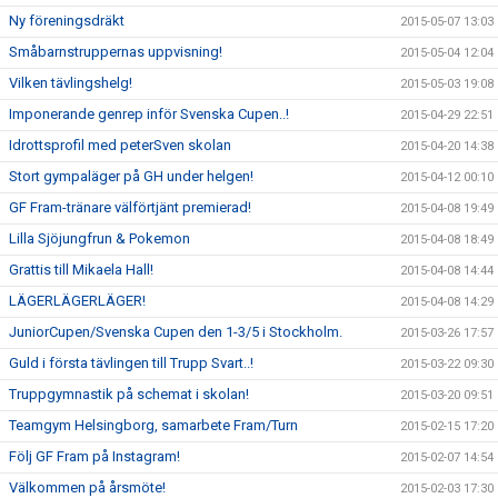
Ny föreningsdräkt
2015-05-07 13:03
Småbarnstruppernas uppvisning!
2015-05-04 12:04
Vilken tävlingshelg!
2015-05-03 19:08
Imponerande genrep inför Svenska Cupen..!
2015-04-29 22:51
Idrottsprofil med peterSven skolan
2015-04-20 14:38
Stort gympaläger på GH under helgen!
2015-04-12 00:10
GF Fram-tränare välförtjänt premierad!
2015-04-08 19:49
Lilla Sjöjungfrun & Pokemon
2015-04-08 18:49
Grattis till Mikaela Hall!
2015-04-08 14:44
LÄGERLÄGERLÄGER!
2015-04-08 14:29
JuniorCupen/Svenska Cupen den 1-3/5 i Stockholm.
2015-03-26 17:57
Guld i första tävlingen till Trupp Svart..!
2015-03-22 09:30
Truppgymnastik på schemat i skolan!
2015-03-20 09:51
Teamgym Helsingborg, samarbete Fram/Turn
2015-02-15 17:20
Följ GF Fram på Instagram!
2015-02-07 14:54
Välkommen på årsmöte!
2015-02-03 17:30