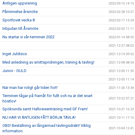
Äntligen uppvisning
2022-03-15 14:15
Påminnelse årsmöte
2022-02-28 10:57
Sportlovet vecka 8
2022-02-17 13:24
Inbjudan till Årsmöte
2022-02-02 11:11
Nu startar vi vår-terminen 2022
2022-01-14 08:55
2021-12-27 08:02
Inget Juldisco
2021-12-14 09:52
Med anledning av smittspridningen, träning & tävling!
2021-12-08 08:54
Junior - GULD
2021-12-05 11:35
2021-12-05 11:14
När man har roligt går tiden fort!
2021-11-26 13:34
Terminen tågar på framåt för fullt och nu är det snart
2021-10-22 07:21
höstlov!
Spökrunda samt Halloweenträning med GF Fram!
2021-10-21 16:23
NU HAR VI ÄNTLIGEN FÅTT BÖRJA TÄVLA!
2021-10-11 17:10
OBS! Beställning av långärmad tävlingsdräkt! Viktig
2021-10-04 12:41
information.