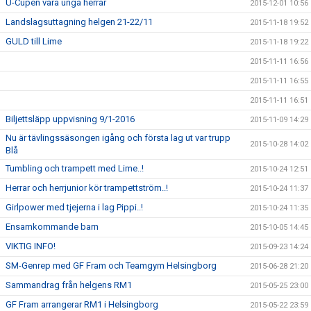
U-Cupen våra unga herrar
2015-12-01 10:56
Landslagsuttagning helgen 21-22/11
2015-11-18 19:52
GULD till Lime
2015-11-18 19:22
2015-11-11 16:56
2015-11-11 16:55
2015-11-11 16:51
Biljettsläpp uppvisning 9/1-2016
2015-11-09 14:29
Nu är tävlingssäsongen igång och första lag ut var trupp
2015-10-28 14:02
Blå
Tumbling och trampett med Lime..!
2015-10-24 12:51
Herrar och herrjunior kör trampettström..!
2015-10-24 11:37
Girlpower med tjejerna i lag Pippi..!
2015-10-24 11:35
Ensamkommande barn
2015-10-05 14:45
VIKTIG INFO!
2015-09-23 14:24
SM-Genrep med GF Fram och Teamgym Helsingborg
2015-06-28 21:20
Sammandrag från helgens RM1
2015-05-25 23:00
GF Fram arrangerar RM1 i Helsingborg
2015-05-22 23:59