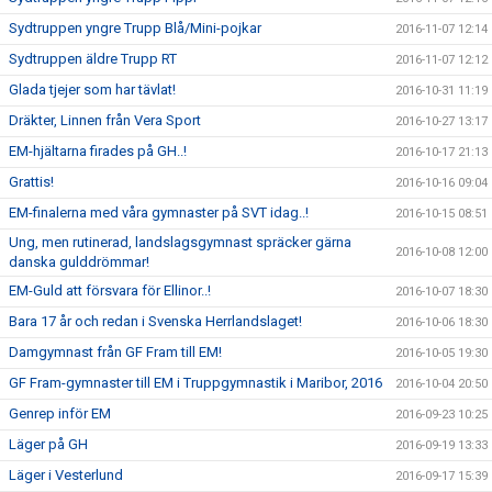
Sydtruppen yngre Trupp Blå/Mini-pojkar
2016-11-07 12:14
Sydtruppen äldre Trupp RT
2016-11-07 12:12
Glada tjejer som har tävlat!
2016-10-31 11:19
Dräkter, Linnen från Vera Sport
2016-10-27 13:17
EM-hjältarna firades på GH..!
2016-10-17 21:13
Grattis!
2016-10-16 09:04
EM-finalerna med våra gymnaster på SVT idag..!
2016-10-15 08:51
Ung, men rutinerad, landslagsgymnast spräcker gärna
2016-10-08 12:00
danska gulddrömmar!
EM-Guld att försvara för Ellinor..!
2016-10-07 18:30
Bara 17 år och redan i Svenska Herrlandslaget!
2016-10-06 18:30
Damgymnast från GF Fram till EM!
2016-10-05 19:30
GF Fram-gymnaster till EM i Truppgymnastik i Maribor, 2016
2016-10-04 20:50
Genrep inför EM
2016-09-23 10:25
Läger på GH
2016-09-19 13:33
Läger i Vesterlund
2016-09-17 15:39