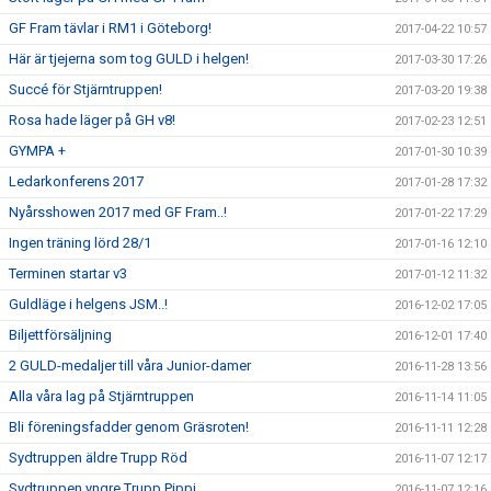
GF Fram tävlar i RM1 i Göteborg!
2017-04-22 10:57
Här är tjejerna som tog GULD i helgen!
2017-03-30 17:26
Succé för Stjärntruppen!
2017-03-20 19:38
Rosa hade läger på GH v8!
2017-02-23 12:51
GYMPA +
2017-01-30 10:39
Ledarkonferens 2017
2017-01-28 17:32
Nyårsshowen 2017 med GF Fram..!
2017-01-22 17:29
Ingen träning lörd 28/1
2017-01-16 12:10
Terminen startar v3
2017-01-12 11:32
Guldläge i helgens JSM..!
2016-12-02 17:05
Biljettförsäljning
2016-12-01 17:40
2 GULD-medaljer till våra Junior-damer
2016-11-28 13:56
Alla våra lag på Stjärntruppen
2016-11-14 11:05
Bli föreningsfadder genom Gräsroten!
2016-11-11 12:28
Sydtruppen äldre Trupp Röd
2016-11-07 12:17
Sydtruppen yngre Trupp Pippi
2016-11-07 12:16