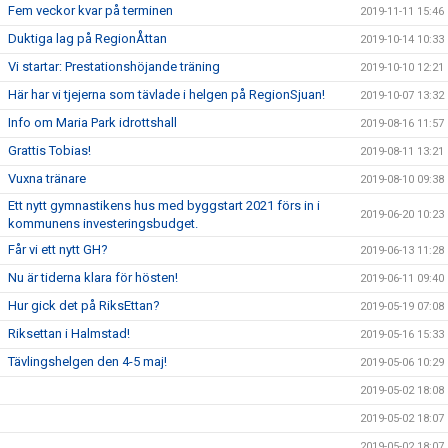
Fem veckor kvar på terminen
2019-11-11 15:46
Duktiga lag på RegionÅttan
2019-10-14 10:33
Vi startar: Prestationshöjande träning
2019-10-10 12:21
Här har vi tjejerna som tävlade i helgen på RegionSjuan!
2019-10-07 13:32
Info om Maria Park idrottshall
2019-08-16 11:57
Grattis Tobias!
2019-08-11 13:21
Vuxna tränare
2019-08-10 09:38
Ett nytt gymnastikens hus med byggstart 2021 förs in i
2019-06-20 10:23
kommunens investeringsbudget.
Får vi ett nytt GH?
2019-06-13 11:28
Nu är tiderna klara för hösten!
2019-06-11 09:40
Hur gick det på RiksEttan?
2019-05-19 07:08
Riksettan i Halmstad!
2019-05-16 15:33
Tävlingshelgen den 4-5 maj!
2019-05-06 10:29
2019-05-02 18:08
2019-05-02 18:07
2019-05-02 18:07