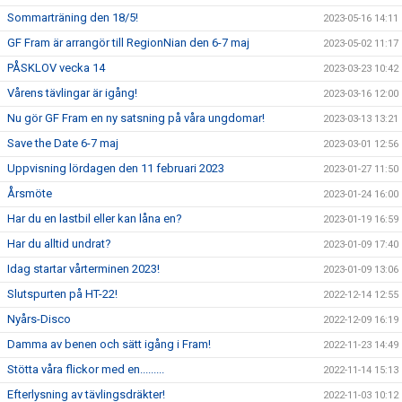
Sommarträning den 18/5!
2023-05-16 14:11
GF Fram är arrangör till RegionNian den 6-7 maj
2023-05-02 11:17
PÅSKLOV vecka 14
2023-03-23 10:42
Vårens tävlingar är igång!
2023-03-16 12:00
Nu gör GF Fram en ny satsning på våra ungdomar!
2023-03-13 13:21
Save the Date 6-7 maj
2023-03-01 12:56
Uppvisning lördagen den 11 februari 2023
2023-01-27 11:50
Årsmöte
2023-01-24 16:00
Har du en lastbil eller kan låna en?
2023-01-19 16:59
Har du alltid undrat?
2023-01-09 17:40
Idag startar vårterminen 2023!
2023-01-09 13:06
Slutspurten på HT-22!
2022-12-14 12:55
Nyårs-Disco
2022-12-09 16:19
Damma av benen och sätt igång i Fram!
2022-11-23 14:49
Stötta våra flickor med en.........
2022-11-14 15:13
Efterlysning av tävlingsdräkter!
2022-11-03 10:12