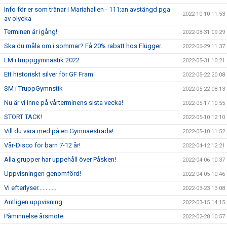
Info för er som tränar i Mariahallen - 111:an avstängd pga
2022-10-10 11:53
av olycka
Terminen är igång!
2022-08-31 09:29
Ska du måla om i sommar? Få 20% rabatt hos Flügger.
2022-06-29 11:37
EM i truppgymnastik 2022
2022-05-31 10:21
Ett historiskt silver för GF Fram
2022-05-22 20:08
SM i TruppGymnstik
2022-05-22 08:13
Nu är vi inne på vårterminens sista vecka!
2022-05-17 10:55
STORT TACK!
2022-05-10 12:10
Vill du vara med på en Gymnaestrada!
2022-05-10 11:52
Vår-Disco för barn 7-12 år!
2022-04-12 12:21
Alla grupper har uppehåll över Påsken!
2022-04-06 10:37
Uppvisningen genomförd!
2022-04-05 10:46
Vi efterlyser............
2022-03-23 13:08
Äntligen uppvisning
2022-03-15 14:15
Påminnelse årsmöte
2022-02-28 10:57