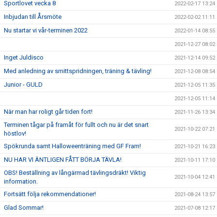
Sportlovet vecka 8
2022-02-17 13:24
Inbjudan till Årsmöte
2022-02-02 11:11
Nu startar vi vår-terminen 2022
2022-01-14 08:55
2021-12-27 08:02
Inget Juldisco
2021-12-14 09:52
Med anledning av smittspridningen, träning & tävling!
2021-12-08 08:54
Junior - GULD
2021-12-05 11:35
2021-12-05 11:14
När man har roligt går tiden fort!
2021-11-26 13:34
Terminen tågar på framåt för fullt och nu är det snart
2021-10-22 07:21
höstlov!
Spökrunda samt Halloweenträning med GF Fram!
2021-10-21 16:23
NU HAR VI ÄNTLIGEN FÅTT BÖRJA TÄVLA!
2021-10-11 17:10
OBS! Beställning av långärmad tävlingsdräkt! Viktig
2021-10-04 12:41
information.
Fortsätt följa rekommendationer!
2021-08-24 13:57
Glad Sommar!
2021-07-08 12:17