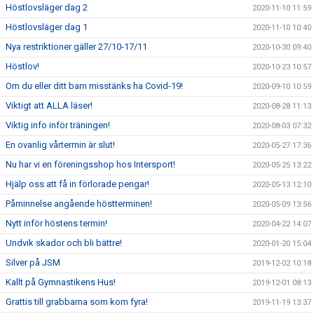
Höstlovsläger dag 2
2020-11-10 11:59
Höstlovsläger dag 1
2020-11-10 10:40
Nya restriktioner gäller 27/10-17/11
2020-10-30 09:40
Höstlov!
2020-10-23 10:57
Om du eller ditt barn misstänks ha Covid-19!
2020-09-10 10:59
Viktigt att ALLA läser!
2020-08-28 11:13
Viktig info inför träningen!
2020-08-03 07:32
En ovanlig vårtermin är slut!
2020-05-27 17:36
Nu har vi en föreningsshop hos Intersport!
2020-05-25 13:22
Hjälp oss att få in förlorade pengar!
2020-05-13 12:10
Påminnelse angående höstterminen!
2020-05-09 13:56
Nytt inför höstens termin!
2020-04-22 14:07
Undvik skador och bli bättre!
2020-01-20 15:04
Silver på JSM
2019-12-02 10:18
Kallt på Gymnastikens Hus!
2019-12-01 08:13
Grattis till grabbarna som kom fyra!
2019-11-19 13:37