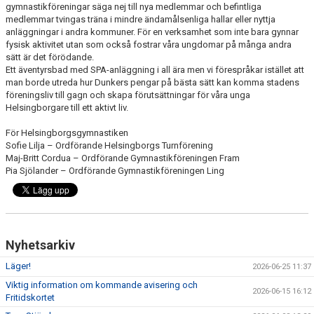
gymnastikföreningar säga nej till nya medlemmar och befintliga
medlemmar tvingas träna i mindre ändamålsenliga hallar eller nyttja
anläggningar i andra kommuner. För en verksamhet som inte bara gynnar
fysisk aktivitet utan som också fostrar våra ungdomar på många andra
sätt är det förödande.
Ett äventyrsbad med SPA-anläggning i all ära men vi förespråkar istället att
man borde utreda hur Dunkers pengar på bästa sätt kan komma stadens
föreningsliv till gagn och skapa förutsättningar för våra unga
Helsingborgare till ett aktivt liv.
För Helsingborgsgymnastiken
Sofie Lilja – Ordförande Helsingborgs Turnförening
Maj-Britt Cordua – Ordförande Gymnastikföreningen Fram
Pia Sjölander – Ordförande Gymnastikföreningen Ling
Nyhetsarkiv
Läger!
2026-06-25 11:37
Viktig information om kommande avisering och
2026-06-15 16:12
Fritidskortet