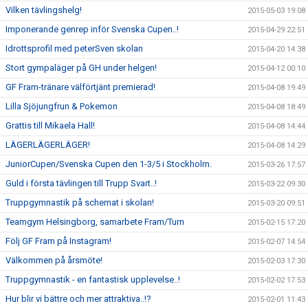
Vilken tävlingshelg!
2015-05-03 19:08
Imponerande genrep inför Svenska Cupen..!
2015-04-29 22:51
Idrottsprofil med peterSven skolan
2015-04-20 14:38
Stort gympaläger på GH under helgen!
2015-04-12 00:10
GF Fram-tränare välförtjänt premierad!
2015-04-08 19:49
Lilla Sjöjungfrun & Pokemon
2015-04-08 18:49
Grattis till Mikaela Hall!
2015-04-08 14:44
LÄGERLÄGERLÄGER!
2015-04-08 14:29
JuniorCupen/Svenska Cupen den 1-3/5 i Stockholm.
2015-03-26 17:57
Guld i första tävlingen till Trupp Svart..!
2015-03-22 09:30
Truppgymnastik på schemat i skolan!
2015-03-20 09:51
Teamgym Helsingborg, samarbete Fram/Turn
2015-02-15 17:20
Följ GF Fram på Instagram!
2015-02-07 14:54
Välkommen på årsmöte!
2015-02-03 17:30
Truppgymnastik - en fantastisk upplevelse..!
2015-02-02 17:53
Hur blir vi bättre och mer attraktiva..!?
2015-02-01 11:43