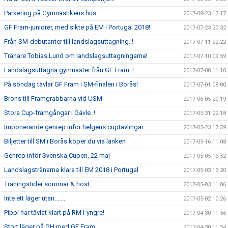
Parkering på Gymnastikens hus
2017-08-23 13:17
GF Fram-juniorer, med sikte på EM i Portugal 2018!
2017-07-23 20:32
Från SM-debutanter till landslagsuttagning..!
2017-07-11 22:22
Tränare Tobias Lund om landslagsuttagningarna!
2017-07-10 09:59
Landslagsuttagna gymnaster från GF Fram..!
2017-07-08 11:10
På söndag tävlar GF Fram i SM-finalen i Borås!
2017-07-01 08:00
Brons till Framgrabbarna vid USM
2017-06-05 20:19
Stora Cup-framgångar i Gävle..!
2017-05-31 22:18
Imponerande genrep inför helgens cuptävlingar
2017-05-23 17:59
Biljetter till SM i Borås köper du via länken
2017-05-16 11:08
Genrep inför Svenska Cupen, 22 maj
2017-05-05 13:52
Landslagstränarna klara till EM 2018 i Portugal
2017-05-03 13:20
Träningstider sommar & höst
2017-05-03 11:06
Inte ett läger utan.......
2017-05-02 10:26
Pippi har tävlat klart på RM1 yngre!
2017-04-30 11:56
Stort läger på GH med GF Fram
2017-04-30 11:54