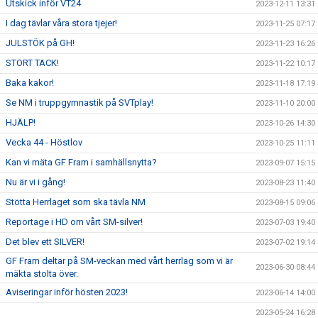
Utskick inför VT24
2023-12-11 13:31
I dag tävlar våra stora tjejer!
2023-11-25 07:17
JULSTÖK på GH!
2023-11-23 16:26
STORT TACK!
2023-11-22 10:17
Baka kakor!
2023-11-18 17:19
Se NM i truppgymnastik på SVTplay!
2023-11-10 20:00
HJÄLP!
2023-10-26 14:30
Vecka 44 - Höstlov
2023-10-25 11:11
Kan vi mäta GF Fram i samhällsnytta?
2023-09-07 15:15
Nu är vi i gång!
2023-08-23 11:40
Stötta Herrlaget som ska tävla NM
2023-08-15 09:06
Reportage i HD om vårt SM-silver!
2023-07-03 19:40
Det blev ett SILVER!
2023-07-02 19:14
GF Fram deltar på SM-veckan med vårt herrlag som vi är
2023-06-30 08:44
mäkta stolta över.
Aviseringar inför hösten 2023!
2023-06-14 14:00
2023-05-24 16:28