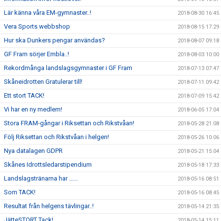
Lär känna våra EM-gymnaster..!
2018-08-30 16:45
Vera Sports webbshop
2018-08-15 17:29
Hur ska Dunkers pengar användas?
2018-08-07 09:18
GF Fram sörjer Embla..!
2018-08-03 10:00
Rekordmånga landslagsgymnaster i GF Fram
2018-07-13 07:47
Skåneidrotten Gratulerar till!
2018-07-11 09:42
Ett stort TACK!
2018-07-09 15:42
Vi har en ny medlem!
2018-06-05 17:04
Stora FRAM-gångar i Riksettan och Rikstvåan!
2018-05-28 21:08
Följ Riksettan och Rikstvåan i helgen!
2018-05-26 10:06
Nya datalagen GDPR
2018-05-21 15:04
Skånes Idrottsledarstipendium
2018-05-18 17:33
Landslagstränarna har ......
2018-05-16 08:51
Som TACK!
2018-05-16 08:45
Resultat från helgens tävlingar..!
2018-05-14 21:35
JätteSTORT Tack!
2018-05-14 15:11