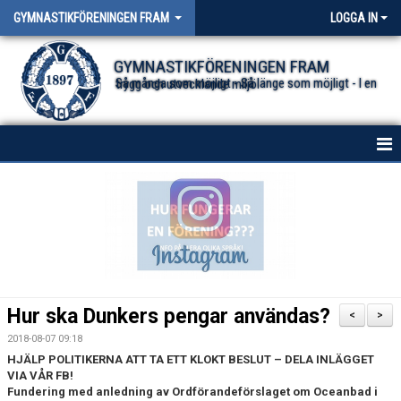
GYMNASTIKFÖRENINGEN FRAM
LOGGA IN
GYMNASTIKFÖRENINGEN FRAM
Så många som möjligt - Så länge som möjligt - I en trygg och utvecklande miljö.
HEM
NYHETER FÖR ALLA TRUPPER
OM FÖRENINGEN
DOKUMENT
Hur ska Dunkers pengar användas?
<
>
2018-08-07 09:18
HJÄLP POLITIKERNA ATT TA ETT KLOKT BESLUT – DELA INLÄGGET
VIA VÅR FB!
Fundering med anledning av Ordförandeförslaget om Oceanbad i