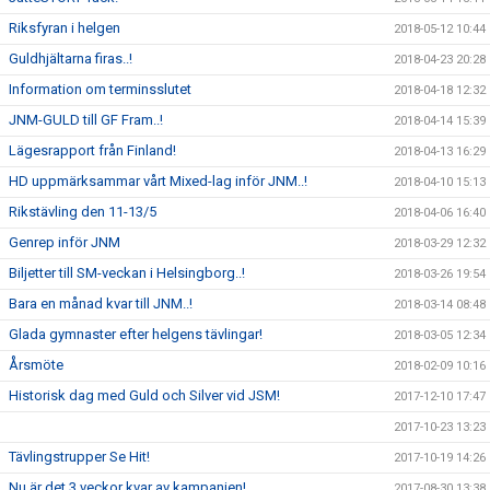
Riksfyran i helgen
2018-05-12 10:44
Guldhjältarna firas..!
2018-04-23 20:28
Information om terminsslutet
2018-04-18 12:32
JNM-GULD till GF Fram..!
2018-04-14 15:39
Lägesrapport från Finland!
2018-04-13 16:29
HD uppmärksammar vårt Mixed-lag inför JNM..!
2018-04-10 15:13
Rikstävling den 11-13/5
2018-04-06 16:40
Genrep inför JNM
2018-03-29 12:32
Biljetter till SM-veckan i Helsingborg..!
2018-03-26 19:54
Bara en månad kvar till JNM..!
2018-03-14 08:48
Glada gymnaster efter helgens tävlingar!
2018-03-05 12:34
Årsmöte
2018-02-09 10:16
Historisk dag med Guld och Silver vid JSM!
2017-12-10 17:47
2017-10-23 13:23
Tävlingstrupper Se Hit!
2017-10-19 14:26
Nu är det 3 veckor kvar av kampanjen!
2017-08-30 13:38