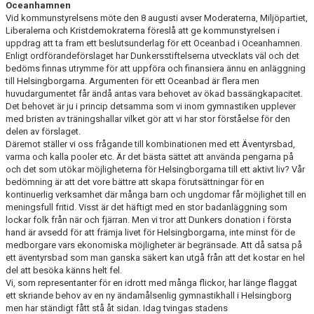
Oceanhamnen
Vid kommunstyrelsens möte den 8 augusti avser Moderaterna, Miljöpartiet,
Liberalerna och Kristdemokraterna föreslå att ge kommunstyrelsen i
uppdrag att ta fram ett beslutsunderlag för ett Oceanbad i Oceanhamnen.
Enligt ordförandeförslaget har Dunkersstiftelserna utvecklats väl och det
bedöms finnas utrymme för att uppföra och finansiera ännu en anläggning
till Helsingborgarna. Argumenten för ett Oceanbad är flera men
huvudargumentet får ändå antas vara behovet av ökad bassängkapacitet.
Det behovet är ju i princip detsamma som vi inom gymnastiken upplever
med bristen av träningshallar vilket gör att vi har stor förståelse för den
delen av förslaget.
Däremot ställer vi oss frågande till kombinationen med ett Äventyrsbad,
varma och kalla pooler etc. Är det bästa sättet att använda pengarna på
och det som utökar möjligheterna för Helsingborgarna till ett aktivt liv? Vår
bedömning är att det vore bättre att skapa förutsättningar för en
kontinuerlig verksamhet där många barn och ungdomar får möjlighet till en
meningsfull fritid. Visst är det häftigt med en stor badanläggning som
lockar folk från när och fjärran. Men vi tror att Dunkers donation i första
hand är avsedd för att främja livet för Helsingborgarna, inte minst för de
medborgare vars ekonomiska möjligheter är begränsade. Att då satsa på
ett äventyrsbad som man ganska säkert kan utgå från att det kostar en hel
del att besöka känns helt fel.
Vi, som representanter för en idrott med många flickor, har länge flaggat
ett skriande behov av en ny ändamålsenlig gymnastikhall i Helsingborg
men har ständigt fått stå åt sidan. Idag tvingas stadens