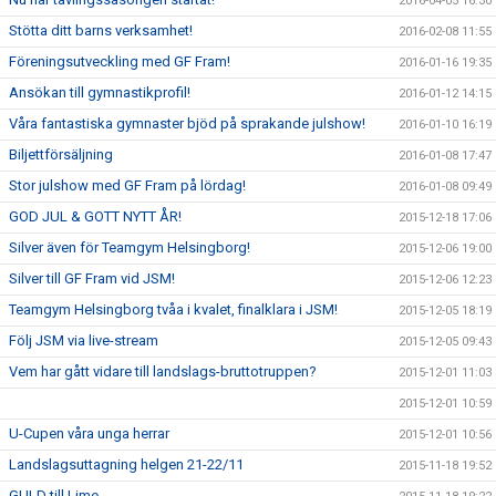
2016-04-05 16:30
Stötta ditt barns verksamhet!
2016-02-08 11:55
Föreningsutveckling med GF Fram!
2016-01-16 19:35
Ansökan till gymnastikprofil!
2016-01-12 14:15
Våra fantastiska gymnaster bjöd på sprakande julshow!
2016-01-10 16:19
Biljettförsäljning
2016-01-08 17:47
Stor julshow med GF Fram på lördag!
2016-01-08 09:49
GOD JUL & GOTT NYTT ÅR!
2015-12-18 17:06
Silver även för Teamgym Helsingborg!
2015-12-06 19:00
Silver till GF Fram vid JSM!
2015-12-06 12:23
Teamgym Helsingborg tvåa i kvalet, finalklara i JSM!
2015-12-05 18:19
Följ JSM via live-stream
2015-12-05 09:43
Vem har gått vidare till landslags-bruttotruppen?
2015-12-01 11:03
2015-12-01 10:59
U-Cupen våra unga herrar
2015-12-01 10:56
Landslagsuttagning helgen 21-22/11
2015-11-18 19:52
GULD till Lime