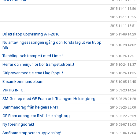
2015-11-18 19:22
2015-11-11 16:56
2015-11-11 16:55
2015-11-11 16:51
Biljettsläpp uppvisning 9/1-2016
2015-11-09 14:29
Nu är tävlingssäsongen igång och första lag ut var trupp
2015-10-28 14:02
Blå
Tumbling och trampett med Lime..!
2015-10-24 12:51
Herrar och herrjunior kör trampettström..!
2015-10-24 11:37
Girlpower med tjejerna i lag Pippi..!
2015-10-24 11:35
Ensamkommande barn
2015-10-05 14:45
VIKTIG INFO!
2015-09-23 14:24
SM-Genrep med GF Fram och Teamgym Helsingborg
2015-06-28 21:20
Sammandrag från helgens RM1
2015-05-25 23:00
GF Fram arrangerar RM1 i Helsingborg
2015-05-22 23:59
Ny föreningsdräkt
2015-05-07 13:03
Småbarnstruppernas uppvisning!
2015-05-04 12:04