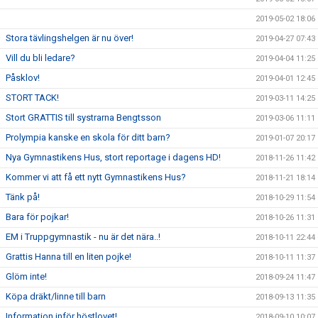
2019-05-02 18:06
Stora tävlingshelgen är nu över!
2019-04-27 07:43
Vill du bli ledare?
2019-04-04 11:25
Påsklov!
2019-04-01 12:45
STORT TACK!
2019-03-11 14:25
Stort GRATTIS till systrarna Bengtsson
2019-03-06 11:11
Prolympia kanske en skola för ditt barn?
2019-01-07 20:17
Nya Gymnastikens Hus, stort reportage i dagens HD!
2018-11-26 11:42
Kommer vi att få ett nytt Gymnastikens Hus?
2018-11-21 18:14
Tänk på!
2018-10-29 11:54
Bara för pojkar!
2018-10-26 11:31
EM i Truppgymnastik - nu är det nära..!
2018-10-11 22:44
Grattis Hanna till en liten pojke!
2018-10-11 11:37
Glöm inte!
2018-09-24 11:47
Köpa dräkt/linne till barn
2018-09-13 11:35
Information inför höstlovet!
2018-09-10 10:07