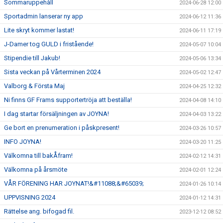
Sommaruppehåll
2024-06-28 12:00
Sportadmin lanserar ny app
2024-06-12 11:36
Lite skryt kommer lastat!
2024-06-11 17:19
J-Damer tog GULD i fristående!
2024-05-07 10:04
Stipendie till Jakub!
2024-05-06 13:34
Sista veckan på Vårterminen 2024
2024-05-02 12:47
Valborg & Första Maj
2024-04-25 12:32
Ni finns GF Frams supportertröja att beställa!
2024-04-08 14:10
I dag startar försäljningen av JOYNA!
2024-04-03 13:22
Ge bort en prenumeration i påskpresent!
2024-03-26 10:57
INFO JOYNA!
2024-03-20 11:25
Välkomna till bakÅfram!
2024-02-12 14:31
Välkomna på årsmöte
2024-02-01 12:24
VÅR FÖRENING HAR JOYNAT!&#11088;&#65039;
2024-01-26 10:14
UPPVISNING 2024
2024-01-12 14:31
Rättelse ang. bifogad fil.
2023-12-12 08:52