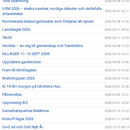
Tuva Stjärnborg
2026-06-08 13:29
USM 2026 – starka insatser, modiga debuter och värdefulla
2026-06-01 16:11
erfarenheter
Nominerade ledare/gymnaster som förtjänar att synas!
2026-05-28 15:50
Landslaget 2026
2026-05-21 09:55
TACK!
2026-05-11 15:03
Idrotten – en väg till gemenskap och framtidstro
2026-04-08 13:29
KILLÄGER 11–13 SEPT 2026!
2026-03-16 14:47
Uppdatera garderoben.
2026-03-04 10:46
Fram till Idrottsgalan.
2026-02-13 15:42
Bruttotruppen 2026
2026-02-09 15:06
Kl 14:00 i morgon på Idrottens Hus.
2026-02-07 22:06
Påminnelse.
2026-02-06 13:21
Uppvisning 8/2
2026-02-01 22:42
Samarbetspartner Belekima.
2026-01-13 14:22
Kickoff-läger 2026
2026-01-11 20:48
God Jul och Gott Nytt År.
2025-12-19 08:13