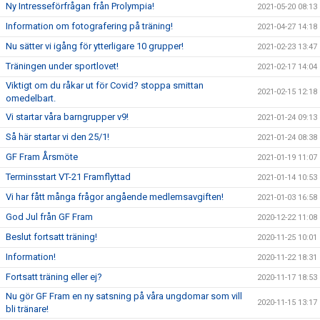
Ny Intresseförfrågan från Prolympia!
2021-05-20 08:13
Information om fotografering på träning!
2021-04-27 14:18
Nu sätter vi igång för ytterligare 10 grupper!
2021-02-23 13:47
Träningen under sportlovet!
2021-02-17 14:04
Viktigt om du råkar ut för Covid? stoppa smittan
2021-02-15 12:18
omedelbart.
Vi startar våra barngrupper v9!
2021-01-24 09:13
Så här startar vi den 25/1!
2021-01-24 08:38
GF Fram Årsmöte
2021-01-19 11:07
Terminsstart VT-21 Framflyttad
2021-01-14 10:53
Vi har fått många frågor angående medlemsavgiften!
2021-01-03 16:58
God Jul från GF Fram
2020-12-22 11:08
Beslut fortsatt träning!
2020-11-25 10:01
Information!
2020-11-22 18:31
Fortsatt träning eller ej?
2020-11-17 18:53
Nu gör GF Fram en ny satsning på våra ungdomar som vill
2020-11-15 13:17
bli tränare!