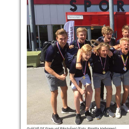
Guld till GF Fram vid Rikstvåan! (Foto: Birgitta Hahrgren)