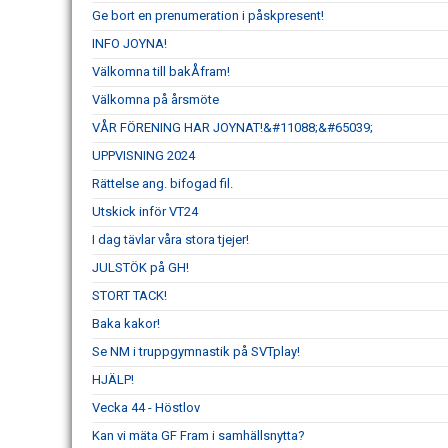
Ge bort en prenumeration i påskpresent!
INFO JOYNA!
Välkomna till bakÅfram!
Välkomna på årsmöte
VÅR FÖRENING HAR JOYNAT!&#11088;&#65039;
UPPVISNING 2024
Rättelse ang. bifogad fil.
Utskick inför VT24
I dag tävlar våra stora tjejer!
JULSTÖK på GH!
STORT TACK!
Baka kakor!
Se NM i truppgymnastik på SVTplay!
HJÄLP!
Vecka 44 - Höstlov
Kan vi mäta GF Fram i samhällsnytta?