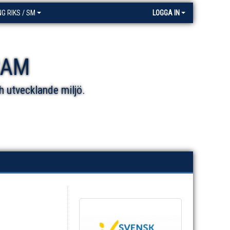
NG RIKS / SM
LOGGA IN
RAM
h utvecklande miljö.