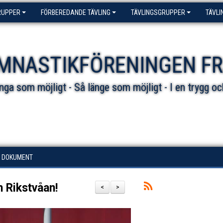
RUPPER
FÖRBEREDANDE TÄVLING
TÄVLINGSGRUPPER
TÄVLI
MNASTIKFÖRENINGEN F
ga som möjligt - Så länge som möjligt - I en trygg oc
DOKUMENT
 Rikstvåan!
<
>