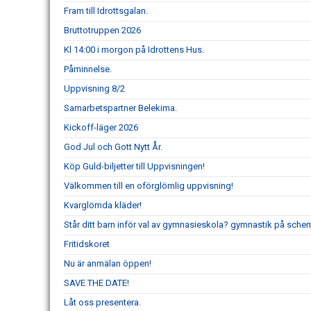
Fram till Idrottsgalan.
Bruttotruppen 2026
Kl 14:00 i morgon på Idrottens Hus.
Påminnelse.
Uppvisning 8/2
Samarbetspartner Belekima.
Kickoff-läger 2026
God Jul och Gott Nytt År.
Köp Guld-biljetter till Uppvisningen!
Välkommen till en oförglömlig uppvisning!
Kvarglömda kläder!
Står ditt barn inför val av gymnasieskola? gymnastik på schem
Fritidskoret
Nu är anmälan öppen!
SAVE THE DATE!
Låt oss presentera.