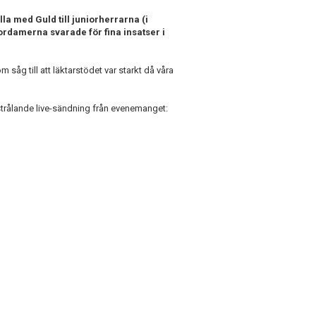
la med Guld till juniorherrarna (i
niordamerna svarade för fina insatser i
 såg till att läktarstödet var starkt då våra
strålande live-sändning från evenemanget: