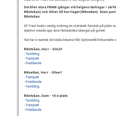
Det blev stora FRAM-gångar vid helgens tävlingar i Järfäl
Rikstvåan) och Silver till herrlaget (Riksettan). Även ju
Rikstvåan.
GF Fram hade i vanlig ordning en röststark fanclub på plats som
stjärnor visade upp sina fantastiska talanger på golvet.
Här har vi samlat de bästa bitarna från Gymnastikförbundets 
Rikstvåan, Herr - GULD!
-
Tumbling
-
Trampett
-
Fristående
Riksettan, Herr - Silver!
-
Trampett
-
Fristående
-
Tumbling
Rikstvåan, Dam - 16:e plats
-
Tumbling
-
Trampett
-
Fristående