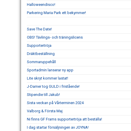
Halloweendisco!
Parkering Maria Park ett bekymmer!
Save The Date!
OBS! Tävlings- och träningslicens
Supportertröja
Dräktbeställning
Sommaruppehåll
Sportadmin lanserar ny app
Lite skryt kommer lastat!
J-Damer tog GULD i fristående!
Stipendie till Jakub!
Sista veckan på Vårterminen 2024
Valborg & Första Maj
Ni finns GF Frams supportertröja att beställa!
I dag startar försäljningen av JOYNA!