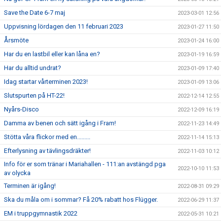
Save the Date 6-7 maj
2023-03-01 12:56
Uppvisning lördagen den 11 februari 2023
2023-01-27 11:50
Årsmöte
2023-01-24 16:00
Har du en lastbil eller kan låna en?
2023-01-19 16:59
Har du alltid undrat?
2023-01-09 17:40
Idag startar vårterminen 2023!
2023-01-09 13:06
Slutspurten på HT-22!
2022-12-14 12:55
Nyårs-Disco
2022-12-09 16:19
Damma av benen och sätt igång i Fram!
2022-11-23 14:49
Stötta våra flickor med en.........
2022-11-14 15:13
Efterlysning av tävlingsdräkter!
2022-11-03 10:12
Info för er som tränar i Mariahallen - 111:an avstängd pga
2022-10-10 11:53
av olycka
Terminen är igång!
2022-08-31 09:29
Ska du måla om i sommar? Få 20% rabatt hos Flügger.
2022-06-29 11:37
EM i truppgymnastik 2022
2022-05-31 10:21