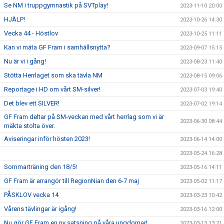
Se NM i truppgymnastik på SVTplay!
2023-11-10 20:00
HJÄLP!
2023-10-26 14:30
Vecka 44 - Höstlov
2023-10-25 11:11
Kan vi mäta GF Fram i samhällsnytta?
2023-09-07 15:15
Nu är vi i gång!
2023-08-23 11:40
Stötta Herrlaget som ska tävla NM
2023-08-15 09:06
Reportage i HD om vårt SM-silver!
2023-07-03 19:40
Det blev ett SILVER!
2023-07-02 19:14
GF Fram deltar på SM-veckan med vårt herrlag som vi är
2023-06-30 08:44
mäkta stolta över.
Aviseringar inför hösten 2023!
2023-06-14 14:00
2023-05-24 16:28
Sommarträning den 18/5!
2023-05-16 14:11
GF Fram är arrangör till RegionNian den 6-7 maj
2023-05-02 11:17
PÅSKLOV vecka 14
2023-03-23 10:42
Vårens tävlingar är igång!
2023-03-16 12:00
Nu gör GF Fram en ny satsning på våra ungdomar!
2023-03-13 13:21