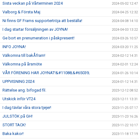
Sista veckan på Vårterminen 2024
2024-05-02 12:47
Valborg & Första Maj
2024-04-25 12:32
Ni finns GF Frams supportertröja att beställa!
2024-04-08 14:10
I dag startar försäljningen av JOYNA!
2024-04-03 13:22
Ge bort en prenumeration i påskpresent!
2024-03-26 10:57
INFO JOYNA!
2024-03-20 11:25
Välkomna till bakÅfram!
2024-02-12 14:31
Välkomna på årsmöte
2024-02-01 12:24
VÅR FÖRENING HAR JOYNAT!&#11088;&#65039;
2024-01-26 10:14
UPPVISNING 2024
2024-01-12 14:31
Rättelse ang. bifogad fil.
2023-12-12 08:52
Utskick inför VT24
2023-12-11 13:31
I dag tävlar våra stora tjejer!
2023-11-25 07:17
JULSTÖK på GH!
2023-11-23 16:26
STORT TACK!
2023-11-22 10:17
Baka kakor!
2023-11-18 17:19