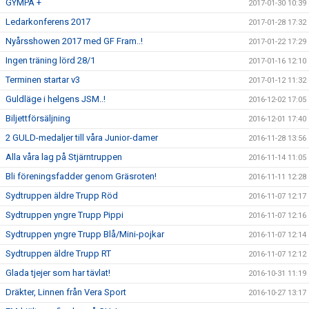
GYMPA +
2017-01-30 10:39
Ledarkonferens 2017
2017-01-28 17:32
Nyårsshowen 2017 med GF Fram..!
2017-01-22 17:29
Ingen träning lörd 28/1
2017-01-16 12:10
Terminen startar v3
2017-01-12 11:32
Guldläge i helgens JSM..!
2016-12-02 17:05
Biljettförsäljning
2016-12-01 17:40
2 GULD-medaljer till våra Junior-damer
2016-11-28 13:56
Alla våra lag på Stjärntruppen
2016-11-14 11:05
Bli föreningsfadder genom Gräsroten!
2016-11-11 12:28
Sydtruppen äldre Trupp Röd
2016-11-07 12:17
Sydtruppen yngre Trupp Pippi
2016-11-07 12:16
Sydtruppen yngre Trupp Blå/Mini-pojkar
2016-11-07 12:14
Sydtruppen äldre Trupp RT
2016-11-07 12:12
Glada tjejer som har tävlat!
2016-10-31 11:19
Dräkter, Linnen från Vera Sport
2016-10-27 13:17