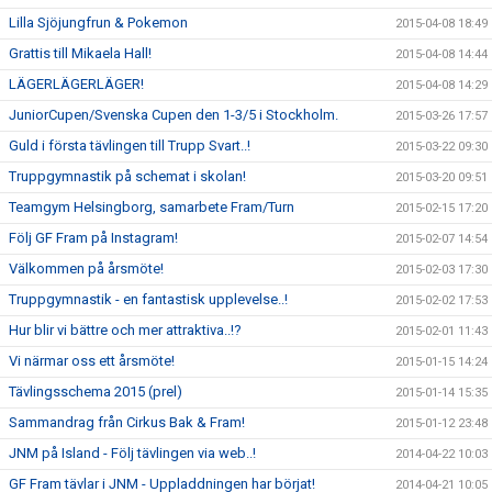
Lilla Sjöjungfrun & Pokemon
2015-04-08 18:49
Grattis till Mikaela Hall!
2015-04-08 14:44
LÄGERLÄGERLÄGER!
2015-04-08 14:29
JuniorCupen/Svenska Cupen den 1-3/5 i Stockholm.
2015-03-26 17:57
Guld i första tävlingen till Trupp Svart..!
2015-03-22 09:30
Truppgymnastik på schemat i skolan!
2015-03-20 09:51
Teamgym Helsingborg, samarbete Fram/Turn
2015-02-15 17:20
Följ GF Fram på Instagram!
2015-02-07 14:54
Välkommen på årsmöte!
2015-02-03 17:30
Truppgymnastik - en fantastisk upplevelse..!
2015-02-02 17:53
Hur blir vi bättre och mer attraktiva..!?
2015-02-01 11:43
Vi närmar oss ett årsmöte!
2015-01-15 14:24
Tävlingsschema 2015 (prel)
2015-01-14 15:35
Sammandrag från Cirkus Bak & Fram!
2015-01-12 23:48
JNM på Island - Följ tävlingen via web..!
2014-04-22 10:03
GF Fram tävlar i JNM - Uppladdningen har börjat!
2014-04-21 10:05