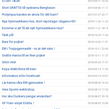
STORT TACK!
2019-03-11 14:25
Stort GRATTIS till systrarna Bengtsson
2019-03-06 11:11
Prolympia kanske en skola för ditt barn?
2019-01-07 20:17
Nya Gymnastikens Hus, stort reportage i dagens HD!
2018-11-26 11:42
Kommer vi att få ett nytt Gymnastikens Hus?
2018-11-21 18:14
Tänk på!
2018-10-29 11:54
Bara för pojkar!
2018-10-26 11:31
EM i Truppgymnastik - nu är det nära..!
2018-10-11 22:44
Grattis Hanna till en liten pojke!
2018-10-11 11:37
Glöm inte!
2018-09-24 11:47
Köpa dräkt/linne till barn
2018-09-13 11:35
Information inför höstlovet!
2018-09-10 10:07
Lär känna våra EM-gymnaster..!
2018-08-30 16:45
Vera Sports webbshop
2018-08-15 17:29
Hur ska Dunkers pengar användas?
2018-08-07 09:18
GF Fram sörjer Embla..!
2018-08-03 10:00