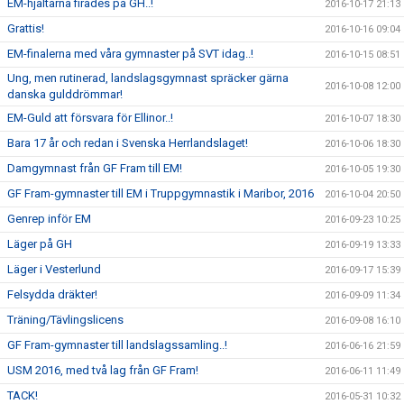
EM-hjältarna firades på GH..!
2016-10-17 21:13
Grattis!
2016-10-16 09:04
EM-finalerna med våra gymnaster på SVT idag..!
2016-10-15 08:51
Ung, men rutinerad, landslagsgymnast spräcker gärna
2016-10-08 12:00
danska gulddrömmar!
EM-Guld att försvara för Ellinor..!
2016-10-07 18:30
Bara 17 år och redan i Svenska Herrlandslaget!
2016-10-06 18:30
Damgymnast från GF Fram till EM!
2016-10-05 19:30
GF Fram-gymnaster till EM i Truppgymnastik i Maribor, 2016
2016-10-04 20:50
Genrep inför EM
2016-09-23 10:25
Läger på GH
2016-09-19 13:33
Läger i Vesterlund
2016-09-17 15:39
Felsydda dräkter!
2016-09-09 11:34
Träning/Tävlingslicens
2016-09-08 16:10
GF Fram-gymnaster till landslagssamling..!
2016-06-16 21:59
USM 2016, med två lag från GF Fram!
2016-06-11 11:49
TACK!
2016-05-31 10:32