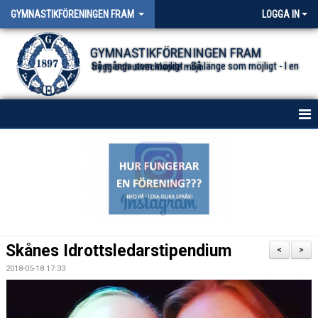
GYMNASTIKFÖRENINGEN FRAM
LOGGA IN
GYMNASTIKFÖRENINGEN FRAM
Så många som möjligt - Så länge som möjligt - I en trygg och utvecklande miljö.
HEM
NYHETER FÖR ALLA TRUPPER
OM FÖRENINGEN
DOKUMENT
Skånes Idrottsledarstipendium
<
>
2018-05-18 17:33