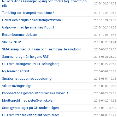
Nu är tävlingssäsongen igång och första lag ut var trupp
2015-10-28 14:02
Blå
Tumbling och trampett med Lime..!
2015-10-24 12:51
Herrar och herrjunior kör trampettström..!
2015-10-24 11:37
Girlpower med tjejerna i lag Pippi..!
2015-10-24 11:35
Ensamkommande barn
2015-10-05 14:45
VIKTIG INFO!
2015-09-23 14:24
SM-Genrep med GF Fram och Teamgym Helsingborg
2015-06-28 21:20
Sammandrag från helgens RM1
2015-05-25 23:00
GF Fram arrangerar RM1 i Helsingborg
2015-05-22 23:59
Ny föreningsdräkt
2015-05-07 13:03
Småbarnstruppernas uppvisning!
2015-05-04 12:04
Vilken tävlingshelg!
2015-05-03 19:08
Imponerande genrep inför Svenska Cupen..!
2015-04-29 22:51
Idrottsprofil med peterSven skolan
2015-04-20 14:38
Stort gympaläger på GH under helgen!
2015-04-12 00:10
GF Fram-tränare välförtjänt premierad!
2015-04-08 19:49