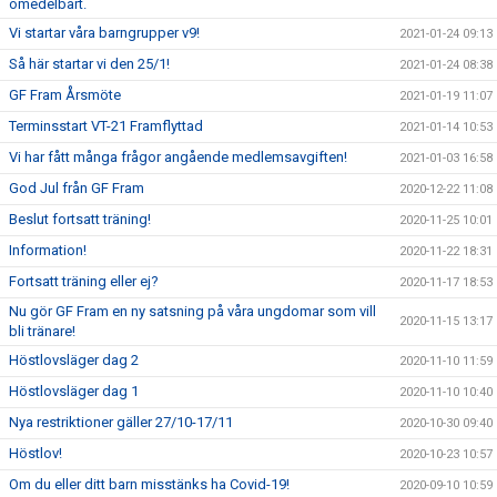
omedelbart.
Vi startar våra barngrupper v9!
2021-01-24 09:13
Så här startar vi den 25/1!
2021-01-24 08:38
GF Fram Årsmöte
2021-01-19 11:07
Terminsstart VT-21 Framflyttad
2021-01-14 10:53
Vi har fått många frågor angående medlemsavgiften!
2021-01-03 16:58
God Jul från GF Fram
2020-12-22 11:08
Beslut fortsatt träning!
2020-11-25 10:01
Information!
2020-11-22 18:31
Fortsatt träning eller ej?
2020-11-17 18:53
Nu gör GF Fram en ny satsning på våra ungdomar som vill
2020-11-15 13:17
bli tränare!
Höstlovsläger dag 2
2020-11-10 11:59
Höstlovsläger dag 1
2020-11-10 10:40
Nya restriktioner gäller 27/10-17/11
2020-10-30 09:40
Höstlov!
2020-10-23 10:57
Om du eller ditt barn misstänks ha Covid-19!
2020-09-10 10:59