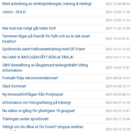
Med anledning av smittspridningen, träning & tävling!
2021-12-08 08:54
Junior - GULD
2021-12-05 11:35
2021-12-05 11:14
När man har roligt går tiden fort!
2021-11-26 13:34
Terminen tågar på framåt för fullt och nu är det snart
2021-10-22 07:21
höstlov!
Spökrunda samt Halloweenträning med GF Fram!
2021-10-21 16:23
NU HAR VI ÄNTLIGEN FÅTT BÖRJA TÄVLA!
2021-10-11 17:10
OBS! Beställning av långärmad tävlingsdräkt! Viktig
2021-10-04 12:41
information.
Fortsätt följa rekommendationer!
2021-08-24 13:57
Glad Sommar!
2021-07-08 12:17
Ny Intresseförfrågan från Prolympia!
2021-05-20 08:13
Information om fotografering på träning!
2021-04-27 14:18
Nu sätter vi igång för ytterligare 10 grupper!
2021-02-23 13:47
Träningen under sportlovet!
2021-02-17 14:04
Viktigt om du råkar ut för Covid? stoppa smittan
2021-02-15 12:18