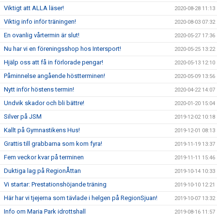
Viktigt att ALLA läser!
2020-08-28 11:13
Viktig info inför träningen!
2020-08-03 07:32
En ovanlig vårtermin är slut!
2020-05-27 17:36
Nu har vi en föreningsshop hos Intersport!
2020-05-25 13:22
Hjälp oss att få in förlorade pengar!
2020-05-13 12:10
Påminnelse angående höstterminen!
2020-05-09 13:56
Nytt inför höstens termin!
2020-04-22 14:07
Undvik skador och bli bättre!
2020-01-20 15:04
Silver på JSM
2019-12-02 10:18
Kallt på Gymnastikens Hus!
2019-12-01 08:13
Grattis till grabbarna som kom fyra!
2019-11-19 13:37
Fem veckor kvar på terminen
2019-11-11 15:46
Duktiga lag på RegionÅttan
2019-10-14 10:33
Vi startar: Prestationshöjande träning
2019-10-10 12:21
Här har vi tjejerna som tävlade i helgen på RegionSjuan!
2019-10-07 13:32
Info om Maria Park idrottshall
2019-08-16 11:57