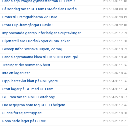
Landslagsuttagna gymnaster från GF Fram..!
2017-07-08 11:10
På söndag tävlar GF Fram i SM-finalen i Borås!
2017-07-01 08:00
Brons till Framgrabbarna vid USM
2017-06-05 20:19
Stora Cup-framgångar i Gävle..!
2017-05-31 22:18
Imponerande genrep inför helgens cuptävlingar
2017-05-23 17:59
Biljetter till SM i Borås köper du via länken
2017-05-16 11:08
Genrep inför Svenska Cupen, 22 maj
2017-05-05 13:52
Landslagstränarna klara till EM 2018 i Portugal
2017-05-03 13:20
Träningstider sommar & höst
2017-05-03 11:06
Inte ett läger utan.......
2017-05-02 10:26
Pippi har tävlat klart på RM1 yngre!
2017-04-30 11:56
Stort läger på GH med GF Fram
2017-04-30 11:54
GF Fram tävlar i RM1 i Göteborg!
2017-04-22 10:57
Här är tjejerna som tog GULD i helgen!
2017-03-30 17:26
Succé för Stjärntruppen!
2017-03-20 19:38
Rosa hade läger på GH v8!
2017-02-23 12:51