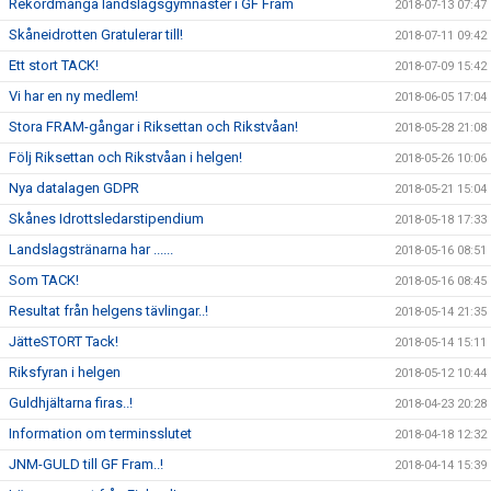
Rekordmånga landslagsgymnaster i GF Fram
2018-07-13 07:47
Skåneidrotten Gratulerar till!
2018-07-11 09:42
Ett stort TACK!
2018-07-09 15:42
Vi har en ny medlem!
2018-06-05 17:04
Stora FRAM-gångar i Riksettan och Rikstvåan!
2018-05-28 21:08
Följ Riksettan och Rikstvåan i helgen!
2018-05-26 10:06
Nya datalagen GDPR
2018-05-21 15:04
Skånes Idrottsledarstipendium
2018-05-18 17:33
Landslagstränarna har ......
2018-05-16 08:51
Som TACK!
2018-05-16 08:45
Resultat från helgens tävlingar..!
2018-05-14 21:35
JätteSTORT Tack!
2018-05-14 15:11
Riksfyran i helgen
2018-05-12 10:44
Guldhjältarna firas..!
2018-04-23 20:28
Information om terminsslutet
2018-04-18 12:32
JNM-GULD till GF Fram..!
2018-04-14 15:39