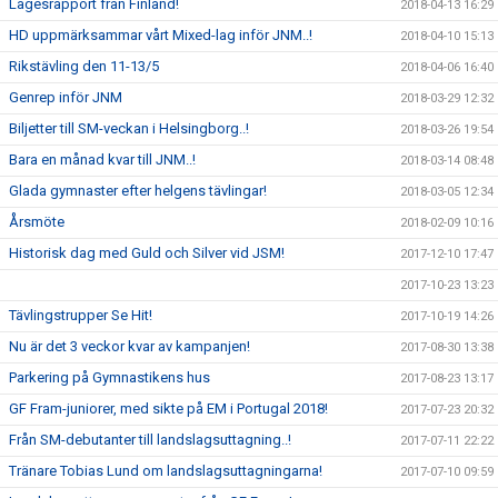
Lägesrapport från Finland!
2018-04-13 16:29
HD uppmärksammar vårt Mixed-lag inför JNM..!
2018-04-10 15:13
Rikstävling den 11-13/5
2018-04-06 16:40
Genrep inför JNM
2018-03-29 12:32
Biljetter till SM-veckan i Helsingborg..!
2018-03-26 19:54
Bara en månad kvar till JNM..!
2018-03-14 08:48
Glada gymnaster efter helgens tävlingar!
2018-03-05 12:34
Årsmöte
2018-02-09 10:16
Historisk dag med Guld och Silver vid JSM!
2017-12-10 17:47
2017-10-23 13:23
Tävlingstrupper Se Hit!
2017-10-19 14:26
Nu är det 3 veckor kvar av kampanjen!
2017-08-30 13:38
Parkering på Gymnastikens hus
2017-08-23 13:17
GF Fram-juniorer, med sikte på EM i Portugal 2018!
2017-07-23 20:32
Från SM-debutanter till landslagsuttagning..!
2017-07-11 22:22
Tränare Tobias Lund om landslagsuttagningarna!
2017-07-10 09:59