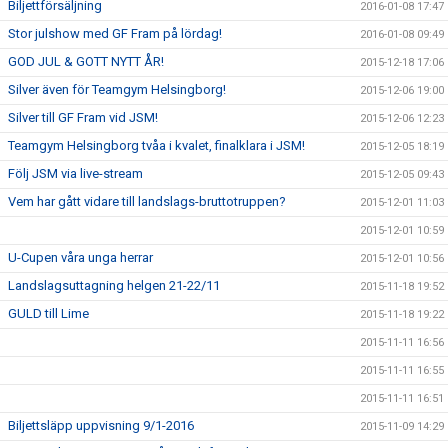
Biljettförsäljning
2016-01-08 17:47
Stor julshow med GF Fram på lördag!
2016-01-08 09:49
GOD JUL & GOTT NYTT ÅR!
2015-12-18 17:06
Silver även för Teamgym Helsingborg!
2015-12-06 19:00
Silver till GF Fram vid JSM!
2015-12-06 12:23
Teamgym Helsingborg tvåa i kvalet, finalklara i JSM!
2015-12-05 18:19
Följ JSM via live-stream
2015-12-05 09:43
Vem har gått vidare till landslags-bruttotruppen?
2015-12-01 11:03
2015-12-01 10:59
U-Cupen våra unga herrar
2015-12-01 10:56
Landslagsuttagning helgen 21-22/11
2015-11-18 19:52
GULD till Lime
2015-11-18 19:22
2015-11-11 16:56
2015-11-11 16:55
2015-11-11 16:51
Biljettsläpp uppvisning 9/1-2016
2015-11-09 14:29