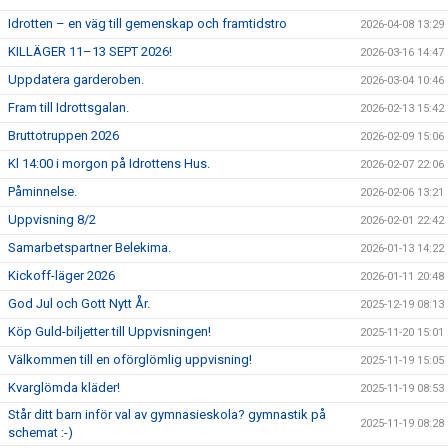
Idrotten – en väg till gemenskap och framtidstro
2026-04-08 13:29
KILLÄGER 11–13 SEPT 2026!
2026-03-16 14:47
Uppdatera garderoben.
2026-03-04 10:46
Fram till Idrottsgalan.
2026-02-13 15:42
Bruttotruppen 2026
2026-02-09 15:06
Kl 14:00 i morgon på Idrottens Hus.
2026-02-07 22:06
Påminnelse.
2026-02-06 13:21
Uppvisning 8/2
2026-02-01 22:42
Samarbetspartner Belekima.
2026-01-13 14:22
Kickoff-läger 2026
2026-01-11 20:48
God Jul och Gott Nytt År.
2025-12-19 08:13
Köp Guld-biljetter till Uppvisningen!
2025-11-20 15:01
Välkommen till en oförglömlig uppvisning!
2025-11-19 15:05
Kvarglömda kläder!
2025-11-19 08:53
Står ditt barn inför val av gymnasieskola? gymnastik på
2025-11-19 08:28
schemat :-)