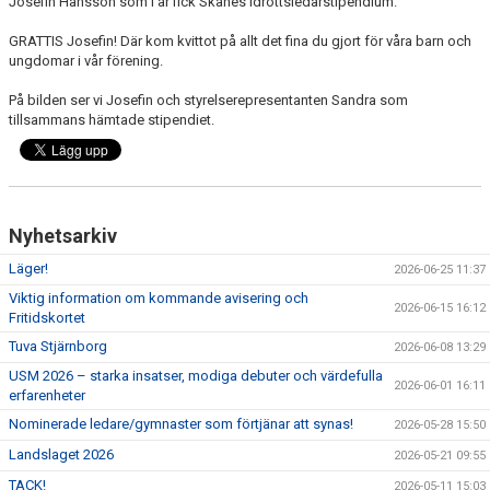
Josefin Hansson som i år fick Skånes Idrottsledarstipendium.
GRATTIS Josefin! Där kom kvittot på allt det fina du gjort för våra barn och
ungdomar i vår förening.
På bilden ser vi Josefin och styrelserepresentanten Sandra som
tillsammans hämtade stipendiet.
Nyhetsarkiv
Läger!
2026-06-25 11:37
Viktig information om kommande avisering och
2026-06-15 16:12
Fritidskortet
Tuva Stjärnborg
2026-06-08 13:29
USM 2026 – starka insatser, modiga debuter och värdefulla
2026-06-01 16:11
erfarenheter
Nominerade ledare/gymnaster som förtjänar att synas!
2026-05-28 15:50
Landslaget 2026
2026-05-21 09:55
TACK!
2026-05-11 15:03