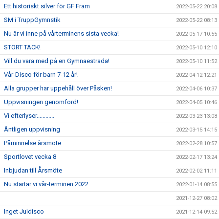
Ett historiskt silver för GF Fram
2022-05-22 20:08
SM i TruppGymnstik
2022-05-22 08:13
Nu är vi inne på vårterminens sista vecka!
2022-05-17 10:55
STORT TACK!
2022-05-10 12:10
Vill du vara med på en Gymnaestrada!
2022-05-10 11:52
Vår-Disco för barn 7-12 år!
2022-04-12 12:21
Alla grupper har uppehåll över Påsken!
2022-04-06 10:37
Uppvisningen genomförd!
2022-04-05 10:46
Vi efterlyser............
2022-03-23 13:08
Äntligen uppvisning
2022-03-15 14:15
Påminnelse årsmöte
2022-02-28 10:57
Sportlovet vecka 8
2022-02-17 13:24
Inbjudan till Årsmöte
2022-02-02 11:11
Nu startar vi vår-terminen 2022
2022-01-14 08:55
2021-12-27 08:02
Inget Juldisco
2021-12-14 09:52