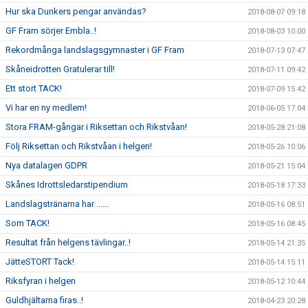
Hur ska Dunkers pengar användas?
2018-08-07 09:18
GF Fram sörjer Embla..!
2018-08-03 10:00
Rekordmånga landslagsgymnaster i GF Fram
2018-07-13 07:47
Skåneidrotten Gratulerar till!
2018-07-11 09:42
Ett stort TACK!
2018-07-09 15:42
Vi har en ny medlem!
2018-06-05 17:04
Stora FRAM-gångar i Riksettan och Rikstvåan!
2018-05-28 21:08
Följ Riksettan och Rikstvåan i helgen!
2018-05-26 10:06
Nya datalagen GDPR
2018-05-21 15:04
Skånes Idrottsledarstipendium
2018-05-18 17:33
Landslagstränarna har ......
2018-05-16 08:51
Som TACK!
2018-05-16 08:45
Resultat från helgens tävlingar..!
2018-05-14 21:35
JätteSTORT Tack!
2018-05-14 15:11
Riksfyran i helgen
2018-05-12 10:44
Guldhjältarna firas..!
2018-04-23 20:28