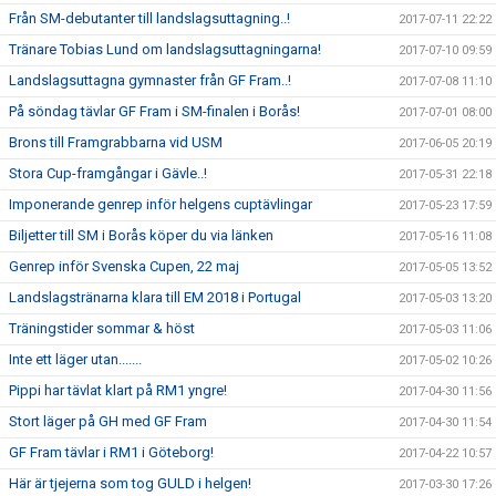
Från SM-debutanter till landslagsuttagning..!
2017-07-11 22:22
Tränare Tobias Lund om landslagsuttagningarna!
2017-07-10 09:59
Landslagsuttagna gymnaster från GF Fram..!
2017-07-08 11:10
På söndag tävlar GF Fram i SM-finalen i Borås!
2017-07-01 08:00
Brons till Framgrabbarna vid USM
2017-06-05 20:19
Stora Cup-framgångar i Gävle..!
2017-05-31 22:18
Imponerande genrep inför helgens cuptävlingar
2017-05-23 17:59
Biljetter till SM i Borås köper du via länken
2017-05-16 11:08
Genrep inför Svenska Cupen, 22 maj
2017-05-05 13:52
Landslagstränarna klara till EM 2018 i Portugal
2017-05-03 13:20
Träningstider sommar & höst
2017-05-03 11:06
Inte ett läger utan.......
2017-05-02 10:26
Pippi har tävlat klart på RM1 yngre!
2017-04-30 11:56
Stort läger på GH med GF Fram
2017-04-30 11:54
GF Fram tävlar i RM1 i Göteborg!
2017-04-22 10:57
Här är tjejerna som tog GULD i helgen!
2017-03-30 17:26