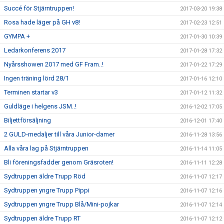
Succé för Stjärntruppen!
2017-03-20 19:38
Rosa hade läger på GH v8!
2017-02-23 12:51
GYMPA +
2017-01-30 10:39
Ledarkonferens 2017
2017-01-28 17:32
Nyårsshowen 2017 med GF Fram..!
2017-01-22 17:29
Ingen träning lörd 28/1
2017-01-16 12:10
Terminen startar v3
2017-01-12 11:32
Guldläge i helgens JSM..!
2016-12-02 17:05
Biljettförsäljning
2016-12-01 17:40
2 GULD-medaljer till våra Junior-damer
2016-11-28 13:56
Alla våra lag på Stjärntruppen
2016-11-14 11:05
Bli föreningsfadder genom Gräsroten!
2016-11-11 12:28
Sydtruppen äldre Trupp Röd
2016-11-07 12:17
Sydtruppen yngre Trupp Pippi
2016-11-07 12:16
Sydtruppen yngre Trupp Blå/Mini-pojkar
2016-11-07 12:14
Sydtruppen äldre Trupp RT
2016-11-07 12:12