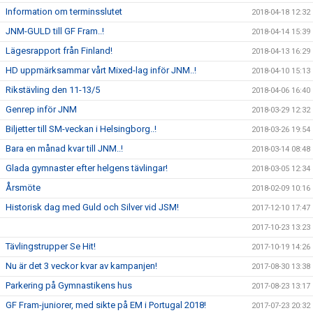
Information om terminsslutet
2018-04-18 12:32
JNM-GULD till GF Fram..!
2018-04-14 15:39
Lägesrapport från Finland!
2018-04-13 16:29
HD uppmärksammar vårt Mixed-lag inför JNM..!
2018-04-10 15:13
Rikstävling den 11-13/5
2018-04-06 16:40
Genrep inför JNM
2018-03-29 12:32
Biljetter till SM-veckan i Helsingborg..!
2018-03-26 19:54
Bara en månad kvar till JNM..!
2018-03-14 08:48
Glada gymnaster efter helgens tävlingar!
2018-03-05 12:34
Årsmöte
2018-02-09 10:16
Historisk dag med Guld och Silver vid JSM!
2017-12-10 17:47
2017-10-23 13:23
Tävlingstrupper Se Hit!
2017-10-19 14:26
Nu är det 3 veckor kvar av kampanjen!
2017-08-30 13:38
Parkering på Gymnastikens hus
2017-08-23 13:17
GF Fram-juniorer, med sikte på EM i Portugal 2018!
2017-07-23 20:32