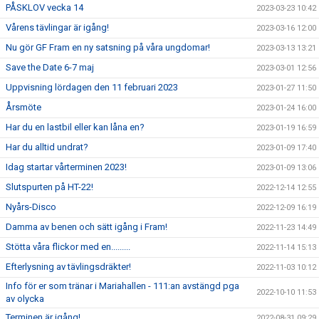
PÅSKLOV vecka 14
2023-03-23 10:42
Vårens tävlingar är igång!
2023-03-16 12:00
Nu gör GF Fram en ny satsning på våra ungdomar!
2023-03-13 13:21
Save the Date 6-7 maj
2023-03-01 12:56
Uppvisning lördagen den 11 februari 2023
2023-01-27 11:50
Årsmöte
2023-01-24 16:00
Har du en lastbil eller kan låna en?
2023-01-19 16:59
Har du alltid undrat?
2023-01-09 17:40
Idag startar vårterminen 2023!
2023-01-09 13:06
Slutspurten på HT-22!
2022-12-14 12:55
Nyårs-Disco
2022-12-09 16:19
Damma av benen och sätt igång i Fram!
2022-11-23 14:49
Stötta våra flickor med en.........
2022-11-14 15:13
Efterlysning av tävlingsdräkter!
2022-11-03 10:12
Info för er som tränar i Mariahallen - 111:an avstängd pga
2022-10-10 11:53
av olycka
Terminen är igång!
2022-08-31 09:29