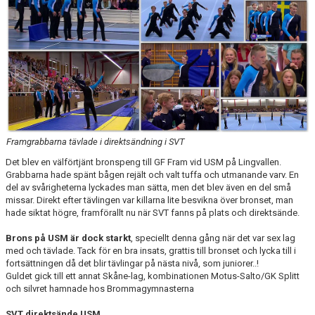
Framgrabbarna tävlade i direktsändning i SVT
Det blev en välförtjänt bronspeng till GF Fram vid USM på Lingvallen.
Grabbarna hade spänt bågen rejält och valt tuffa och utmanande varv. En
del av svårigheterna lyckades man sätta, men det blev även en del små
missar. Direkt efter tävlingen var killarna lite besvikna över bronset, man
hade siktat högre, framförallt nu när SVT fanns på plats och direktsände.
Brons på USM är dock starkt
, speciellt denna gång när det var sex lag
med och tävlade. Tack för en bra insats, grattis till bronset och lycka till i
fortsättningen då det blir tävlingar på nästa nivå, som juniorer..!
Guldet gick till ett annat Skåne-lag, kombinationen Motus-Salto/GK Splitt
och silvret hamnade hos Brommagymnasterna
SVT direktsände USM