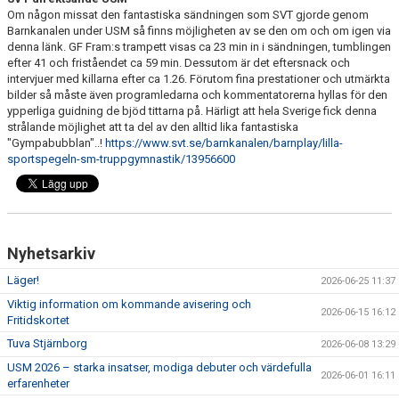
Om någon missat den fantastiska sändningen som SVT gjorde genom
Barnkanalen under USM så finns möjligheten av se den om och om igen via
denna länk. GF Fram:s trampett visas ca 23 min in i sändningen, tumblingen
efter 41 och friståendet ca 59 min. Dessutom är det eftersnack och
intervjuer med killarna efter ca 1.26. Förutom fina prestationer och utmärkta
bilder så måste även programledarna och kommentatorerna hyllas för den
ypperliga guidning de bjöd tittarna på. Härligt att hela Sverige fick denna
strålande möjlighet att ta del av den alltid lika fantastiska
"Gympabubblan"..!
https://www.svt.se/barnkanalen/barnplay/lilla-
sportspegeln-sm-truppgymnastik/13956600
Nyhetsarkiv
Läger!
2026-06-25 11:37
Viktig information om kommande avisering och
2026-06-15 16:12
Fritidskortet
Tuva Stjärnborg
2026-06-08 13:29
USM 2026 – starka insatser, modiga debuter och värdefulla
2026-06-01 16:11
erfarenheter