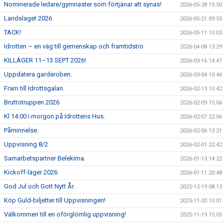
Nominerade ledare/gymnaster som förtjänar att synas!
2026-05-28 15:50
Landslaget 2026
2026-05-21 09:55
TACK!
2026-05-11 15:03
Idrotten – en väg till gemenskap och framtidstro
2026-04-08 13:29
KILLÄGER 11–13 SEPT 2026!
2026-03-16 14:47
Uppdatera garderoben.
2026-03-04 10:46
Fram till Idrottsgalan.
2026-02-13 15:42
Bruttotruppen 2026
2026-02-09 15:06
Kl 14:00 i morgon på Idrottens Hus.
2026-02-07 22:06
Påminnelse.
2026-02-06 13:21
Uppvisning 8/2
2026-02-01 22:42
Samarbetspartner Belekima.
2026-01-13 14:22
Kickoff-läger 2026
2026-01-11 20:48
God Jul och Gott Nytt År.
2025-12-19 08:13
Köp Guld-biljetter till Uppvisningen!
2025-11-20 15:01
Välkommen till en oförglömlig uppvisning!
2025-11-19 15:05