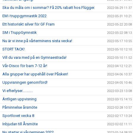
Ska du måla om i sommar? Få 20% rabatt hos Flügger.
2022-06-29 11:37
EM i truppgymnastik 2022
2022-05-31 10:21
Ett historiskt silver för GF Fram
2022-05-22 20:08
SM i TruppGymnstik
2022-05-22 08:13
Nu är vi inne på vårterminens sista vecka!
2022-05-17 10:55
STORT TACK!
2022-05-10 12:10
Vill du vara med på en Gymnaestrada!
2022-05-10 11:52
Vår-Disco för barn 7-12 år!
2022-04-12 12:21
Alla grupper har uppehåll över Påsken!
2022-04-06 10:37
Uppvisningen genomförd!
2022-04-05 10:46
Vi efterlyser............
2022-03-23 13:08
Äntligen uppvisning
2022-03-15 14:15
Påminnelse årsmöte
2022-02-28 10:57
Sportlovet vecka 8
2022-02-17 13:24
Inbjudan till Årsmöte
2022-02-02 11:11
Nu startar vi vår-terminen 2022
2022-01-14 08:55