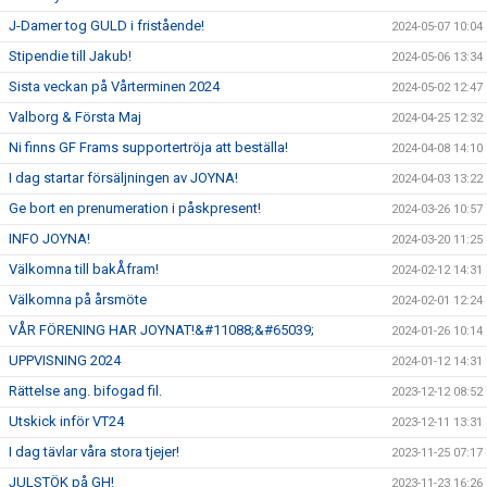
J-Damer tog GULD i fristående!
2024-05-07 10:04
Stipendie till Jakub!
2024-05-06 13:34
Sista veckan på Vårterminen 2024
2024-05-02 12:47
Valborg & Första Maj
2024-04-25 12:32
Ni finns GF Frams supportertröja att beställa!
2024-04-08 14:10
I dag startar försäljningen av JOYNA!
2024-04-03 13:22
Ge bort en prenumeration i påskpresent!
2024-03-26 10:57
INFO JOYNA!
2024-03-20 11:25
Välkomna till bakÅfram!
2024-02-12 14:31
Välkomna på årsmöte
2024-02-01 12:24
VÅR FÖRENING HAR JOYNAT!&#11088;&#65039;
2024-01-26 10:14
UPPVISNING 2024
2024-01-12 14:31
Rättelse ang. bifogad fil.
2023-12-12 08:52
Utskick inför VT24
2023-12-11 13:31
I dag tävlar våra stora tjejer!
2023-11-25 07:17
JULSTÖK på GH!
2023-11-23 16:26