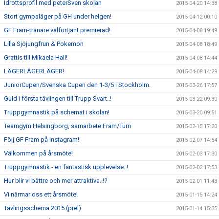
Idrottsprofil med peterSven skolan
2015-04-20 14:38
Stort gympaläger på GH under helgen!
2015-04-12 00:10
GF Fram-tränare välförtjänt premierad!
2015-04-08 19:49
Lilla Sjöjungfrun & Pokemon
2015-04-08 18:49
Grattis till Mikaela Hall!
2015-04-08 14:44
LÄGERLÄGERLÄGER!
2015-04-08 14:29
JuniorCupen/Svenska Cupen den 1-3/5 i Stockholm.
2015-03-26 17:57
Guld i första tävlingen till Trupp Svart..!
2015-03-22 09:30
Truppgymnastik på schemat i skolan!
2015-03-20 09:51
Teamgym Helsingborg, samarbete Fram/Turn
2015-02-15 17:20
Följ GF Fram på Instagram!
2015-02-07 14:54
Välkommen på årsmöte!
2015-02-03 17:30
Truppgymnastik - en fantastisk upplevelse..!
2015-02-02 17:53
Hur blir vi bättre och mer attraktiva..!?
2015-02-01 11:43
Vi närmar oss ett årsmöte!
2015-01-15 14:24
Tävlingsschema 2015 (prel)
2015-01-14 15:35