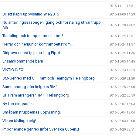
2015-11-11 16:51
Biljettsläpp uppvisning 9/1-2016
2015-11-09 14:29
Nu är tävlingssäsongen igång och första lag ut var trupp
2015-10-28 14:02
Blå
Tumbling och trampett med Lime..!
2015-10-24 12:51
Herrar och herrjunior kör trampettström..!
2015-10-24 11:37
Girlpower med tjejerna i lag Pippi..!
2015-10-24 11:35
Ensamkommande barn
2015-10-05 14:45
VIKTIG INFO!
2015-09-23 14:24
SM-Genrep med GF Fram och Teamgym Helsingborg
2015-06-28 21:20
Sammandrag från helgens RM1
2015-05-25 23:00
GF Fram arrangerar RM1 i Helsingborg
2015-05-22 23:59
Ny föreningsdräkt
2015-05-07 13:03
Småbarnstruppernas uppvisning!
2015-05-04 12:04
Vilken tävlingshelg!
2015-05-03 19:08
Imponerande genrep inför Svenska Cupen..!
2015-04-29 22:51