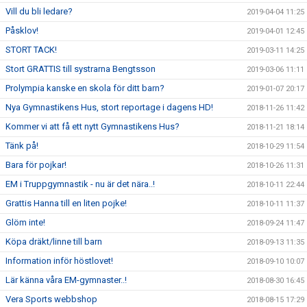
Vill du bli ledare?
2019-04-04 11:25
Påsklov!
2019-04-01 12:45
STORT TACK!
2019-03-11 14:25
Stort GRATTIS till systrarna Bengtsson
2019-03-06 11:11
Prolympia kanske en skola för ditt barn?
2019-01-07 20:17
Nya Gymnastikens Hus, stort reportage i dagens HD!
2018-11-26 11:42
Kommer vi att få ett nytt Gymnastikens Hus?
2018-11-21 18:14
Tänk på!
2018-10-29 11:54
Bara för pojkar!
2018-10-26 11:31
EM i Truppgymnastik - nu är det nära..!
2018-10-11 22:44
Grattis Hanna till en liten pojke!
2018-10-11 11:37
Glöm inte!
2018-09-24 11:47
Köpa dräkt/linne till barn
2018-09-13 11:35
Information inför höstlovet!
2018-09-10 10:07
Lär känna våra EM-gymnaster..!
2018-08-30 16:45
Vera Sports webbshop
2018-08-15 17:29