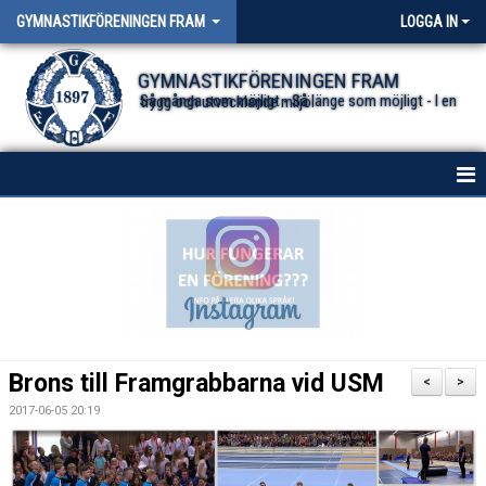
GYMNASTIKFÖRENINGEN FRAM
LOGGA IN
GYMNASTIKFÖRENINGEN FRAM
Så många som möjligt - Så länge som möjligt - I en trygg och utvecklande miljö.
HEM
NYHETER FÖR ALLA TRUPPER
OM FÖRENINGEN
DOKUMENT
Brons till Framgrabbarna vid USM
<
>
2017-06-05 20:19