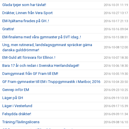
Glada tjejer som har tävlat!
2016-10-31 11:19
Dräkter, Linnen från Vera Sport
2016-10-27 13:17
EM-hjältarna firades på GH..!
2016-10-17 21:13
Grattis!
2016-10-16 09:04
EM-finalerna med våra gymnaster på SVT idag..!
2016-10-15 08:51
Ung, men rutinerad, landslagsgymnast spräcker gärna
2016-10-08 12:00
danska gulddrömmar!
EM-Guld att försvara för Ellinor..!
2016-10-07 18:30
Bara 17 år och redan i Svenska Herrlandslaget!
2016-10-06 18:30
Damgymnast från GF Fram till EM!
2016-10-05 19:30
GF Fram-gymnaster till EM i Truppgymnastik i Maribor, 2016
2016-10-04 20:50
Genrep inför EM
2016-09-23 10:25
Läger på GH
2016-09-19 13:33
Läger i Vesterlund
2016-09-17 15:39
Felsydda dräkter!
2016-09-09 11:34
Träning/Tävlingslicens
2016-09-08 16:10