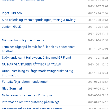
2021-12-27 08:02
Inget Juldisco
2021-12-14 09:52
Med anledning av smittspridningen, träning & tävling!
2021-12-08 08:54
Junior - GULD
2021-12-05 11:35
2021-12-05 11:14
När man har roligt går tiden fort!
2021-11-26 13:34
Terminen tågar på framåt för fullt och nu är det snart
2021-10-22 07:21
höstlov!
Spökrunda samt Halloweenträning med GF Fram!
2021-10-21 16:23
NU HAR VI ÄNTLIGEN FÅTT BÖRJA TÄVLA!
2021-10-11 17:10
OBS! Beställning av långärmad tävlingsdräkt! Viktig
2021-10-04 12:41
information.
Fortsätt följa rekommendationer!
2021-08-24 13:57
Glad Sommar!
2021-07-08 12:17
Ny Intresseförfrågan från Prolympia!
2021-05-20 08:13
Information om fotografering på träning!
2021-04-27 14:18
Nu sätter vi igång för ytterligare 10 grupper!