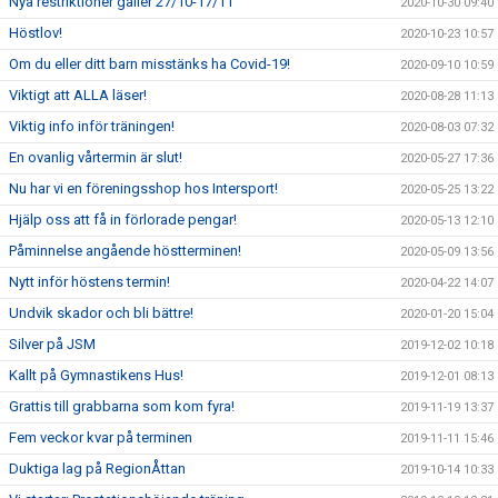
Nya restriktioner gäller 27/10-17/11
2020-10-30 09:40
Höstlov!
2020-10-23 10:57
Om du eller ditt barn misstänks ha Covid-19!
2020-09-10 10:59
Viktigt att ALLA läser!
2020-08-28 11:13
Viktig info inför träningen!
2020-08-03 07:32
En ovanlig vårtermin är slut!
2020-05-27 17:36
Nu har vi en föreningsshop hos Intersport!
2020-05-25 13:22
Hjälp oss att få in förlorade pengar!
2020-05-13 12:10
Påminnelse angående höstterminen!
2020-05-09 13:56
Nytt inför höstens termin!
2020-04-22 14:07
Undvik skador och bli bättre!
2020-01-20 15:04
Silver på JSM
2019-12-02 10:18
Kallt på Gymnastikens Hus!
2019-12-01 08:13
Grattis till grabbarna som kom fyra!
2019-11-19 13:37
Fem veckor kvar på terminen
2019-11-11 15:46
Duktiga lag på RegionÅttan
2019-10-14 10:33