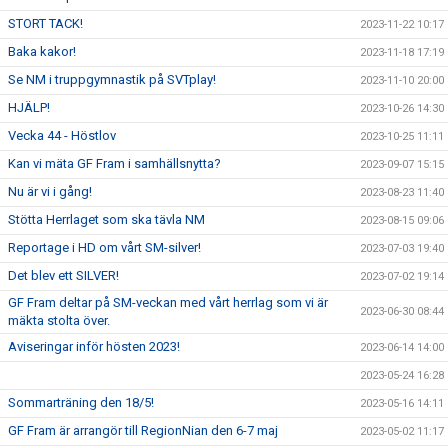
STORT TACK!
2023-11-22 10:17
Baka kakor!
2023-11-18 17:19
Se NM i truppgymnastik på SVTplay!
2023-11-10 20:00
HJÄLP!
2023-10-26 14:30
Vecka 44 - Höstlov
2023-10-25 11:11
Kan vi mäta GF Fram i samhällsnytta?
2023-09-07 15:15
Nu är vi i gång!
2023-08-23 11:40
Stötta Herrlaget som ska tävla NM
2023-08-15 09:06
Reportage i HD om vårt SM-silver!
2023-07-03 19:40
Det blev ett SILVER!
2023-07-02 19:14
GF Fram deltar på SM-veckan med vårt herrlag som vi är
2023-06-30 08:44
mäkta stolta över.
Aviseringar inför hösten 2023!
2023-06-14 14:00
2023-05-24 16:28
Sommarträning den 18/5!
2023-05-16 14:11
GF Fram är arrangör till RegionNian den 6-7 maj
2023-05-02 11:17