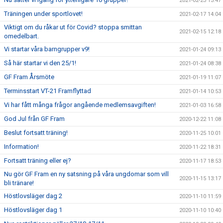
2021-02-23 13:47
Träningen under sportlovet!
2021-02-17 14:04
Viktigt om du råkar ut för Covid? stoppa smittan
2021-02-15 12:18
omedelbart.
Vi startar våra barngrupper v9!
2021-01-24 09:13
Så här startar vi den 25/1!
2021-01-24 08:38
GF Fram Årsmöte
2021-01-19 11:07
Terminsstart VT-21 Framflyttad
2021-01-14 10:53
Vi har fått många frågor angående medlemsavgiften!
2021-01-03 16:58
God Jul från GF Fram
2020-12-22 11:08
Beslut fortsatt träning!
2020-11-25 10:01
Information!
2020-11-22 18:31
Fortsatt träning eller ej?
2020-11-17 18:53
Nu gör GF Fram en ny satsning på våra ungdomar som vill
2020-11-15 13:17
bli tränare!
Höstlovsläger dag 2
2020-11-10 11:59
Höstlovsläger dag 1
2020-11-10 10:40