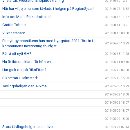
Vi startar: Prestationshöjande träning
2019-10-10 12:21
Här har vi tjejerna som tävlade i helgen på RegionSjuan!
2019-10-07 13:32
Info om Maria Park idrottshall
2019-08-16 11:57
Grattis Tobias!
2019-08-11 13:21
Vuxna tränare
2019-08-10 09:38
Ett nytt gymnastikens hus med byggstart 2021 förs in i
2019-06-20 10:23
kommunens investeringsbudget.
Får vi ett nytt GH?
2019-06-13 11:28
Nu är tiderna klara för hösten!
2019-06-11 09:40
Hur gick det på RiksEttan?
2019-05-19 07:08
Riksettan i Halmstad!
2019-05-16 15:33
Tävlingshelgen den 4-5 maj!
2019-05-06 10:29
2019-05-02 18:08
2019-05-02 18:07
2019-05-02 18:07
2019-05-02 18:06
Stora tävlingshelgen är nu över!
2019-04-27 07:43