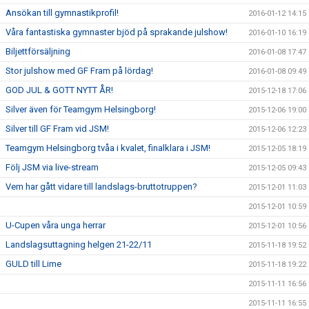
Ansökan till gymnastikprofil!
2016-01-12 14:15
Våra fantastiska gymnaster bjöd på sprakande julshow!
2016-01-10 16:19
Biljettförsäljning
2016-01-08 17:47
Stor julshow med GF Fram på lördag!
2016-01-08 09:49
GOD JUL & GOTT NYTT ÅR!
2015-12-18 17:06
Silver även för Teamgym Helsingborg!
2015-12-06 19:00
Silver till GF Fram vid JSM!
2015-12-06 12:23
Teamgym Helsingborg tvåa i kvalet, finalklara i JSM!
2015-12-05 18:19
Följ JSM via live-stream
2015-12-05 09:43
Vem har gått vidare till landslags-bruttotruppen?
2015-12-01 11:03
2015-12-01 10:59
U-Cupen våra unga herrar
2015-12-01 10:56
Landslagsuttagning helgen 21-22/11
2015-11-18 19:52
GULD till Lime
2015-11-18 19:22
2015-11-11 16:56
2015-11-11 16:55