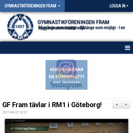
GYMNASTIKFÖRENINGEN FRAM
LOGGA IN
GYMNASTIKFÖRENINGEN FRAM
Så många som möjligt - Så länge som möjligt - I en trygg och utvecklande miljö.
HEM
NYHETER FÖR ALLA TRUPPER
OM FÖRENINGEN
DOKUMENT
GF Fram tävlar i RM1 i Göteborg!
<
>
2017-04-22 10:57