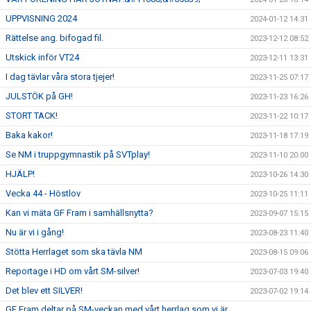
UPPVISNING 2024
2024-01-12 14:31
Rättelse ang. bifogad fil.
2023-12-12 08:52
Utskick inför VT24
2023-12-11 13:31
I dag tävlar våra stora tjejer!
2023-11-25 07:17
JULSTÖK på GH!
2023-11-23 16:26
STORT TACK!
2023-11-22 10:17
Baka kakor!
2023-11-18 17:19
Se NM i truppgymnastik på SVTplay!
2023-11-10 20:00
HJÄLP!
2023-10-26 14:30
Vecka 44 - Höstlov
2023-10-25 11:11
Kan vi mäta GF Fram i samhällsnytta?
2023-09-07 15:15
Nu är vi i gång!
2023-08-23 11:40
Stötta Herrlaget som ska tävla NM
2023-08-15 09:06
Reportage i HD om vårt SM-silver!
2023-07-03 19:40
Det blev ett SILVER!
2023-07-02 19:14
GF Fram deltar på SM-veckan med vårt herrlag som vi är