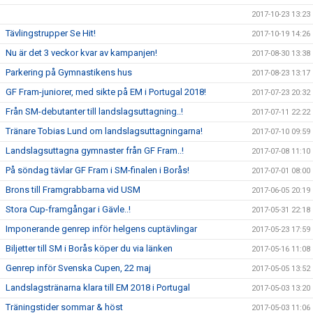
2017-10-23 13:23
Tävlingstrupper Se Hit!
2017-10-19 14:26
Nu är det 3 veckor kvar av kampanjen!
2017-08-30 13:38
Parkering på Gymnastikens hus
2017-08-23 13:17
GF Fram-juniorer, med sikte på EM i Portugal 2018!
2017-07-23 20:32
Från SM-debutanter till landslagsuttagning..!
2017-07-11 22:22
Tränare Tobias Lund om landslagsuttagningarna!
2017-07-10 09:59
Landslagsuttagna gymnaster från GF Fram..!
2017-07-08 11:10
På söndag tävlar GF Fram i SM-finalen i Borås!
2017-07-01 08:00
Brons till Framgrabbarna vid USM
2017-06-05 20:19
Stora Cup-framgångar i Gävle..!
2017-05-31 22:18
Imponerande genrep inför helgens cuptävlingar
2017-05-23 17:59
Biljetter till SM i Borås köper du via länken
2017-05-16 11:08
Genrep inför Svenska Cupen, 22 maj
2017-05-05 13:52
Landslagstränarna klara till EM 2018 i Portugal
2017-05-03 13:20
Träningstider sommar & höst
2017-05-03 11:06