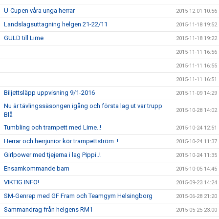
U-Cupen våra unga herrar
2015-12-01 10:56
Landslagsuttagning helgen 21-22/11
2015-11-18 19:52
GULD till Lime
2015-11-18 19:22
2015-11-11 16:56
2015-11-11 16:55
2015-11-11 16:51
Biljettsläpp uppvisning 9/1-2016
2015-11-09 14:29
Nu är tävlingssäsongen igång och första lag ut var trupp
2015-10-28 14:02
Blå
Tumbling och trampett med Lime..!
2015-10-24 12:51
Herrar och herrjunior kör trampettström..!
2015-10-24 11:37
Girlpower med tjejerna i lag Pippi..!
2015-10-24 11:35
Ensamkommande barn
2015-10-05 14:45
VIKTIG INFO!
2015-09-23 14:24
SM-Genrep med GF Fram och Teamgym Helsingborg
2015-06-28 21:20
Sammandrag från helgens RM1
2015-05-25 23:00