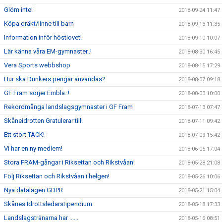
Glöm inte!
2018-09-24 11:47
Köpa dräkt/linne till barn
2018-09-13 11:35
Information inför höstlovet!
2018-09-10 10:07
Lär känna våra EM-gymnaster..!
2018-08-30 16:45
Vera Sports webbshop
2018-08-15 17:29
Hur ska Dunkers pengar användas?
2018-08-07 09:18
GF Fram sörjer Embla..!
2018-08-03 10:00
Rekordmånga landslagsgymnaster i GF Fram
2018-07-13 07:47
Skåneidrotten Gratulerar till!
2018-07-11 09:42
Ett stort TACK!
2018-07-09 15:42
Vi har en ny medlem!
2018-06-05 17:04
Stora FRAM-gångar i Riksettan och Rikstvåan!
2018-05-28 21:08
Följ Riksettan och Rikstvåan i helgen!
2018-05-26 10:06
Nya datalagen GDPR
2018-05-21 15:04
Skånes Idrottsledarstipendium
2018-05-18 17:33
Landslagstränarna har ......
2018-05-16 08:51