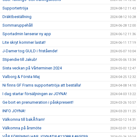
Supportertröja
2024-08-12 11:43
Dräktbeställning
2024-08-12 10:28
Sommaruppehåll
2024-06-28 12:00
Sportadmin lanserar ny app
2024-06-12 11:36
Lite skryt kommer lastat!
2024-06-11 17:19
J-Damer tog GULD i fristående!
2024-05-07 10:04
Stipendie till Jakub!
2024-05-06 13:34
Sista veckan på Vårterminen 2024
2024-05-02 12:47
Valborg & Första Maj
2024-04-25 12:32
Ni finns GF Frams supportertröja att beställa!
2024-04-08 14:10
I dag startar försäljningen av JOYNA!
2024-04-03 13:22
Ge bort en prenumeration i påskpresent!
2024-03-26 10:57
INFO JOYNA!
2024-03-20 11:25
Välkomna till bakÅfram!
2024-02-12 14:31
Välkomna på årsmöte
2024-02-01 12:24
VÅR FÖRENING HAR JOYNAT!&#11088;&#65039;
2024-01-26 10:14