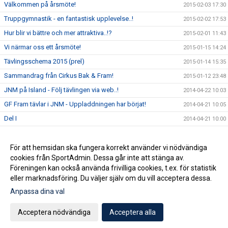
Välkommen på årsmöte!
2015-02-03 17:30
Truppgymnastik - en fantastisk upplevelse..!
2015-02-02 17:53
Hur blir vi bättre och mer attraktiva..!?
2015-02-01 11:43
Vi närmar oss ett årsmöte!
2015-01-15 14:24
Tävlingsschema 2015 (prel)
2015-01-14 15:35
Sammandrag från Cirkus Bak & Fram!
2015-01-12 23:48
JNM på Island - Följ tävlingen via web..!
2014-04-22 10:03
GF Fram tävlar i JNM - Uppladdningen har börjat!
2014-04-21 10:05
Del I
2014-04-21 10:00
Del II
2014-04-21 09:59
Del III
För att hemsidan ska fungera korrekt använder vi nödvändiga
2014-04-21 09:59
cookies från SportAdmin. Dessa går inte att stänga av.
Del IV
2014-04-21 09:12
Föreningen kan också använda frivilliga cookies, t.ex. för statistik
eller marknadsföring. Du väljer själv om du vill acceptera dessa.
Anpassa dina val
Cookie-inställningar
Gå till Webbversion
Acceptera nödvändiga
Acceptera alla