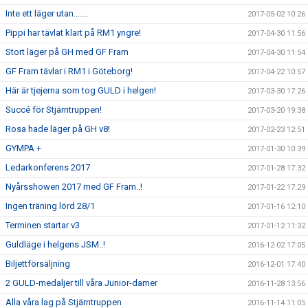
Inte ett läger utan.......
2017-05-02 10:26
Pippi har tävlat klart på RM1 yngre!
2017-04-30 11:56
Stort läger på GH med GF Fram
2017-04-30 11:54
GF Fram tävlar i RM1 i Göteborg!
2017-04-22 10:57
Här är tjejerna som tog GULD i helgen!
2017-03-30 17:26
Succé för Stjärntruppen!
2017-03-20 19:38
Rosa hade läger på GH v8!
2017-02-23 12:51
GYMPA +
2017-01-30 10:39
Ledarkonferens 2017
2017-01-28 17:32
Nyårsshowen 2017 med GF Fram..!
2017-01-22 17:29
Ingen träning lörd 28/1
2017-01-16 12:10
Terminen startar v3
2017-01-12 11:32
Guldläge i helgens JSM..!
2016-12-02 17:05
Biljettförsäljning
2016-12-01 17:40
2 GULD-medaljer till våra Junior-damer
2016-11-28 13:56
Alla våra lag på Stjärntruppen
2016-11-14 11:05