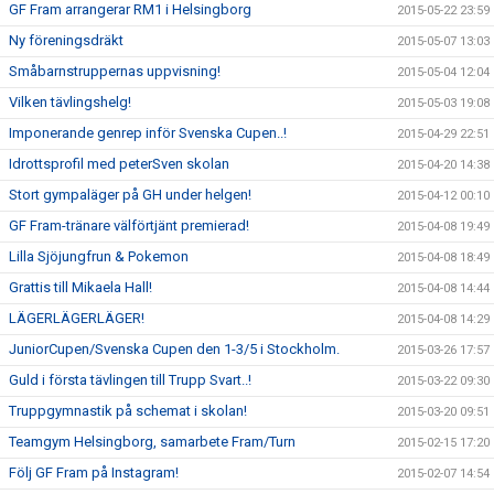
GF Fram arrangerar RM1 i Helsingborg
2015-05-22 23:59
Ny föreningsdräkt
2015-05-07 13:03
Småbarnstruppernas uppvisning!
2015-05-04 12:04
Vilken tävlingshelg!
2015-05-03 19:08
Imponerande genrep inför Svenska Cupen..!
2015-04-29 22:51
Idrottsprofil med peterSven skolan
2015-04-20 14:38
Stort gympaläger på GH under helgen!
2015-04-12 00:10
GF Fram-tränare välförtjänt premierad!
2015-04-08 19:49
Lilla Sjöjungfrun & Pokemon
2015-04-08 18:49
Grattis till Mikaela Hall!
2015-04-08 14:44
LÄGERLÄGERLÄGER!
2015-04-08 14:29
JuniorCupen/Svenska Cupen den 1-3/5 i Stockholm.
2015-03-26 17:57
Guld i första tävlingen till Trupp Svart..!
2015-03-22 09:30
Truppgymnastik på schemat i skolan!
2015-03-20 09:51
Teamgym Helsingborg, samarbete Fram/Turn
2015-02-15 17:20
Följ GF Fram på Instagram!
2015-02-07 14:54