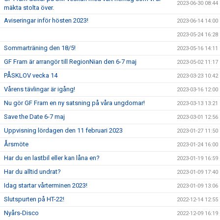
2023-06-30 08:44
mäkta stolta över.
Aviseringar inför hösten 2023!
2023-06-14 14:00
2023-05-24 16:28
Sommarträning den 18/5!
2023-05-16 14:11
GF Fram är arrangör till RegionNian den 6-7 maj
2023-05-02 11:17
PÅSKLOV vecka 14
2023-03-23 10:42
Vårens tävlingar är igång!
2023-03-16 12:00
Nu gör GF Fram en ny satsning på våra ungdomar!
2023-03-13 13:21
Save the Date 6-7 maj
2023-03-01 12:56
Uppvisning lördagen den 11 februari 2023
2023-01-27 11:50
Årsmöte
2023-01-24 16:00
Har du en lastbil eller kan låna en?
2023-01-19 16:59
Har du alltid undrat?
2023-01-09 17:40
Idag startar vårterminen 2023!
2023-01-09 13:06
Slutspurten på HT-22!
2022-12-14 12:55
Nyårs-Disco
2022-12-09 16:19