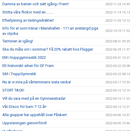
Damma av benen och sätt igång i Fram!
2022-11-23 14:49
Stötta våra flickor med en.........
2022-11-14 15:13
Efterlysning av tävlingsdräkter!
2022-11-03 10:12
Info för er som tränar i Mariahallen - 111:an avstängd pga
2022-10-10 11:53
av olycka
Terminen är igång!
2022-08-31 09:29
Ska du måla om i sommar? Få 20% rabatt hos Flügger.
2022-06-29 11:37
EM i truppgymnastik 2022
2022-05-31 10:21
Ett historiskt silver för GF Fram
2022-05-22 20:08
SM i TruppGymnstik
2022-05-22 08:13
Nu är vi inne på vårterminens sista vecka!
2022-05-17 10:55
STORT TACK!
2022-05-10 12:10
Vill du vara med på en Gymnaestrada!
2022-05-10 11:52
Vår-Disco för barn 7-12 år!
2022-04-12 12:21
Alla grupper har uppehåll över Påsken!
2022-04-06 10:37
Uppvisningen genomförd!
2022-04-05 10:46