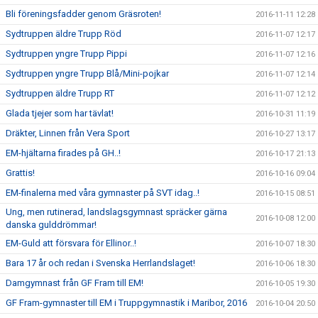
Bli föreningsfadder genom Gräsroten!
2016-11-11 12:28
Sydtruppen äldre Trupp Röd
2016-11-07 12:17
Sydtruppen yngre Trupp Pippi
2016-11-07 12:16
Sydtruppen yngre Trupp Blå/Mini-pojkar
2016-11-07 12:14
Sydtruppen äldre Trupp RT
2016-11-07 12:12
Glada tjejer som har tävlat!
2016-10-31 11:19
Dräkter, Linnen från Vera Sport
2016-10-27 13:17
EM-hjältarna firades på GH..!
2016-10-17 21:13
Grattis!
2016-10-16 09:04
EM-finalerna med våra gymnaster på SVT idag..!
2016-10-15 08:51
Ung, men rutinerad, landslagsgymnast spräcker gärna
2016-10-08 12:00
danska gulddrömmar!
EM-Guld att försvara för Ellinor..!
2016-10-07 18:30
Bara 17 år och redan i Svenska Herrlandslaget!
2016-10-06 18:30
Damgymnast från GF Fram till EM!
2016-10-05 19:30
GF Fram-gymnaster till EM i Truppgymnastik i Maribor, 2016
2016-10-04 20:50