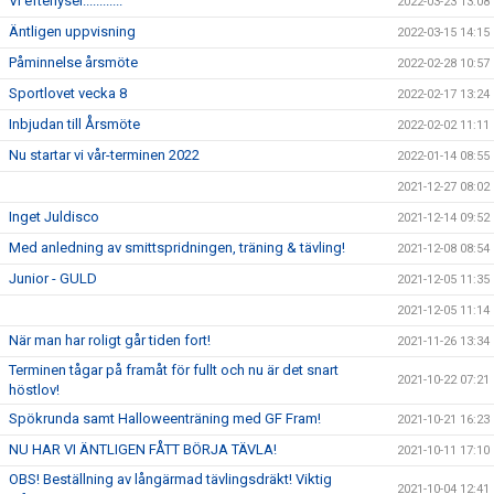
Vi efterlyser............
2022-03-23 13:08
Äntligen uppvisning
2022-03-15 14:15
Påminnelse årsmöte
2022-02-28 10:57
Sportlovet vecka 8
2022-02-17 13:24
Inbjudan till Årsmöte
2022-02-02 11:11
Nu startar vi vår-terminen 2022
2022-01-14 08:55
2021-12-27 08:02
Inget Juldisco
2021-12-14 09:52
Med anledning av smittspridningen, träning & tävling!
2021-12-08 08:54
Junior - GULD
2021-12-05 11:35
2021-12-05 11:14
När man har roligt går tiden fort!
2021-11-26 13:34
Terminen tågar på framåt för fullt och nu är det snart
2021-10-22 07:21
höstlov!
Spökrunda samt Halloweenträning med GF Fram!
2021-10-21 16:23
NU HAR VI ÄNTLIGEN FÅTT BÖRJA TÄVLA!
2021-10-11 17:10
OBS! Beställning av långärmad tävlingsdräkt! Viktig
2021-10-04 12:41