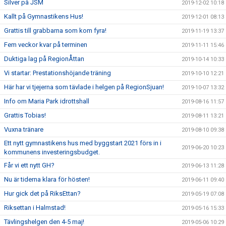
Silver på JSM
2019-12-02 10:18
Kallt på Gymnastikens Hus!
2019-12-01 08:13
Grattis till grabbarna som kom fyra!
2019-11-19 13:37
Fem veckor kvar på terminen
2019-11-11 15:46
Duktiga lag på RegionÅttan
2019-10-14 10:33
Vi startar: Prestationshöjande träning
2019-10-10 12:21
Här har vi tjejerna som tävlade i helgen på RegionSjuan!
2019-10-07 13:32
Info om Maria Park idrottshall
2019-08-16 11:57
Grattis Tobias!
2019-08-11 13:21
Vuxna tränare
2019-08-10 09:38
Ett nytt gymnastikens hus med byggstart 2021 förs in i
2019-06-20 10:23
kommunens investeringsbudget.
Får vi ett nytt GH?
2019-06-13 11:28
Nu är tiderna klara för hösten!
2019-06-11 09:40
Hur gick det på RiksEttan?
2019-05-19 07:08
Riksettan i Halmstad!
2019-05-16 15:33
Tävlingshelgen den 4-5 maj!
2019-05-06 10:29