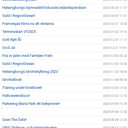
Helsingborgs Gymnastikförbunds ledarstipendium
2025-04-24 17:27
Guld i RegionSexan!
2025-04-07 11:51
Framvegas finns nu att streama.
2025-02-21 10:20
Terminsstart VT2025
2025-01-02 19:16
Gott Nytt År
2024-12-31 11:17
God Jul
2024-12-21 19:41
Fira in julen med Familjen Fram
2024-12-06 06:25
Guld i RegionSexan
2024-12-03 13:26
Helsingborgs Idrottshyllning 2023
2024-11-25 18:43
Idrottsklivet.
2024-11-08 08:30
Träning under höstlovet!
2024-10-24 14:56
Halloweendisco!
2024-10-22 12:16
Parkering Maria Park ett bekymmer!
2024-09-09 15:39
2024-09-04 12:20
Save The Date!
2024-08-28 12:24
OBS! Tävlings- och träningslicens
2024-08-14 12:52