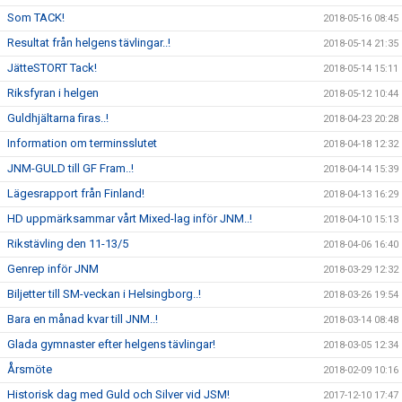
Som TACK!
2018-05-16 08:45
Resultat från helgens tävlingar..!
2018-05-14 21:35
JätteSTORT Tack!
2018-05-14 15:11
Riksfyran i helgen
2018-05-12 10:44
Guldhjältarna firas..!
2018-04-23 20:28
Information om terminsslutet
2018-04-18 12:32
JNM-GULD till GF Fram..!
2018-04-14 15:39
Lägesrapport från Finland!
2018-04-13 16:29
HD uppmärksammar vårt Mixed-lag inför JNM..!
2018-04-10 15:13
Rikstävling den 11-13/5
2018-04-06 16:40
Genrep inför JNM
2018-03-29 12:32
Biljetter till SM-veckan i Helsingborg..!
2018-03-26 19:54
Bara en månad kvar till JNM..!
2018-03-14 08:48
Glada gymnaster efter helgens tävlingar!
2018-03-05 12:34
Årsmöte
2018-02-09 10:16
Historisk dag med Guld och Silver vid JSM!
2017-12-10 17:47