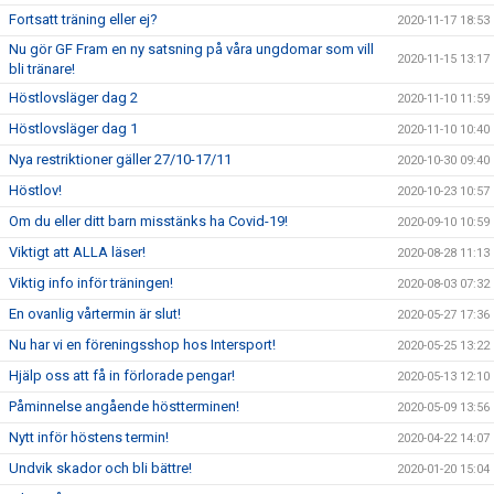
Fortsatt träning eller ej?
2020-11-17 18:53
Nu gör GF Fram en ny satsning på våra ungdomar som vill
2020-11-15 13:17
bli tränare!
Höstlovsläger dag 2
2020-11-10 11:59
Höstlovsläger dag 1
2020-11-10 10:40
Nya restriktioner gäller 27/10-17/11
2020-10-30 09:40
Höstlov!
2020-10-23 10:57
Om du eller ditt barn misstänks ha Covid-19!
2020-09-10 10:59
Viktigt att ALLA läser!
2020-08-28 11:13
Viktig info inför träningen!
2020-08-03 07:32
En ovanlig vårtermin är slut!
2020-05-27 17:36
Nu har vi en föreningsshop hos Intersport!
2020-05-25 13:22
Hjälp oss att få in förlorade pengar!
2020-05-13 12:10
Påminnelse angående höstterminen!
2020-05-09 13:56
Nytt inför höstens termin!
2020-04-22 14:07
Undvik skador och bli bättre!
2020-01-20 15:04