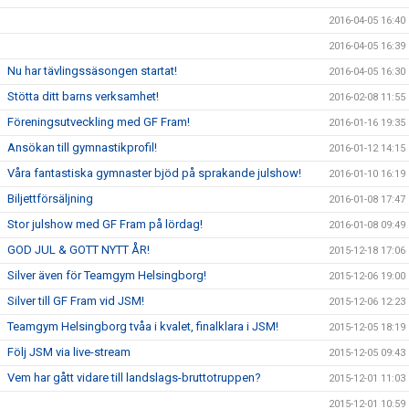
2016-04-05 16:40
2016-04-05 16:39
Nu har tävlingssäsongen startat!
2016-04-05 16:30
Stötta ditt barns verksamhet!
2016-02-08 11:55
Föreningsutveckling med GF Fram!
2016-01-16 19:35
Ansökan till gymnastikprofil!
2016-01-12 14:15
Våra fantastiska gymnaster bjöd på sprakande julshow!
2016-01-10 16:19
Biljettförsäljning
2016-01-08 17:47
Stor julshow med GF Fram på lördag!
2016-01-08 09:49
GOD JUL & GOTT NYTT ÅR!
2015-12-18 17:06
Silver även för Teamgym Helsingborg!
2015-12-06 19:00
Silver till GF Fram vid JSM!
2015-12-06 12:23
Teamgym Helsingborg tvåa i kvalet, finalklara i JSM!
2015-12-05 18:19
Följ JSM via live-stream
2015-12-05 09:43
Vem har gått vidare till landslags-bruttotruppen?
2015-12-01 11:03
2015-12-01 10:59