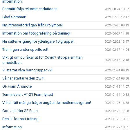
information.
Fortsätt följa rekommendationer!
2021-08-24 13:57
Glad Sommar!
2021-07-08 12:17
Ny Intresseförfrågan från Prolympia!
2021-05-20 08:13
Information om fotografering på träning!
2021-04-27 14:18
Nu sätter vi igång för ytterligare 10 grupper!
2021-02-23 13:47
Träningen under sportlovet!
2021-02-17 14:04
Viktigt om du råkar ut för Covid? stoppa smittan
2021-02-15 12:18
omedelbart.
Vi startar våra barngrupper v9!
2021-01-24 09:13
Så här startar vi den 25/1!
2021-01-24 08:38
GF Fram Årsmöte
2021-01-19 11:07
Terminsstart VT-21 Framflyttad
2021-01-14 10:53
Vi har fått många frågor angående medlemsavgiften!
2021-01-03 16:58
God Jul från GF Fram
2020-12-22 11:08
Beslut fortsatt träning!
2020-11-25 10:01
Information!
2020-11-22 18:31