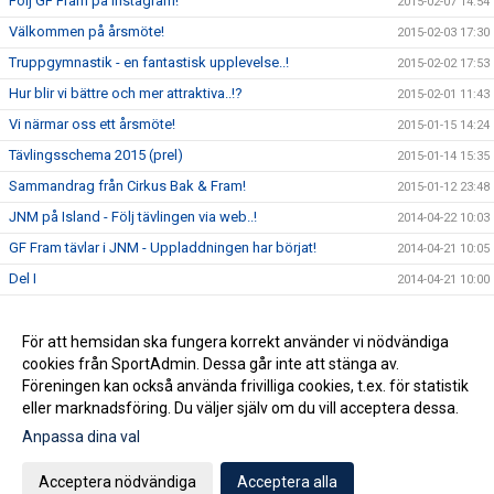
Följ GF Fram på Instagram!
2015-02-07 14:54
Välkommen på årsmöte!
2015-02-03 17:30
Truppgymnastik - en fantastisk upplevelse..!
2015-02-02 17:53
Hur blir vi bättre och mer attraktiva..!?
2015-02-01 11:43
Vi närmar oss ett årsmöte!
2015-01-15 14:24
Tävlingsschema 2015 (prel)
2015-01-14 15:35
Sammandrag från Cirkus Bak & Fram!
2015-01-12 23:48
JNM på Island - Följ tävlingen via web..!
2014-04-22 10:03
GF Fram tävlar i JNM - Uppladdningen har börjat!
2014-04-21 10:05
Del I
2014-04-21 10:00
Del II
2014-04-21 09:59
Del III
För att hemsidan ska fungera korrekt använder vi nödvändiga
2014-04-21 09:59
cookies från SportAdmin. Dessa går inte att stänga av.
Del IV
2014-04-21 09:12
Föreningen kan också använda frivilliga cookies, t.ex. för statistik
eller marknadsföring. Du väljer själv om du vill acceptera dessa.
Anpassa dina val
Cookie-inställningar
Gå till Webbversion
Acceptera nödvändiga
Acceptera alla