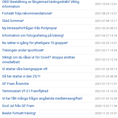
OBS! Beställning av långärmad tävlingsdräkt! Viktig
2021-10-04 12:41
information.
Fortsätt följa rekommendationer!
2021-08-24 13:57
Glad Sommar!
2021-07-08 12:17
Ny Intresseförfrågan från Prolympia!
2021-05-20 08:13
Information om fotografering på träning!
2021-04-27 14:18
Nu sätter vi igång för ytterligare 10 grupper!
2021-02-23 13:47
Träningen under sportlovet!
2021-02-17 14:04
Viktigt om du råkar ut för Covid? stoppa smittan
2021-02-15 12:18
omedelbart.
Vi startar våra barngrupper v9!
2021-01-24 09:13
Så här startar vi den 25/1!
2021-01-24 08:38
GF Fram Årsmöte
2021-01-19 11:07
Terminsstart VT-21 Framflyttad
2021-01-14 10:53
Vi har fått många frågor angående medlemsavgiften!
2021-01-03 16:58
God Jul från GF Fram
2020-12-22 11:08
Beslut fortsatt träning!
2020-11-25 10:01