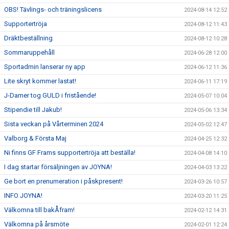
OBS! Tävlings- och träningslicens
2024-08-14 12:52
Supportertröja
2024-08-12 11:43
Dräktbeställning
2024-08-12 10:28
Sommaruppehåll
2024-06-28 12:00
Sportadmin lanserar ny app
2024-06-12 11:36
Lite skryt kommer lastat!
2024-06-11 17:19
J-Damer tog GULD i fristående!
2024-05-07 10:04
Stipendie till Jakub!
2024-05-06 13:34
Sista veckan på Vårterminen 2024
2024-05-02 12:47
Valborg & Första Maj
2024-04-25 12:32
Ni finns GF Frams supportertröja att beställa!
2024-04-08 14:10
I dag startar försäljningen av JOYNA!
2024-04-03 13:22
Ge bort en prenumeration i påskpresent!
2024-03-26 10:57
INFO JOYNA!
2024-03-20 11:25
Välkomna till bakÅfram!
2024-02-12 14:31
Välkomna på årsmöte
2024-02-01 12:24