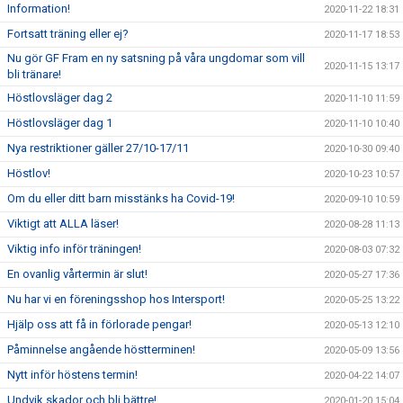
Information!
2020-11-22 18:31
Fortsatt träning eller ej?
2020-11-17 18:53
Nu gör GF Fram en ny satsning på våra ungdomar som vill
2020-11-15 13:17
bli tränare!
Höstlovsläger dag 2
2020-11-10 11:59
Höstlovsläger dag 1
2020-11-10 10:40
Nya restriktioner gäller 27/10-17/11
2020-10-30 09:40
Höstlov!
2020-10-23 10:57
Om du eller ditt barn misstänks ha Covid-19!
2020-09-10 10:59
Viktigt att ALLA läser!
2020-08-28 11:13
Viktig info inför träningen!
2020-08-03 07:32
En ovanlig vårtermin är slut!
2020-05-27 17:36
Nu har vi en föreningsshop hos Intersport!
2020-05-25 13:22
Hjälp oss att få in förlorade pengar!
2020-05-13 12:10
Påminnelse angående höstterminen!
2020-05-09 13:56
Nytt inför höstens termin!
2020-04-22 14:07
Undvik skador och bli bättre!
2020-01-20 15:04