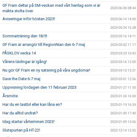
GF Fram deltar på SM-veckan med vårt herrlag som vi är
2023-06-30 08:44
mäkta stolta över.
Aviseringar inför hösten 2023!
2023-06-14 14:00
2023-05-24 16:28
Sommarträning den 18/5!
2023-05-16 14:11
GF Fram är arrangör till RegionNian den 6-7 maj
2023-05-02 11:17
PÅSKLOV vecka 14
2023-03-23 10:42
Vårens tävlingar är igång!
2023-03-16 12:00
Nu gör GF Fram en ny satsning på våra ungdomar!
2023-03-13 13:21
Save the Date 6-7 maj
2023-03-01 12:56
Uppvisning lördagen den 11 februari 2023
2023-01-27 11:50
Årsmöte
2023-01-24 16:00
Har du en lastbil eller kan låna en?
2023-01-19 16:59
Har du alltid undrat?
2023-01-09 17:40
Idag startar vårterminen 2023!
2023-01-09 13:06
Slutspurten på HT-22!
2022-12-14 12:55