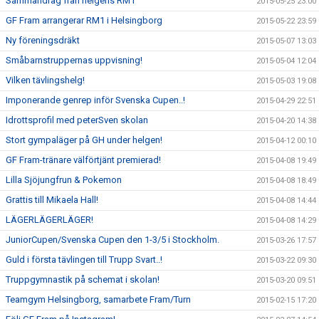
Sammandrag från helgens RM1
2015-05-25 23:00
GF Fram arrangerar RM1 i Helsingborg
2015-05-22 23:59
Ny föreningsdräkt
2015-05-07 13:03
Småbarnstruppernas uppvisning!
2015-05-04 12:04
Vilken tävlingshelg!
2015-05-03 19:08
Imponerande genrep inför Svenska Cupen..!
2015-04-29 22:51
Idrottsprofil med peterSven skolan
2015-04-20 14:38
Stort gympaläger på GH under helgen!
2015-04-12 00:10
GF Fram-tränare välförtjänt premierad!
2015-04-08 19:49
Lilla Sjöjungfrun & Pokemon
2015-04-08 18:49
Grattis till Mikaela Hall!
2015-04-08 14:44
LÄGERLÄGERLÄGER!
2015-04-08 14:29
JuniorCupen/Svenska Cupen den 1-3/5 i Stockholm.
2015-03-26 17:57
Guld i första tävlingen till Trupp Svart..!
2015-03-22 09:30
Truppgymnastik på schemat i skolan!
2015-03-20 09:51
Teamgym Helsingborg, samarbete Fram/Turn
2015-02-15 17:20