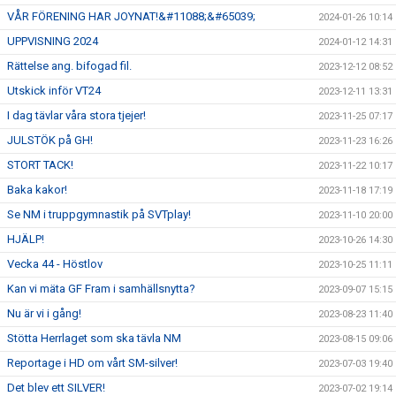
VÅR FÖRENING HAR JOYNAT!&#11088;&#65039;
2024-01-26 10:14
UPPVISNING 2024
2024-01-12 14:31
Rättelse ang. bifogad fil.
2023-12-12 08:52
Utskick inför VT24
2023-12-11 13:31
I dag tävlar våra stora tjejer!
2023-11-25 07:17
JULSTÖK på GH!
2023-11-23 16:26
STORT TACK!
2023-11-22 10:17
Baka kakor!
2023-11-18 17:19
Se NM i truppgymnastik på SVTplay!
2023-11-10 20:00
HJÄLP!
2023-10-26 14:30
Vecka 44 - Höstlov
2023-10-25 11:11
Kan vi mäta GF Fram i samhällsnytta?
2023-09-07 15:15
Nu är vi i gång!
2023-08-23 11:40
Stötta Herrlaget som ska tävla NM
2023-08-15 09:06
Reportage i HD om vårt SM-silver!
2023-07-03 19:40
Det blev ett SILVER!
2023-07-02 19:14