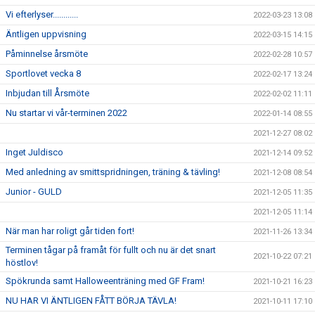
Vi efterlyser............
2022-03-23 13:08
Äntligen uppvisning
2022-03-15 14:15
Påminnelse årsmöte
2022-02-28 10:57
Sportlovet vecka 8
2022-02-17 13:24
Inbjudan till Årsmöte
2022-02-02 11:11
Nu startar vi vår-terminen 2022
2022-01-14 08:55
2021-12-27 08:02
Inget Juldisco
2021-12-14 09:52
Med anledning av smittspridningen, träning & tävling!
2021-12-08 08:54
Junior - GULD
2021-12-05 11:35
2021-12-05 11:14
När man har roligt går tiden fort!
2021-11-26 13:34
Terminen tågar på framåt för fullt och nu är det snart
2021-10-22 07:21
höstlov!
Spökrunda samt Halloweenträning med GF Fram!
2021-10-21 16:23
NU HAR VI ÄNTLIGEN FÅTT BÖRJA TÄVLA!
2021-10-11 17:10