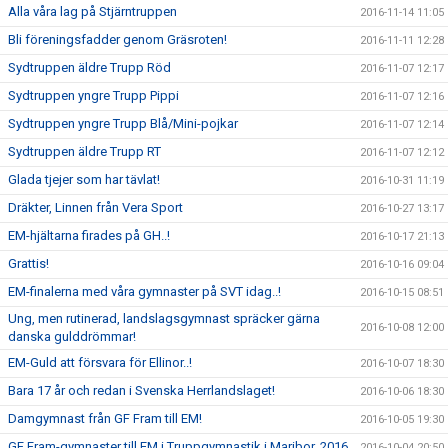
Alla våra lag på Stjärntruppen
2016-11-14 11:05
Bli föreningsfadder genom Gräsroten!
2016-11-11 12:28
Sydtruppen äldre Trupp Röd
2016-11-07 12:17
Sydtruppen yngre Trupp Pippi
2016-11-07 12:16
Sydtruppen yngre Trupp Blå/Mini-pojkar
2016-11-07 12:14
Sydtruppen äldre Trupp RT
2016-11-07 12:12
Glada tjejer som har tävlat!
2016-10-31 11:19
Dräkter, Linnen från Vera Sport
2016-10-27 13:17
EM-hjältarna firades på GH..!
2016-10-17 21:13
Grattis!
2016-10-16 09:04
EM-finalerna med våra gymnaster på SVT idag..!
2016-10-15 08:51
Ung, men rutinerad, landslagsgymnast spräcker gärna
2016-10-08 12:00
danska gulddrömmar!
EM-Guld att försvara för Ellinor..!
2016-10-07 18:30
Bara 17 år och redan i Svenska Herrlandslaget!
2016-10-06 18:30
Damgymnast från GF Fram till EM!
2016-10-05 19:30
GF Fram-gymnaster till EM i Truppgymnastik i Maribor, 2016
2016-10-04 20:50