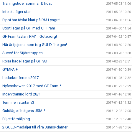
Träningstider sommar & höst
2017-05-03 11:06
Inte ett läger utan.......
2017-05-02 10:26
Pippi har tävlat klart på RM1 yngre!
2017-04-30 11:56
Stort läger på GH med GF Fram
2017-04-30 11:54
GF Fram tävlar i RM1 i Göteborg!
2017-04-22 10:57
Här är tjejerna som tog GULD i helgen!
2017-03-30 17:26
Succé för Stjärntruppen!
2017-03-20 19:38
Rosa hade läger på GH v8!
2017-02-23 12:51
GYMPA +
2017-01-30 10:39
Ledarkonferens 2017
2017-01-28 17:32
Nyårsshowen 2017 med GF Fram..!
2017-01-22 17:29
Ingen träning lörd 28/1
2017-01-16 12:10
Terminen startar v3
2017-01-12 11:32
Guldläge i helgens JSM..!
2016-12-02 17:05
Biljettförsäljning
2016-12-01 17:40
2 GULD-medaljer till våra Junior-damer
2016-11-28 13:56