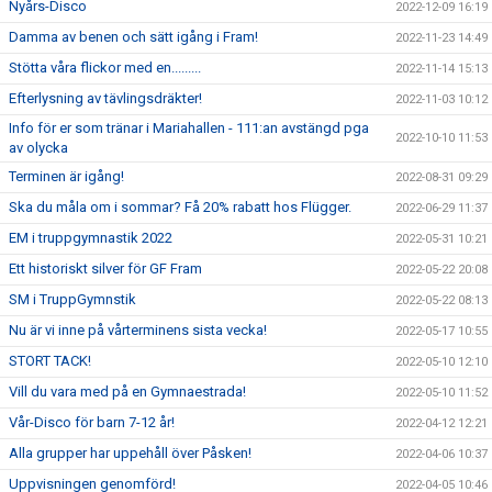
Nyårs-Disco
2022-12-09 16:19
Damma av benen och sätt igång i Fram!
2022-11-23 14:49
Stötta våra flickor med en.........
2022-11-14 15:13
Efterlysning av tävlingsdräkter!
2022-11-03 10:12
Info för er som tränar i Mariahallen - 111:an avstängd pga
2022-10-10 11:53
av olycka
Terminen är igång!
2022-08-31 09:29
Ska du måla om i sommar? Få 20% rabatt hos Flügger.
2022-06-29 11:37
EM i truppgymnastik 2022
2022-05-31 10:21
Ett historiskt silver för GF Fram
2022-05-22 20:08
SM i TruppGymnstik
2022-05-22 08:13
Nu är vi inne på vårterminens sista vecka!
2022-05-17 10:55
STORT TACK!
2022-05-10 12:10
Vill du vara med på en Gymnaestrada!
2022-05-10 11:52
Vår-Disco för barn 7-12 år!
2022-04-12 12:21
Alla grupper har uppehåll över Påsken!
2022-04-06 10:37
Uppvisningen genomförd!
2022-04-05 10:46