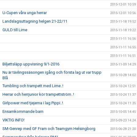
2015-12-01 10:59
U-Cupen våra unga herrar
2015-12-01 10:56
Landslagsuttagning helgen 21-22/11
2015-11-18 19:52
GULD till Lime
2015-11-18 19:22
2015-11-11 16:56
2015-11-11 16:55
2015-11-11 16:51
Biljettsläpp uppvisning 9/1-2016
2015-11-09 14:29
Nu är tävlingssäsongen igång och första lag ut var trupp
2015-10-28 14:02
Blå
Tumbling och trampett med Lime..!
2015-10-24 12:51
Herrar och herrjunior kör trampettström..!
2015-10-24 11:37
Girlpower med tjejerna i lag Pippi..!
2015-10-24 11:35
Ensamkommande barn
2015-10-05 14:45
VIKTIG INFO!
2015-09-23 14:24
SM-Genrep med GF Fram och Teamgym Helsingborg
2015-06-28 21:20