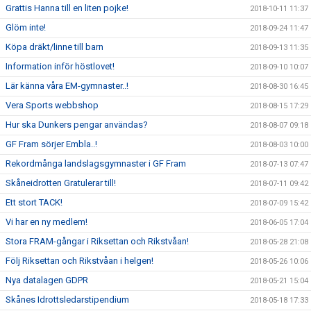
Grattis Hanna till en liten pojke!
2018-10-11 11:37
Glöm inte!
2018-09-24 11:47
Köpa dräkt/linne till barn
2018-09-13 11:35
Information inför höstlovet!
2018-09-10 10:07
Lär känna våra EM-gymnaster..!
2018-08-30 16:45
Vera Sports webbshop
2018-08-15 17:29
Hur ska Dunkers pengar användas?
2018-08-07 09:18
GF Fram sörjer Embla..!
2018-08-03 10:00
Rekordmånga landslagsgymnaster i GF Fram
2018-07-13 07:47
Skåneidrotten Gratulerar till!
2018-07-11 09:42
Ett stort TACK!
2018-07-09 15:42
Vi har en ny medlem!
2018-06-05 17:04
Stora FRAM-gångar i Riksettan och Rikstvåan!
2018-05-28 21:08
Följ Riksettan och Rikstvåan i helgen!
2018-05-26 10:06
Nya datalagen GDPR
2018-05-21 15:04
Skånes Idrottsledarstipendium
2018-05-18 17:33