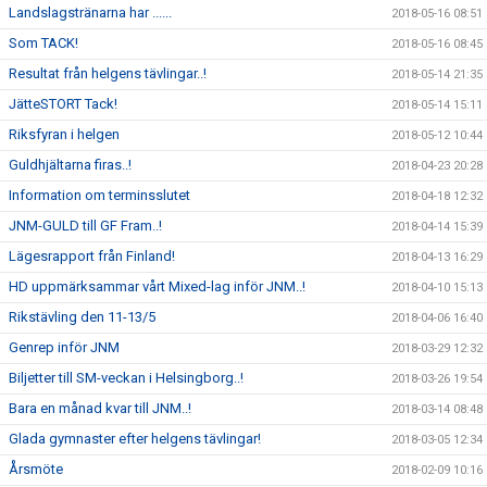
Landslagstränarna har ......
2018-05-16 08:51
Som TACK!
2018-05-16 08:45
Resultat från helgens tävlingar..!
2018-05-14 21:35
JätteSTORT Tack!
2018-05-14 15:11
Riksfyran i helgen
2018-05-12 10:44
Guldhjältarna firas..!
2018-04-23 20:28
Information om terminsslutet
2018-04-18 12:32
JNM-GULD till GF Fram..!
2018-04-14 15:39
Lägesrapport från Finland!
2018-04-13 16:29
HD uppmärksammar vårt Mixed-lag inför JNM..!
2018-04-10 15:13
Rikstävling den 11-13/5
2018-04-06 16:40
Genrep inför JNM
2018-03-29 12:32
Biljetter till SM-veckan i Helsingborg..!
2018-03-26 19:54
Bara en månad kvar till JNM..!
2018-03-14 08:48
Glada gymnaster efter helgens tävlingar!
2018-03-05 12:34
Årsmöte
2018-02-09 10:16