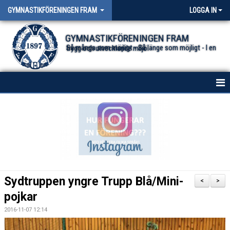
GYMNASTIKFÖRENINGEN FRAM
LOGGA IN
GYMNASTIKFÖRENINGEN FRAM
Så många som möjligt - Så länge som möjligt - I en trygg och utvecklande miljö.
HEM
NYHETER FÖR ALLA TRUPPER
OM FÖRENINGEN
DOKUMENT
Sydtruppen yngre Trupp Blå/Mini-
<
>
pojkar
2016-11-07 12:14