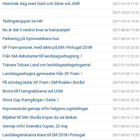
Historisk dag med Guld och Silver vid JSM!
2017-12-10 17:47
2017-10-23 13:23
Tävlingstrupper Se Hit!
2017-10-19 14:26
Nu är det 3 veckor kvar av kampanjen!
2017-08-30 13:38
Parkering på Gymnastikens hus
2017-08-23 13:17
GF Fram-juniorer, med sikte på EM i Portugal 2018!
2017-07-23 20:32
Från SM-debutanter till landslagsuttagning..!
2017-07-11 22:22
Tränare Tobias Lund om landslagsuttagningarna!
2017-07-10 09:59
Landslagsuttagna gymnaster från GF Fram..!
2017-07-08 11:10
På söndag tävlar GF Fram i SM-finalen i Borås!
2017-07-01 08:00
Brons till Framgrabbarna vid USM
2017-06-05 20:19
Stora Cup-framgångar i Gävle..!
2017-05-31 22:18
Imponerande genrep inför helgens cuptävlingar
2017-05-23 17:59
Biljetter till SM i Borås köper du via länken
2017-05-16 11:08
Genrep inför Svenska Cupen, 22 maj
2017-05-05 13:52
Landslagstränarna klara till EM 2018 i Portugal
2017-05-03 13:20