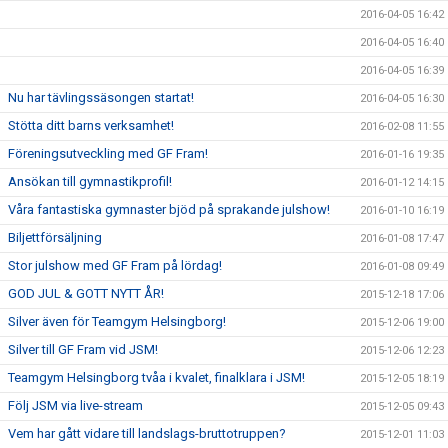
2016-04-05 16:42
2016-04-05 16:40
2016-04-05 16:39
Nu har tävlingssäsongen startat!
2016-04-05 16:30
Stötta ditt barns verksamhet!
2016-02-08 11:55
Föreningsutveckling med GF Fram!
2016-01-16 19:35
Ansökan till gymnastikprofil!
2016-01-12 14:15
Våra fantastiska gymnaster bjöd på sprakande julshow!
2016-01-10 16:19
Biljettförsäljning
2016-01-08 17:47
Stor julshow med GF Fram på lördag!
2016-01-08 09:49
GOD JUL & GOTT NYTT ÅR!
2015-12-18 17:06
Silver även för Teamgym Helsingborg!
2015-12-06 19:00
Silver till GF Fram vid JSM!
2015-12-06 12:23
Teamgym Helsingborg tvåa i kvalet, finalklara i JSM!
2015-12-05 18:19
Följ JSM via live-stream
2015-12-05 09:43
Vem har gått vidare till landslags-bruttotruppen?
2015-12-01 11:03