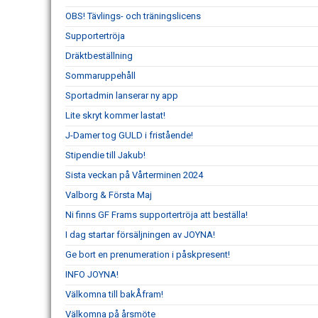
OBS! Tävlings- och träningslicens
Supportertröja
Dräktbeställning
Sommaruppehåll
Sportadmin lanserar ny app
Lite skryt kommer lastat!
J-Damer tog GULD i fristående!
Stipendie till Jakub!
Sista veckan på Vårterminen 2024
Valborg & Första Maj
Ni finns GF Frams supportertröja att beställa!
I dag startar försäljningen av JOYNA!
Ge bort en prenumeration i påskpresent!
INFO JOYNA!
Välkomna till bakÅfram!
Välkomna på årsmöte