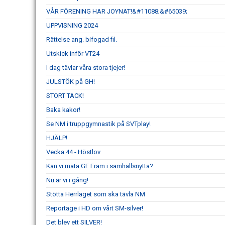
VÅR FÖRENING HAR JOYNAT!&#11088;&#65039;
UPPVISNING 2024
Rättelse ang. bifogad fil.
Utskick inför VT24
I dag tävlar våra stora tjejer!
JULSTÖK på GH!
STORT TACK!
Baka kakor!
Se NM i truppgymnastik på SVTplay!
HJÄLP!
Vecka 44 - Höstlov
Kan vi mäta GF Fram i samhällsnytta?
Nu är vi i gång!
Stötta Herrlaget som ska tävla NM
Reportage i HD om vårt SM-silver!
Det blev ett SILVER!