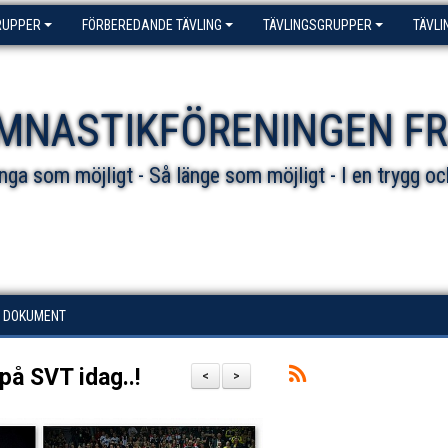
RUPPER
FÖRBEREDANDE TÄVLING
TÄVLINGSGRUPPER
TÄVLI
MNASTIKFÖRENINGEN F
ga som möjligt - Så länge som möjligt - I en trygg oc
DOKUMENT
å SVT idag..!
<
>