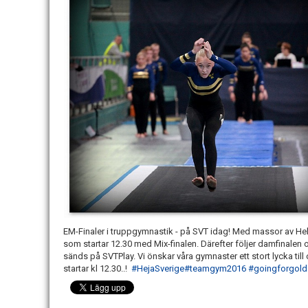
EM-Finaler i truppgymnastik - på SVT idag! Med massor av H
som startar 12.30 med Mix-finalen. Därefter följer damfinalen
sänds på SVTPlay. Vi önskar våra gymnaster ett stort lycka till
startar kl 12.30..!
#HejaSverige
#teamgym2016
#goingforgold