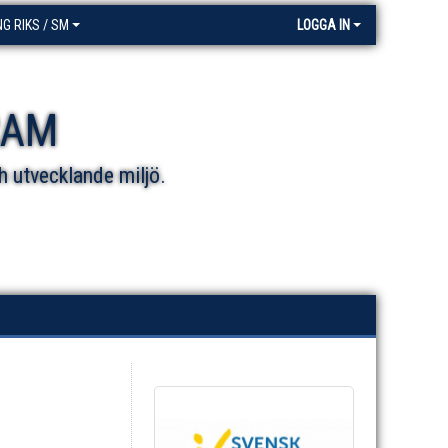
NG RIKS / SM
LOGGA IN
RAM
h utvecklande miljö.