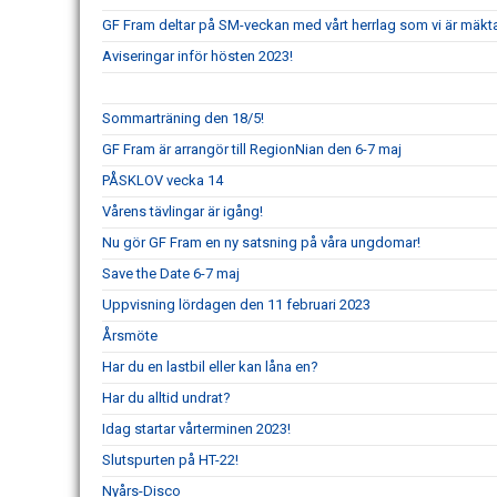
GF Fram deltar på SM-veckan med vårt herrlag som vi är mäkta 
Aviseringar inför hösten 2023!
Sommarträning den 18/5!
GF Fram är arrangör till RegionNian den 6-7 maj
PÅSKLOV vecka 14
Vårens tävlingar är igång!
Nu gör GF Fram en ny satsning på våra ungdomar!
Save the Date 6-7 maj
Uppvisning lördagen den 11 februari 2023
Årsmöte
Har du en lastbil eller kan låna en?
Har du alltid undrat?
Idag startar vårterminen 2023!
Slutspurten på HT-22!
Nyårs-Disco