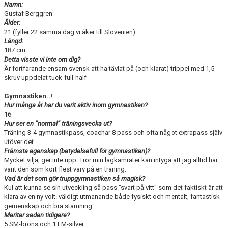
Namn:
Gustaf Berggren
Ålder:
21 (fyller 22 samma dag vi åker till Slovenien)
Längd:
187 cm
Detta visste vi inte om dig?
Är fortfarande ensam svensk att ha tävlat på (och klarat) trippel med 1,5
skruv uppdelat tuck-full-half
Gymnastiken..!
Hur många år har du varit aktiv inom gymnastiken?
16
Hur ser en ”normal” träningsvecka ut?
Träning 3-4 gymnastikpass, coachar 8 pass och ofta något extrapass själv
utöver det
Främsta egenskap (betydelsefull för gymnastiken)?
Mycket vilja, ger inte upp. Tror min lagkamrater kan intyga att jag alltid har
varit den som kört flest varv på en träning.
Vad är det som gör truppgymnastiken så magisk?
Kul att kunna se sin utveckling så pass "svart på vitt" som det faktiskt är att
klara av en ny volt. väldigt utmanande både fysiskt och mentalt, fantastisk
gemenskap och bra stämning.
Meriter sedan tidigare?
5 SM-brons och 1 EM-silver