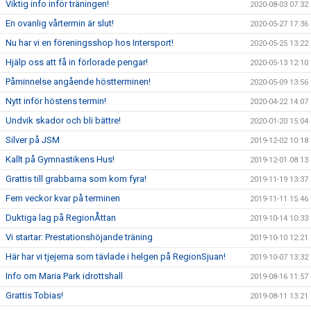
Viktig info inför träningen!
2020-08-03 07:32
En ovanlig vårtermin är slut!
2020-05-27 17:36
Nu har vi en föreningsshop hos Intersport!
2020-05-25 13:22
Hjälp oss att få in förlorade pengar!
2020-05-13 12:10
Påminnelse angående höstterminen!
2020-05-09 13:56
Nytt inför höstens termin!
2020-04-22 14:07
Undvik skador och bli bättre!
2020-01-20 15:04
Silver på JSM
2019-12-02 10:18
Kallt på Gymnastikens Hus!
2019-12-01 08:13
Grattis till grabbarna som kom fyra!
2019-11-19 13:37
Fem veckor kvar på terminen
2019-11-11 15:46
Duktiga lag på RegionÅttan
2019-10-14 10:33
Vi startar: Prestationshöjande träning
2019-10-10 12:21
Här har vi tjejerna som tävlade i helgen på RegionSjuan!
2019-10-07 13:32
Info om Maria Park idrottshall
2019-08-16 11:57
Grattis Tobias!
2019-08-11 13:21