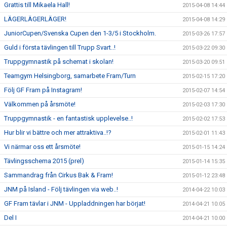
Grattis till Mikaela Hall!
2015-04-08 14:44
LÄGERLÄGERLÄGER!
2015-04-08 14:29
JuniorCupen/Svenska Cupen den 1-3/5 i Stockholm.
2015-03-26 17:57
Guld i första tävlingen till Trupp Svart..!
2015-03-22 09:30
Truppgymnastik på schemat i skolan!
2015-03-20 09:51
Teamgym Helsingborg, samarbete Fram/Turn
2015-02-15 17:20
Följ GF Fram på Instagram!
2015-02-07 14:54
Välkommen på årsmöte!
2015-02-03 17:30
Truppgymnastik - en fantastisk upplevelse..!
2015-02-02 17:53
Hur blir vi bättre och mer attraktiva..!?
2015-02-01 11:43
Vi närmar oss ett årsmöte!
2015-01-15 14:24
Tävlingsschema 2015 (prel)
2015-01-14 15:35
Sammandrag från Cirkus Bak & Fram!
2015-01-12 23:48
JNM på Island - Följ tävlingen via web..!
2014-04-22 10:03
GF Fram tävlar i JNM - Uppladdningen har börjat!
2014-04-21 10:05
Del I
2014-04-21 10:00