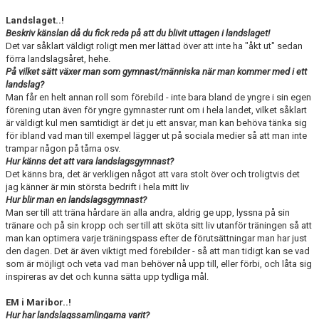
Landslaget..!
Beskriv känslan då du fick reda på att du blivit uttagen i landslaget!
Det var såklart väldigt roligt men mer lättad över att inte ha "åkt ut" sedan
förra landslagsåret, hehe.
På vilket sätt växer man som gymnast/människa när man kommer med i ett
landslag?
Man får en helt annan roll som förebild - inte bara bland de yngre i sin egen
förening utan även för yngre gymnaster runt om i hela landet, vilket såklart
är väldigt kul men samtidigt är det ju ett ansvar, man kan behöva tänka sig
för ibland vad man till exempel lägger ut på sociala medier så att man inte
trampar någon på tårna osv.
Hur känns det att vara landslagsgymnast?
Det känns bra, det är verkligen något att vara stolt över och troligtvis det
jag känner är min största bedrift i hela mitt liv
Hur blir man en landslagsgymnast?
Man ser till att träna hårdare än alla andra, aldrig ge upp, lyssna på sin
tränare och på sin kropp och ser till att sköta sitt liv utanför träningen så att
man kan optimera varje träningspass efter de förutsättningar man har just
den dagen. Det är även viktigt med förebilder - så att man tidigt kan se vad
som är möjligt och veta vad man behöver nå upp till, eller förbi, och låta sig
inspireras av det och kunna sätta upp tydliga mål.
EM i Maribor..!
Hur har landslagssamlingarna varit?