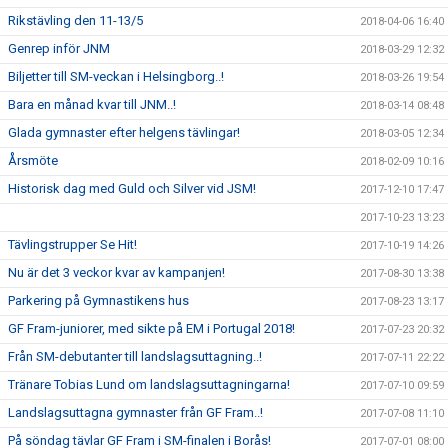
Rikstävling den 11-13/5
2018-04-06 16:40
Genrep inför JNM
2018-03-29 12:32
Biljetter till SM-veckan i Helsingborg..!
2018-03-26 19:54
Bara en månad kvar till JNM..!
2018-03-14 08:48
Glada gymnaster efter helgens tävlingar!
2018-03-05 12:34
Årsmöte
2018-02-09 10:16
Historisk dag med Guld och Silver vid JSM!
2017-12-10 17:47
2017-10-23 13:23
Tävlingstrupper Se Hit!
2017-10-19 14:26
Nu är det 3 veckor kvar av kampanjen!
2017-08-30 13:38
Parkering på Gymnastikens hus
2017-08-23 13:17
GF Fram-juniorer, med sikte på EM i Portugal 2018!
2017-07-23 20:32
Från SM-debutanter till landslagsuttagning..!
2017-07-11 22:22
Tränare Tobias Lund om landslagsuttagningarna!
2017-07-10 09:59
Landslagsuttagna gymnaster från GF Fram..!
2017-07-08 11:10
På söndag tävlar GF Fram i SM-finalen i Borås!
2017-07-01 08:00