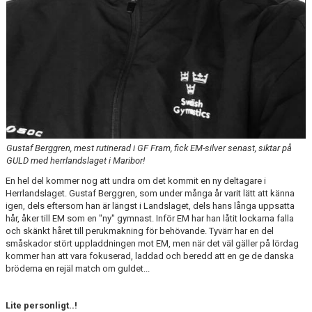
Gustaf Berggren, mest rutinerad i GF Fram, fick EM-silver senast, siktar på
GULD med herrlandslaget i Maribor!
En hel del kommer nog att undra om det kommit en ny deltagare i
Herrlandslaget. Gustaf Berggren, som under många år varit lätt att känna
igen, dels eftersom han är längst i Landslaget, dels hans långa uppsatta
hår, åker till EM som en "ny" gymnast. Inför EM har han låtit lockarna falla
och skänkt håret till perukmakning för behövande. Tyvärr har en del
småskador stört uppladdningen mot EM, men när det väl gäller på lördag
kommer han att vara fokuserad, laddad och beredd att en ge de danska
bröderna en rejäl match om guldet...
Lite personligt..!