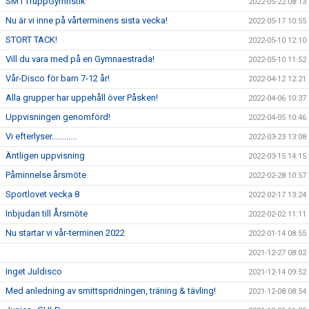
SM i TruppGymnstik
2022-05-22 08:13
Nu är vi inne på vårterminens sista vecka!
2022-05-17 10:55
STORT TACK!
2022-05-10 12:10
Vill du vara med på en Gymnaestrada!
2022-05-10 11:52
Vår-Disco för barn 7-12 år!
2022-04-12 12:21
Alla grupper har uppehåll över Påsken!
2022-04-06 10:37
Uppvisningen genomförd!
2022-04-05 10:46
Vi efterlyser............
2022-03-23 13:08
Äntligen uppvisning
2022-03-15 14:15
Påminnelse årsmöte
2022-02-28 10:57
Sportlovet vecka 8
2022-02-17 13:24
Inbjudan till Årsmöte
2022-02-02 11:11
Nu startar vi vår-terminen 2022
2022-01-14 08:55
2021-12-27 08:02
Inget Juldisco
2021-12-14 09:52
Med anledning av smittspridningen, träning & tävling!
2021-12-08 08:54