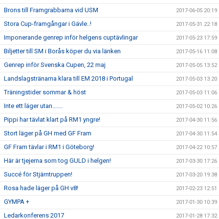
Brons till Framgrabbarna vid USM
2017-06-05 20:19
Stora Cup-framgångar i Gävle..!
2017-05-31 22:18
Imponerande genrep inför helgens cuptävlingar
2017-05-23 17:59
Biljetter till SM i Borås köper du via länken
2017-05-16 11:08
Genrep inför Svenska Cupen, 22 maj
2017-05-05 13:52
Landslagstränarna klara till EM 2018 i Portugal
2017-05-03 13:20
Träningstider sommar & höst
2017-05-03 11:06
Inte ett läger utan.......
2017-05-02 10:26
Pippi har tävlat klart på RM1 yngre!
2017-04-30 11:56
Stort läger på GH med GF Fram
2017-04-30 11:54
GF Fram tävlar i RM1 i Göteborg!
2017-04-22 10:57
Här är tjejerna som tog GULD i helgen!
2017-03-30 17:26
Succé för Stjärntruppen!
2017-03-20 19:38
Rosa hade läger på GH v8!
2017-02-23 12:51
GYMPA +
2017-01-30 10:39
Ledarkonferens 2017
2017-01-28 17:32