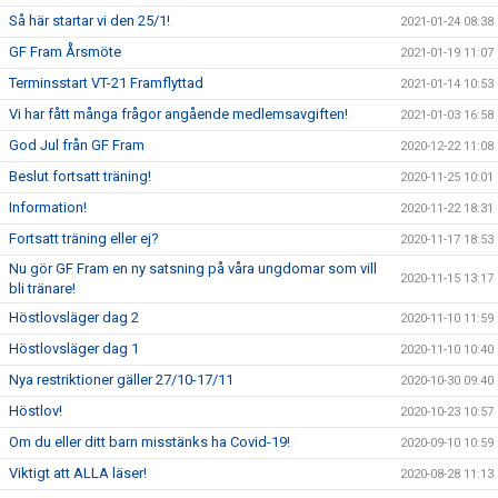
Så här startar vi den 25/1!
2021-01-24 08:38
GF Fram Årsmöte
2021-01-19 11:07
Terminsstart VT-21 Framflyttad
2021-01-14 10:53
Vi har fått många frågor angående medlemsavgiften!
2021-01-03 16:58
God Jul från GF Fram
2020-12-22 11:08
Beslut fortsatt träning!
2020-11-25 10:01
Information!
2020-11-22 18:31
Fortsatt träning eller ej?
2020-11-17 18:53
Nu gör GF Fram en ny satsning på våra ungdomar som vill
2020-11-15 13:17
bli tränare!
Höstlovsläger dag 2
2020-11-10 11:59
Höstlovsläger dag 1
2020-11-10 10:40
Nya restriktioner gäller 27/10-17/11
2020-10-30 09:40
Höstlov!
2020-10-23 10:57
Om du eller ditt barn misstänks ha Covid-19!
2020-09-10 10:59
Viktigt att ALLA läser!
2020-08-28 11:13