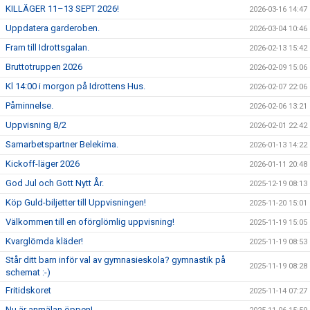
KILLÄGER 11–13 SEPT 2026!
2026-03-16 14:47
Uppdatera garderoben.
2026-03-04 10:46
Fram till Idrottsgalan.
2026-02-13 15:42
Bruttotruppen 2026
2026-02-09 15:06
Kl 14:00 i morgon på Idrottens Hus.
2026-02-07 22:06
Påminnelse.
2026-02-06 13:21
Uppvisning 8/2
2026-02-01 22:42
Samarbetspartner Belekima.
2026-01-13 14:22
Kickoff-läger 2026
2026-01-11 20:48
God Jul och Gott Nytt År.
2025-12-19 08:13
Köp Guld-biljetter till Uppvisningen!
2025-11-20 15:01
Välkommen till en oförglömlig uppvisning!
2025-11-19 15:05
Kvarglömda kläder!
2025-11-19 08:53
Står ditt barn inför val av gymnasieskola? gymnastik på
2025-11-19 08:28
schemat :-)
Fritidskoret
2025-11-14 07:27
Nu är anmälan öppen!