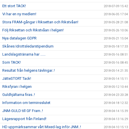
Ett stort TACK!
2018-07-09 15:42
Vi har en ny medlem!
2018-06-05 17:04
Stora FRAM-gångar i Riksettan och Rikstvåan!
2018-05-28 21:08
Följ Riksettan och Rikstvåan i helgen!
2018-05-26 10:06
Nya datalagen GDPR
2018-05-21 15:04
Skånes Idrottsledarstipendium
2018-05-18 17:33
Landslagstränarna har ......
2018-05-16 08:51
Som TACK!
2018-05-16 08:45
Resultat från helgens tävlingar..!
2018-05-14 21:35
JätteSTORT Tack!
2018-05-14 15:11
Riksfyran i helgen
2018-05-12 10:44
Guldhjältarna firas..!
2018-04-23 20:28
Information om terminsslutet
2018-04-18 12:32
JNM-GULD till GF Fram..!
2018-04-14 15:39
Lägesrapport från Finland!
2018-04-13 16:29
HD uppmärksammar vårt Mixed-lag inför JNM..!
2018-04-10 15:13