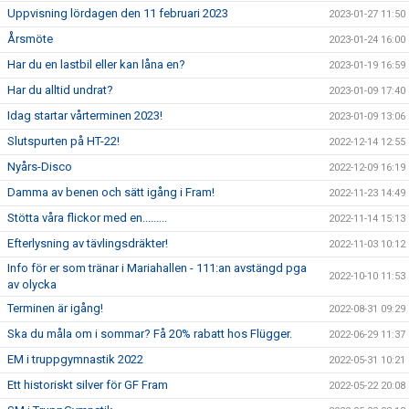
Uppvisning lördagen den 11 februari 2023
2023-01-27 11:50
Årsmöte
2023-01-24 16:00
Har du en lastbil eller kan låna en?
2023-01-19 16:59
Har du alltid undrat?
2023-01-09 17:40
Idag startar vårterminen 2023!
2023-01-09 13:06
Slutspurten på HT-22!
2022-12-14 12:55
Nyårs-Disco
2022-12-09 16:19
Damma av benen och sätt igång i Fram!
2022-11-23 14:49
Stötta våra flickor med en.........
2022-11-14 15:13
Efterlysning av tävlingsdräkter!
2022-11-03 10:12
Info för er som tränar i Mariahallen - 111:an avstängd pga
2022-10-10 11:53
av olycka
Terminen är igång!
2022-08-31 09:29
Ska du måla om i sommar? Få 20% rabatt hos Flügger.
2022-06-29 11:37
EM i truppgymnastik 2022
2022-05-31 10:21
Ett historiskt silver för GF Fram
2022-05-22 20:08