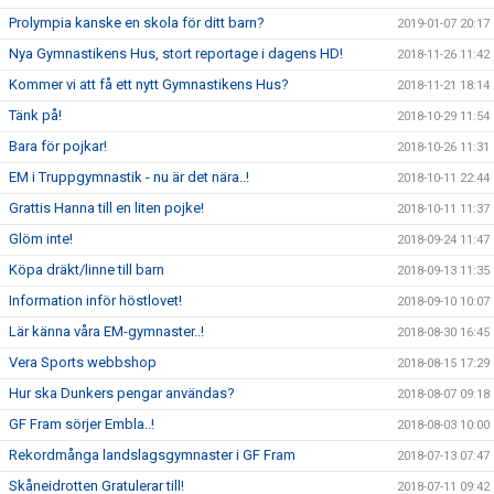
Prolympia kanske en skola för ditt barn?
2019-01-07 20:17
Nya Gymnastikens Hus, stort reportage i dagens HD!
2018-11-26 11:42
Kommer vi att få ett nytt Gymnastikens Hus?
2018-11-21 18:14
Tänk på!
2018-10-29 11:54
Bara för pojkar!
2018-10-26 11:31
EM i Truppgymnastik - nu är det nära..!
2018-10-11 22:44
Grattis Hanna till en liten pojke!
2018-10-11 11:37
Glöm inte!
2018-09-24 11:47
Köpa dräkt/linne till barn
2018-09-13 11:35
Information inför höstlovet!
2018-09-10 10:07
Lär känna våra EM-gymnaster..!
2018-08-30 16:45
Vera Sports webbshop
2018-08-15 17:29
Hur ska Dunkers pengar användas?
2018-08-07 09:18
GF Fram sörjer Embla..!
2018-08-03 10:00
Rekordmånga landslagsgymnaster i GF Fram
2018-07-13 07:47
Skåneidrotten Gratulerar till!
2018-07-11 09:42