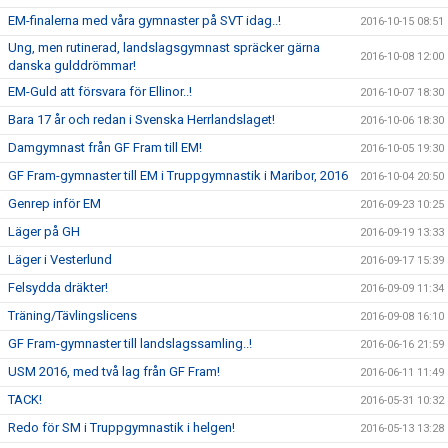
EM-finalerna med våra gymnaster på SVT idag..!
2016-10-15 08:51
Ung, men rutinerad, landslagsgymnast spräcker gärna
2016-10-08 12:00
danska gulddrömmar!
EM-Guld att försvara för Ellinor..!
2016-10-07 18:30
Bara 17 år och redan i Svenska Herrlandslaget!
2016-10-06 18:30
Damgymnast från GF Fram till EM!
2016-10-05 19:30
GF Fram-gymnaster till EM i Truppgymnastik i Maribor, 2016
2016-10-04 20:50
Genrep inför EM
2016-09-23 10:25
Läger på GH
2016-09-19 13:33
Läger i Vesterlund
2016-09-17 15:39
Felsydda dräkter!
2016-09-09 11:34
Träning/Tävlingslicens
2016-09-08 16:10
GF Fram-gymnaster till landslagssamling..!
2016-06-16 21:59
USM 2016, med två lag från GF Fram!
2016-06-11 11:49
TACK!
2016-05-31 10:32
Redo för SM i Truppgymnastik i helgen!
2016-05-13 13:28