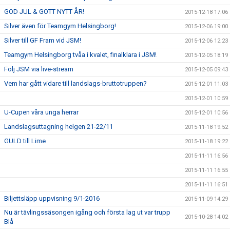
GOD JUL & GOTT NYTT ÅR!
2015-12-18 17:06
Silver även för Teamgym Helsingborg!
2015-12-06 19:00
Silver till GF Fram vid JSM!
2015-12-06 12:23
Teamgym Helsingborg tvåa i kvalet, finalklara i JSM!
2015-12-05 18:19
Följ JSM via live-stream
2015-12-05 09:43
Vem har gått vidare till landslags-bruttotruppen?
2015-12-01 11:03
2015-12-01 10:59
U-Cupen våra unga herrar
2015-12-01 10:56
Landslagsuttagning helgen 21-22/11
2015-11-18 19:52
GULD till Lime
2015-11-18 19:22
2015-11-11 16:56
2015-11-11 16:55
2015-11-11 16:51
Biljettsläpp uppvisning 9/1-2016
2015-11-09 14:29
Nu är tävlingssäsongen igång och första lag ut var trupp
2015-10-28 14:02
Blå