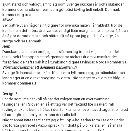
sjukt starkt och väldigt jämnt lag som Sverige skickar i år och i slutändan
kommer det handla om vem som gör bäst tävling helt enkelt. Danmark
kommer nog trea.
Mixed:
Ser bättre ut än någonsin tidigare för svenska mixen i år faktiskt, tror de
kan ta hem det - förra året var det väldigt liten marginal mellan plac. 1,2 och
3 så gör de vad de ska och sätter allt så tippar jag guld till Sverige, 2a
Norge och 3a Danmark
Herr:
Danskarna är nästan omöjliga att slå men jag tror att vi tjänar in en del i
taktik och får hoppas att två grensegrar räcker i år om vi minskar det
försprång de haft i bakåt på tumbling tidigare tävlingar. Norge kommer 3a
Vilket land kommer att dominera banketten..!?
Sverige är internationellt känt för att vara fyllt med snygga människor och
landslaget är en direkt spegling av detta - råder inget tvivel om att blågult
kommer dominera..!
Övrigt..!
För de som inte har koll så har det nyligen varit en översvämning i
tävlingshallen i Slovenien så ett tag var det faktiskt lite osäkert ifall
tävlingen skulle kunna hållas i den tänkta hallen över huvud taget, men cred
till arrangören som lyckats lösa det i alla fall.
Något annat intressant är att jag gått upp 4 kg sedan förra EM och under
det första genrepet i Växjö sprack min dräkt på 5 olika ställen, så snälla
håll tummarna för att den överlever kommande vecka ändå..?!