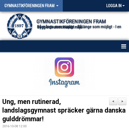
GYMNASTIKFÖRENINGEN FRAM
LOGGA IN
GYMNASTIKFÖRENINGEN FRAM
Så många som möjligt - Så länge som möjligt - I en trygg och utvecklande miljö.
HEM
NYHETER FÖR ALLA TRUPPER
OM FÖRENINGEN
DOKUMENT
Ung, men rutinerad,
<
>
landslagsgymnast spräcker gärna danska
gulddrömmar!
2016-10-08 12:00