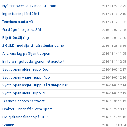
Nyårsshowen 2017 med GF Fram..!
2017-01-22 17:29
Ingen träning lörd 28/1
2017-01-16 12:10
Terminen startar v3
2017-01-12 11:32
Guldläge i helgens JSM..!
2016-12-02 17:05
Biljettförsäljning
2016-12-01 17:40
2 GULD-medaljer till våra Junior-damer
2016-11-28 13:56
Alla våra lag på Stjärntruppen
2016-11-14 11:05
Bli föreningsfadder genom Gräsroten!
2016-11-11 12:28
Sydtruppen äldre Trupp Röd
2016-11-07 12:17
Sydtruppen yngre Trupp Pippi
2016-11-07 12:16
Sydtruppen yngre Trupp Blå/Mini-pojkar
2016-11-07 12:14
Sydtruppen äldre Trupp RT
2016-11-07 12:12
Glada tjejer som har tävlat!
2016-10-31 11:19
Dräkter, Linnen från Vera Sport
2016-10-27 13:17
EM-hjältarna firades på GH..!
2016-10-17 21:13
Grattis!
2016-10-16 09:04