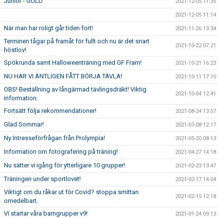
Junior - GULD
2021-12-05 11:35
2021-12-05 11:14
När man har roligt går tiden fort!
2021-11-26 13:34
Terminen tågar på framåt för fullt och nu är det snart
2021-10-22 07:21
höstlov!
Spökrunda samt Halloweenträning med GF Fram!
2021-10-21 16:23
NU HAR VI ÄNTLIGEN FÅTT BÖRJA TÄVLA!
2021-10-11 17:10
OBS! Beställning av långärmad tävlingsdräkt! Viktig
2021-10-04 12:41
information.
Fortsätt följa rekommendationer!
2021-08-24 13:57
Glad Sommar!
2021-07-08 12:17
Ny Intresseförfrågan från Prolympia!
2021-05-20 08:13
Information om fotografering på träning!
2021-04-27 14:18
Nu sätter vi igång för ytterligare 10 grupper!
2021-02-23 13:47
Träningen under sportlovet!
2021-02-17 14:04
Viktigt om du råkar ut för Covid? stoppa smittan
2021-02-15 12:18
omedelbart.
Vi startar våra barngrupper v9!
2021-01-24 09:13