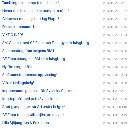
Tumbling och trampett med Lime..!
2015-10-24 12:51
Herrar och herrjunior kör trampettström..!
2015-10-24 11:37
Girlpower med tjejerna i lag Pippi..!
2015-10-24 11:35
Ensamkommande barn
2015-10-05 14:45
VIKTIG INFO!
2015-09-23 14:24
SM-Genrep med GF Fram och Teamgym Helsingborg
2015-06-28 21:20
Sammandrag från helgens RM1
2015-05-25 23:00
GF Fram arrangerar RM1 i Helsingborg
2015-05-22 23:59
Ny föreningsdräkt
2015-05-07 13:03
Småbarnstruppernas uppvisning!
2015-05-04 12:04
Vilken tävlingshelg!
2015-05-03 19:08
Imponerande genrep inför Svenska Cupen..!
2015-04-29 22:51
Idrottsprofil med peterSven skolan
2015-04-20 14:38
Stort gympaläger på GH under helgen!
2015-04-12 00:10
GF Fram-tränare välförtjänt premierad!
2015-04-08 19:49
Lilla Sjöjungfrun & Pokemon
2015-04-08 18:49