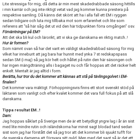
Lite stressiga för mig, då detta är min mest skadedrabbade säsong hittills
i min karriär och jag inte riktigt vetat vad jag kommer kunna prestera på
respektive samling. Då känns det skönt att ha i alla fall ett EM i ryggen
sedan tidigare och luta mig tillbaka mot som erfarenhet och lite som
referens att "så här såg det ut vid den här tidpunkten förra omgången" osv.
Förväntningar på EM?
Att det ska bli kul och lärorikt, att vi ska ge danskarna en riktig match..!
Hur är formen?
Som nämnt ovan så har det varit en väldigt skadedrabbad säsong för mig
vilket har inneburit att jag bara har hunnit med ynka 7 st redskapspass
sedan SM (i maj) så jag kör helt och hållet på rutin den här säsongen och
har ingen mängdträning alls i bagaget nu och får hoppas att det räcker helt
enkelt. Mentalt är jag alltid i form.
Berätta, hur tror du det kommer att kännas att stå på tävlingsgolvet i EM-
finalen?
Det kommer vara mäktigt. Förhoppningsvis finns ett stort svenskt stöd på
läktaren som vanligt och efter kvalet kommer det vara full fokus på att slå
danskarna.
Tippa resultat EM..!
Dam:
Jag hoppas såklart på Sverige men de är ett betydligt yngre lag i år än sist
med lite mindre rutin och isländskorna har minst sagt blodad tand sedan
sist som jag har förstått det så jag tror att det kommer bli sjuukt tufft för
de svenska damerna att försvara sitt guld. Men med det sagt så är det ett