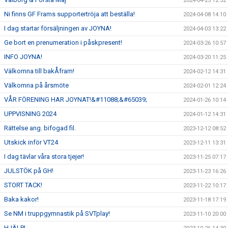
2024-04-25 12:32
Ni finns GF Frams supportertröja att beställa!
2024-04-08 14:10
I dag startar försäljningen av JOYNA!
2024-04-03 13:22
Ge bort en prenumeration i påskpresent!
2024-03-26 10:57
INFO JOYNA!
2024-03-20 11:25
Välkomna till bakÅfram!
2024-02-12 14:31
Välkomna på årsmöte
2024-02-01 12:24
VÅR FÖRENING HAR JOYNAT!&#11088;&#65039;
2024-01-26 10:14
UPPVISNING 2024
2024-01-12 14:31
Rättelse ang. bifogad fil.
2023-12-12 08:52
Utskick inför VT24
2023-12-11 13:31
I dag tävlar våra stora tjejer!
2023-11-25 07:17
JULSTÖK på GH!
2023-11-23 16:26
STORT TACK!
2023-11-22 10:17
Baka kakor!
2023-11-18 17:19
Se NM i truppgymnastik på SVTplay!
2023-11-10 20:00
HJÄLP!