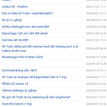
2023-10-26 14:30
Vecka 44 - Höstlov
2023-10-25 11:11
Kan vi mäta GF Fram i samhällsnytta?
2023-09-07 15:15
Nu är vi i gång!
2023-08-23 11:40
Stötta Herrlaget som ska tävla NM
2023-08-15 09:06
Reportage i HD om vårt SM-silver!
2023-07-03 19:40
Det blev ett SILVER!
2023-07-02 19:14
GF Fram deltar på SM-veckan med vårt herrlag som vi är
2023-06-30 08:44
mäkta stolta över.
Aviseringar inför hösten 2023!
2023-06-14 14:00
2023-05-24 16:28
Sommarträning den 18/5!
2023-05-16 14:11
GF Fram är arrangör till RegionNian den 6-7 maj
2023-05-02 11:17
PÅSKLOV vecka 14
2023-03-23 10:42
Vårens tävlingar är igång!
2023-03-16 12:00
Nu gör GF Fram en ny satsning på våra ungdomar!
2023-03-13 13:21
Save the Date 6-7 maj
2023-03-01 12:56