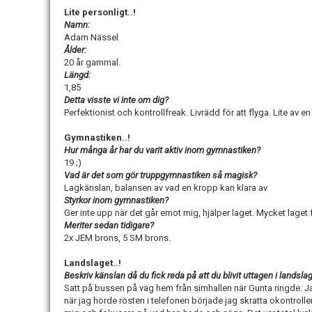
Lite personligt..!
Namn:
Adam Nässel
Ålder:
20 år gammal.
Längd:
1,85
Detta visste vi inte om dig?
Perfektionist och kontrollfreak. Livrädd för att flyga. Lite av en
Gymnastiken..!
Hur många år har du varit aktiv inom gymnastiken?
19 ;)
Vad är det som gör truppgymnastiken så magisk?
Lagkänslan, balansen av vad en kropp kan klara av
Styrkor inom gymnastiken?
Ger inte upp när det går emot mig, hjälper laget. Mycket laget 
Meriter sedan tidigare?
2x JEM brons, 5 SM brons.
Landslaget..!
Beskriv känslan då du fick reda på att du blivit uttagen i landslag
Satt på bussen på väg hem från simhallen när Gunta ringde. Ja
när jag hörde rösten i telefonen började jag skratta okontrolle