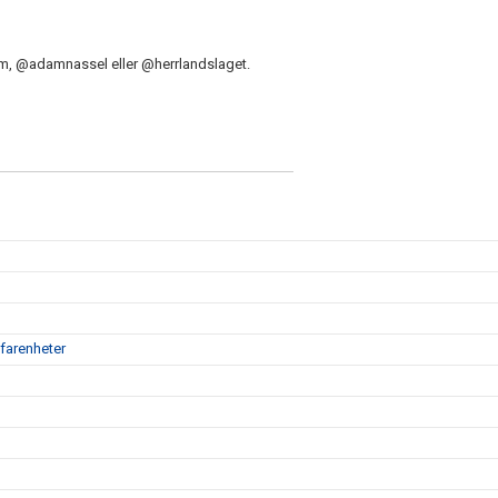
gram, @adamnassel eller @herrlandslaget.
farenheter