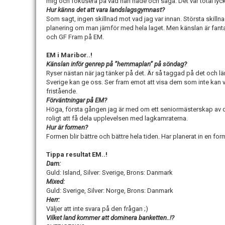
mig och fokusera på vad han hade och säga. Det var total lycka,
Hur känns det att vara landslagsgymnast?
Som sagt, ingen skillnad mot vad jag var innan. Största skillnad
planering om man jämför med hela laget. Men känslan är fantast
och GF Fram på EM.
EM i Maribor..!
Känslan inför genrep på ”hemmaplan” på söndag?
Ryser nästan när jag tänker på det. Är så taggad på det och lä
Sverige kan ge oss. Ser fram emot att visa dem som inte kan va
fristående.
Förväntningar på EM?
Höga, första gången jag är med om ett seniormästerskap av denn
roligt att få dela upplevelsen med lagkamraterna.
Hur är formen?
Formen blir bättre och bättre hela tiden. Har planerat in en fo
Tippa resultat EM..!
Dam:
Guld: Island, Silver: Sverige, Brons: Danmark
Mixed:
Guld: Sverige, Silver: Norge, Brons: Danmark
Herr:
Väljer att inte svara på den frågan ;)
Vilket land kommer att dominera banketten..!?