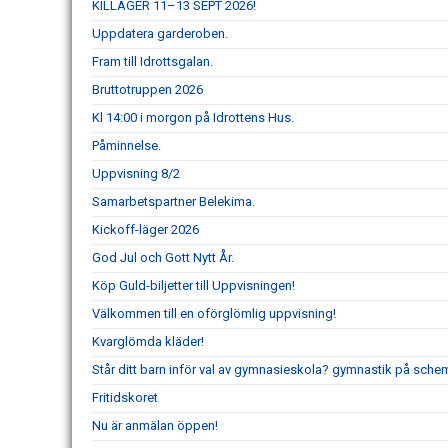
KILLÄGER 11–13 SEPT 2026!
Uppdatera garderoben.
Fram till Idrottsgalan.
Bruttotruppen 2026
Kl 14:00 i morgon på Idrottens Hus.
Påminnelse.
Uppvisning 8/2
Samarbetspartner Belekima.
Kickoff-läger 2026
God Jul och Gott Nytt År.
Köp Guld-biljetter till Uppvisningen!
Välkommen till en oförglömlig uppvisning!
Kvarglömda kläder!
Står ditt barn inför val av gymnasieskola? gymnastik på schem
Fritidskoret
Nu är anmälan öppen!