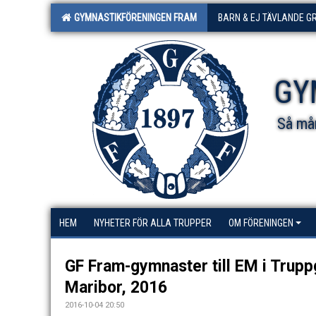
GYMNASTIKFÖRENINGEN FRAM
BARN & EJ TÄVLANDE G
GY
Så mån
HEM
NYHETER FÖR ALLA TRUPPER
OM FÖRENINGEN
GF Fram-gymnaster till EM i Trupp
Maribor, 2016
2016-10-04 20:50