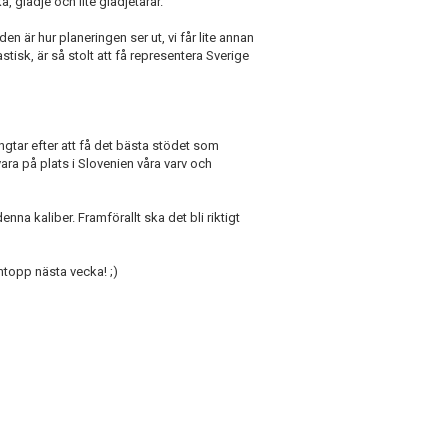
 glädje och lite glädjetårar.
en är hur planeringen ser ut, vi får lite annan
isk, är så stolt att få representera Sverige
ngtar efter att få det bästa stödet som
ra på plats i Slovenien våra varv och
a kaliber. Framförallt ska det bli riktigt
rmtopp nästa vecka! ;)