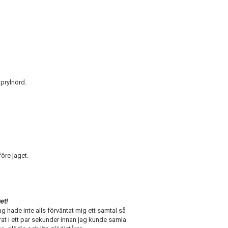
 prylnörd.
före jaget.
et!
g hade inte alls förväntat mig ett samtal så
rat i ett par sekunder innan jag kunde samla