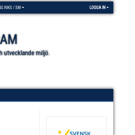
NG RIKS / SM
LOGGA IN
RAM
h utvecklande miljö.