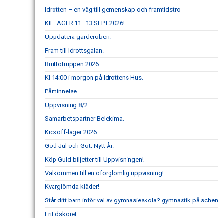
Idrotten – en väg till gemenskap och framtidstro
KILLÄGER 11–13 SEPT 2026!
Uppdatera garderoben.
Fram till Idrottsgalan.
Bruttotruppen 2026
Kl 14:00 i morgon på Idrottens Hus.
Påminnelse.
Uppvisning 8/2
Samarbetspartner Belekima.
Kickoff-läger 2026
God Jul och Gott Nytt År.
Köp Guld-biljetter till Uppvisningen!
Välkommen till en oförglömlig uppvisning!
Kvarglömda kläder!
Står ditt barn inför val av gymnasieskola? gymnastik på schem
Fritidskoret