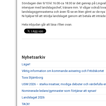
Söndagen den 9/10 kl.16.00-ca 18.30 är det genrep på Lingvall
intervjuer med landslagschef, tränare mm. Vi vågar också lova att
landslagsgymnasterna och även få se en liten glimt av de nya h
Ni hjälper till att stödja landslaget genom att betala ett inträde
Hela inbjudan går att läsa i filen ovan.
Nyhetsarkiv
Läger!
Viktig information om kommande avisering och Fritidskortet
Tuva Stjärnborg
USM 2026 – starka insatser, modiga debuter och värdefulla er
Nominerade ledare/gymnaster som förtjänar att synas!
Landslaget 2026
TACK!