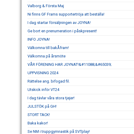
Valborg & Första Maj
Ni finns GF Frams supportertröja att beställa!
I dag startar försäljningen av JOYNA!
Ge bort en prenumeration i påskpresent!
INFO JOYNA!
Välkomna till bakÅfram!
Välkomna på årsmöte
VÅR FÖRENING HAR JOYNAT!&#11088;&#65039;
UPPVISNING 2024
Rättelse ang. bifogad fil.
Utskick inför VT24
I dag tävlar våra stora tjejer!
JULSTÖK på GH!
STORT TACK!
Baka kakor!
Se NM i truppgymnastik på SVTplay!