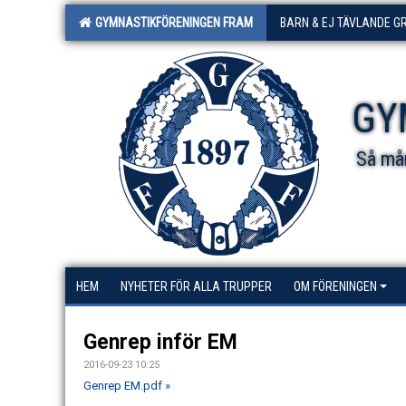
GYMNASTIKFÖRENINGEN FRAM
BARN & EJ TÄVLANDE G
GY
Så mån
HEM
NYHETER FÖR ALLA TRUPPER
OM FÖRENINGEN
Genrep inför EM
2016-09-23 10:25
Genrep EM.pdf »