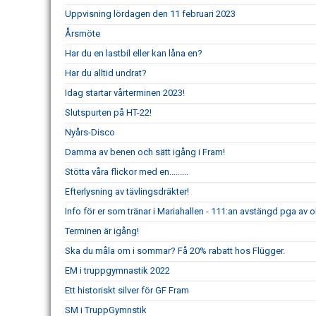
Uppvisning lördagen den 11 februari 2023
Årsmöte
Har du en lastbil eller kan låna en?
Har du alltid undrat?
Idag startar vårterminen 2023!
Slutspurten på HT-22!
Nyårs-Disco
Damma av benen och sätt igång i Fram!
Stötta våra flickor med en.........
Efterlysning av tävlingsdräkter!
Info för er som tränar i Mariahallen - 111:an avstängd pga av 
Terminen är igång!
Ska du måla om i sommar? Få 20% rabatt hos Flügger.
EM i truppgymnastik 2022
Ett historiskt silver för GF Fram
SM i TruppGymnstik