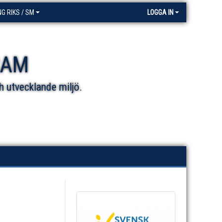
NG RIKS / SM
LOGGA IN
RAM
h utvecklande miljö.