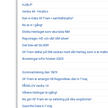
HJÄLP!
Vecka 44 - Höstlov
Kan vi mäta GF Fram i samhällsnytta?
Nu är vi i gång!
Stötta Herrlaget som ska tävla NM
Reportage i HD om vårt SM-silver!
Det blev ett SILVER!
GF Fram deltar på SM-veckan med vårt herrlag som vi är mäkta 
Aviseringar inför hösten 2023!
Sommarträning den 18/5!
GF Fram är arrangör till RegionNian den 6-7 maj
PÅSKLOV vecka 14
Vårens tävlingar är igång!
Nu gör GF Fram en ny satsning på våra ungdomar!
Save the Date 6-7 maj