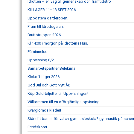
Idrotten – en väg till gemenskap och framtidstro
KILLÄGER 11–13 SEPT 2026!
Uppdatera garderoben.
Fram till Idrottsgalan.
Bruttotruppen 2026
Kl 14:00 i morgon på Idrottens Hus.
Påminnelse.
Uppvisning 8/2
Samarbetspartner Belekima.
Kickoff-läger 2026
God Jul och Gott Nytt År.
Köp Guld-biljetter till Uppvisningen!
Välkommen till en oförglömlig uppvisning!
Kvarglömda kläder!
Står ditt barn inför val av gymnasieskola? gymnastik på schem
Fritidskoret