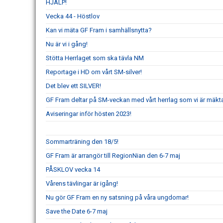
HJÄLP!
Vecka 44 - Höstlov
Kan vi mäta GF Fram i samhällsnytta?
Nu är vi i gång!
Stötta Herrlaget som ska tävla NM
Reportage i HD om vårt SM-silver!
Det blev ett SILVER!
GF Fram deltar på SM-veckan med vårt herrlag som vi är mäkta 
Aviseringar inför hösten 2023!
Sommarträning den 18/5!
GF Fram är arrangör till RegionNian den 6-7 maj
PÅSKLOV vecka 14
Vårens tävlingar är igång!
Nu gör GF Fram en ny satsning på våra ungdomar!
Save the Date 6-7 maj