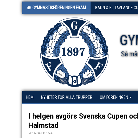
GYMNASTIKFÖRENINGEN FRAM
BARN & EJ TÄVLANDE G
GY
Så mån
HEM
NYHETER FÖR ALLA TRUPPER
OM FÖRENINGEN
I helgen avgörs Svenska Cupen oc
Halmstad
2016-04-08 16:40