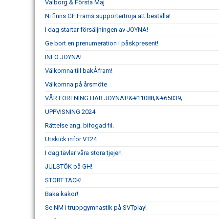
Valborg & Första Maj
Ni finns GF Frams supportertröja att beställa!
I dag startar försäljningen av JOYNA!
Ge bort en prenumeration i påskpresent!
INFO JOYNA!
Välkomna till bakÅfram!
Välkomna på årsmöte
VÅR FÖRENING HAR JOYNAT!&#11088;&#65039;
UPPVISNING 2024
Rättelse ang. bifogad fil.
Utskick inför VT24
I dag tävlar våra stora tjejer!
JULSTÖK på GH!
STORT TACK!
Baka kakor!
Se NM i truppgymnastik på SVTplay!