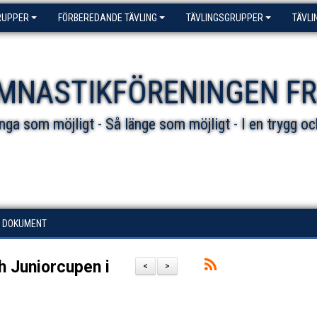
RUPPER
FÖRBEREDANDE TÄVLING
TÄVLINGSGRUPPER
TÄVLI
MNASTIKFÖRENINGEN F
ga som möjligt - Så länge som möjligt - I en trygg oc
DOKUMENT
h Juniorcupen i
<
>