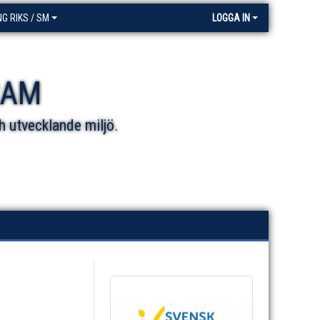
NG RIKS / SM
LOGGA IN
RAM
h utvecklande miljö.