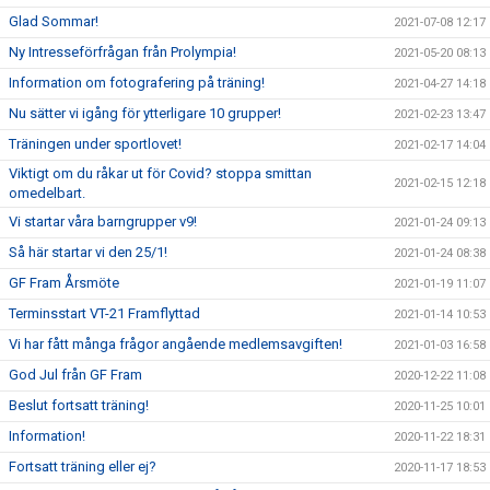
Glad Sommar!
2021-07-08 12:17
Ny Intresseförfrågan från Prolympia!
2021-05-20 08:13
Information om fotografering på träning!
2021-04-27 14:18
Nu sätter vi igång för ytterligare 10 grupper!
2021-02-23 13:47
Träningen under sportlovet!
2021-02-17 14:04
Viktigt om du råkar ut för Covid? stoppa smittan
2021-02-15 12:18
omedelbart.
Vi startar våra barngrupper v9!
2021-01-24 09:13
Så här startar vi den 25/1!
2021-01-24 08:38
GF Fram Årsmöte
2021-01-19 11:07
Terminsstart VT-21 Framflyttad
2021-01-14 10:53
Vi har fått många frågor angående medlemsavgiften!
2021-01-03 16:58
God Jul från GF Fram
2020-12-22 11:08
Beslut fortsatt träning!
2020-11-25 10:01
Information!
2020-11-22 18:31
Fortsatt träning eller ej?
2020-11-17 18:53