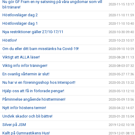
Nu gör GF Fram en ny satsning på våra ungdomar som vill
2020-11-15 13:17
bli tränare!
Höstlovsläger dag 2
2020-11-10 11:59
Höstlovsläger dag 1
2020-11-10 10:40
Nya restriktioner gäller 27/10-17/11
2020-10-30 09:40
Höstlov!
2020-10-23 10:57
Om du eller ditt barn misstänks ha Covid-19!
2020-09-10 10:59
Viktigt att ALLA läser!
2020-08-28 11:13
Viktig info inför träningen!
2020-08-03 07:32
En ovanlig vårtermin är slut!
2020-05-27 17:36
Nu har vi en föreningsshop hos Intersport!
2020-05-25 13:22
Hjälp oss att få in förlorade pengar!
2020-05-13 12:10
Påminnelse angående höstterminen!
2020-05-09 13:56
Nytt inför höstens termin!
2020-04-22 14:07
Undvik skador och bli bättre!
2020-01-20 15:04
Silver på JSM
2019-12-02 10:18
Kallt på Gymnastikens Hus!
2019-12-01 08:13