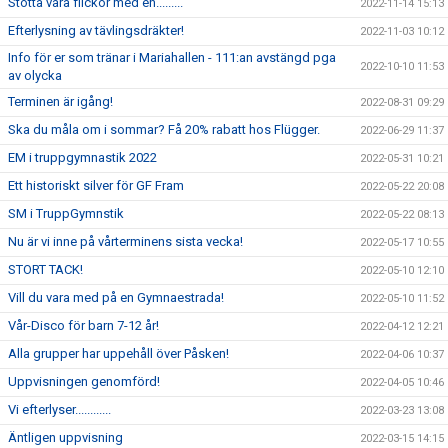
Stötta våra flickor med en.........
2022-11-14 15:13
Efterlysning av tävlingsdräkter!
2022-11-03 10:12
Info för er som tränar i Mariahallen - 111:an avstängd pga
2022-10-10 11:53
av olycka
Terminen är igång!
2022-08-31 09:29
Ska du måla om i sommar? Få 20% rabatt hos Flügger.
2022-06-29 11:37
EM i truppgymnastik 2022
2022-05-31 10:21
Ett historiskt silver för GF Fram
2022-05-22 20:08
SM i TruppGymnstik
2022-05-22 08:13
Nu är vi inne på vårterminens sista vecka!
2022-05-17 10:55
STORT TACK!
2022-05-10 12:10
Vill du vara med på en Gymnaestrada!
2022-05-10 11:52
Vår-Disco för barn 7-12 år!
2022-04-12 12:21
Alla grupper har uppehåll över Påsken!
2022-04-06 10:37
Uppvisningen genomförd!
2022-04-05 10:46
Vi efterlyser............
2022-03-23 13:08
Äntligen uppvisning
2022-03-15 14:15