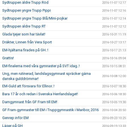
Sydtruppen äldre Trupp Röd
2016-11-07 12:17
Sydtruppen yngre Trupp Pippi
2016-11-07 12:16
Sydtruppen yngre Trupp Blå/Mini-pojkar
2016-11-07 12:14
Sydtruppen äldre Trupp RT
2016-11-07 12:12
Glada tjejer som har tävlat!
2016-10-31 11:19
Dräkter, Linnen från Vera Sport
2016-10-27 13:17
EM-hjältarna firades på GH..!
2016-10-17 21:13
Grattis!
2016-10-16 09:04
EM-finalerna med våra gymnaster på SVT idag..!
2016-10-15 08:51
Ung, men rutinerad, landslagsgymnast spräcker gärna
2016-10-08 12:00
danska gulddrömmar!
EM-Guld att försvara för Ellinor..!
2016-10-07 18:30
Bara 17 år och redan i Svenska Herrlandslaget!
2016-10-06 18:30
Damgymnast från GF Fram till EM!
2016-10-05 19:30
GF Fram-gymnaster till EM i Truppgymnastik i Maribor, 2016
2016-10-04 20:50
Genrep inför EM
2016-09-23 10:25
Läger på GH
2016-09-19 13:33