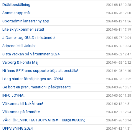
Dräktbeställning
2024-08-12 10:28
Sommaruppehåll
2024-06-28 12:00
Sportadmin lanserar ny app
2024-06-12 11:36
Lite skryt kommer lastat!
2024-06-11 17:19
J-Damer tog GULD i fristående!
2024-05-07 10:04
Stipendie till Jakub!
2024-05-06 13:34
Sista veckan på Vårterminen 2024
2024-05-02 12:47
Valborg & Första Maj
2024-04-25 12:32
Ni finns GF Frams supportertröja att beställa!
2024-04-08 14:10
I dag startar försäljningen av JOYNA!
2024-04-03 13:22
Ge bort en prenumeration i påskpresent!
2024-03-26 10:57
INFO JOYNA!
2024-03-20 11:25
Välkomna till bakÅfram!
2024-02-12 14:31
Välkomna på årsmöte
2024-02-01 12:24
VÅR FÖRENING HAR JOYNAT!&#11088;&#65039;
2024-01-26 10:14
UPPVISNING 2024
2024-01-12 14:31