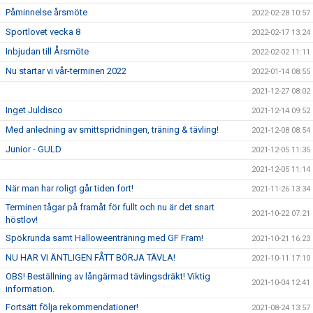
Påminnelse årsmöte
2022-02-28 10:57
Sportlovet vecka 8
2022-02-17 13:24
Inbjudan till Årsmöte
2022-02-02 11:11
Nu startar vi vår-terminen 2022
2022-01-14 08:55
2021-12-27 08:02
Inget Juldisco
2021-12-14 09:52
Med anledning av smittspridningen, träning & tävling!
2021-12-08 08:54
Junior - GULD
2021-12-05 11:35
2021-12-05 11:14
När man har roligt går tiden fort!
2021-11-26 13:34
Terminen tågar på framåt för fullt och nu är det snart
2021-10-22 07:21
höstlov!
Spökrunda samt Halloweenträning med GF Fram!
2021-10-21 16:23
NU HAR VI ÄNTLIGEN FÅTT BÖRJA TÄVLA!
2021-10-11 17:10
OBS! Beställning av långärmad tävlingsdräkt! Viktig
2021-10-04 12:41
information.
Fortsätt följa rekommendationer!
2021-08-24 13:57