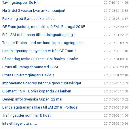
Tävlingstrupper Se Hit!
2017-10-19 14:26
Nu är det 3 veckor kvar av kampanjen!
2017-08-30 13:38
Parkering på Gymnastikens hus
2017-08-23 13:17
GF Fram-juniorer, med sikte på EM i Portugal 2018!
2017-07-23 20:32
Från SM-debutanter till landslagsuttagning..!
2017-07-11 22:22
Tränare Tobias Lund om landslagsuttagningarna!
2017-07-10 09:59
Landslagsuttagna gymnaster från GF Fram..!
2017-07-08 11:10
På söndag tävlar GF Fram i SM-finalen i Borås!
2017-07-01 08:00
Brons till Framgrabbarna vid USM
2017-06-05 20:19
Stora Cup-framgångar i Gävle..!
2017-05-31 22:18
Imponerande genrep inför helgens cuptävlingar
2017-05-23 17:59
Biljetter till SM i Borås köper du via länken
2017-05-16 11:08
Genrep inför Svenska Cupen, 22 maj
2017-05-05 13:52
Landslagstränarna klara till EM 2018 i Portugal
2017-05-03 13:20
Träningstider sommar & höst
2017-05-03 11:06
Inte ett läger utan.......
2017-05-02 10:26