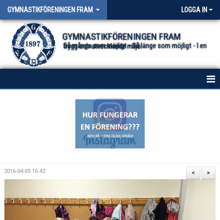
GYMNASTIKFÖRENINGEN FRAM
LOGGA IN
GYMNASTIKFÖRENINGEN FRAM
Så många som möjligt - Så länge som möjligt - I en trygg och utvecklande miljö.
HEM
NYHETER FÖR ALLA TRUPPER
OM FÖRENINGEN
DOKUMENT
2016-04-05 16:42
<
>