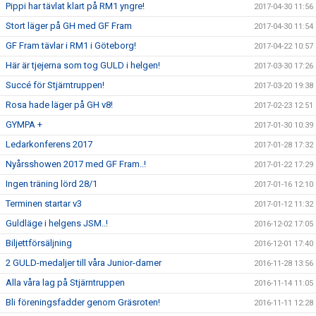
Pippi har tävlat klart på RM1 yngre!
2017-04-30 11:56
Stort läger på GH med GF Fram
2017-04-30 11:54
GF Fram tävlar i RM1 i Göteborg!
2017-04-22 10:57
Här är tjejerna som tog GULD i helgen!
2017-03-30 17:26
Succé för Stjärntruppen!
2017-03-20 19:38
Rosa hade läger på GH v8!
2017-02-23 12:51
GYMPA +
2017-01-30 10:39
Ledarkonferens 2017
2017-01-28 17:32
Nyårsshowen 2017 med GF Fram..!
2017-01-22 17:29
Ingen träning lörd 28/1
2017-01-16 12:10
Terminen startar v3
2017-01-12 11:32
Guldläge i helgens JSM..!
2016-12-02 17:05
Biljettförsäljning
2016-12-01 17:40
2 GULD-medaljer till våra Junior-damer
2016-11-28 13:56
Alla våra lag på Stjärntruppen
2016-11-14 11:05
Bli föreningsfadder genom Gräsroten!
2016-11-11 12:28