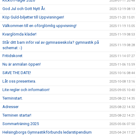
Kickoff-läger 2026
2026-01-11 20:48
God Jul och Gott Nytt År.
2025-12-19 08:13
Köp Guld-biljetter till Uppvisningen!
2025-11-20 15:01
Välkommen till en oförglömlig uppvisning!
2025-11-19 15:05
Kvarglömda kläder!
2025-11-19 08:53
Står ditt barn inför val av gymnasieskola? gymnastik på
2025-11-19 08:28
schemat :-)
Fritidskoret
2025-11-14 07:27
Nu är anmälan öppen!
2025-11-06 15:59
SAVE THE DATE!
2025-10-16 08:44
Låt oss presentera.
2025-10-08 13:16
Lite regler och information!
2025-09-05 10:40
Terminstart.
2025-08-22 14:35
Adresser
2025-08-22 14:32
Terminen startar!
2025-08-22 14:21
Sommarträning 2025
2025-05-06 07:50
Helsingborgs Gymnastikförbunds ledarstipendium
2025-04-24 17:27