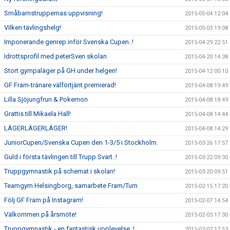
Småbarnstruppernas uppvisning!
2015-05-04 12:04
Vilken tävlingshelg!
2015-05-03 19:08
Imponerande genrep inför Svenska Cupen..!
2015-04-29 22:51
Idrottsprofil med peterSven skolan
2015-04-20 14:38
Stort gympaläger på GH under helgen!
2015-04-12 00:10
GF Fram-tränare välförtjänt premierad!
2015-04-08 19:49
Lilla Sjöjungfrun & Pokemon
2015-04-08 18:49
Grattis till Mikaela Hall!
2015-04-08 14:44
LÄGERLÄGERLÄGER!
2015-04-08 14:29
JuniorCupen/Svenska Cupen den 1-3/5 i Stockholm.
2015-03-26 17:57
Guld i första tävlingen till Trupp Svart..!
2015-03-22 09:30
Truppgymnastik på schemat i skolan!
2015-03-20 09:51
Teamgym Helsingborg, samarbete Fram/Turn
2015-02-15 17:20
Följ GF Fram på Instagram!
2015-02-07 14:54
Välkommen på årsmöte!
2015-02-03 17:30
Truppgymnastik - en fantastisk upplevelse..!
2015-02-02 17:53