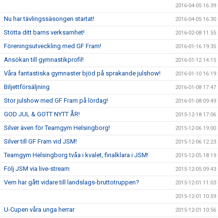
2016-04-05 16:39
Nu har tävlingssäsongen startat!
2016-04-05 16:30
Stötta ditt barns verksamhet!
2016-02-08 11:55
Föreningsutveckling med GF Fram!
2016-01-16 19:35
Ansökan till gymnastikprofil!
2016-01-12 14:15
Våra fantastiska gymnaster bjöd på sprakande julshow!
2016-01-10 16:19
Biljettförsäljning
2016-01-08 17:47
Stor julshow med GF Fram på lördag!
2016-01-08 09:49
GOD JUL & GOTT NYTT ÅR!
2015-12-18 17:06
Silver även för Teamgym Helsingborg!
2015-12-06 19:00
Silver till GF Fram vid JSM!
2015-12-06 12:23
Teamgym Helsingborg tvåa i kvalet, finalklara i JSM!
2015-12-05 18:19
Följ JSM via live-stream
2015-12-05 09:43
Vem har gått vidare till landslags-bruttotruppen?
2015-12-01 11:03
2015-12-01 10:59
U-Cupen våra unga herrar
2015-12-01 10:56