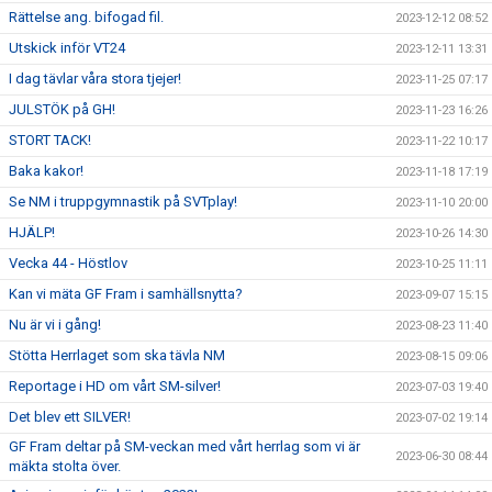
Rättelse ang. bifogad fil.
2023-12-12 08:52
Utskick inför VT24
2023-12-11 13:31
I dag tävlar våra stora tjejer!
2023-11-25 07:17
JULSTÖK på GH!
2023-11-23 16:26
STORT TACK!
2023-11-22 10:17
Baka kakor!
2023-11-18 17:19
Se NM i truppgymnastik på SVTplay!
2023-11-10 20:00
HJÄLP!
2023-10-26 14:30
Vecka 44 - Höstlov
2023-10-25 11:11
Kan vi mäta GF Fram i samhällsnytta?
2023-09-07 15:15
Nu är vi i gång!
2023-08-23 11:40
Stötta Herrlaget som ska tävla NM
2023-08-15 09:06
Reportage i HD om vårt SM-silver!
2023-07-03 19:40
Det blev ett SILVER!
2023-07-02 19:14
GF Fram deltar på SM-veckan med vårt herrlag som vi är
2023-06-30 08:44
mäkta stolta över.