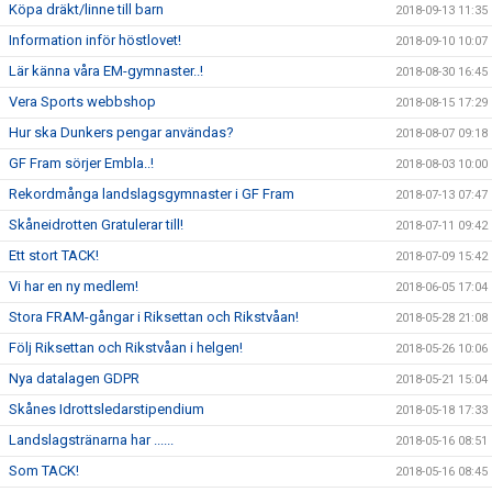
Köpa dräkt/linne till barn
2018-09-13 11:35
Information inför höstlovet!
2018-09-10 10:07
Lär känna våra EM-gymnaster..!
2018-08-30 16:45
Vera Sports webbshop
2018-08-15 17:29
Hur ska Dunkers pengar användas?
2018-08-07 09:18
GF Fram sörjer Embla..!
2018-08-03 10:00
Rekordmånga landslagsgymnaster i GF Fram
2018-07-13 07:47
Skåneidrotten Gratulerar till!
2018-07-11 09:42
Ett stort TACK!
2018-07-09 15:42
Vi har en ny medlem!
2018-06-05 17:04
Stora FRAM-gångar i Riksettan och Rikstvåan!
2018-05-28 21:08
Följ Riksettan och Rikstvåan i helgen!
2018-05-26 10:06
Nya datalagen GDPR
2018-05-21 15:04
Skånes Idrottsledarstipendium
2018-05-18 17:33
Landslagstränarna har ......
2018-05-16 08:51
Som TACK!
2018-05-16 08:45