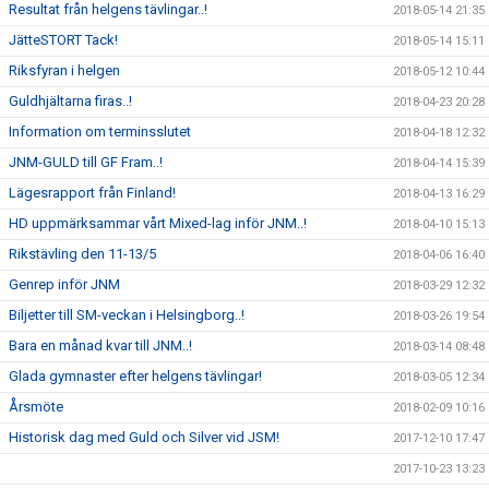
Resultat från helgens tävlingar..!
2018-05-14 21:35
JätteSTORT Tack!
2018-05-14 15:11
Riksfyran i helgen
2018-05-12 10:44
Guldhjältarna firas..!
2018-04-23 20:28
Information om terminsslutet
2018-04-18 12:32
JNM-GULD till GF Fram..!
2018-04-14 15:39
Lägesrapport från Finland!
2018-04-13 16:29
HD uppmärksammar vårt Mixed-lag inför JNM..!
2018-04-10 15:13
Rikstävling den 11-13/5
2018-04-06 16:40
Genrep inför JNM
2018-03-29 12:32
Biljetter till SM-veckan i Helsingborg..!
2018-03-26 19:54
Bara en månad kvar till JNM..!
2018-03-14 08:48
Glada gymnaster efter helgens tävlingar!
2018-03-05 12:34
Årsmöte
2018-02-09 10:16
Historisk dag med Guld och Silver vid JSM!
2017-12-10 17:47
2017-10-23 13:23