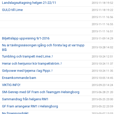
Landslagsuttagning helgen 21-22/11
2015-11-18 19:52
GULD till Lime
2015-11-18 19:22
2015-11-11 16:56
2015-11-11 16:55
2015-11-11 16:51
Biljettsläpp uppvisning 9/1-2016
2015-11-09 14:29
Nu är tävlingssäsongen igång och första lag ut var trupp
2015-10-28 14:02
Blå
Tumbling och trampett med Lime..!
2015-10-24 12:51
Herrar och herrjunior kör trampettström..!
2015-10-24 11:37
Girlpower med tjejerna i lag Pippi..!
2015-10-24 11:35
Ensamkommande barn
2015-10-05 14:45
VIKTIG INFO!
2015-09-23 14:24
SM-Genrep med GF Fram och Teamgym Helsingborg
2015-06-28 21:20
Sammandrag från helgens RM1
2015-05-25 23:00
GF Fram arrangerar RM1 i Helsingborg
2015-05-22 23:59
Ny föreningsdräkt
2015-05-07 13:03