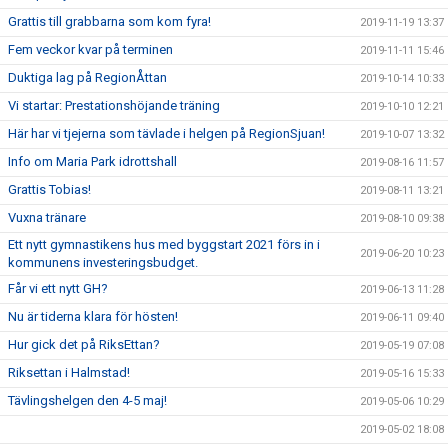
Grattis till grabbarna som kom fyra!
2019-11-19 13:37
Fem veckor kvar på terminen
2019-11-11 15:46
Duktiga lag på RegionÅttan
2019-10-14 10:33
Vi startar: Prestationshöjande träning
2019-10-10 12:21
Här har vi tjejerna som tävlade i helgen på RegionSjuan!
2019-10-07 13:32
Info om Maria Park idrottshall
2019-08-16 11:57
Grattis Tobias!
2019-08-11 13:21
Vuxna tränare
2019-08-10 09:38
Ett nytt gymnastikens hus med byggstart 2021 förs in i
2019-06-20 10:23
kommunens investeringsbudget.
Får vi ett nytt GH?
2019-06-13 11:28
Nu är tiderna klara för hösten!
2019-06-11 09:40
Hur gick det på RiksEttan?
2019-05-19 07:08
Riksettan i Halmstad!
2019-05-16 15:33
Tävlingshelgen den 4-5 maj!
2019-05-06 10:29
2019-05-02 18:08