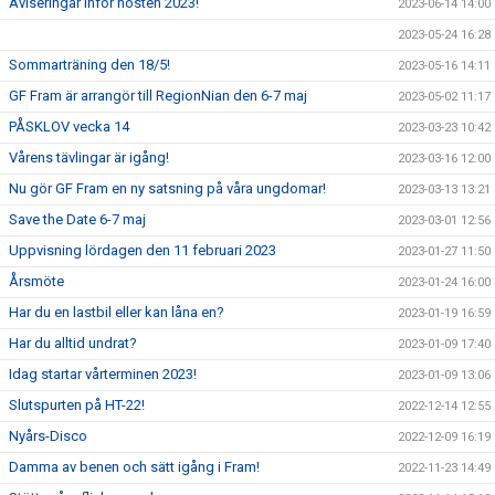
Aviseringar inför hösten 2023!
2023-06-14 14:00
2023-05-24 16:28
Sommarträning den 18/5!
2023-05-16 14:11
GF Fram är arrangör till RegionNian den 6-7 maj
2023-05-02 11:17
PÅSKLOV vecka 14
2023-03-23 10:42
Vårens tävlingar är igång!
2023-03-16 12:00
Nu gör GF Fram en ny satsning på våra ungdomar!
2023-03-13 13:21
Save the Date 6-7 maj
2023-03-01 12:56
Uppvisning lördagen den 11 februari 2023
2023-01-27 11:50
Årsmöte
2023-01-24 16:00
Har du en lastbil eller kan låna en?
2023-01-19 16:59
Har du alltid undrat?
2023-01-09 17:40
Idag startar vårterminen 2023!
2023-01-09 13:06
Slutspurten på HT-22!
2022-12-14 12:55
Nyårs-Disco
2022-12-09 16:19
Damma av benen och sätt igång i Fram!
2022-11-23 14:49