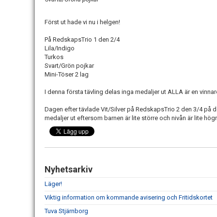
Först ut hade vi nu i helgen!
På RedskapsTrio 1 den 2/4
Lila/Indigo
Turkos
Svart/Grön pojkar
Mini-Töser 2 lag
I denna första tävling delas inga medaljer ut ALLA är en vinna
Dagen efter tävlade Vit/Silver på RedskapsTrio 2 den 3/4 på
medaljer ut eftersom barnen är lite större och nivån är lite högr
Nyhetsarkiv
Läger!
Viktig information om kommande avisering och Fritidskortet
Tuva Stjärnborg