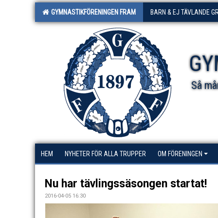
GYMNASTIKFÖRENINGEN FRAM
BARN & EJ TÄVLANDE G
GY
Så mån
HEM
NYHETER FÖR ALLA TRUPPER
OM FÖRENINGEN
Nu har tävlingssäsongen startat!
2016-04-05 16:30