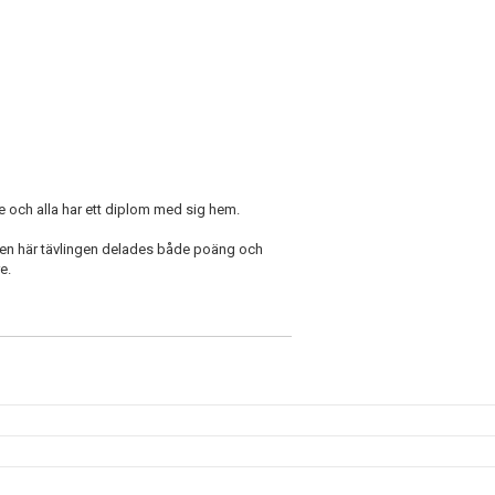
re och alla har ett diplom med sig hem.
 den här tävlingen delades både poäng och
e.