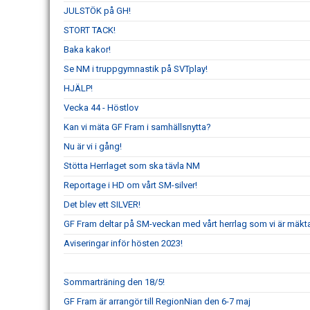
JULSTÖK på GH!
STORT TACK!
Baka kakor!
Se NM i truppgymnastik på SVTplay!
HJÄLP!
Vecka 44 - Höstlov
Kan vi mäta GF Fram i samhällsnytta?
Nu är vi i gång!
Stötta Herrlaget som ska tävla NM
Reportage i HD om vårt SM-silver!
Det blev ett SILVER!
GF Fram deltar på SM-veckan med vårt herrlag som vi är mäkta 
Aviseringar inför hösten 2023!
Sommarträning den 18/5!
GF Fram är arrangör till RegionNian den 6-7 maj