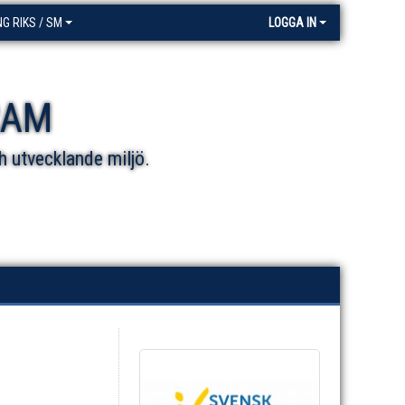
NG RIKS / SM
LOGGA IN
RAM
h utvecklande miljö.