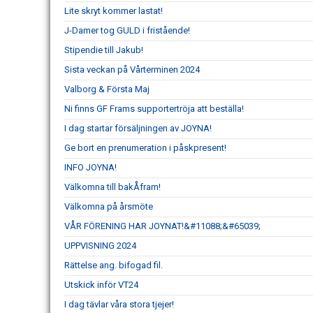
Lite skryt kommer lastat!
J-Damer tog GULD i fristående!
Stipendie till Jakub!
Sista veckan på Vårterminen 2024
Valborg & Första Maj
Ni finns GF Frams supportertröja att beställa!
I dag startar försäljningen av JOYNA!
Ge bort en prenumeration i påskpresent!
INFO JOYNA!
Välkomna till bakÅfram!
Välkomna på årsmöte
VÅR FÖRENING HAR JOYNAT!&#11088;&#65039;
UPPVISNING 2024
Rättelse ang. bifogad fil.
Utskick inför VT24
I dag tävlar våra stora tjejer!