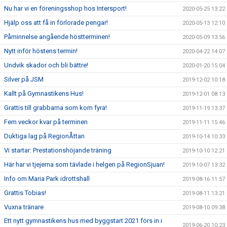
Nu har vi en föreningsshop hos Intersport!
2020-05-25 13:22
Hjälp oss att få in förlorade pengar!
2020-05-13 12:10
Påminnelse angående höstterminen!
2020-05-09 13:56
Nytt inför höstens termin!
2020-04-22 14:07
Undvik skador och bli bättre!
2020-01-20 15:04
Silver på JSM
2019-12-02 10:18
Kallt på Gymnastikens Hus!
2019-12-01 08:13
Grattis till grabbarna som kom fyra!
2019-11-19 13:37
Fem veckor kvar på terminen
2019-11-11 15:46
Duktiga lag på RegionÅttan
2019-10-14 10:33
Vi startar: Prestationshöjande träning
2019-10-10 12:21
Här har vi tjejerna som tävlade i helgen på RegionSjuan!
2019-10-07 13:32
Info om Maria Park idrottshall
2019-08-16 11:57
Grattis Tobias!
2019-08-11 13:21
Vuxna tränare
2019-08-10 09:38
Ett nytt gymnastikens hus med byggstart 2021 förs in i
2019-06-20 10:23