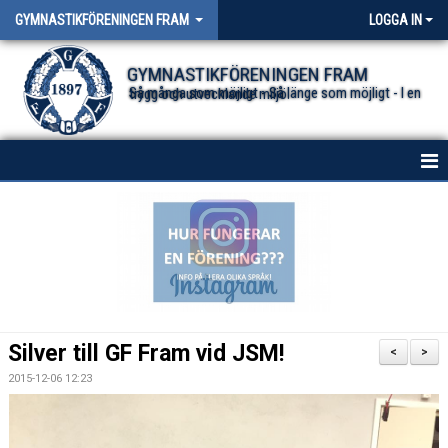
GYMNASTIKFÖRENINGEN FRAM
LOGGA IN
GYMNASTIKFÖRENINGEN FRAM
Så många som möjligt - Så länge som möjligt - I en trygg och utvecklande miljö.
HEM
NYHETER FÖR ALLA TRUPPER
OM FÖRENINGEN
DOKUMENT
Silver till GF Fram vid JSM!
<
>
2015-12-06 12:23