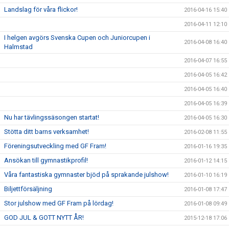
Landslag för våra flickor!
2016-04-16 15:40
2016-04-11 12:10
I helgen avgörs Svenska Cupen och Juniorcupen i
2016-04-08 16:40
Halmstad
2016-04-07 16:55
2016-04-05 16:42
2016-04-05 16:40
2016-04-05 16:39
Nu har tävlingssäsongen startat!
2016-04-05 16:30
Stötta ditt barns verksamhet!
2016-02-08 11:55
Föreningsutveckling med GF Fram!
2016-01-16 19:35
Ansökan till gymnastikprofil!
2016-01-12 14:15
Våra fantastiska gymnaster bjöd på sprakande julshow!
2016-01-10 16:19
Biljettförsäljning
2016-01-08 17:47
Stor julshow med GF Fram på lördag!
2016-01-08 09:49
GOD JUL & GOTT NYTT ÅR!
2015-12-18 17:06