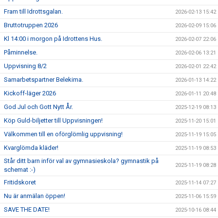
Fram till Idrottsgalan.
2026-02-13 15:42
Bruttotruppen 2026
2026-02-09 15:06
Kl 14:00 i morgon på Idrottens Hus.
2026-02-07 22:06
Påminnelse.
2026-02-06 13:21
Uppvisning 8/2
2026-02-01 22:42
Samarbetspartner Belekima.
2026-01-13 14:22
Kickoff-läger 2026
2026-01-11 20:48
God Jul och Gott Nytt År.
2025-12-19 08:13
Köp Guld-biljetter till Uppvisningen!
2025-11-20 15:01
Välkommen till en oförglömlig uppvisning!
2025-11-19 15:05
Kvarglömda kläder!
2025-11-19 08:53
Står ditt barn inför val av gymnasieskola? gymnastik på
2025-11-19 08:28
schemat :-)
Fritidskoret
2025-11-14 07:27
Nu är anmälan öppen!
2025-11-06 15:59
SAVE THE DATE!
2025-10-16 08:44