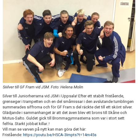
Siiilver till GF Fram vid JSM. Foto: Helena Molin
Silver till Juniorherrarna vid JSM i Uppsala! Efter ett stabilt fristående,
grenseger i trampetten och en del småmissar i den avslutande tumblingen
summerades siffrorna och för GF Fram:s del räckte det till ett skönt silver.
Glädjande i sammanhanget är att det även blev ett brons till Skåne och
Motus-Salto. Guldet gick till Brommagymnasterna som var i stort sett
felfria. Starkt jobbat killar..!
Vill man se varven på nytt kan man göra det här:
Fristående:
https://youtu.be/H5CA-3Impts?t=14m45s