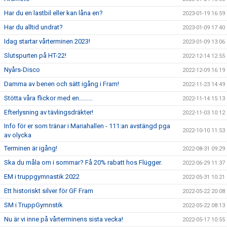
Har du en lastbil eller kan låna en?
2023-01-19 16:59
Har du alltid undrat?
2023-01-09 17:40
Idag startar vårterminen 2023!
2023-01-09 13:06
Slutspurten på HT-22!
2022-12-14 12:55
Nyårs-Disco
2022-12-09 16:19
Damma av benen och sätt igång i Fram!
2022-11-23 14:49
Stötta våra flickor med en.........
2022-11-14 15:13
Efterlysning av tävlingsdräkter!
2022-11-03 10:12
Info för er som tränar i Mariahallen - 111:an avstängd pga
2022-10-10 11:53
av olycka
Terminen är igång!
2022-08-31 09:29
Ska du måla om i sommar? Få 20% rabatt hos Flügger.
2022-06-29 11:37
EM i truppgymnastik 2022
2022-05-31 10:21
Ett historiskt silver för GF Fram
2022-05-22 20:08
SM i TruppGymnstik
2022-05-22 08:13
Nu är vi inne på vårterminens sista vecka!
2022-05-17 10:55