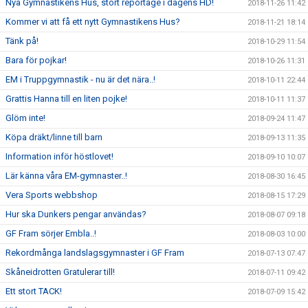
Nya Gymnastikens Hus, stort reportage i dagens HD!
2018-11-26 11:42
Kommer vi att få ett nytt Gymnastikens Hus?
2018-11-21 18:14
Tänk på!
2018-10-29 11:54
Bara för pojkar!
2018-10-26 11:31
EM i Truppgymnastik - nu är det nära..!
2018-10-11 22:44
Grattis Hanna till en liten pojke!
2018-10-11 11:37
Glöm inte!
2018-09-24 11:47
Köpa dräkt/linne till barn
2018-09-13 11:35
Information inför höstlovet!
2018-09-10 10:07
Lär känna våra EM-gymnaster..!
2018-08-30 16:45
Vera Sports webbshop
2018-08-15 17:29
Hur ska Dunkers pengar användas?
2018-08-07 09:18
GF Fram sörjer Embla..!
2018-08-03 10:00
Rekordmånga landslagsgymnaster i GF Fram
2018-07-13 07:47
Skåneidrotten Gratulerar till!
2018-07-11 09:42
Ett stort TACK!
2018-07-09 15:42