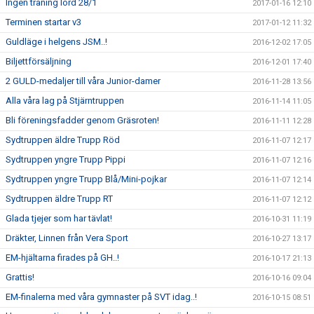
Ingen träning lörd 28/1
2017-01-16 12:10
Terminen startar v3
2017-01-12 11:32
Guldläge i helgens JSM..!
2016-12-02 17:05
Biljettförsäljning
2016-12-01 17:40
2 GULD-medaljer till våra Junior-damer
2016-11-28 13:56
Alla våra lag på Stjärntruppen
2016-11-14 11:05
Bli föreningsfadder genom Gräsroten!
2016-11-11 12:28
Sydtruppen äldre Trupp Röd
2016-11-07 12:17
Sydtruppen yngre Trupp Pippi
2016-11-07 12:16
Sydtruppen yngre Trupp Blå/Mini-pojkar
2016-11-07 12:14
Sydtruppen äldre Trupp RT
2016-11-07 12:12
Glada tjejer som har tävlat!
2016-10-31 11:19
Dräkter, Linnen från Vera Sport
2016-10-27 13:17
EM-hjältarna firades på GH..!
2016-10-17 21:13
Grattis!
2016-10-16 09:04
EM-finalerna med våra gymnaster på SVT idag..!
2016-10-15 08:51