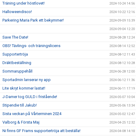
Träning under höstlovet!
2024-10-24 14:56
Halloweendisco!
2024-10-22 12:16
Parkering Maria Park ett bekymmer!
2024-09-09 15:39
2024-09-04 12:20
Save The Date!
2024-08-28 12:24
OBS! Tävlings- och träningslicens
2024-08-14 12:52
Supportertröja
2024-08-12 11:43
Dräktbeställning
2024-08-12 10:28
Sommaruppehåll
2024-06-28 12:00
Sportadmin lanserar ny app
2024-06-12 11:36
Lite skryt kommer lastat!
2024-06-11 17:19
J-Damer tog GULD i fristående!
2024-05-07 10:04
Stipendie till Jakub!
2024-05-06 13:34
Sista veckan på Vårterminen 2024
2024-05-02 12:47
Valborg & Första Maj
2024-04-25 12:32
Ni finns GF Frams supportertröja att beställa!
2024-04-08 14:10