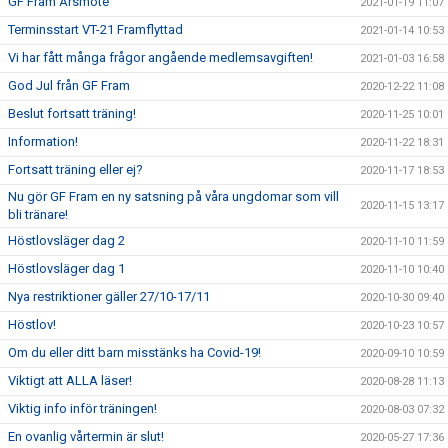
GF Fram Årsmöte
2021-01-19 11:07
Terminsstart VT-21 Framflyttad
2021-01-14 10:53
Vi har fått många frågor angående medlemsavgiften!
2021-01-03 16:58
God Jul från GF Fram
2020-12-22 11:08
Beslut fortsatt träning!
2020-11-25 10:01
Information!
2020-11-22 18:31
Fortsatt träning eller ej?
2020-11-17 18:53
Nu gör GF Fram en ny satsning på våra ungdomar som vill
2020-11-15 13:17
bli tränare!
Höstlovsläger dag 2
2020-11-10 11:59
Höstlovsläger dag 1
2020-11-10 10:40
Nya restriktioner gäller 27/10-17/11
2020-10-30 09:40
Höstlov!
2020-10-23 10:57
Om du eller ditt barn misstänks ha Covid-19!
2020-09-10 10:59
Viktigt att ALLA läser!
2020-08-28 11:13
Viktig info inför träningen!
2020-08-03 07:32
En ovanlig vårtermin är slut!
2020-05-27 17:36