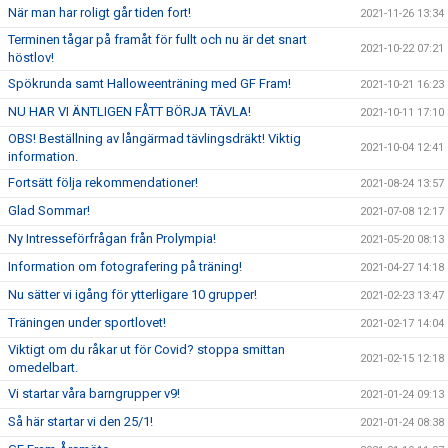
När man har roligt går tiden fort!
2021-11-26 13:34
Terminen tågar på framåt för fullt och nu är det snart
2021-10-22 07:21
höstlov!
Spökrunda samt Halloweenträning med GF Fram!
2021-10-21 16:23
NU HAR VI ÄNTLIGEN FÅTT BÖRJA TÄVLA!
2021-10-11 17:10
OBS! Beställning av långärmad tävlingsdräkt! Viktig
2021-10-04 12:41
information.
Fortsätt följa rekommendationer!
2021-08-24 13:57
Glad Sommar!
2021-07-08 12:17
Ny Intresseförfrågan från Prolympia!
2021-05-20 08:13
Information om fotografering på träning!
2021-04-27 14:18
Nu sätter vi igång för ytterligare 10 grupper!
2021-02-23 13:47
Träningen under sportlovet!
2021-02-17 14:04
Viktigt om du råkar ut för Covid? stoppa smittan
2021-02-15 12:18
omedelbart.
Vi startar våra barngrupper v9!
2021-01-24 09:13
Så här startar vi den 25/1!
2021-01-24 08:38