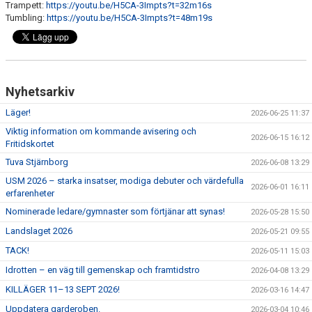
Trampett:
https://youtu.be/H5CA-3Impts?t=32m16s
Tumbling:
https://youtu.be/H5CA-3Impts?t=48m19s
Nyhetsarkiv
Läger!
2026-06-25 11:37
Viktig information om kommande avisering och
2026-06-15 16:12
Fritidskortet
Tuva Stjärnborg
2026-06-08 13:29
USM 2026 – starka insatser, modiga debuter och värdefulla
2026-06-01 16:11
erfarenheter
Nominerade ledare/gymnaster som förtjänar att synas!
2026-05-28 15:50
Landslaget 2026
2026-05-21 09:55
TACK!
2026-05-11 15:03
Idrotten – en väg till gemenskap och framtidstro
2026-04-08 13:29
KILLÄGER 11–13 SEPT 2026!
2026-03-16 14:47
Uppdatera garderoben.
2026-03-04 10:46