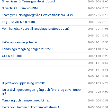
Silver även för Teamgym Helsingborg!
2015-12-06 19:00
Silver till GF Fram vid JSM!
2015-12-06 12:23
Teamgym Helsingborg tvåa i kvalet, finalklara i JSM!
2015-12-05 18:19
Följ JSM via live-stream
2015-12-05 09:43
Vem har gått vidare till landslags-bruttotruppen?
2015-12-01 11:03
2015-12-01 10:59
U-Cupen våra unga herrar
2015-12-01 10:56
Landslagsuttagning helgen 21-22/11
2015-11-18 19:52
GULD till Lime
2015-11-18 19:22
2015-11-11 16:56
2015-11-11 16:55
2015-11-11 16:51
Biljettsläpp uppvisning 9/1-2016
2015-11-09 14:29
Nu är tävlingssäsongen igång och första lag ut var trupp
2015-10-28 14:02
Blå
Tumbling och trampett med Lime..!
2015-10-24 12:51
Herrar och herrjunior kör trampettström..!
2015-10-24 11:37