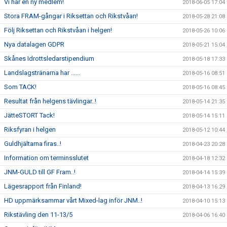
Vi har en ny medlem!
2018-06-05 17:04
Stora FRAM-gångar i Riksettan och Rikstvåan!
2018-05-28 21:08
Följ Riksettan och Rikstvåan i helgen!
2018-05-26 10:06
Nya datalagen GDPR
2018-05-21 15:04
Skånes Idrottsledarstipendium
2018-05-18 17:33
Landslagstränarna har ......
2018-05-16 08:51
Som TACK!
2018-05-16 08:45
Resultat från helgens tävlingar..!
2018-05-14 21:35
JätteSTORT Tack!
2018-05-14 15:11
Riksfyran i helgen
2018-05-12 10:44
Guldhjältarna firas..!
2018-04-23 20:28
Information om terminsslutet
2018-04-18 12:32
JNM-GULD till GF Fram..!
2018-04-14 15:39
Lägesrapport från Finland!
2018-04-13 16:29
HD uppmärksammar vårt Mixed-lag inför JNM..!
2018-04-10 15:13
Rikstävling den 11-13/5
2018-04-06 16:40