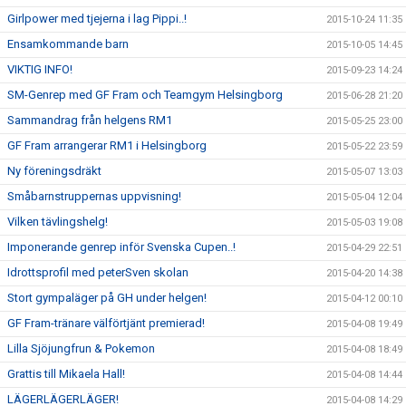
Girlpower med tjejerna i lag Pippi..!
2015-10-24 11:35
Ensamkommande barn
2015-10-05 14:45
VIKTIG INFO!
2015-09-23 14:24
SM-Genrep med GF Fram och Teamgym Helsingborg
2015-06-28 21:20
Sammandrag från helgens RM1
2015-05-25 23:00
GF Fram arrangerar RM1 i Helsingborg
2015-05-22 23:59
Ny föreningsdräkt
2015-05-07 13:03
Småbarnstruppernas uppvisning!
2015-05-04 12:04
Vilken tävlingshelg!
2015-05-03 19:08
Imponerande genrep inför Svenska Cupen..!
2015-04-29 22:51
Idrottsprofil med peterSven skolan
2015-04-20 14:38
Stort gympaläger på GH under helgen!
2015-04-12 00:10
GF Fram-tränare välförtjänt premierad!
2015-04-08 19:49
Lilla Sjöjungfrun & Pokemon
2015-04-08 18:49
Grattis till Mikaela Hall!
2015-04-08 14:44
LÄGERLÄGERLÄGER!
2015-04-08 14:29