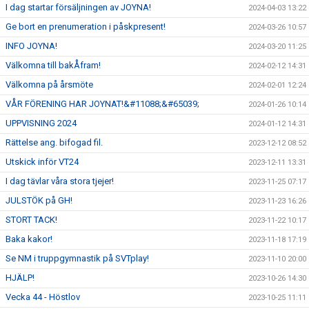
I dag startar försäljningen av JOYNA!
2024-04-03 13:22
Ge bort en prenumeration i påskpresent!
2024-03-26 10:57
INFO JOYNA!
2024-03-20 11:25
Välkomna till bakÅfram!
2024-02-12 14:31
Välkomna på årsmöte
2024-02-01 12:24
VÅR FÖRENING HAR JOYNAT!&#11088;&#65039;
2024-01-26 10:14
UPPVISNING 2024
2024-01-12 14:31
Rättelse ang. bifogad fil.
2023-12-12 08:52
Utskick inför VT24
2023-12-11 13:31
I dag tävlar våra stora tjejer!
2023-11-25 07:17
JULSTÖK på GH!
2023-11-23 16:26
STORT TACK!
2023-11-22 10:17
Baka kakor!
2023-11-18 17:19
Se NM i truppgymnastik på SVTplay!
2023-11-10 20:00
HJÄLP!
2023-10-26 14:30
Vecka 44 - Höstlov
2023-10-25 11:11