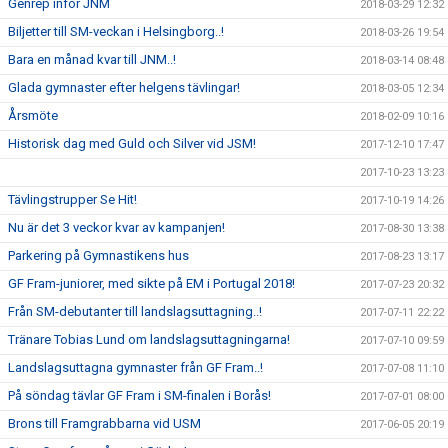
Genrep inför JNM
2018-03-29 12:32
Biljetter till SM-veckan i Helsingborg..!
2018-03-26 19:54
Bara en månad kvar till JNM..!
2018-03-14 08:48
Glada gymnaster efter helgens tävlingar!
2018-03-05 12:34
Årsmöte
2018-02-09 10:16
Historisk dag med Guld och Silver vid JSM!
2017-12-10 17:47
2017-10-23 13:23
Tävlingstrupper Se Hit!
2017-10-19 14:26
Nu är det 3 veckor kvar av kampanjen!
2017-08-30 13:38
Parkering på Gymnastikens hus
2017-08-23 13:17
GF Fram-juniorer, med sikte på EM i Portugal 2018!
2017-07-23 20:32
Från SM-debutanter till landslagsuttagning..!
2017-07-11 22:22
Tränare Tobias Lund om landslagsuttagningarna!
2017-07-10 09:59
Landslagsuttagna gymnaster från GF Fram..!
2017-07-08 11:10
På söndag tävlar GF Fram i SM-finalen i Borås!
2017-07-01 08:00
Brons till Framgrabbarna vid USM
2017-06-05 20:19