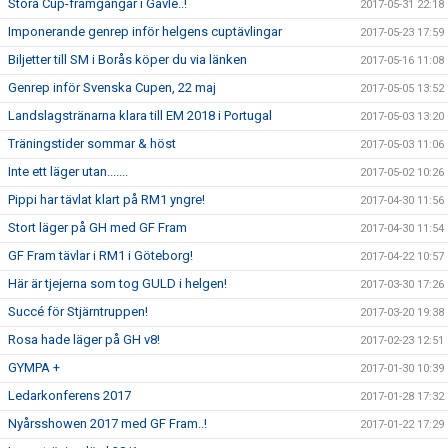
Stora Cup-framgångar i Gävle..!
2017-05-31 22:18
Imponerande genrep inför helgens cuptävlingar
2017-05-23 17:59
Biljetter till SM i Borås köper du via länken
2017-05-16 11:08
Genrep inför Svenska Cupen, 22 maj
2017-05-05 13:52
Landslagstränarna klara till EM 2018 i Portugal
2017-05-03 13:20
Träningstider sommar & höst
2017-05-03 11:06
Inte ett läger utan.......
2017-05-02 10:26
Pippi har tävlat klart på RM1 yngre!
2017-04-30 11:56
Stort läger på GH med GF Fram
2017-04-30 11:54
GF Fram tävlar i RM1 i Göteborg!
2017-04-22 10:57
Här är tjejerna som tog GULD i helgen!
2017-03-30 17:26
Succé för Stjärntruppen!
2017-03-20 19:38
Rosa hade läger på GH v8!
2017-02-23 12:51
GYMPA +
2017-01-30 10:39
Ledarkonferens 2017
2017-01-28 17:32
Nyårsshowen 2017 med GF Fram..!
2017-01-22 17:29