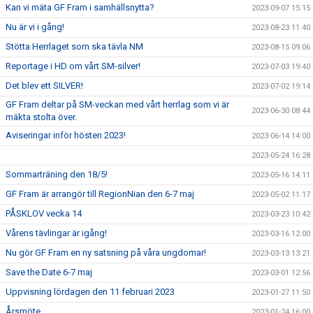
Kan vi mäta GF Fram i samhällsnytta?
2023-09-07 15:15
Nu är vi i gång!
2023-08-23 11:40
Stötta Herrlaget som ska tävla NM
2023-08-15 09:06
Reportage i HD om vårt SM-silver!
2023-07-03 19:40
Det blev ett SILVER!
2023-07-02 19:14
GF Fram deltar på SM-veckan med vårt herrlag som vi är
2023-06-30 08:44
mäkta stolta över.
Aviseringar inför hösten 2023!
2023-06-14 14:00
2023-05-24 16:28
Sommarträning den 18/5!
2023-05-16 14:11
GF Fram är arrangör till RegionNian den 6-7 maj
2023-05-02 11:17
PÅSKLOV vecka 14
2023-03-23 10:42
Vårens tävlingar är igång!
2023-03-16 12:00
Nu gör GF Fram en ny satsning på våra ungdomar!
2023-03-13 13:21
Save the Date 6-7 maj
2023-03-01 12:56
Uppvisning lördagen den 11 februari 2023
2023-01-27 11:50
Årsmöte
2023-01-24 16:00