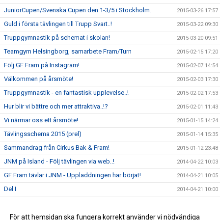
JuniorCupen/Svenska Cupen den 1-3/5 i Stockholm.
2015-03-26 17:57
Guld i första tävlingen till Trupp Svart..!
2015-03-22 09:30
Truppgymnastik på schemat i skolan!
2015-03-20 09:51
Teamgym Helsingborg, samarbete Fram/Turn
2015-02-15 17:20
Följ GF Fram på Instagram!
2015-02-07 14:54
Välkommen på årsmöte!
2015-02-03 17:30
Truppgymnastik - en fantastisk upplevelse..!
2015-02-02 17:53
Hur blir vi bättre och mer attraktiva..!?
2015-02-01 11:43
Vi närmar oss ett årsmöte!
2015-01-15 14:24
Tävlingsschema 2015 (prel)
2015-01-14 15:35
Sammandrag från Cirkus Bak & Fram!
2015-01-12 23:48
JNM på Island - Följ tävlingen via web..!
2014-04-22 10:03
GF Fram tävlar i JNM - Uppladdningen har börjat!
2014-04-21 10:05
Del I
2014-04-21 10:00
Del II
2014-04-21 09:59
Del III
För att hemsidan ska fungera korrekt använder vi nödvändiga
2014-04-21 09:59