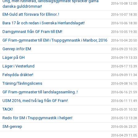
Ung, men rutinerad, landslagsgymnast spräcker gärna
2016-10-08 12:00
danska gulddrömmar!
EM-Guld att försvara för Ellinor..!
2016-10-07 18:30
Bara 17 år och redan i Svenska Herrlandslaget!
2016-10-06 18:30
Damgymnast från GF Fram till EM!
2016-10-05 19:30
GF Fram-gymnaster till EM i Truppgymnastik i Maribor, 2016
2016-10-04 20:50
Genrep inför EM
2016-09-23 10:25
Läger på GH
2016-09-19 13:33
Läger i Vesterlund
2016-09-17 15:39
Felsydda dräkter!
2016-09-09 11:34
Träning/Tävlingslicens
2016-09-08 16:10
GF Fram-gymnaster till landslagssamling..!
2016-06-16 21:59
USM 2016, med två lag från GF Fram!
2016-06-11 11:49
TACK!
2016-05-31 10:32
Redo för SM i Truppgymnastik i helgen!
2016-05-13 13:28
SM-genrep
2016-05-06 23:21
2016-04-29 11:05