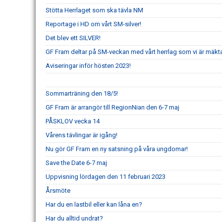
Stötta Herrlaget som ska tävla NM
Reportage i HD om vårt SM-silver!
Det blev ett SILVER!
GF Fram deltar på SM-veckan med vårt herrlag som vi är mäkta 
Aviseringar inför hösten 2023!
Sommarträning den 18/5!
GF Fram är arrangör till RegionNian den 6-7 maj
PÅSKLOV vecka 14
Vårens tävlingar är igång!
Nu gör GF Fram en ny satsning på våra ungdomar!
Save the Date 6-7 maj
Uppvisning lördagen den 11 februari 2023
Årsmöte
Har du en lastbil eller kan låna en?
Har du alltid undrat?