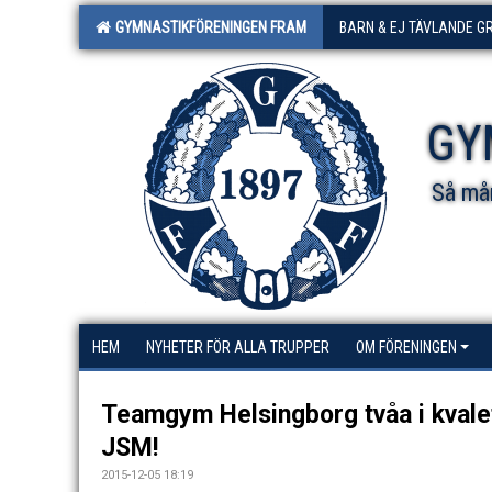
GYMNASTIKFÖRENINGEN FRAM
BARN & EJ TÄVLANDE G
GY
Så mån
HEM
NYHETER FÖR ALLA TRUPPER
OM FÖRENINGEN
Teamgym Helsingborg tvåa i kvalet,
JSM!
2015-12-05 18:19