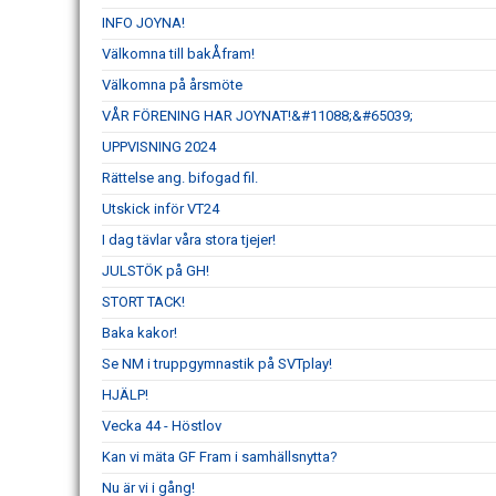
INFO JOYNA!
Välkomna till bakÅfram!
Välkomna på årsmöte
VÅR FÖRENING HAR JOYNAT!&#11088;&#65039;
UPPVISNING 2024
Rättelse ang. bifogad fil.
Utskick inför VT24
I dag tävlar våra stora tjejer!
JULSTÖK på GH!
STORT TACK!
Baka kakor!
Se NM i truppgymnastik på SVTplay!
HJÄLP!
Vecka 44 - Höstlov
Kan vi mäta GF Fram i samhällsnytta?
Nu är vi i gång!