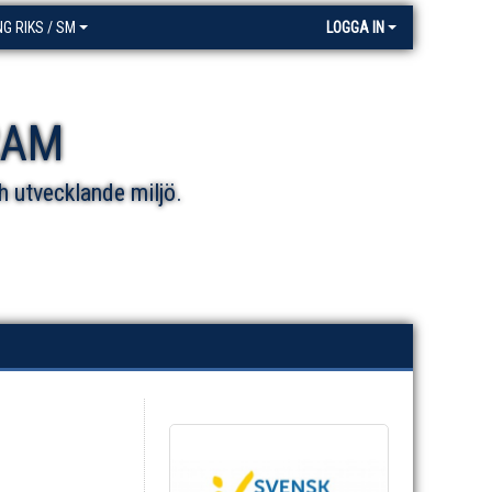
NG RIKS / SM
LOGGA IN
RAM
h utvecklande miljö.