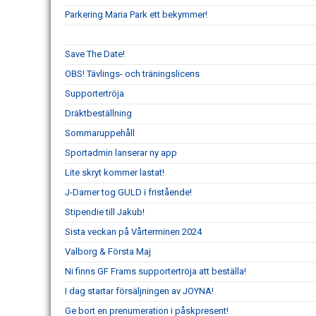
Parkering Maria Park ett bekymmer!
Save The Date!
OBS! Tävlings- och träningslicens
Supportertröja
Dräktbeställning
Sommaruppehåll
Sportadmin lanserar ny app
Lite skryt kommer lastat!
J-Damer tog GULD i fristående!
Stipendie till Jakub!
Sista veckan på Vårterminen 2024
Valborg & Första Maj
Ni finns GF Frams supportertröja att beställa!
I dag startar försäljningen av JOYNA!
Ge bort en prenumeration i påskpresent!