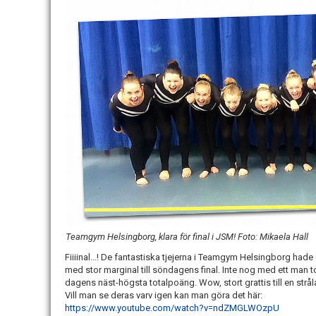
Teamgym Helsingborg, klara för final i JSM! Foto: Mikaela Hall
Fiiiinal...! De fantastiska tjejerna i Teamgym Helsingborg ha
med stor marginal till söndagens final. Inte nog med ett man t
dagens näst-högsta totalpoäng. Wow, stort grattis till en strål
Vill man se deras varv igen kan man göra det här:
https://www.youtube.com/watch?v=ndZMGLWOzpU