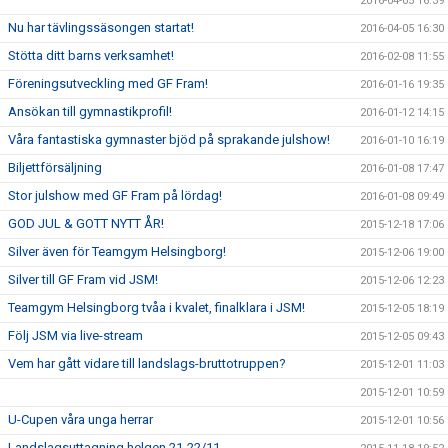
2016-04-05 16:39
Nu har tävlingssäsongen startat!
2016-04-05 16:30
Stötta ditt barns verksamhet!
2016-02-08 11:55
Föreningsutveckling med GF Fram!
2016-01-16 19:35
Ansökan till gymnastikprofil!
2016-01-12 14:15
Våra fantastiska gymnaster bjöd på sprakande julshow!
2016-01-10 16:19
Biljettförsäljning
2016-01-08 17:47
Stor julshow med GF Fram på lördag!
2016-01-08 09:49
GOD JUL & GOTT NYTT ÅR!
2015-12-18 17:06
Silver även för Teamgym Helsingborg!
2015-12-06 19:00
Silver till GF Fram vid JSM!
2015-12-06 12:23
Teamgym Helsingborg tvåa i kvalet, finalklara i JSM!
2015-12-05 18:19
Följ JSM via live-stream
2015-12-05 09:43
Vem har gått vidare till landslags-bruttotruppen?
2015-12-01 11:03
2015-12-01 10:59
U-Cupen våra unga herrar
2015-12-01 10:56
Landslagsuttagning helgen 21-22/11