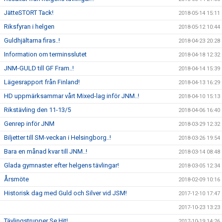
JätteSTORT Tack!
2018-05-14 15:11
Riksfyran i helgen
2018-05-12 10:44
Guldhjältarna firas..!
2018-04-23 20:28
Information om terminsslutet
2018-04-18 12:32
JNM-GULD till GF Fram..!
2018-04-14 15:39
Lägesrapport från Finland!
2018-04-13 16:29
HD uppmärksammar vårt Mixed-lag inför JNM..!
2018-04-10 15:13
Rikstävling den 11-13/5
2018-04-06 16:40
Genrep inför JNM
2018-03-29 12:32
Biljetter till SM-veckan i Helsingborg..!
2018-03-26 19:54
Bara en månad kvar till JNM..!
2018-03-14 08:48
Glada gymnaster efter helgens tävlingar!
2018-03-05 12:34
Årsmöte
2018-02-09 10:16
Historisk dag med Guld och Silver vid JSM!
2017-12-10 17:47
2017-10-23 13:23
Tävlingstrupper Se Hit!
2017-10-19 14:26