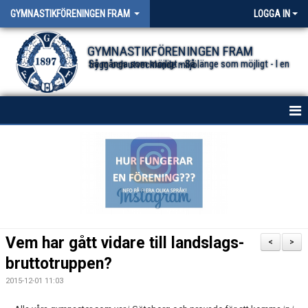
GYMNASTIKFÖRENINGEN FRAM
LOGGA IN
GYMNASTIKFÖRENINGEN FRAM
Så många som möjligt - Så länge som möjligt - I en trygg och utvecklande miljö.
HEM
NYHETER FÖR ALLA TRUPPER
OM FÖRENINGEN
DOKUMENT
Vem har gått vidare till landslags-
<
>
bruttotruppen?
2015-12-01 11:03