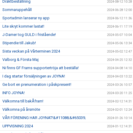
Dräktbeställning
2024-08-12 10:28
Sommaruppehåll
2024-06-28 12:00
Sportadmin lanserar ny app
2024-06-12 11:36
Lite skryt kommer lastat!
2024-06-11 17:19
J-Damer tog GULD i fristående!
2024-05-07 10:04
Stipendie till Jakub!
2024-05-06 13:34
Sista veckan på Vårterminen 2024
2024-05-02 12:47
Valborg & Första Maj
2024-04-25 12:32
Ni finns GF Frams supportertröja att beställa!
2024-04-08 14:10
I dag startar försäljningen av JOYNA!
2024-04-03 13:22
Ge bort en prenumeration i påskpresent!
2024-03-26 10:57
INFO JOYNA!
2024-03-20 11:25
Välkomna till bakÅfram!
2024-02-12 14:31
Välkomna på årsmöte
2024-02-01 12:24
VÅR FÖRENING HAR JOYNAT!&#11088;&#65039;
2024-01-26 10:14
UPPVISNING 2024
2024-01-12 14:31