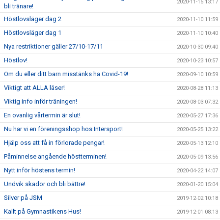
2020-11-15 13:17
bli tränare!
Höstlovsläger dag 2
2020-11-10 11:59
Höstlovsläger dag 1
2020-11-10 10:40
Nya restriktioner gäller 27/10-17/11
2020-10-30 09:40
Höstlov!
2020-10-23 10:57
Om du eller ditt barn misstänks ha Covid-19!
2020-09-10 10:59
Viktigt att ALLA läser!
2020-08-28 11:13
Viktig info inför träningen!
2020-08-03 07:32
En ovanlig vårtermin är slut!
2020-05-27 17:36
Nu har vi en föreningsshop hos Intersport!
2020-05-25 13:22
Hjälp oss att få in förlorade pengar!
2020-05-13 12:10
Påminnelse angående höstterminen!
2020-05-09 13:56
Nytt inför höstens termin!
2020-04-22 14:07
Undvik skador och bli bättre!
2020-01-20 15:04
Silver på JSM
2019-12-02 10:18
Kallt på Gymnastikens Hus!
2019-12-01 08:13