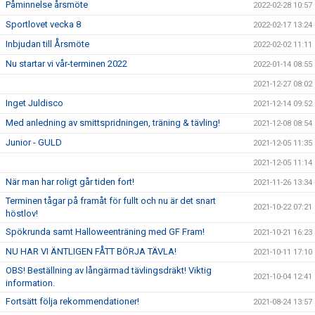
Påminnelse årsmöte
2022-02-28 10:57
Sportlovet vecka 8
2022-02-17 13:24
Inbjudan till Årsmöte
2022-02-02 11:11
Nu startar vi vår-terminen 2022
2022-01-14 08:55
2021-12-27 08:02
Inget Juldisco
2021-12-14 09:52
Med anledning av smittspridningen, träning & tävling!
2021-12-08 08:54
Junior - GULD
2021-12-05 11:35
2021-12-05 11:14
När man har roligt går tiden fort!
2021-11-26 13:34
Terminen tågar på framåt för fullt och nu är det snart
2021-10-22 07:21
höstlov!
Spökrunda samt Halloweenträning med GF Fram!
2021-10-21 16:23
NU HAR VI ÄNTLIGEN FÅTT BÖRJA TÄVLA!
2021-10-11 17:10
OBS! Beställning av långärmad tävlingsdräkt! Viktig
2021-10-04 12:41
information.
Fortsätt följa rekommendationer!
2021-08-24 13:57