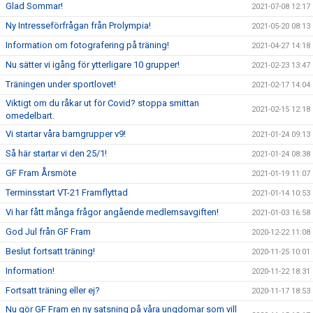
Glad Sommar!
2021-07-08 12:17
Ny Intresseförfrågan från Prolympia!
2021-05-20 08:13
Information om fotografering på träning!
2021-04-27 14:18
Nu sätter vi igång för ytterligare 10 grupper!
2021-02-23 13:47
Träningen under sportlovet!
2021-02-17 14:04
Viktigt om du råkar ut för Covid? stoppa smittan
2021-02-15 12:18
omedelbart.
Vi startar våra barngrupper v9!
2021-01-24 09:13
Så här startar vi den 25/1!
2021-01-24 08:38
GF Fram Årsmöte
2021-01-19 11:07
Terminsstart VT-21 Framflyttad
2021-01-14 10:53
Vi har fått många frågor angående medlemsavgiften!
2021-01-03 16:58
God Jul från GF Fram
2020-12-22 11:08
Beslut fortsatt träning!
2020-11-25 10:01
Information!
2020-11-22 18:31
Fortsatt träning eller ej?
2020-11-17 18:53
Nu gör GF Fram en ny satsning på våra ungdomar som vill