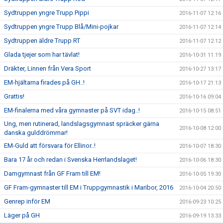
Sydtruppen yngre Trupp Pippi
2016-11-07 12:16
Sydtruppen yngre Trupp Blå/Mini-pojkar
2016-11-07 12:14
Sydtruppen äldre Trupp RT
2016-11-07 12:12
Glada tjejer som har tävlat!
2016-10-31 11:19
Dräkter, Linnen från Vera Sport
2016-10-27 13:17
EM-hjältarna firades på GH..!
2016-10-17 21:13
Grattis!
2016-10-16 09:04
EM-finalerna med våra gymnaster på SVT idag..!
2016-10-15 08:51
Ung, men rutinerad, landslagsgymnast spräcker gärna
2016-10-08 12:00
danska gulddrömmar!
EM-Guld att försvara för Ellinor..!
2016-10-07 18:30
Bara 17 år och redan i Svenska Herrlandslaget!
2016-10-06 18:30
Damgymnast från GF Fram till EM!
2016-10-05 19:30
GF Fram-gymnaster till EM i Truppgymnastik i Maribor, 2016
2016-10-04 20:50
Genrep inför EM
2016-09-23 10:25
Läger på GH
2016-09-19 13:33