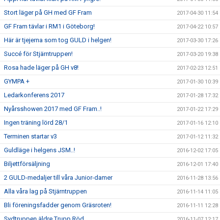
Stort läger på GH med GF Fram
2017-04-30 11:54
GF Fram tävlar i RM1 i Göteborg!
2017-04-22 10:57
Här är tjejerna som tog GULD i helgen!
2017-03-30 17:26
Succé för Stjärntruppen!
2017-03-20 19:38
Rosa hade läger på GH v8!
2017-02-23 12:51
GYMPA +
2017-01-30 10:39
Ledarkonferens 2017
2017-01-28 17:32
Nyårsshowen 2017 med GF Fram..!
2017-01-22 17:29
Ingen träning lörd 28/1
2017-01-16 12:10
Terminen startar v3
2017-01-12 11:32
Guldläge i helgens JSM..!
2016-12-02 17:05
Biljettförsäljning
2016-12-01 17:40
2 GULD-medaljer till våra Junior-damer
2016-11-28 13:56
Alla våra lag på Stjärntruppen
2016-11-14 11:05
Bli föreningsfadder genom Gräsroten!
2016-11-11 12:28
Sydtruppen äldre Trupp Röd
2016-11-07 12:17