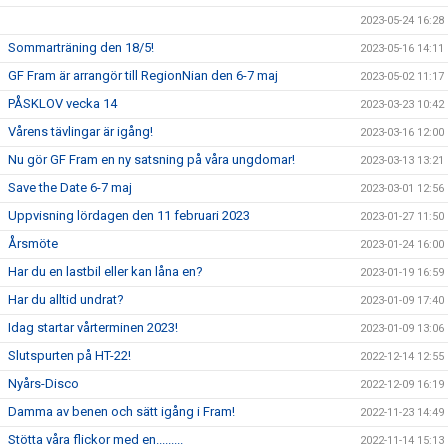
2023-05-24 16:28
Sommarträning den 18/5!
2023-05-16 14:11
GF Fram är arrangör till RegionNian den 6-7 maj
2023-05-02 11:17
PÅSKLOV vecka 14
2023-03-23 10:42
Vårens tävlingar är igång!
2023-03-16 12:00
Nu gör GF Fram en ny satsning på våra ungdomar!
2023-03-13 13:21
Save the Date 6-7 maj
2023-03-01 12:56
Uppvisning lördagen den 11 februari 2023
2023-01-27 11:50
Årsmöte
2023-01-24 16:00
Har du en lastbil eller kan låna en?
2023-01-19 16:59
Har du alltid undrat?
2023-01-09 17:40
Idag startar vårterminen 2023!
2023-01-09 13:06
Slutspurten på HT-22!
2022-12-14 12:55
Nyårs-Disco
2022-12-09 16:19
Damma av benen och sätt igång i Fram!
2022-11-23 14:49
Stötta våra flickor med en.........
2022-11-14 15:13