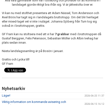
Alla våra gymnaster som var i Göteborg och provade för att komma in i
landslaget gjorde riktigt bra ifrån sig. Vi är jättestolta över er.
Vi kan nu med stolthet presentera att Adam Nässel, Tom Andersson och
Axel Böös har tagit sig in i landslagets bruttotrupp. Om det blir herrlaget
eller mixed-laget vet vi inte i nuläget. Johanna Sjöberg från Turn tog sig
också in i bruttotruppen, grattis.
GF Fram kan nu stoltsera med att vi har
7 grabbar
med i bruttotruppen då
Gustaf Berggren, Felix Petersson, Sebastian Möller och Albin Ivehag har
plats sedan innan.
Nästa landslagssamling är på Bosön i januari.
Grattis och Lycka till!
GF Fram
Nyhetsarkiv
Läger!
2026-06-25 11:37
Viktig information om kommande avisering och
2026-06-15 16:12