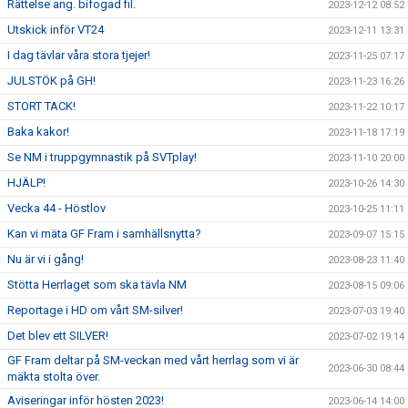
Rättelse ang. bifogad fil.
2023-12-12 08:52
Utskick inför VT24
2023-12-11 13:31
I dag tävlar våra stora tjejer!
2023-11-25 07:17
JULSTÖK på GH!
2023-11-23 16:26
STORT TACK!
2023-11-22 10:17
Baka kakor!
2023-11-18 17:19
Se NM i truppgymnastik på SVTplay!
2023-11-10 20:00
HJÄLP!
2023-10-26 14:30
Vecka 44 - Höstlov
2023-10-25 11:11
Kan vi mäta GF Fram i samhällsnytta?
2023-09-07 15:15
Nu är vi i gång!
2023-08-23 11:40
Stötta Herrlaget som ska tävla NM
2023-08-15 09:06
Reportage i HD om vårt SM-silver!
2023-07-03 19:40
Det blev ett SILVER!
2023-07-02 19:14
GF Fram deltar på SM-veckan med vårt herrlag som vi är
2023-06-30 08:44
mäkta stolta över.
Aviseringar inför hösten 2023!
2023-06-14 14:00