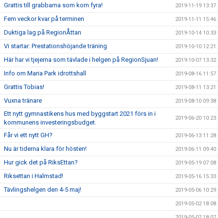
Grattis till grabbarna som kom fyra!
2019-11-19 13:37
Fem veckor kvar på terminen
2019-11-11 15:46
Duktiga lag på RegionÅttan
2019-10-14 10:33
Vi startar: Prestationshöjande träning
2019-10-10 12:21
Här har vi tjejerna som tävlade i helgen på RegionSjuan!
2019-10-07 13:32
Info om Maria Park idrottshall
2019-08-16 11:57
Grattis Tobias!
2019-08-11 13:21
Vuxna tränare
2019-08-10 09:38
Ett nytt gymnastikens hus med byggstart 2021 förs in i
2019-06-20 10:23
kommunens investeringsbudget.
Får vi ett nytt GH?
2019-06-13 11:28
Nu är tiderna klara för hösten!
2019-06-11 09:40
Hur gick det på RiksEttan?
2019-05-19 07:08
Riksettan i Halmstad!
2019-05-16 15:33
Tävlingshelgen den 4-5 maj!
2019-05-06 10:29
2019-05-02 18:08
2019-05-02 18:07