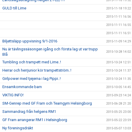
2015-11-18 19:52
GULD till Lime
2015-11-18 19:22
2015-11-11 16:56
2015-11-11 16:55
2015-11-11 16:51
Biljettsläpp uppvisning 9/1-2016
2015-11-09 14:29
Nu är tävlingssäsongen igång och första lag ut var trupp
2015-10-28 14:02
Blå
Tumbling och trampett med Lime..!
2015-10-24 12:51
Herrar och herrjunior kör trampettström..!
2015-10-24 11:37
Girlpower med tjejerna i lag Pippi..!
2015-10-24 11:35
Ensamkommande barn
2015-10-05 14:45
VIKTIG INFO!
2015-09-23 14:24
SM-Genrep med GF Fram och Teamgym Helsingborg
2015-06-28 21:20
Sammandrag från helgens RM1
2015-05-25 23:00
GF Fram arrangerar RM1 i Helsingborg
2015-05-22 23:59
Ny föreningsdräkt
2015-05-07 13:03