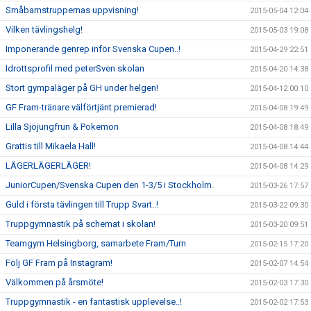
Småbarnstruppernas uppvisning!
2015-05-04 12:04
Vilken tävlingshelg!
2015-05-03 19:08
Imponerande genrep inför Svenska Cupen..!
2015-04-29 22:51
Idrottsprofil med peterSven skolan
2015-04-20 14:38
Stort gympaläger på GH under helgen!
2015-04-12 00:10
GF Fram-tränare välförtjänt premierad!
2015-04-08 19:49
Lilla Sjöjungfrun & Pokemon
2015-04-08 18:49
Grattis till Mikaela Hall!
2015-04-08 14:44
LÄGERLÄGERLÄGER!
2015-04-08 14:29
JuniorCupen/Svenska Cupen den 1-3/5 i Stockholm.
2015-03-26 17:57
Guld i första tävlingen till Trupp Svart..!
2015-03-22 09:30
Truppgymnastik på schemat i skolan!
2015-03-20 09:51
Teamgym Helsingborg, samarbete Fram/Turn
2015-02-15 17:20
Följ GF Fram på Instagram!
2015-02-07 14:54
Välkommen på årsmöte!
2015-02-03 17:30
Truppgymnastik - en fantastisk upplevelse..!
2015-02-02 17:53