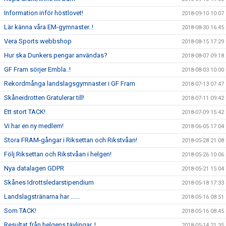
Information inför höstlovet!
2018-09-10 10:07
Lär känna våra EM-gymnaster..!
2018-08-30 16:45
Vera Sports webbshop
2018-08-15 17:29
Hur ska Dunkers pengar användas?
2018-08-07 09:18
GF Fram sörjer Embla..!
2018-08-03 10:00
Rekordmånga landslagsgymnaster i GF Fram
2018-07-13 07:47
Skåneidrotten Gratulerar till!
2018-07-11 09:42
Ett stort TACK!
2018-07-09 15:42
Vi har en ny medlem!
2018-06-05 17:04
Stora FRAM-gångar i Riksettan och Rikstvåan!
2018-05-28 21:08
Följ Riksettan och Rikstvåan i helgen!
2018-05-26 10:06
Nya datalagen GDPR
2018-05-21 15:04
Skånes Idrottsledarstipendium
2018-05-18 17:33
Landslagstränarna har ......
2018-05-16 08:51
Som TACK!
2018-05-16 08:45
Resultat från helgens tävlingar..!
2018-05-14 21:35