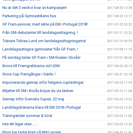
Nu är det 3 veckor kvar av kampanjen!
2017-08-30 13:38
Parkering på Gymnastikens hus
2017-08-23 13:17
GF Fram-juniorer, med sikte på EM i Portugal 2018!
2017-07-23 20:32
Från SM-debutanter till landslagsuttagning..!
2017-07-11 22:22
Tränare Tobias Lund om landslagsuttagningarna!
2017-07-10 09:59
Landslagsuttagna gymnaster från GF Fram..!
2017-07-08 11:10
På söndag tävlar GF Fram i SM-finalen i Borås!
2017-07-01 08:00
Brons till Framgrabbarna vid USM
2017-06-05 20:19
Stora Cup-framgångar i Gävle..!
2017-05-31 22:18
Imponerande genrep inför helgens cuptävlingar
2017-05-23 17:59
Biljetter till SM i Borås köper du via länken
2017-05-16 11:08
Genrep inför Svenska Cupen, 22 maj
2017-05-05 13:52
Landslagstränarna klara till EM 2018 i Portugal
2017-05-03 13:20
Träningstider sommar & höst
2017-05-03 11:06
Inte ett läger utan.......
2017-05-02 10:26
Pippi har tävlat klart på RM1 yngre!
2017-04-30 11:56