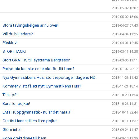
2019-05-02 18:07
2019-05-02 18:06
Stora tävlingshelgen är nu över!
2019-04-27 07:43
Vill du bli ledare?
2019-04-04 11:25
Påsklov!
2019-04-01 12:45
STORT TACK!
2019-03-11 14:25
Stort GRATTIS till systrarna Bengtsson
2019-03-06 11:11
Prolympia kanske en skola för ditt barn?
2019-01-07 20:17
Nya Gymnastikens Hus, stort reportage i dagens HD!
2018-11-26 11:42
Kommer vi att få ett nytt Gymnastikens Hus?
2018-11-21 18:14
Tänk på!
2018-10-29 11:54
Bara för pojkar!
2018-10-26 11:31
EM i Truppgymnastik - nu är det nära..!
2018-10-11 22:44
Grattis Hanna till en liten pojke!
2018-10-11 11:37
Glöm inte!
2018-09-24 11:47
Köpa dräkt/linne till barn
2018-09-13 11:35