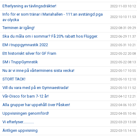
Efterlysning av tävlingsdräkter!
2022-11-03 10:12
Info för er som tränar i Mariahallen - 111:an avstängd pga
2022-10-10 11:53
av olycka
Terminen är igång!
2022-08-31 09:29
Ska du måla om i sommar? Få 20% rabatt hos Flügger.
2022-06-29 11:37
EM i truppgymnastik 2022
2022-05-31 10:21
Ett historiskt silver för GF Fram
2022-05-22 20:08
SM i TruppGymnstik
2022-05-22 08:13
Nu är vi inne på vårterminens sista vecka!
2022-05-17 10:55
STORT TACK!
2022-05-10 12:10
Vill du vara med på en Gymnaestrada!
2022-05-10 11:52
Vår-Disco för barn 7-12 år!
2022-04-12 12:21
Alla grupper har uppehåll över Påsken!
2022-04-06 10:37
Uppvisningen genomförd!
2022-04-05 10:46
Vi efterlyser............
2022-03-23 13:08
Äntligen uppvisning
2022-03-15 14:15